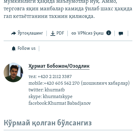
мумкинлиги ҳақида маълумотлар йўқ. Аммо,
терговга яқин манбалар камида ўнлаб шахс ҳақида
гап кетаётганини тахмин қилмоқда.
Ўртоқлашинг
PDF
VPNсиз ўқиш
Follow us
Ҳурмат Бобожон/Озодлик
тел: +420 2 2112 3387
mobile:+420 605 562 270 (шошилинч хабарлар)
twitter: khurmatb
skype: khurmatskype
facebook:Khurmat Babadjanov
Кўрмай қолган бўлсангиз