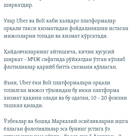
ширкатдир.
Улар Uber ва Bolt каби халқаро платформалар
орқали такси хизматидан фойдаланишни истаган
мижозларни топади ва хизмат кўрсатади.
Ҳайдовчиларнинг айтишича, кичик хусусий
ширкат - МЧЖ сифатида рўйхатдан ўтган кўплаб
флотилиялар қарийб битта схемани қўллаган.
Яъни, Uber ёки Bolt платформалари орқали
топилган мижоз тўловидан бу икки платформа
хизмат ҳақини олади ва бу одатан, 10 - 20 фоизни
ташкил қилади.
Ўзбеклар ва бошқа Марказий осиёликларни ишга
ёллаган фолотиялилар эса бунинг устига ўз