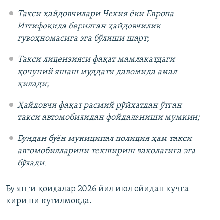
Такси ҳайдовчилари Чехия ёки Европа
Иттифоқида берилган ҳайдовчилик
гувоҳномасига эга бўлиши шарт;
Такси лицензияси фақат мамлакатдаги
қонуний яшаш муддати давомида амал
қилади;
Ҳайдовчи фақат расмий рўйхатдан ўтган
такси автомобилидан фойдаланиши мумкин;
Бундан буён муниципал полиция ҳам такси
автомобилларини текшириш ваколатига эга
бўлади.
Бу янги қоидалар 2026 йил июл ойидан кучга
кириши кутилмоқда.