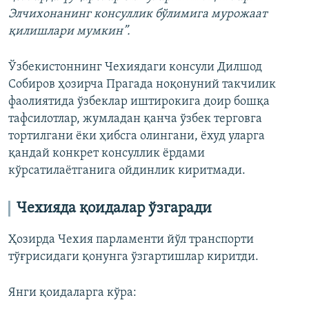
Элчихонанинг консуллик бўлимига мурожаат
қилишлари мумкин”.
Ўзбекистоннинг Чехиядаги консули Дилшод
Собиров ҳозирча Прагада ноқонуний такчилик
фаолиятида ўзбеклар иштирокига доир бошқа
тафсилотлар, жумладан қанча ўзбек терговга
тортилгани ёки ҳибсга олингани, ёхуд уларга
қандай конкрет консуллик ёрдами
кўрсатилаётганига ойдинлик киритмади.
Чехияда қоидалар ўзгаради
Ҳозирда Чехия парламенти йўл транспорти
тўғрисидаги қонунга ўзгартишлар киритди.
Янги қоидаларга кўра: