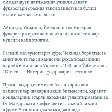
оммалашуви натижасида учинчи давлат
фуқаролари орасида такси ҳайдовчиси бўлиш
истаги ҳам кескин ошган.
Айниқса, Украина, Ўзбекистон ва Нигерия
фуқаролари орасида таксичилик қилаётганлар
кўплиги қайд этилган.
Расмий маълумотларга кўра, Чехияда берилган 14
минг 808 та такси ҳайдовчи рухсатномасининг
қарийб 6 мингтаси Украина, 1153 таси Ўзбекистон,
117 таси эса Нигерия фуқароларига тегишли.
Прага шаҳар ҳокимияти баъзи хорижлик
ҳайдовчилар шаҳарни яхши билмаслиги, ҳаракат
қоидаларини етарли даражада ўзлаштирмагани ва
бу йўл ҳаракати хавфсизлигига салбий таъсир
кўрсатаётганини ҳам таъкидламоқда.