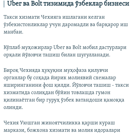
Uber ва Bolt тизимида ўзбеклар бизнеси
Такси хизмати Чехияга ишлагани келган
ўзбекистонликлар учун даромадли ва барқарор иш
манбаи.
Кўплаб муҳожирлар Uber ва Bolt мобил дастурлари
орқали йўловчи ташиш билан шуғулланади.
Бироқ Чехияда ҳуқуқни муҳофаза қилувчи
органлар бу соҳада йирик молиявий схемалар
яширинганини фош қилди. Йўловчи ташиш - такси
хизматида солиқдан бўйин товлашда гумон
қилинаётган бир гуруҳ ўзбек ватандоши қамоққа
олинди.
Чехия Уюшган жиноятчиликка қарши кураш
маркази, божхона хизмати ва молия идоралари