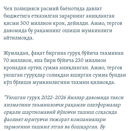
Чех полицияси расмий баёнотида давлат
бюджетига етказилган зарарнинг аниқланган
қисми 300 миллион крон, дейилди. Аммо, тергов
давомида бу рақамнинг ошиши мумкинлиги
айтилмоқда.
Жумладан, фақат биргина гуруҳ бўйича тахминан
70 миллион, яна бири бўйича 230 миллион
кронадан ортиқ сумма аниқланган. Аммо, тергов
уюшган гуруҳлар солиқдан яширган сумма бундан
кўп бўлиши мумкинлигини тахмин қилмоқда.
“Уюшган гуруҳ 2022–2026 йиллар давомида такси
хизматини таъминловчи рақамли платформалар
орқали шартномавий йўловчи ташиш соҳасида
фаолият юритувчи тижорат компаниялари
тармоғини ташкил этган ва бошқарган. Бу