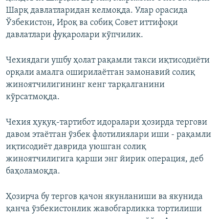
Шарқ давлатларидан келмоқда. Улар орасида
Ўзбекистон, Ироқ ва собиқ Совет иттифоқи
давлатлари фуқаролари кўпчилик.
Чехиядаги ушбу ҳолат рақамли такси иқтисодиёти
орқали амалга оширилаётган замонавий солиқ
жиноятчилигининг кенг тарқалганини
кўрсатмоқда.
Чехия ҳуқуқ-тартибот идоралари ҳозирда тергови
давом этаётган ўзбек флотилиялари иши - рақамли
иқтисодиёт даврида уюшган солиқ
жиноятчилигига қарши энг йирик операция, деб
баҳоламоқда.
Ҳозирча бу тергов қачон якунланиши ва якунида
қанча ўзбекистонлик жавобгарликка тортилиши