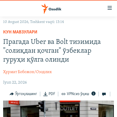
Линклар
Бош
мавзуларга
10 Avgust 2026, Toshkent vaqti: 13:14
ўтинг
OZODLIK SURISHTIRUVLARI
Асосий
КУН МАВЗУЛАРИ
OZODVIDEO
навигацияга
Прагада Uber ва Bolt тизимида
ўтинг
OZODARXIV
"солиқдан қочган" ўзбеклар
Қидиришга
ўтинг
гуруҳи қўлга олинди
На русском
Ҳурмат Бобожон/Озодлик
ИЖТИМОИЙ ТАРМОҚЛАР
Iyun 22, 2026
Ўртоқлашинг
PDF
VPNсиз ўқиш
Озодлик бошқа тилларда