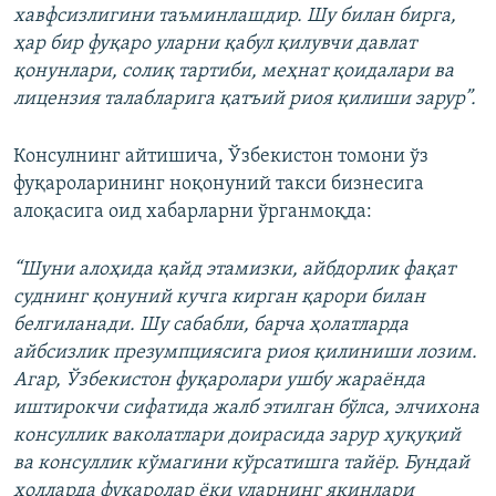
хавфсизлигини таъминлашдир. Шу билан бирга,
ҳар бир фуқаро уларни қабул қилувчи давлат
қонунлари, солиқ тартиби, меҳнат қоидалари ва
лицензия талабларига қатъий риоя қилиши зарур”.
Консулнинг айтишича, Ўзбекистон томони ўз
фуқароларининг ноқонуний такси бизнесига
алоқасига оид хабарларни ўрганмоқда:
“Шуни алоҳида қайд этамизки, айбдорлик фақат
суднинг қонуний кучга кирган қарори билан
белгиланади. Шу сабабли, барча ҳолатларда
айбсизлик презумпциясига риоя қилиниши лозим.
Агар, Ўзбекистон фуқаролари ушбу жараёнда
иштирокчи сифатида жалб этилган бўлса, элчихона
консуллик ваколатлари доирасида зарур ҳуқуқий
ва консуллик кўмагини кўрсатишга тайёр. Бундай
ҳолларда фуқаролар ёки уларнинг яқинлари