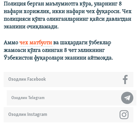
Полиция берган маълумиотга кўра, уларнинг 8
нафари хорижлик, икки нафари чех фуқароси. Чех
полицияси қўлга олинганларнинг қайси давлатдан
эканини очиқламади.
Аммо
чех матбуоти
ва шаҳардаги ўзбеклар
жамоаси қўлга олинган 8 чет элликнинг
Ўзбекистон фуқаролари эканини айтмоқда.
Озодлик Facebook
Озодлик Telegram
Озодлик Instagram