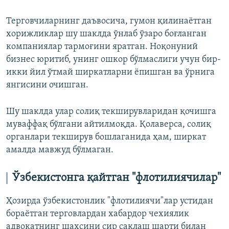
Терговчиларнинг даъвосича, гумон қилинаётган
хорижликлар шу шаклда ўнлаб ўзаро боғланган
компаниялар тармоғини яратган. Ноқонуний
бизнес юритиб, унинг ошкор бўлмаслиги учун бир-
икки йил ўтмай ширкатларни ёпишган ва ўрнига
янгисини очишган.
Шу шаклда улар солиқ текширувларидан қочишга
муваффақ бўлгани айтилмоқда. Қолаверса, солиқ
органлари текширув бошлаганида ҳам, ширкат
амалда мавжуд бўлмаган.
Ўзбекистонга қайтган "флотилиячилар"
Ҳозирда ўзбекистонлик "флотилиячи"лар устидан
бораётган терговлардан хабардор чехиялик
адвокатнинг шахсини сир сақлаш шарти билан