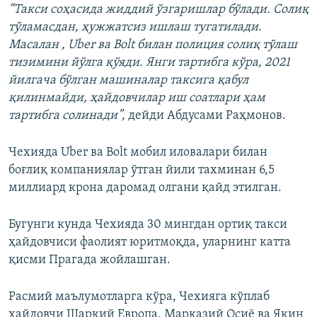
“Такси соҳасида жиддий ўзгаришлар бўлади. Солиқ
тўламасдан, ҳужжатсиз ишлаш тугатилади.
Масалан , Uber ва Bolt билан полиция солиқ тўлаш
тизимини йўлга қўяди. Янги тартибга кўра, 2021
йилгача бўлган машиналар таксига қабул
қилинмайди, ҳайдовчилар иш соатлари ҳам
тартибга солинади”,
дейди Абдусами Раҳмонов.
Чехияда Uber ва Bolt мобил иловалари билан
боғлиқ компаниялар ўтган йили тахминан 6,5
миллиард крона даромад олгани қайд этилган.
Бугунги кунда Чехияда 30 мингдан ортиқ такси
ҳайдовчиси фаолият юритмоқда, уларнинг катта
қисми Прагада жойлашган.
Расмий маълумотларга кўра, Чехияга кўплаб
ҳайдовчи Шарқий Европа, Марказий Осиё ва Яқин