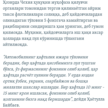
Ҳозирда Чехия ҳуқуқни муҳофаза қилувчи
органлари томонидан тергов қилинаётган айрим
такси флотилиялари солиққа, деб ҳайдовчилардан
олинадиган тўловни 5 фоизгача камайтирган ва
рақибларини синдиришга ҳам уринган, деб гумон
қилмоқда. Муҳими, ҳайдовчиларга иш ҳақи аксар
ҳолларда нақд пул кўринишда тўлангани
айтилмоқда.
“Автомобилнинг ҳафталик ижара тўловини
берадик, бир ҳафтада ҳисобимизга пул тушган
бўлса, ўз фирмасининг фоизини олиб қолиб, ҳар
ҳафтада расчёт пулини берарди. У ерда юздан
ортиқ ўзбек, украин, озарбайжон ва бошқа
миллатли шахслар ишларди. Бир ҳафтада 10 минг -
15 минг крон ишласак, фоизини олиб қолиб,
қолганини бизга нақд беришарди”,
дейди Ҳаётулла
Байбаев.