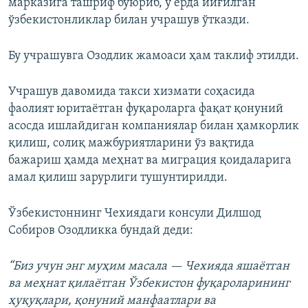
марказига ташриф буюриб, у ерда йиғилган
ўзбекистонликлар билан учрашув ўтказди.
Бу учрашувга Озодлик жамоаси ҳам таклиф этилди.
Учрашув давомида такси хизмати соҳасида
фаолият юритаётган фуқароларга фақат қонуний
асосда ишлайдиган компаниялар билан ҳамкорлик
қилиш, солиқ мажбуриятларини ўз вақтида
бажариш ҳамда меҳнат ва миграция қоидаларига
амал қилиш зарурлиги тушунтирилди.
Ўзбекистоннинг Чехиядаги консули Дилшод
Собиров Озодликка бундай деди:
“Биз учун энг муҳим масала — Чехияда яшаётган
ва меҳнат қилаётган Ўзбекистон фуқароларининг
ҳуқуқлари, қонуний манфаатлари ва