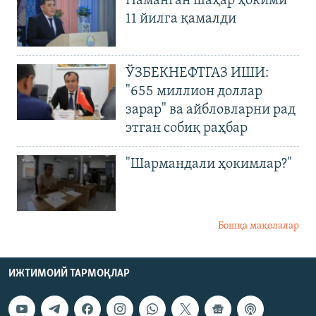
Наманган шаҳар ҳокими
11 йилга қамалди
ЎЗБЕКНЕФТГАЗ ИШИ:
"655 миллион доллар
зарар" ва айбловларни рад
этган собиқ раҳбар
"Шармандали ҳокимлар?"
Бошқа мақолалар
ИЖТИМОИЙ ТАРМОҚЛАР