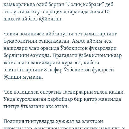
ҳамкорликда олиб борган “Солиқ кобраси” деб
аталувчи махсус опрация доирасида жами 10
шахсга айблов қўйилган.
Чехия полицияси айбланувчи чет элликларнинг
фуқаролигини очиқламаган. Аммо айрим чех
нашрлари улар орасида Ўзбекистон фуқаролари
борлигини ёзмоқда. Прагадаги ўзбекистонликлар
жамоасига вакилларига кўра эса, ҳибсга
олинганларнинг 8 нафар Ўзбекистон фуқароси
бўлиши мумкин.
Чех полицияси оператив тасвирларни эълон қилди.
Унда қуролланган ҳарбийлар бир қатор манзилда
тинтув ўтказгани акс этган.
Полиция тинтувларда ҳужжат ва электрон
қурилмалар, 6 миллион кронадан ортиқ нақд пул, 8