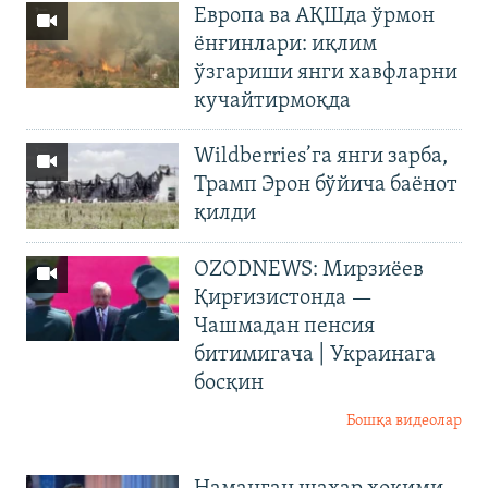
Европа ва АҚШда ўрмон
ёнғинлари: иқлим
ўзгариши янги хавфларни
кучайтирмоқда
Wildberries’га янги зарба,
Трамп Эрон бўйича баёнот
қилди
OZODNEWS: Мирзиёев
Қирғизистонда —
Чашмадан пенсия
битимигача | Украинага
босқин
Бошқа видеолар