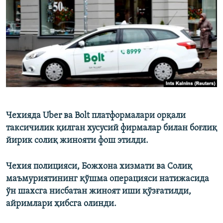
Чехияда Uber ва Bolt платформалари орқали
таксичилик қилган хусусий фирмалар билан боғлиқ
йирик солиқ жинояти фош этилди.
Чехия полицияси, Божхона хизмати ва Солиқ
маъмуриятининг қўшма операцияси натижасида
ўн шахсга нисбатан жиноят иши қўзғатилди,
айримлари ҳибсга олинди.