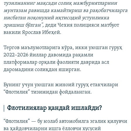
тузилманинг мақсади солиқ мажбуриятларини
мунтазам равишда камайтириш ва рақобатчиларга
нисбатан ноқонуний иқтисодий устунликка
эришиш бўлган",
деди Чехия полицияси матбуот
вакили Ярослав Ибеҳей.
Тергов маълумотларига кўра, икки уюшган гуруҳ
2022–2026 йиллар давомида рақамли
платформалар орқали фаолияти даврида асл
даромадини солиқдан яширган.
Бунинг учун уюшган жиноий гуруҳ етакчилари
“Флотилия” тизимидан фойдаланган.
Флотилиялар қандай ишлайди?
“Флотилия” — бу юзлаб автомобилга эгалик қилувчи
ва ҳайдовчиларни ишга ёлловчи хусусий