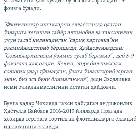
устамасини ҳам қўяди - бу эса яна 5 фоиздан - 9
фоизга бўлади.
“Флотилиялар ишчиларни ёллаётганда одатан
ўзларига тегишли тайёр автомобил ва таксичилик
учун талаб қилинадиган “сариқ карточка”ни
расмийлаштириб беришади. Ҳайдовчилардан:
“Солиқларингизни ўзимиз тўлаб берамиз” , деб 5-9
фоизгача ҳақ олади. Лекин, энди биляпмизки,
солиқни улар тўлмасдан, ўзига ўзлаштириб юрган
экан, биз эса буни билмаганмиз”,
деди Озодликка
исми очиқланмаслигини истаган ҳайдовчи.
Бунга қадар Чехияда такси ҳайдаган андижонлик
Ҳаётулла Байбаев 2016-2019 йилларда Прагада
ҳозирда терговга тортилган флотилияларга ёлланиб
ишлаганини эслайди.