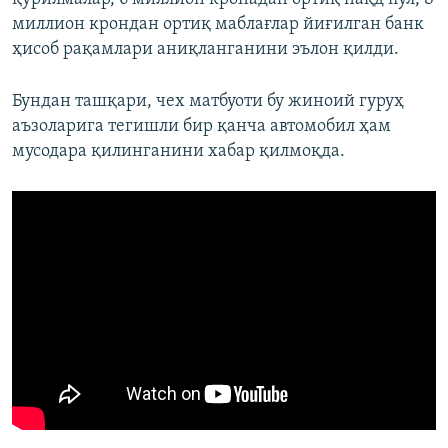
миллион крондан ортиқ маблағлар йиғилган банк
ҳисоб рақамлари аниқланганини эълон қилди.
Бундан ташқари, чех матбуоти бу жиноий гуруҳ
аъзоларига тегишли бир қанча автомобил ҳам
мусодара қилинганини хабар қилмоқда.