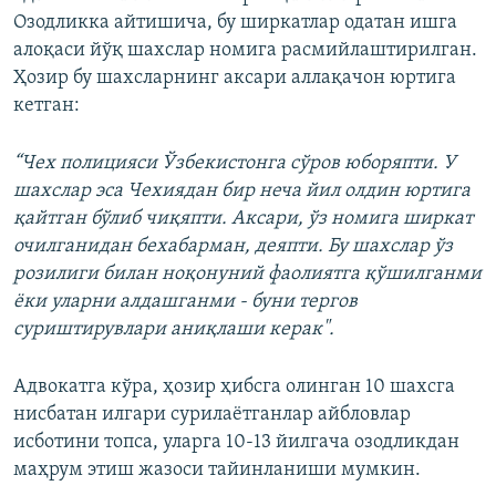
Озодликка айтишича, бу ширкатлар одатан ишга
алоқаси йўқ шахслар номига расмийлаштирилган.
Ҳозир бу шахсларнинг аксари аллақачон юртига
кетган:
“Чех полицияси Ўзбекистонга сўров юборяпти. У
шахслар эса Чехиядан бир неча йил олдин юртига
қайтган бўлиб чиқяпти. Аксари, ўз номига ширкат
очилганидан бехабарман, деяпти. Бу шахслар ўз
розилиги билан ноқонуний фаолиятга қўшилганми
ёки уларни алдашганми - буни тергов
суриштирувлари аниқлаши керак".
Адвокатга кўра, ҳозир ҳибсга олинган 10 шахсга
нисбатан илгари сурилаётганлар айбловлар
исботини топса, уларга 10-13 йилгача озодликдан
маҳрум этиш жазоси тайинланиши мумкин.