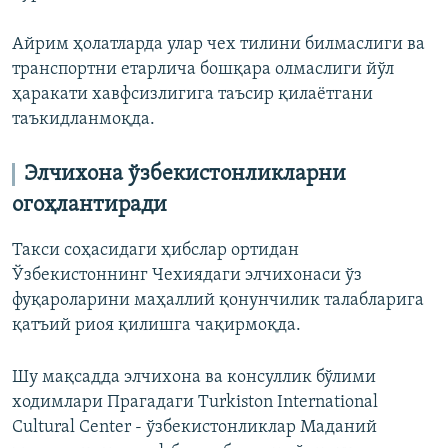
Айрим ҳолатларда улар чех тилини билмаслиги ва
транспортни етарлича бошқара олмаслиги йўл
ҳаракати хавфсизлигига таъсир қилаётгани
таъкидланмоқда.
Элчихона ўзбекистонликларни
огоҳлантиради
Такси соҳасидаги ҳибслар ортидан
Ўзбекистоннинг Чехиядаги элчихонаси ўз
фуқароларини маҳаллий қонунчилик талабларига
қатъий риоя қилишга чақирмоқда.
Шу мақсадда элчихона ва консуллик бўлими
ходимлари Прагадаги Turkiston International
Cultural Center - ўзбекистонликлар Маданий