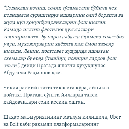
“Солиқдан қочиш, солиқ тўламаслик бўйича чех
полицияси суриштирув ишларини олиб боряпти ва
жуда кўп қонунбузарликларни фош қилган.
Камида иккита флотилия ҳужжатлари
текшириляпти. Бу нарса албатта ёқимсиз холат биз
учун, муҳожирларни ҳаётига ҳам ёмон таъсир
қилади. Лекин, постсовет ҳудудида ишлаган
схемалар бу ерда ўтмайди, полиция дарров фош
этади”,
дейди Прагада яшовчи ҳуқуқшунос
Абдусами Раҳмонов ҳам.
Чехия расмий статистикасига кўра, айниқса
пойтахт Прагада сўнгги йилларда такси
ҳайдовчилари сони кескин ошган.
Шаҳар маъмуриятининг маълум қилишича, Uber
ва Bolt каби рақамли платформаларнинг