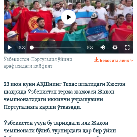
Айни дамда медиа-манба мавжуд эмас
Auto
0:00
6:06
240p
Ўзбекистон-Португалия ўйини
Бевосита линк
арафасидаги кайфият
360p
480p
Auto
240p
360p
480p
23 июн куни АҚШнинг Техас штатидаги Хюстон
720p
шаҳрида Ўзбекистон терма жамоаси Жаҳон
720p
1080p
чемпионатидаги иккинчи учрашувини
1080p
Португалияга қарши ўтказади.
Ўзбекистон учун бу тарихдаги илк Жаҳон
чемпионати бўлиб, турнирдаги ҳар бир ўйин