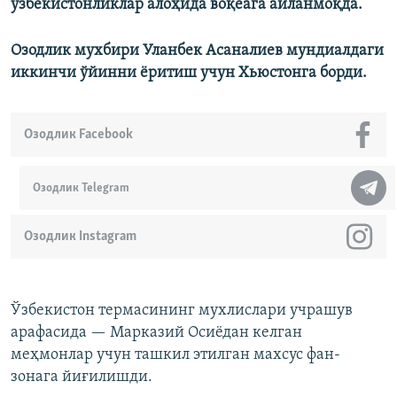
ўзбекистонликлар алоҳида воқеага айланмоқда.
Озодлик мухбири Уланбек Асаналиев мундиалдаги
иккинчи ўйинни ёритиш учун Хьюстонга борди.
Озодлик Facebook
Озодлик Telegram
Озодлик Instagram
Ўзбекистон термасининг мухлислари учрашув
арафасида — Марказий Осиёдан келган
меҳмонлар учун ташкил этилган махсус фан-
зонага йиғилишди.