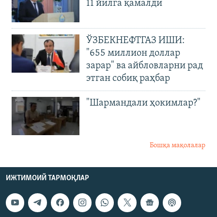
11 йилга қамалди
ЎЗБЕКНЕФТГАЗ ИШИ:
"655 миллион доллар
зарар" ва айбловларни рад
этган собиқ раҳбар
"Шармандали ҳокимлар?"
Бошқа мақолалар
ИЖТИМОИЙ ТАРМОҚЛАР