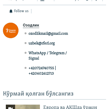
720p
720p
1080p
Follow us
1080p
Озодлик
ozodlikmail@gmail.com
uzbek@rferl.org
WhatsApp / Telegram /
Signal
+420724740755 |
+420602612713
Кўрмай қолган бўлсангиз
Европа ва АҚШда ўрмон