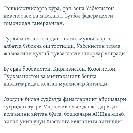
Ташкилотчиларга кўра, фан-зона Ўзбекистон
диаспораси ва мамлакат футбол федерацияси
томонидан тайёрланган.
Турли мамлакатлардан келган мухлисларга,
албатта ўзбекча ош тортилди, Ўзбекистон терма
жамоасини қўллаб-қувватловчи шиорлар янгради.
Бу ерда Ўзбекистон, Қирғизистон, Қозоғистон,
Туркманистон ва минтақанинг бошқа
давлатларидан келган мухлислар йиғилди.
Озодлик билан суҳбатда фанатларнинг айримлари
тўғридан-тўғри Марказий Осиё давлатдаридан
келганини айтган бўлса, бошқалари АҚШда яшаб,
айнан ўйин учун Хюстонга келганини айтишди: