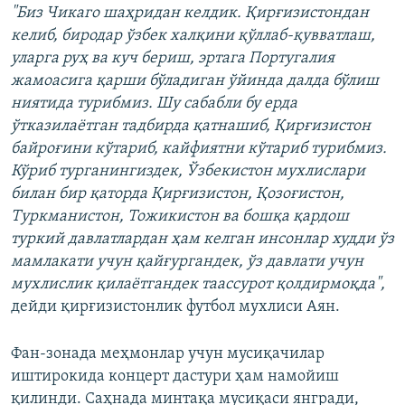
"Биз Чикаго шаҳридан келдик. Қирғизистондан
келиб, биродар ўзбек халқини қўллаб-қувватлаш,
уларга руҳ ва куч бериш, эртага Португалия
жамоасига қарши бўладиган ўйинда далда бўлиш
ниятида турибмиз. Шу сабабли бу ерда
ўтказилаётган тадбирда қатнашиб, Қирғизистон
байроғини кўтариб, кайфиятни кўтариб турибмиз.
Кўриб турганингиздек, Ўзбекистон мухлислари
билан бир қаторда Қирғизистон, Қозоғистон,
Туркманистон, Тожикистон ва бошқа қардош
туркий давлатлардан ҳам келган инсонлар худди ўз
мамлакати учун қайғургандек, ўз давлати учун
мухлислик қилаётгандек таассурот қолдирмоқда",
дейди қирғизистонлик футбол мухлиси Аян.
Фан-зонада меҳмонлар учун мусиқачилар
иштирокида концерт дастури ҳам намойиш
қилинди. Саҳнада минтақа мусиқаси янгради,