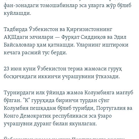
фан-зонадаги томошабинлар эса уларга жўр бўлиб
куйлашди.
Тадбирда Ўзбекистон ва Қирғизистоннинг
АҚШдаги элчилари — Фурқат Сиддиқов ва Эдил
Байсаловлар ҳам қатнашди. Уларнинг иштироки
кечага расмий тус берди.
23 июн куни Ўзбекистон терма жамоаси гуруҳ
босқичидаги иккинчи учрашувини ўтказади.
Турнирдаги илк ўйинда жамоа Колумбияга мағлуб
бўлган. "К" гуруҳида биринчи турдан сўнг
Колумбия пешқадам бўлиб турибди, Португалия ва
Конго Демократик республикаси эса ўзаро
учрашувни дуранг билан якунлаган.