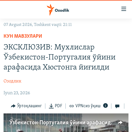
Линклар
Бош
мавзуларга
07 Avgust 2026, Toshkent vaqti: 21:11
ўтинг
OZODLIK SURISHTIRUVLARI
Асосий
КУН МАВЗУЛАРИ
OZODVIDEO
навигацияга
ЭКСКЛЮЗИВ: Мухлислар
ўтинг
OZODARXIV
Ўзбекистон-Португалия ўйини
Қидиришга
ўтинг
арафасида Хюстонга йиғилди
На русском
Озодлик
ИЖТИМОИЙ ТАРМОҚЛАР
Iyun 23, 2026
Ўртоқлашинг
PDF
VPNсиз ўқиш
Ўзбекистон-Португалия ўйини арафасидаги кайфият
Озодлик бошқа тилларда