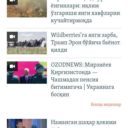
ёнғинлари: иқлим
ўзгариши янги хавфларни
кучайтирмоқда
Wildberries’га янги зарба,
Трамп Эрон бўйича баёнот
қилди
OZODNEWS: Мирзиёев
Қирғизистонда —
Чашмадан пенсия
битимигача | Украинага
босқин
Бошқа видеолар
Наманган шаҳар ҳокими