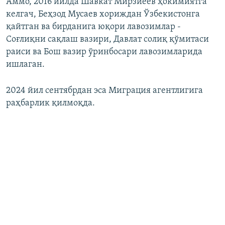
Аммо, 2016 йилда Шавкат Мирзиёев ҳокимиятга
келгач, Беҳзод Мусаев хориждан Ўзбекистонга
қайтган ва бирданига юқори лавозимлар -
Соғлиқни сақлаш вазири, Давлат солиқ қўмитаси
раиси ва Бош вазир ўринбосари лавозимларида
ишлаган.
2024 йил сентябрдан эса Миграция агентлигига
раҳбарлик қилмоқда.