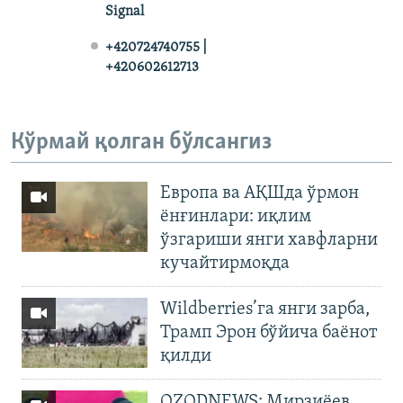
Signal
+420724740755 |
+420602612713
Кўрмай қолган бўлсангиз
Европа ва АҚШда ўрмон
ёнғинлари: иқлим
ўзгариши янги хавфларни
кучайтирмоқда
Wildberries’га янги зарба,
Трамп Эрон бўйича баёнот
қилди
OZODNEWS: Мирзиёев