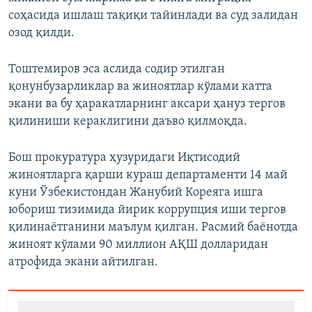
соҳасида ишлаш тақиқи тайинлади ва суд залидан
озод қилди.
Тоштемиров эса аслида содир этилган
қонунбузарликлар ва жиноятлар кўлами катта
экани ва бу ҳаракатларнинг аксари ҳануз тергов
қилиниши кераклигини даъво қилмоқда.
Бош прокуратура ҳузуридаги Иқтисодий
жиноятларга қарши кураш департаменти 14 май
куни Ўзбекистондан Жанубий Кореяга ишга
юбориш тизимида йирик коррупция иши тергов
қилинаётганини маълум қилган. Расмий баёнотда
жиноят кўлами 90 миллион АҚШ долларидан
атрофида экани айтилган.