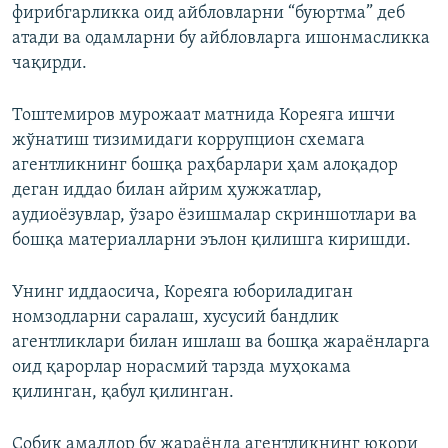
фирибгарликка оид айбловларни “буюртма” деб
атади ва одамларни бу айбловларга ишонмасликка
чақирди.
Тоштемиров мурожаат матнида Кореяга ишчи
жўнатиш тизимидаги коррупцион схемага
агентликнинг бошқа раҳбарлари ҳам алоқадор
деган иддао билан айрим ҳужжатлар,
аудиоёзувлар, ўзаро ёзишмалар скриншотлари ва
бошқа материалларни эълон қилишга киришди.
Унинг иддаосича, Кореяга юбориладиган
номзодларни саралаш, хусусий бандлик
агентликлари билан ишлаш ва бошқа жараёнларга
оид қарорлар норасмий тарзда муҳокама
қилинган, қабул қилинган.
Собиқ амалдор бу жараёнда агентликнинг юқори