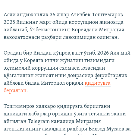
Асли андижонлик 36 яшар Азизбек Тоштемиров
2025 йилнинг март ойида коррупцион жиноятда
айбланиб, Ўзбекистоннинг Кореядаги Миграция
ваколатхонаси раҳбари лавозимидан олинган.
Орадан бир йилдан кўпроқ вақт ўтиб, 2026 йил май
ойида у Кореяга ишчи жўнатиш тизимидаги
эҳтимолий коррупция схемаси юзасидан
қўзғатилган жиноят иши доирасида фирибгарлик
айблови билан Интерпол орқали
қидирувга
берилган.
Тоштемиров халқаро қидирувга берилгани
ҳақидаги хабарлар ортидан ўзига тегишли экани
айтилган Telegram каналида Миграция
агентлигининг амалдаги раҳбари Беҳзод Мусаев ва