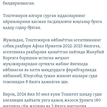
билдирилмаган.
Тоштемиров илгари сурган иддаоларнинг
айримларини қисман тасдиқловчи воқеалар бунга
қадар содир бўлган.
Жумладан, Тоштемиров айблаётган агентликнинг
собиқ раҳбари Афзал Ирматов 2022-2023 йилгача,
агентликка раҳбарлик қилаётган пайтида Жанубий
Кореяга боришни истаган меҳнат
муҳожирларидан ортиқча маблағ йиғишда
айбланган ва катта миқдордаги фирибгарликда
айбланиб, Юнусобод туман жиноят ишлари суди
томонидан 8 йилга қамалган эди.
Бироқ, 2024 йил 30 июл куни Тошкент шаҳар суди
апелляция ҳайъати унга қамоқ жазоси ўрнига 180
миллион сўм жарима ва 3 йилга миграция