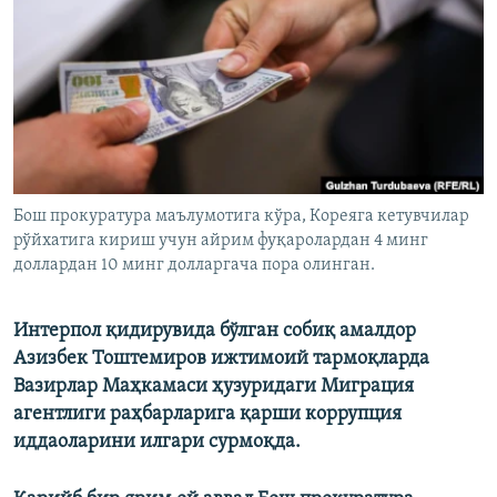
Бош прокуратура маълумотига кўра, Кореяга кетувчилар
рўйхатига кириш учун айрим фуқаролардан 4 минг
доллардан 10 минг долларгача пора олинган.
Интерпол қидирувида бўлган собиқ амалдор
Азизбек Тоштемиров ижтимоий тармоқларда
Вазирлар Маҳкамаси ҳузуридаги Миграция
агентлиги раҳбарларига қарши коррупция
иддаоларини илгари сурмоқда.