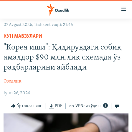
Линклар
Бош
мавзуларга
07 Avgust 2026, Toshkent vaqti: 21:45
ўтинг
OZODLIK SURISHTIRUVLARI
Асосий
КУН МАВЗУЛАРИ
OZODVIDEO
навигацияга
"Корея иши": Қидирувдаги собиқ
ўтинг
OZODARXIV
амалдор $90 млн.лик схемада ўз
Қидиришга
ўтинг
раҳбарларини айблади
На русском
Озодлик
ИЖТИМОИЙ ТАРМОҚЛАР
Iyun 26, 2026
Ўртоқлашинг
PDF
VPNсиз ўқиш
Озодлик бошқа тилларда