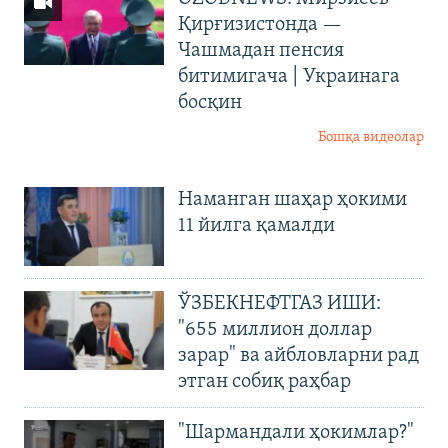
Қирғизистонда —
Чашмадан пенсия
битимигача | Украинага
босқин
Бошқа видеолар
Наманган шаҳар ҳокими
11 йилга қамалди
ЎЗБЕКНЕФТГАЗ ИШИ:
"655 миллион доллар
зарар" ва айбловларни рад
этган собиқ раҳбар
"Шармандали ҳокимлар?"