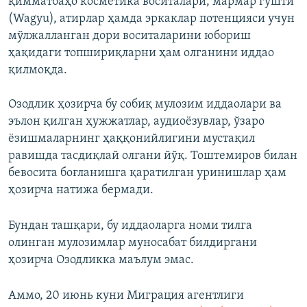
қимматбаҳо косметика воситалари, мармар гўшти
(Wagyu), атирлар ҳамда эркаклар потенцияси учун
мўлжалланган дори воситаларини юбориш
ҳақидаги топшириқларни ҳам олганини иддао
қилмоқда.
Озодлик ҳозирча бу собиқ мулозим иддаолари ва
эълон қилган ҳужжатлар, аудиоёзувлар, ўзаро
ёзишмаларнинг ҳаққонийлигини мустақил
равишда тасдиқлай олгани йўқ. Тоштемиров билан
бевосита боғланишга қаратилган уринишлар ҳам
ҳозирча натижа бермади.
Бундан ташқари, бу иддаоларга номи тилга
олинган мулозимлар муносабат билдиргани
ҳозирча Озодликка маълум эмас.
Аммо, 20 июнь куни Миграция агентлиги