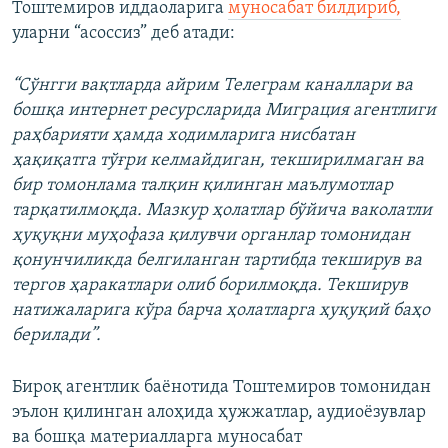
Тоштемиров иддаоларига
муносабат билдириб,
уларни “асоссиз” деб атади:
“Сўнгги вақтларда айрим Телеграм каналлари ва
бошқа интернет ресурсларида Миграция агентлиги
раҳбарияти ҳамда ходимларига нисбатан
ҳақиқатга тўғри келмайдиган, текширилмаган ва
бир томонлама талқин қилинган маълумотлар
тарқатилмоқда. Мазкур ҳолатлар бўйича ваколатли
ҳуқуқни муҳофаза қилувчи органлар томонидан
қонунчиликда белгиланган тартибда текширув ва
тергов ҳаракатлари олиб борилмоқда. Текширув
натижаларига кўра барча ҳолатларга ҳуқуқий баҳо
берилади”.
Бироқ агентлик баёнотида Тоштемиров томонидан
эълон қилинган алоҳида ҳужжатлар, аудиоёзувлар
ва бошқа материалларга муносабат