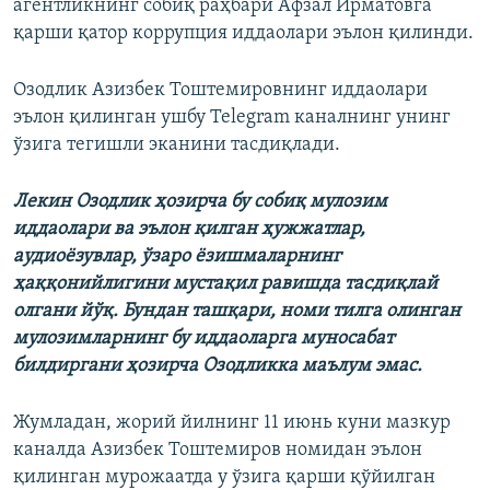
агентликнинг собиқ раҳбари Афзал Ирматовга
қарши қатор коррупция иддаолари эълон қилинди.
Озодлик Азизбек Тоштемировнинг иддаолари
эълон қилинган ушбу Telegram каналнинг унинг
ўзига тегишли эканини тасдиқлади.
Лекин Озодлик ҳозирча бу собиқ мулозим
иддаолари ва эълон қилган ҳужжатлар,
аудиоёзувлар, ўзаро ёзишмаларнинг
ҳаққонийлигини мустақил равишда тасдиқлай
олгани йўқ. Бундан ташқари, номи тилга олинган
мулозимларнинг бу иддаоларга муносабат
билдиргани ҳозирча Озодликка маълум эмас.
Жумладан, жорий йилнинг 11 июнь куни мазкур
каналда Азизбек Тоштемиров номидан эълон
қилинган мурожаатда у ўзига қарши қўйилган