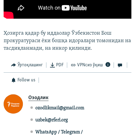
Ҳозирга қадар бу иддаолар Ўзбекистон Бош
прокуратураси ёки бошқа идоралари томонидан на
тасдиқланмади, на инкор қилинди.
Ўртоқлашинг
PDF
VPNсиз ўқиш
Follow us
Озодлик
ozodlikmail@gmail.com
uzbek@rferl.org
WhatsApp / Telegram /