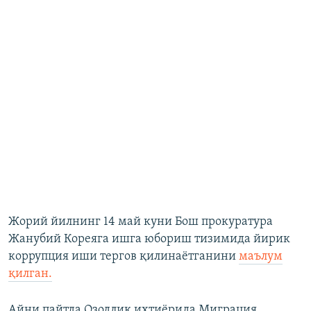
Жорий йилнинг 14 май куни Бош прокуратура
Жанубий Кореяга ишга юбориш тизимида йирик
коррупция иши тергов қилинаётганини
маълум
қилган.
Айни пайтда Озодлик ихтиёрида Миграция