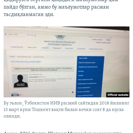
пайдо бўлган, аммо бу маълумотлар расман
тасдиқланмаган эди.
Бу эълон¸ Ўзбекистон ИИВ расмий сайтидан 2018 йилнинг
13 март куни Тошкент вақти билан кечки соат 8 да нусха
олинди.