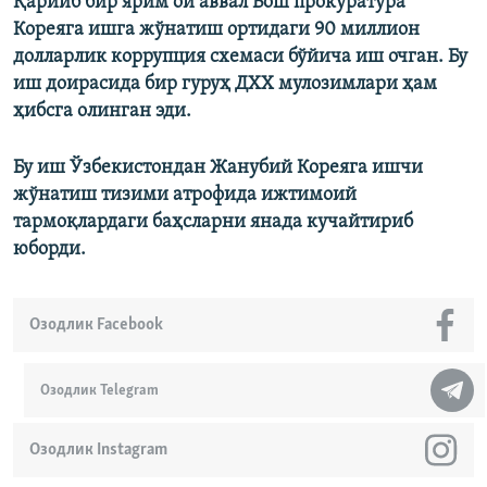
Қарийб бир ярим ой аввал Бош прокуратура
Кореяга ишга жўнатиш ортидаги 90 миллион
долларлик коррупция схемаси бўйича иш очган. Бу
иш доирасида бир гуруҳ ДХХ мулозимлари ҳам
ҳибсга олинган эди.
Бу иш Ўзбекистондан Жанубий Кореяга ишчи
жўнатиш тизими атрофида ижтимоий
тармоқлардаги баҳсларни янада кучайтириб
юборди.
Озодлик Facebook
Озодлик Telegram
Озодлик Instagram