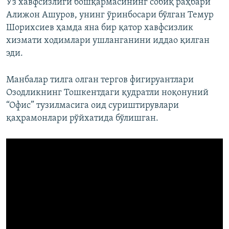
Ўз хавфсизлиги бошқармасининг собиқ раҳбари
Алижон Ашуров, унинг ўринбосари бўлган Темур
Шорихсиев ҳамда яна бир қатор хавфсизлик
хизмати ходимлари ушланганини иддао қилган
эди.
Манбалар тилга олган тергов фигируантлари
Озодликнинг Тошкентдаги қудратли ноқонуний
“Офис” тузилмасига оид суриштирувлари
қаҳрамонлари рўйхатида бўлишган.