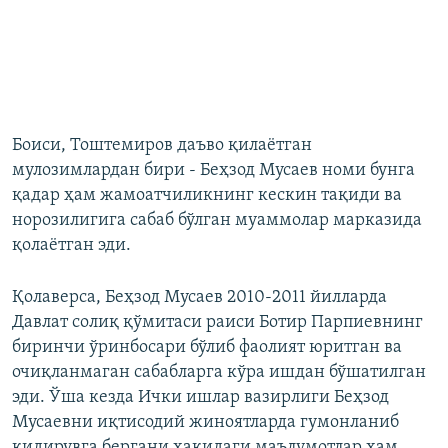
Боиси, Тоштемиров даъво қилаётган
мулозимлардан бири - Беҳзод Мусаев номи бунга
қадар ҳам жамоатчиликнинг кескин тақиди ва
норозилигига сабаб бўлган муаммолар марказида
қолаётган эди.
Қолаверса, Беҳзод Мусаев 2010-2011 йилларда
Давлат солиқ қўмитаси раиси Ботир Парпиевнинг
биринчи ўринбосари бўлиб фаолият юритган ва
очиқланмаган сабабларга кўра ишдан бўшатилган
эди. Ўша кезда Ички ишлар вазирлиги Беҳзод
Мусаевни иқтисодий жиноятларда гумонланиб
қидирувга бергани ҳақидаги маълумотлар ҳам