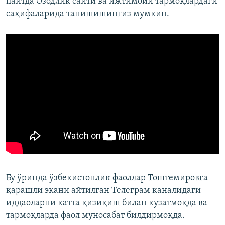
пайтда Озодлик сайти ва ижтимоий тармоқлардаги
саҳифаларида танишишингиз мумкин.
Бу ўринда ўзбекистонлик фаоллар Тоштемировга
қарашли экани айтилган Телеграм каналидаги
иддаоларни катта қизиқиш билан кузатмоқда ва
тармоқларда фаол муносабат билдирмоқда.