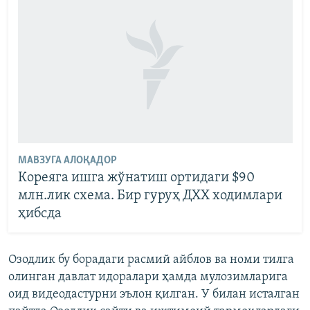
МАВЗУГА АЛОҚАДОР
Кореяга ишга жўнатиш ортидаги $90
млн.лик схема. Бир гуруҳ ДХХ ходимлари
ҳибсда
Озодлик бу борадаги расмий айблов ва номи тилга
олинган давлат идоралари ҳамда мулозимларига
оид видеодастурни эълон қилган. У билан исталган