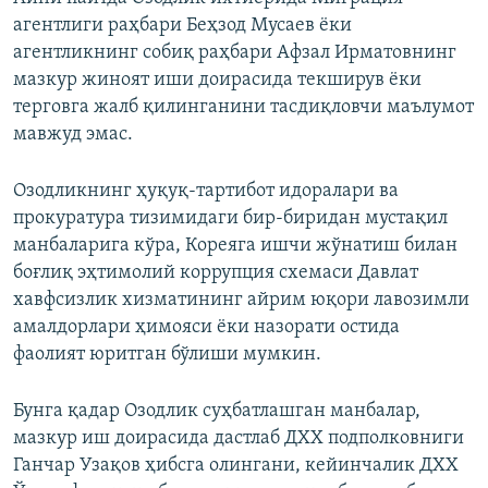
агентлиги раҳбари Беҳзод Мусаев ёки
агентликнинг собиқ раҳбари Афзал Ирматовнинг
мазкур жиноят иши доирасида текширув ёки
терговга жалб қилинганини тасдиқловчи маълумот
мавжуд эмас.
Озодликнинг ҳуқуқ-тартибот идоралари ва
прокуратура тизимидаги бир-биридан мустақил
манбаларига кўра, Кореяга ишчи жўнатиш билан
боғлиқ эҳтимолий коррупция схемаси Давлат
хавфсизлик хизматининг айрим юқори лавозимли
амалдорлари ҳимояси ёки назорати остида
фаолият юритган бўлиши мумкин.
Бунга қадар Озодлик суҳбатлашган манбалар,
мазкур иш доирасида дастлаб ДХХ подполковниги
Ганчар Узақов ҳибсга олингани, кейинчалик ДХХ