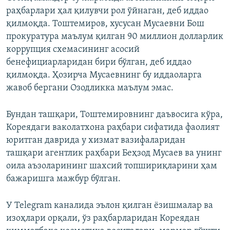
раҳбарлари ҳал қилувчи рол ўйнаган, деб иддао
қилмоқда. Тоштемиров, хусусан Мусаевни Бош
прокуратура маълум қилган 90 миллион долларлик
коррупция схемасининг асосий
бенефициарларидан бири бўлган, деб иддао
қилмоқда. Ҳозирча Мусаевнинг бу иддаоларга
жавоб бергани Озодликка маълум эмас.
Бундан ташқари, Тоштемировнинг даъвосига кўра,
Кореядаги ваколатхона раҳбари сифатида фаолият
юритган даврида у хизмат вазифаларидан
ташқари агентлик раҳбари Беҳзод Мусаев ва унинг
оила аъзоларининг шахсий топшириқларини ҳам
бажаришга мажбур бўлган.
У Telegram каналида эълон қилган ёзишмалар ва
изоҳлари орқали, ўз раҳбарларидан Кореядан