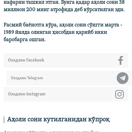
нафарни ташкил этган. Бунга қадар аҳоли сони 38
миллион 200 минг атрофида деб кўрсатилган эди.
Расмий баёнотга кўра, аҳоли сони сўнгги марта -
1989 йилда олинган ҳисобдан қарийб икки
баробарга ошган.
Озодлик Facebook
Озодлик Telegram
Озодлик Instagram
Аҳоли сони кутилганидан кўпроқ