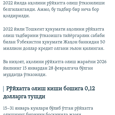
2022 йилда аҳолини рўйхатга олиш ўтказилиши
белгиланганди. Аммо, бу тадбир бир неча бор
қолдирилди.
2022 йили Тошкент ҳукумати аҳолини рўйхатга
олиш тадбирини ўтказишга тайëргарлик сабаби
билан Ўзбекистон ҳукумати Жаҳон банкидан 50
миллион доллар кредит олгани эълон қилинган.
Ва ниҳоят, аҳолини рўйхатга олиш жараёни 2026
йилнинг 15 январдан 28 февралгача бўлган
муддатда ўтказилди.
Рўйхатга олиш киши бошига 0,12
долларга тушди
15−31 январь кунлари бўлиб ўтган рўйхатга
олишнинг биринчи босқичида жами