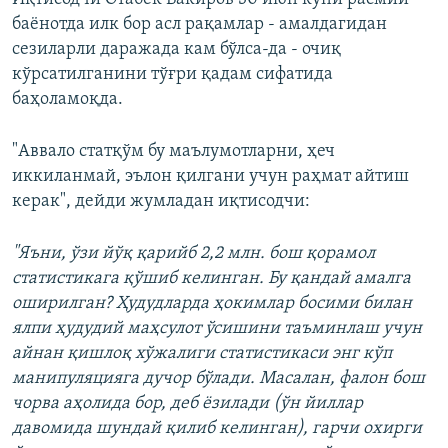
баёнотда илк бор асл рақамлар - амалдагидан
сезиларли даражада кам бўлса-да - очиқ
кўрсатилганини тўғри қадам сифатида
баҳоламоқда.
"Аввало статқўм бу маълумотларни, ҳеч
иккиланмай, эълон қилгани учун раҳмат айтиш
керак", дейди жумладан иқтисодчи:
"Яъни, ўзи йўқ қарийб 2,2 млн. бош қорамол
статистикага қўшиб келинган. Бу қандай амалга
оширилган? Ҳудудларда ҳокимлар босими билан
ялпи ҳудудий маҳсулот ўсишини таъминлаш учун
айнан қишлоқ хўжалиги статистикаси энг кўп
манипуляцияга дучор бўлади. Масалан, фалон бош
чорва аҳолида бор, деб ёзилади (ўн йиллар
давомида шундай қилиб келинган), гарчи охирги