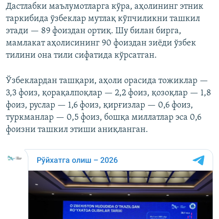
Дастлабки маълумотларга кўра, аҳолининг этник
таркибида ўзбеклар мутлақ кўпчиликни ташкил
этади — 89 фоиздан ортиқ. Шу билан бирга,
мамлакат аҳолисининг 90 фоиздан зиёди ўзбек
тилини она тили сифатида кўрсатган.
Ўзбеклардан ташқари, аҳоли орасида тожиклар —
3,3 фоиз, қорақалпоқлар — 2,2 фоиз, қозоқлар — 1,8
фоиз, руслар — 1,6 фоиз, қирғизлар — 0,6 фоиз,
туркманлар — 0,5 фоиз, бошқа миллатлар эса 0,6
фоизни ташкил этиши аниқланган.