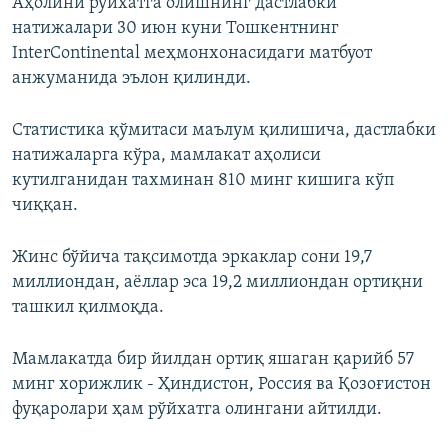
Аҳолини рўйхатга олишнинг дастлабки
натижалари 30 июн куни Тошкентнинг
InterContinental меҳмонхонасидаги матбуот
анжуманида эълон қилинди.
Статистика қўмитаси маълум қилишича, дастлабки
натижаларга кўра, мамлакат аҳолиси
кутилганидан тахминан 810 минг кишига кўп
чиққан.
Жинс бўйича тақсимотда эркаклар сони 19,7
миллиондан, аёллар эса 19,2 миллиондан ортиқни
ташкил қилмоқда.
Мамлакатда бир йилдан ортиқ яшаган қарийб 57
минг хорижлик - Ҳиндистон, Россия ва Қозоғистон
фуқаролари ҳам рўйхатга олингани айтилди.