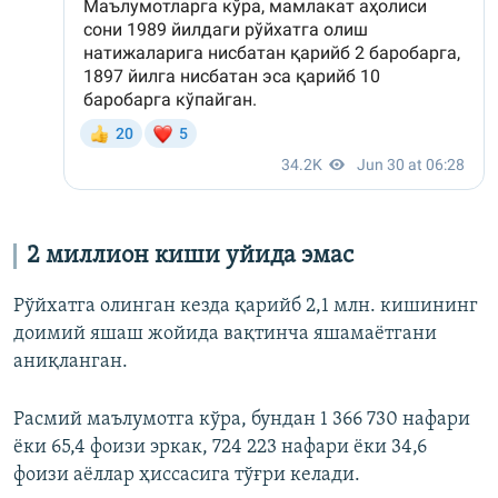
2 миллион киши уйида эмас
Рўйхатга олинган кезда қарийб 2,1 млн. кишининг
доимий яшаш жойида вақтинча яшамаётгани
аниқланган.
Расмий маълумотга кўра, бундан 1 366 730 нафари
ёки 65,4 фоизи эркак, 724 223 нафари ёки 34,6
фоизи аёллар ҳиссасига тўғри келади.