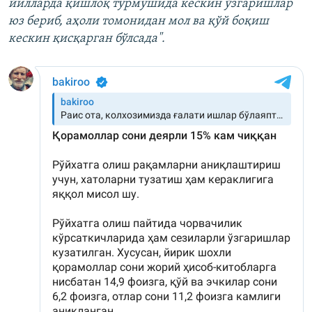
йилларда қишлоқ турмушида кескин ўзгаришлар
юз бериб, аҳоли томонидан мол ва қўй боқиш
кескин қисқарган бўлсада".