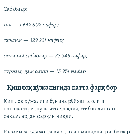
Сабаблар:
иш — 1 642 802 нафар;
таълим — 329 221 нафар;
оилавий сабаблар — 33 346 нафар;
туризм, дам олиш — 15 974 нафар.
Қишлоқ хўжалигида катта фарқ бор
Қишлоқ хўжалиги бўйича рўйхатга олиш
натижалари шу пайтгача қайд этиб келинган
рақамлардан фарқли чиқди.
Расмий маълумотга кўра, экин майдонлари, боғлар