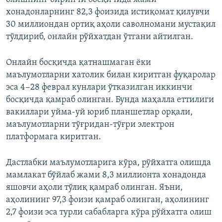
хонадонларнинг 82,3 фоизида истиқомат қилувчи
30 миллиондан ортиқ аҳоли саволномани мустақил
тўлдириб, онлайн рўйхатдан ўтгани айтилган.
Онлайн босқичда қатнашмаган ёки
маълумотларни хатолик билан киритган фуқаролар
эса 4−28 феврал кунлари ўтказилган иккинчи
босқичда қамраб олинган. Бунда маҳалла еттилиги
вакиллари уйма-уй юриб планшетлар орқали,
маълумотларни тўғридан-тўғри электрон
платформага киритган.
Дастлабки маълумотларига кўра, рўйхатга олишда
мамлакат бўйлаб жами 8,3 миллионта хонадонда
яшовчи аҳоли тўлиқ қамраб олинган. Яъни,
аҳолининг 97,3 фоизи қамраб олинган, аҳолининг
2,7 фоизи эса турли сабабларга кўра рўйхатга олиш