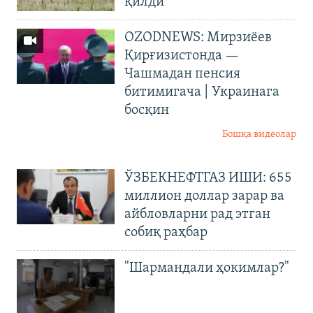
қилди
OZODNEWS: Мирзиёев
Қирғизистонда —
Чашмадан пенсия
битимигача | Украинага
босқин
Бошқа видеолар
ЎЗБЕКНЕФТГАЗ ИШИ: 655
миллион доллар зарар ва
айбловларни рад этган
собиқ раҳбар
"Шармандали ҳокимлар?"