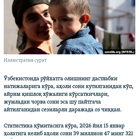
Иллюстратив сурат
Ўзбекистонда рўйхатга олишнинг дастлабки
натижаларига кўра, аҳоли сони кутилганидан кўп,
айрим қишлоқ хўжалиги кўрсаткичлари,
жумладан чорва сони эса шу пайтгача
айтилганидан сезиларли даражада оз чиққан.
Статистика қўмитасига кўра, 2026 йил 15 январ
ҳолатига келиб аҳоли сони 39 миллион 47 минг 321