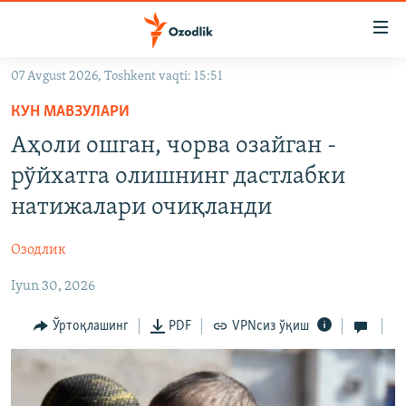
Линклар
Бош
мавзуларга
07 Avgust 2026, Toshkent vaqti: 15:51
ўтинг
OZODLIK SURISHTIRUVLARI
Асосий
КУН МАВЗУЛАРИ
OZODVIDEO
навигацияга
Аҳоли ошган, чорва озайган -
ўтинг
OZODARXIV
рўйхатга олишнинг дастлабки
Қидиришга
ўтинг
натижалари очиқланди
На русском
Озодлик
ИЖТИМОИЙ ТАРМОҚЛАР
Iyun 30, 2026
Ўртоқлашинг
PDF
VPNсиз ўқиш
Озодлик бошқа тилларда