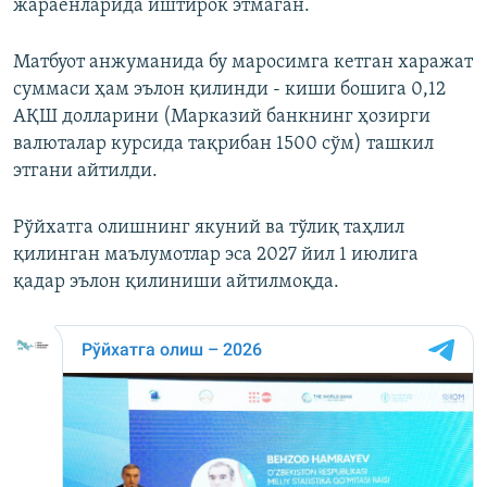
жараёнларида иштирок этмаган.
Матбуот анжуманида бу маросимга кетган харажат
суммаси ҳам эълон қилинди - киши бошига 0,12
АҚШ долларини (Марказий банкнинг ҳозирги
валюталар курсида тақрибан 1500 сўм) ташкил
этгани айтилди.
Рўйхатга олишнинг якуний ва тўлиқ таҳлил
қилинган маълумотлар эса 2027 йил 1 июлига
қадар эълон қилиниши айтилмоқда.