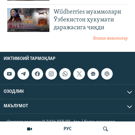
Wildberries муаммолари
Ўзбекистон ҳукумати
даражасига чиқди
Бошқа мақолалар
ИЖТИМОИЙ ТАРМОҚЛАР
ОЗОДЛИК
МАЪЛУМОТ
Озодлик радиоси © 2026 RFE/RL, Inc. | Барча ҳуқуқлар
ҳимояланган.
РУС