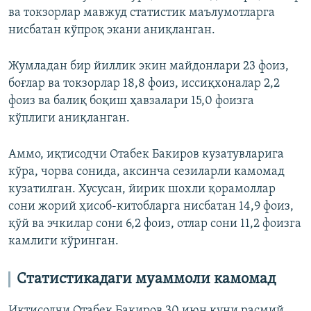
ва токзорлар мавжуд статистик маълумотларга
нисбатан кўпроқ экани аниқланган.
Жумладан бир йиллик экин майдонлари 23 фоиз,
боғлар ва токзорлар 18,8 фоиз, иссиқхоналар 2,2
фоиз ва балиқ боқиш ҳавзалари 15,0 фоизга
кўплиги аниқланган.
Аммо, иқтисодчи Отабек Бакиров кузатувларига
кўра, чорва сонида, аксинча сезиларли камомад
кузатилган. Хусусан, йирик шохли қорамоллар
сони жорий ҳисоб-китобларга нисбатан 14,9 фоиз,
қўй ва эчкилар сони 6,2 фоиз, отлар сони 11,2 фоизга
камлиги кўринган.
Статистикадаги муаммоли камомад
Иқтисодчи Отабек Бакиров 30 июн куни расмий