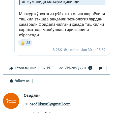
Ўртоқлашинг
PDF
VPNсиз ўқиш
Follow us
Озодлик
ozodlikmail@gmail.com