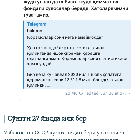
Сўнгги 27 йилда илк бор
Ўзбекистон СССР қулаганидан бери ўз аҳолиси