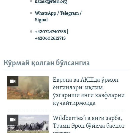
uzbek@rferl.org
WhatsApp / Telegram /
Signal
+420724740755 |
+420602612713
Кўрмай қолган бўлсангиз
Европа ва АҚШда ўрмон
ёнғинлари: иқлим
ўзгариши янги хавфларни
кучайтирмоқда
Wildberries’га янги зарба,
Трамп Эрон бўйича баёнот