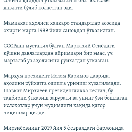
сонини қайддан ўтказмаган ягона постсовет
давлати бўлиб қолаётган эди.
Мамлакат аҳолиси халқаро стандартлар асосида
охирги марта 1989 йили саноқдан ўтказилган.
СССРдан мустақил бўлган Марказий Осиëдаги
қўшни давлатлардан айримлари бир эмас, уч
марталаб ўз аҳолисини рўйхатдан ўтказган.
Марҳум президент Ислом Каримов даврида
аҳолини рўйхатга олишга уриниш кузатилмади.
Шавкат Мирзиëев президентликка келгач, бу
тадбирни ўтказиш зарурати ва унинг ўзи бошлаган
ислоҳотлар учун муҳимлиги ҳақида қатор
чиқишлар қилди.
Мирзиëевнинг 2019 йил 5 февралдаги фармонида