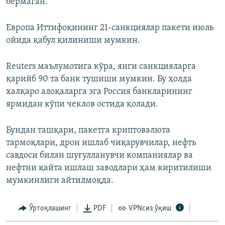
бермаган.
Европа Иттифоқининг 21-санкциялар пакети июль
ойида қабул қилиниши мумкин.
Reuters маълумотига кўра, янги санкцияларга
қарийб 90 та банк тушиши мумкин. Бу ҳолда
халқаро алоқаларга эга Россия банкларининг
ярмидан кўпи чеклов остида қолади.
Бундан ташқари, пакетга криптовалюта
тармоқлари, дрон ишлаб чиқарувчилар, нефть
савдоси билан шуғулланувчи компаниялар ва
нефтни қайта ишлаш заводлари ҳам киритилиши
мумкинлиги айтилмоқда.
Ўртоқлашинг
PDF
VPNсиз ўқиш