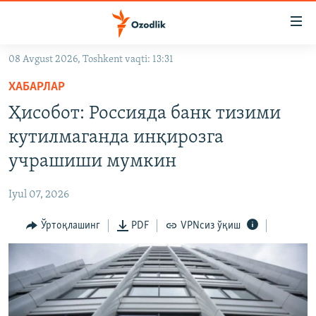
Линклар
Бош
мавзуларга
08 Avgust 2026, Toshkent vaqti: 13:31
ўтинг
OZODLIK SURISHTIRUVLARI
Асосий
ХАБАРЛАР
OZODVIDEO
навигацияга
Ҳисобот: Россияда банк тизими
ўтинг
OZODARXIV
кутилмаганда инқирозга
Қидиришга
ўтинг
учрашиши мумкин
На русском
Iyul 07, 2026
ИЖТИМОИЙ ТАРМОҚЛАР
Ўртоқлашинг
PDF
VPNсиз ўқиш
Озодлик бошқа тилларда