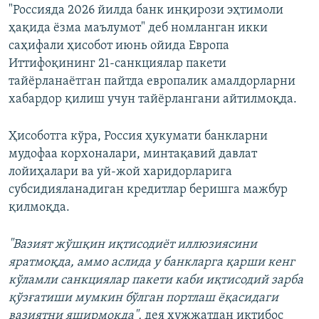
"Россияда 2026 йилда банк инқирози эҳтимоли
ҳақида ёзма маълумот" деб номланган икки
саҳифали ҳисобот июнь ойида Европа
Иттифоқининг 21-санкциялар пакети
тайёрланаётган пайтда европалик амалдорларни
хабардор қилиш учун тайёрлангани айтилмоқда.
Ҳисоботга кўра, Россия ҳукумати банкларни
мудофаа корхоналари, минтақавий давлат
лойиҳалари ва уй-жой харидорларига
субсидияланадиган кредитлар беришга мажбур
қилмоқда.
"Вазият жўшқин иқтисодиёт иллюзиясини
яратмоқда, аммо аслида у банкларга қарши кенг
кўламли санкциялар пакети каби иқтисодий зарба
қўзғатиши мумкин бўлган портлаш ёқасидаги
вазиятни яширмоқда",
дея ҳужжатдан иқтибос