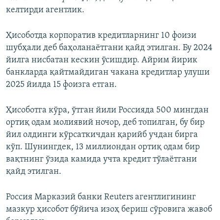
келтирди агентлик.
Ҳисоботда корпоратив кредитларнинг 10 фоизи
шубҳали деб баҳоланаётгани қайд этилган. Бу 2024
йилга нисбатан кескин ўсишдир. Айрим йирик
банкларда қайтмайдиган чакана кредитлар улуши
2025 йилда 15 фоизга етган.
Ҳисоботга кўра, ўтган йили Россияда 500 мингдан
ортиқ одам молиявий ночор, деб топилган, бу бир
йил олдинги кўрсаткичдан қарийб учдан бирга
кўп. Шунингдек, 13 миллиондан ортиқ одам бир
вақтнинг ўзида камида учта кредит тўлаётгани
қайд этилган.
Россия Марказий банки Reuters агентлигининг
мазкур ҳисобот бўйича изоҳ бериш сўровига жавоб