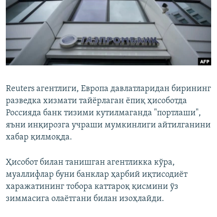
Reuters агентлиги, Европа давлатларидан бирининг
разведка хизмати тайёрлаган ёпиқ ҳисоботда
Россияда банк тизими кутилмаганда "портлаши",
яъни инқирозга учраши мумкинлиги айтилганини
хабар қилмоқда.
Ҳисобот билан танишган агентликка кўра,
муаллифлар буни банклар ҳарбий иқтисодиёт
харажатининг тобора каттароқ қисмини ўз
зиммасига олаётгани билан изоҳлайди.