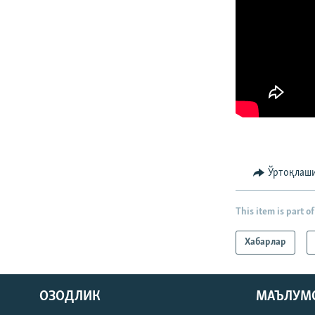
Ўртоқлаш
This item is part of
Хабарлар
На русском
ОЗОДЛИК
МАЪЛУМ
ИЖТИМОИЙ ТАРМОҚЛАР