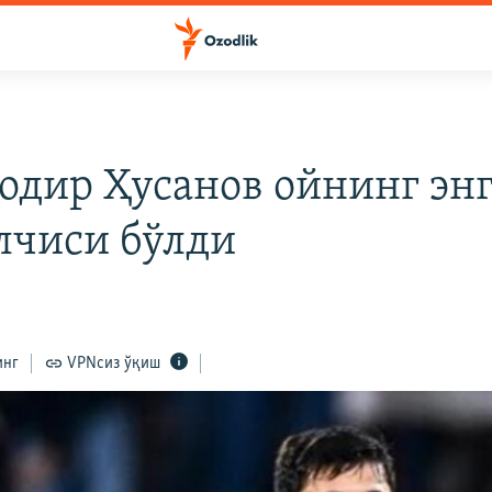
одир Ҳусанов ойнинг эн
лчиси бўлди
инг
VPNсиз ўқиш