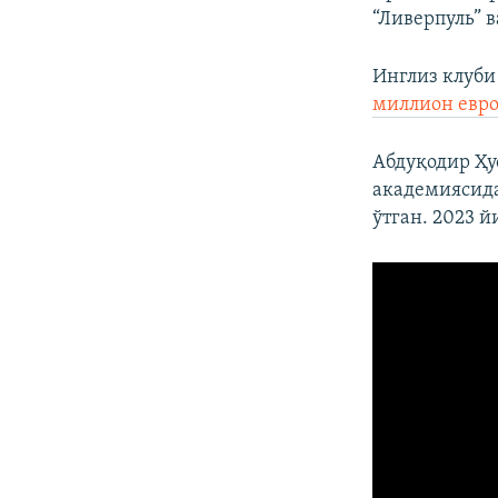
“Ливерпуль” 
Инглиз клуби
миллион евро
Абдуқодир Ҳу
академиясида
ўтган. 2023 