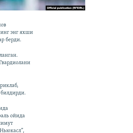
нов
нинг энг яхши
ар берди.
ланган.
 Гвардиолани
риклаб,
 билдирди.
йида
раль ойида
лимут
“Ньюкасл”,