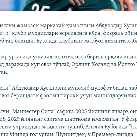
иллий жамоаси марказий ҳимоячиси Абдуқодир Ҳуса
ити” клуби мухлислари версиясига кўра, февраль ойи
б тан олинди. Бу ҳақда клубнинг матбуот хизмати хаб
лар ўртасида ўтказилган очиқ овоз бериш орқали аниқ
рд даражада кўп овоз тўплаб, Эрлинг Холанд ва Йошко
ган.
ити” Абдуқодир Ҳусановни муносиб мукофот билан таб
овоз беришдаги фаол иштироки учун миннатдорчилик
олчи “Манчестер Сити” сафига 2025 йилнинг январь о
иб, 2029 йилнинг ёзигача шартнома имзолаган. У фев
ешта учрашувда майдонга тушиб, Англия Кубогида “П
рши ўйинда гол урган. Шунингдек, у Премьер-лигада 