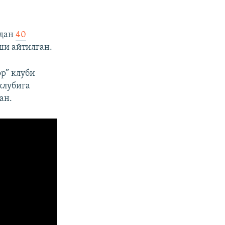
идан
40
ши айтилган.
р” клуби
клубига
ан.