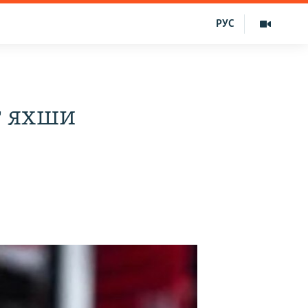
РУС
г яхши