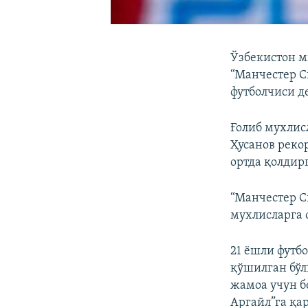
Ўзбекистон м
“Манчестер С
футболчиси де
Ғолиб мухлис
Ҳусанов реко
ортда қолдир
“Манчестер С
мухлисларга 
21 ёшли футб
қўшилган бўл
жамоа учун б
Аргайл”га қа