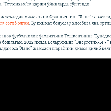
ва “Тоттенхэм”га қарши ўйинларда тўп тепди.
 истеъдодли ҳимоячини Франциянинг “Ланс” жамоас
га сотиб олган
. Бу қиймат бонуслар ҳисобига яна орти
санов футболчилик фаолиятини Тошкентнинг “Бунёдко
 бошлаган. 2022 йилда Беларуснинг “Энергетик-БГУ” 
йилдан эса “Ланс” жамоаси шарафини ҳимоя қилиб келг