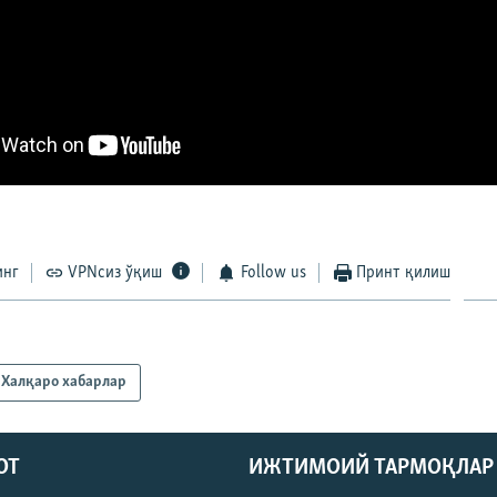
инг
VPNсиз ўқиш
Follow us
Принт қилиш
Халқаро хабарлар
ОТ
ИЖТИМОИЙ ТАРМОҚЛАР