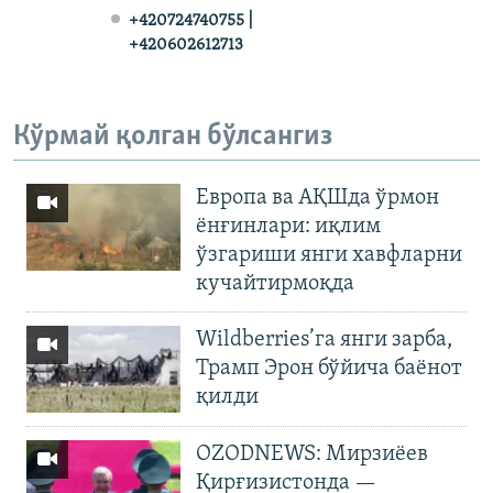
+420724740755 |
+420602612713
Кўрмай қолган бўлсангиз
Европа ва АҚШда ўрмон
ёнғинлари: иқлим
ўзгариши янги хавфларни
кучайтирмоқда
Wildberries’га янги зарба,
Трамп Эрон бўйича баёнот
қилди
OZODNEWS: Мирзиёев
Қирғизистонда —