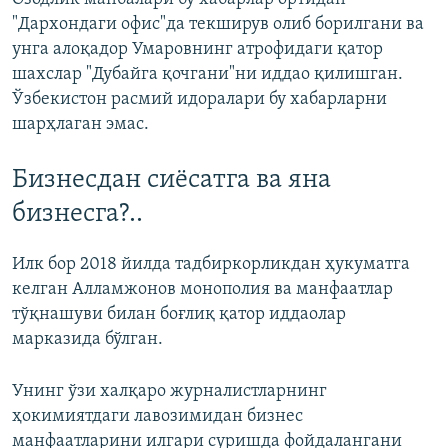
"Дархондаги офис"да текширув олиб борилгани ва
унга алоқадор Умаровнинг атрофидаги қатор
шахслар "Дубайга қочгани"ни иддао қилишган.
Ўзбекистон расмий идоралари бу хабарларни
шарҳлаган эмас.
Бизнесдан сиёсатга ва яна
бизнесга?..
Илк бор 2018 йилда тадбиркорликдан ҳукуматга
келган Алламжонов монополия ва манфаатлар
тўқнашуви билан боғлиқ қатор иддаолар
марказида бўлган.
Унинг ўзи халқаро журналистларнинг
ҳокимиятдаги лавозимидан бизнес
манфаатларини илгари суришда фойдалангани