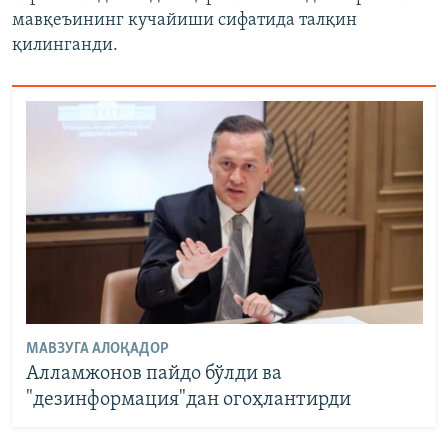
мавқеъининг кучайиши сифатида талқин
қилинганди.
МАВЗУГА АЛОҚАДОР
Алламжонов пайдо бўлди ва
"дезинформация"дан огоҳлантирди