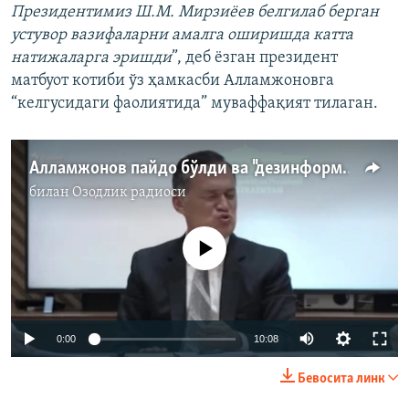
Президентимиз Ш.М. Мирзиёев белгилаб берган
устувор вазифаларни амалга оширишда катта
натижаларга эришди
”, деб ёзган президент
матбуот котиби ўз ҳамкасби Алламжоновга
“келгусидаги фаолиятида” муваффақият тилаган.
Алламжонов пайдо бўлди ва "дезинформация"дан огоҳлантирди
билан
Озодлик радиоси
Айни дамда медиа-манба мавжуд эмас
Auto
0:00
10:08
240p
Бевосита линк
360p