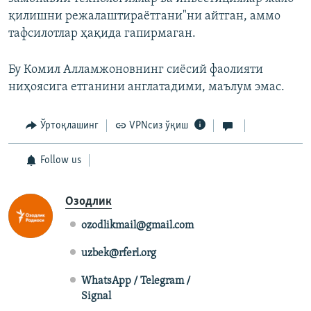
қилишни режалаштираётгани"ни айтган, аммо
тафсилотлар ҳақида гапирмаган.
Бу Комил Алламжоновнинг сиёсий фаолияти
ниҳоясига етганини англатадими, маълум эмас.
Ўртоқлашинг
VPNсиз ўқиш
Follow us
Озодлик
ozodlikmail@gmail.com
uzbek@rferl.org
WhatsApp / Telegram /
Signal