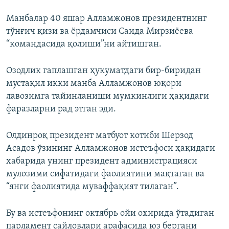
Манбалар 40 яшар Алламжонов президентнинг
тўнғич қизи ва ёрдамчиси Саида Мирзиёева
“командасида қолиши”ни айтишган.
Озодлик гаплашган ҳукуматдаги бир-биридан
мустақил икки манба Алламжонов юқори
лавозимга тайинланиши мумкинлиги ҳақидаги
фаразларни рад этган эди.
Олдинроқ президент матбуот котиби Шерзод
Асадов ўзининг Алламжонов истеъфоси ҳақидаги
хабарида унинг президент администрацияси
мулозими сифатидаги фаолиятини мақтаган ва
“янги фаолиятида муваффақият тилаган”.
Бу ва истеъфонинг октябрь ойи охирида ўтадиган
парламент сайловлари арафасида юз бергани