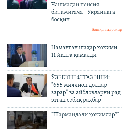
Чашмадан пенсия
битимигача | Украинага
босқин
Бошқа видеолар
Наманган шаҳар ҳокими
11 йилга қамалди
ЎЗБЕКНЕФТГАЗ ИШИ:
"655 миллион доллар
зарар" ва айбловларни рад
этган собиқ раҳбар
"Шармандали ҳокимлар?"