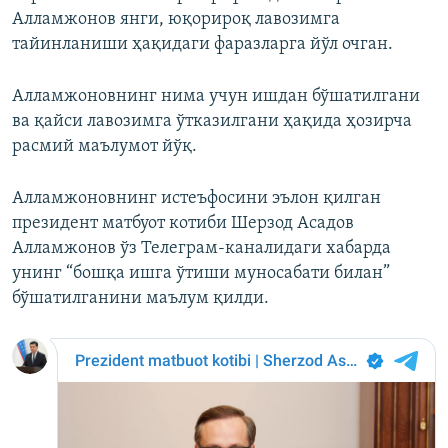
Алламжонов янги, юқорироқ лавозимга
тайинланиши ҳақидаги фаразларга йўл очган.
Алламжоновнинг нима учун ишдан бўшатилгани
ва қайси лавозимга ўтказилгани ҳақида ҳозирча
расмий маълумот йўқ.
Алламжоновнинг истеъфосини эълон қилган
президент матбуот котиби Шерзод Асадов
Алламжонов ўз Телеграм-каналидаги хабарда
унинг “бошқа ишга ўтиши муносабати билан”
бўшатилганини маълум қилди.