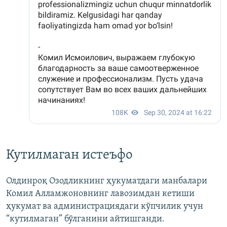
Кутилмаган истеъфо
Олдинроқ Озодликнинг ҳукуматдаги манбалари
Комил Алламжоновнинг лавозимдан кетиши
ҳукумат ва администрациядаги кўпчилик учун
“кутилмаган” бўлганини айтишганди.