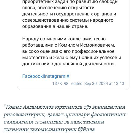
“
Комил Алламжонов юртимизда сўз эркинлигини
ривожлантириш, давлат органлари фаолиятининг
очиқлигини таъминлаш ва халқ таълими
тизимини такомиллаштириш бўйича