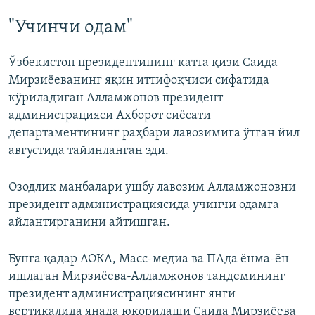
Auto
240p
360p
480p
480p
"Учинчи одам"
720p
720p
1080p
Ўзбекистон президентининг катта қизи Саида
1080p
Мирзиёеванинг яқин иттифоқчиси сифатида
кўриладиган Алламжонов президент
администрацияси Ахборот сиёсати
департаментининг раҳбари лавозимига ўтган йил
августида тайинланган эди.
Озодлик манбалари ушбу лавозим Алламжоновни
президент администрациясида учинчи одамга
айлантирганини айтишган.
Бунга қадар АОКА, Масс-медиа ва ПАда ёнма-ён
ишлаган Мирзиёева-Алламжонов тандемининг
президент администрациясининг янги
вертикалида янада юқорилаши Саида Мирзиёева