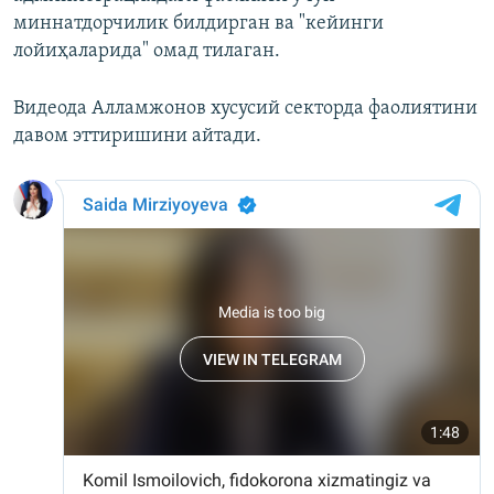
миннатдорчилик билдирган ва "кейинги
лойиҳаларида" омад тилаган.
Видеода Алламжонов хусусий секторда фаолиятини
давом эттиришини айтади.