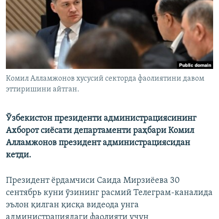
Комил Алламжонов хусусий секторда фаолиятини давом
эттиришини айтган.
Ўзбекистон президенти администрациясининг
Ахборот сиёсати департаменти раҳбари Комил
Алламжонов президент администрациясидан
кетди.
Президент ёрдамчиси Саида Мирзиёева 30
сентябрь куни ўзининг расмий Телеграм-каналида
эълон қилган қисқа видеода унга
администрациядаги фаолияти учун