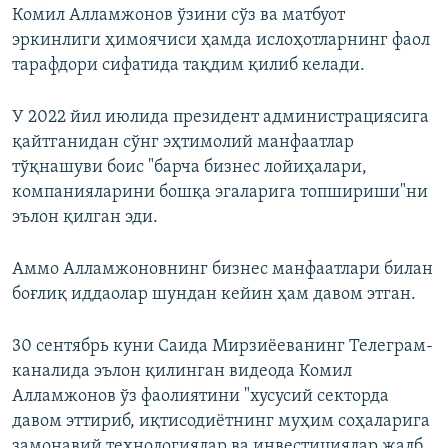
Комил Алламжонов ўзини сўз ва матбуот
эркинлиги ҳимоячиси ҳамда ислоҳотларнинг фаол
тарафдори сифатида тақдим қилиб келади.
У 2022 йил июлида президент администрациясига
қайтганидан сўнг эҳтимолий манфаатлар
тўқнашуви боис "барча бизнес лойиҳалари,
компанияларини бошқа эгаларига топшириши"ни
эълон қилган эди.
Аммо Алламжоновнинг бизнес манфаатлари билан
боғлиқ иддаолар шундан кейин ҳам давом этган.
30 сентябрь куни Саида Мирзиёеванинг Телеграм-
каналида эълон қилинган видеода Комил
Алламжонов ўз фаолиятини "хусусий секторда
давом эттириб, иқтисодиётнинг муҳим соҳаларига
замонавий технологиялар ва инвестициялар жалб