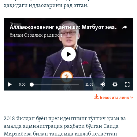
ҳақидаги иддаоларини рад этган.
Алламжоновнинг қайтиши: Матбуот эмас, 'мафкура котиби'
билан
Озодлик радиоси
Айни дамда медиа-манба мавжуд эмас
Auto
0:00
11:03
240p
Бевосита линк
360p
Auto
240p
360p
480p
480p
2018 йилдан буён президентнинг тўнғич қизи ва
амалда администрация раҳбари бўлган Саида
720p
720p
1080p
Мирзиёева билан тандемда ишлаб келаётган
1080p