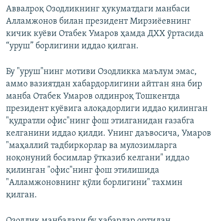
Аввалроқ Озодликнинг ҳукуматдаги манбаси
Алламжонов билан президент Мирзиёевнинг
кичик куёви Отабек Умаров ҳамда ДХХ ўртасида
“уруш” борлигини иддао қилган.
Бу "уруш"нинг мотиви Озодликка маълум эмас,
аммо вазиятдан хабардорлигини айтган яна бир
манба Отабек Умаров олдинроқ Тошкентда
президент куёвига алоқадорлиги иддао қилинган
"қудратли офис"нинг фош этилганидан ғазабга
келганини иддао қилди. Унинг даъвосича, Умаров
"маҳаллий тадбиркорлар ва мулозимларга
ноқонуний босимлар ўтказиб келгани" иддао
қилинган "офис"нинг фош этилишида
"Алламжоновнинг қўли борлигини" тахмин
қилган.
Озодлик манбалари бу хабарлар ортидан