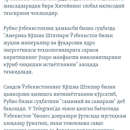
мақсадларидан бири Хитойнинг глобал иқтисодий
720p
1080p
таъсирини чеклашдир.
Рубио ўзбекистонлик ҳамкасби билан суҳбатда
"Америка Қўшма Штатлари Ўзбекистон билан
муҳим минераллар ва фуқаролик ядро
энергетикаси технологияларига сармоя
киритишнинг ўзаро манфаатли имкониятларини
кўриб чиқишни истаётганини" алоҳида
таъкидлади.
Саидов Ўзбекистоннинг Қўшма Штатлар билан
ҳамкорлик қилишга интилаётганини кўрсатиб,
Рубио билан суҳбатини "самимий ва самарали" деб
баҳолади. У Telegram’да эълон қилган баёнотида
Ўзбекистон "бизнес доиралари ўртасида мустаҳкам
алоқалар ўрнатиш, икки томонлама савдо