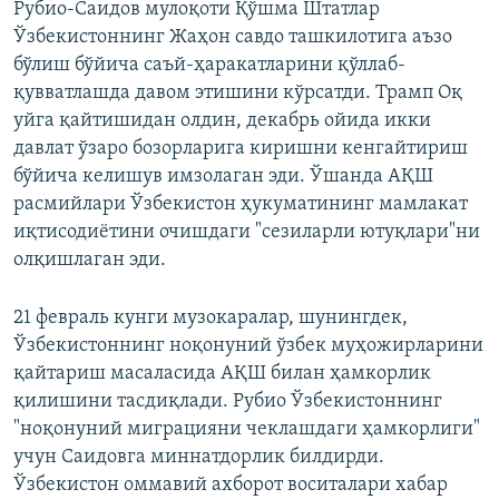
Рубио-Саидов мулоқоти Қўшма Штатлар
Ўзбекистоннинг Жаҳон савдо ташкилотига аъзо
бўлиш бўйича саъй-ҳаракатларини қўллаб-
қувватлашда давом этишини кўрсатди. Трамп Оқ
уйга қайтишидан олдин, декабрь ойида икки
давлат ўзаро бозорларига киришни кенгайтириш
бўйича келишув имзолаган эди. Ўшанда АҚШ
расмийлари Ўзбекистон ҳукуматининг мамлакат
иқтисодиётини очишдаги "сезиларли ютуқлари"ни
олқишлаган эди.
21 февраль кунги музокаралар, шунингдек,
Ўзбекистоннинг ноқонуний ўзбек муҳожирларини
қайтариш масаласида АҚШ билан ҳамкорлик
қилишини тасдиқлади. Рубио Ўзбекистоннинг
"ноқонуний миграцияни чеклашдаги ҳамкорлиги"
учун Саидовга миннатдорлик билдирди.
Ўзбекистон оммавий ахборот воситалари хабар