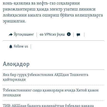
конь-қазилма ва нефть-газ соҳаларини
ривожлантириш ҳамда электр узатиш линияси
лойиҳасини амалга ошириш бўйича келишувларга
эришилган.
Ўртоқлашинг
VPNсиз ўқиш
Follow us
Алоқадор
Яна бир гуруҳ ўзбекистонлик АҚШдан Тошкентга
қайтарилади
Ўзбекистоннинг савдо ҳамкорлари ичида Хитой ҳамон
пешқадам
ТИВ: АҚШдан бадарға қилинаётган ўзбеклар ҳақида