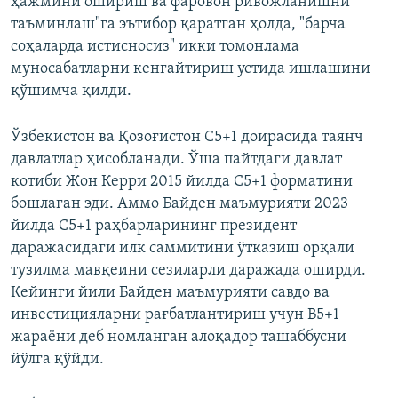
ҳажмини ошириш ва фаровон ривожланишни
таъминлаш"га эътибор қаратган ҳолда, "барча
соҳаларда истисносиз" икки томонлама
муносабатларни кенгайтириш устида ишлашини
қўшимча қилди.
Ўзбекистон ва Қозоғистон C5+1 доирасида таянч
давлатлар ҳисобланади. Ўша пайтдаги давлат
котиби Жон Керри 2015 йилда C5+1 форматини
бошлаган эди. Аммо Байден маъмурияти 2023
йилда C5+1 раҳбарларининг президент
даражасидаги илк саммитини ўтказиш орқали
тузилма мавқеини сезиларли даражада оширди.
Кейинги йили Байден маъмурияти савдо ва
инвестицияларни рағбатлантириш учун B5+1
жараёни деб номланган алоқадор ташаббусни
йўлга қўйди.