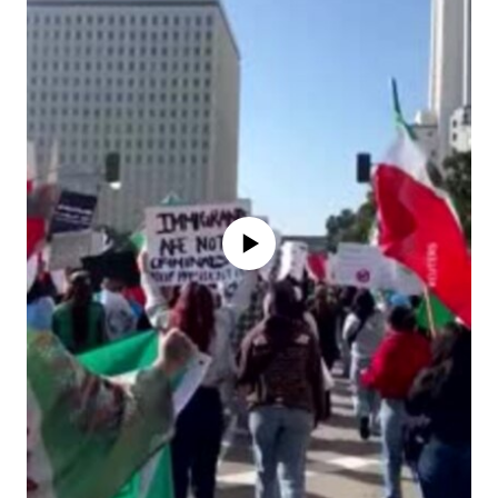
Айни дамда медиа-манба мавжуд
эмас