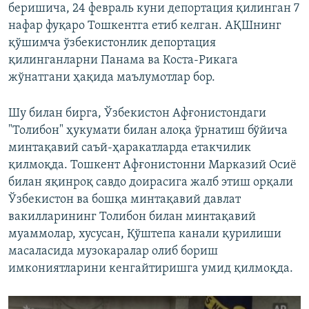
беришича, 24 февраль куни депортация қилинган 7
нафар фуқаро Тошкентга етиб келган. АҚШнинг
қўшимча ўзбекистонлик депортация
қилинганларни Панама ва Коста-Рикага
жўнатгани ҳақида маълумотлар бор.
Шу билан бирга, Ўзбекистон Афғонистондаги
"Толибон" ҳукумати билан алоқа ўрнатиш бўйича
минтақавий саъй-ҳаракатларда етакчилик
қилмоқда. Тошкент Афғонистонни Марказий Осиё
билан яқинроқ савдо доирасига жалб этиш орқали
Ўзбекистон ва бошқа минтақавий давлат
вакилларининг Толибон билан минтақавий
муаммолар, хусусан, Қўштепа канали қурилиши
масаласида музокаралар олиб бориш
имкониятларини кенгайтиришга умид қилмоқда.