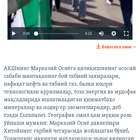
Auto
0:00
4:13
240p
Бевосита линк
360p
480p
АҚШнинг Марказий Осиёга қизиқишининг асосий
сабаби минтақанинг бой табиий захиралари,
720p
нафақат нефть ва табиий газ, балки юқори
1080p
технологияли қурилмалар, тоза энергия ва мудофаа
мақсадларида ишлатиладиган қимматбаҳо
минераллар ва нодир ер элементларидир, деб
ёзади Eurasianet. Географик омил ҳам муҳим роль
ўйнаши мумкин: Марказий Осиё давлатлари
Хитойнинг ғарбий чегарасида жойлашган бўлиб,
Трампнинг иккинчи муддатидаги эълон қилинган
Auto
240p
360p
480p