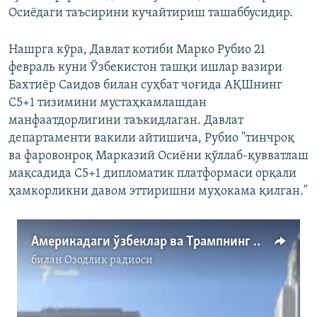
Осиёдаги таъсирини кучайтириш ташаббусидир.
Нашрга кўра, Давлат котиби Марко Рубио 21
февраль куни Ўзбекистон ташқи ишлар вазири
Бахтиёр Саидов билан суҳбат чоғида АҚШнинг
C5+1 тизимини мустаҳкамлашдан
манфаатдорлигини таъкидлаган. Давлат
департаменти вакили айтишича, Рубио "тинчроқ
ва фаровонроқ Марказий Осиёни қўллаб-қувватлаш
мақсадида C5+1 дипломатик платформаси орқали
ҳамкорликни давом эттиришни муҳокама қилган."
Америкадаги ўзбеклар ва Трампнинг миграция сиёсатига қарши намойишлар
билан
Озодлик радиоси