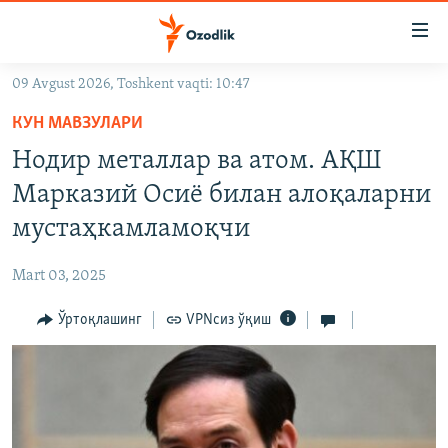
Линклар
Бош
мавзуларга
09 Avgust 2026, Toshkent vaqti: 10:47
ўтинг
OZODLIK SURISHTIRUVLARI
Асосий
КУН МАВЗУЛАРИ
OZODVIDEO
навигацияга
Нодир металлар ва атом. АҚШ
ўтинг
OZODARXIV
Марказий Осиё билан алоқаларни
Қидиришга
ўтинг
мустаҳкамламоқчи
На русском
Mart 03, 2025
ИЖТИМОИЙ ТАРМОҚЛАР
Ўртоқлашинг
VPNсиз ўқиш
Озодлик бошқа тилларда