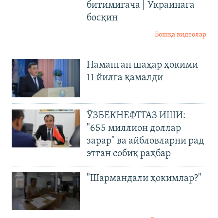
битимигача | Украинага
босқин
Бошқа видеолар
Наманган шаҳар ҳокими
11 йилга қамалди
ЎЗБЕКНЕФТГАЗ ИШИ:
"655 миллион доллар
зарар" ва айбловларни рад
этган собиқ раҳбар
"Шармандали ҳокимлар?"