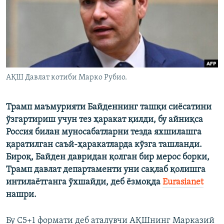
АҚШ Давлат котиби Марко Рубио.
Трамп маъмурияти Байденнинг ташқи сиёсатини
ўзгартириш учун тез ҳаракат қилди, бу айниқса
Россия билан муносабатларни тезда яхшилашга
қаратилган саъй-ҳаракатларда кўзга ташланди.
Бироқ, Байден давридан қолган бир мерос борки,
Трамп давлат департаменти уни сақлаб қолишга
интилаётганга ўхшайди, деб ёзмоқда
Eurasianet
нашри.
Бу C5+1 формати деб аталувчи АҚШнинг Марказий