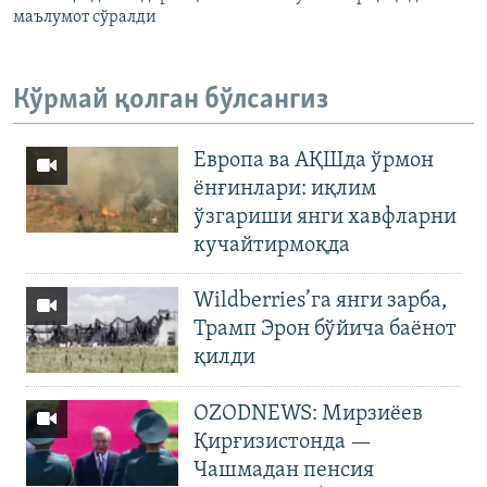
маълумот сўралди
Кўрмай қолган бўлсангиз
Европа ва АҚШда ўрмон
ёнғинлари: иқлим
ўзгариши янги хавфларни
кучайтирмоқда
Wildberries’га янги зарба,
Трамп Эрон бўйича баёнот
қилди
OZODNEWS: Мирзиёев
Қирғизистонда —
Чашмадан пенсия