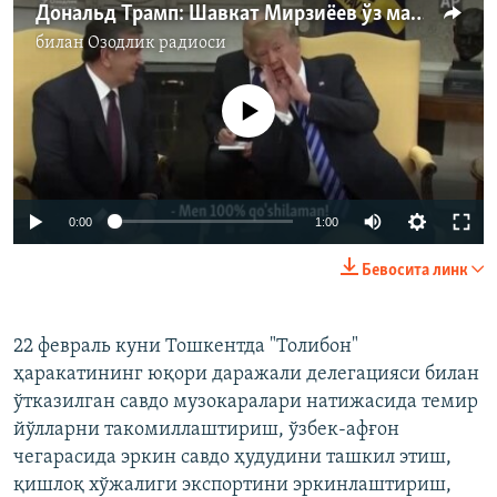
Дональд Трамп: Шавкат Мирзиёев ўз мамлакати ва ҳамма жойда ҳурмат қилинадиган одам!
билан
Озодлик радиоси
Айни дамда медиа-манба мавжуд эмас
0:00
1:00
Бевосита линк
22 февраль куни Тошкентда "Толибон"
ҳаракатининг юқори даражали делегацияси билан
ўтказилган савдо музокаралари натижасида темир
йўлларни такомиллаштириш, ўзбек-афғон
чегарасида эркин савдо ҳудудини ташкил этиш,
қишлоқ хўжалиги экспортини эркинлаштириш,