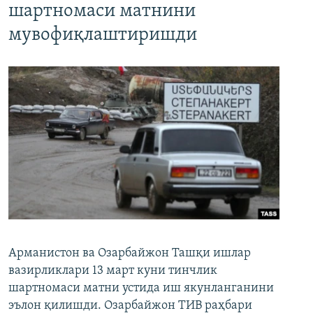
шартномаси матнини
мувофиқлаштиришди
Арманистон ва Озарбайжон Ташқи ишлар
вазирликлари 13 март куни тинчлик
шартномаси матни устида иш якунланганини
эълон қилишди. Озарбайжон ТИВ раҳбари