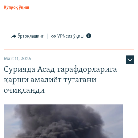
Кўпроқ ўқиш
Ўртоқлашинг
VPNсиз ўқиш
Mart 11, 2025
Сурияда Асад тарафдорларига
қарши амалиёт тугагани
очиқланди