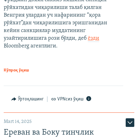
рўйхатидан чиқарилиши талаб қилган
Венгрия улардан уч нафарининг “қора
рўйхат”дан чиқарилишига эришганидан
кейин санкциялар муддатининг
узайтирилишига рози бўлди, деб
ёзди
Bloomberg агентлиги.
Кўпроқ ўқиш
Ўртоқлашинг
VPNсиз ўқиш
Mart 14, 2025
Ереван ва Боку тинчлик