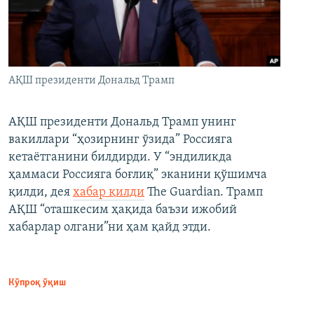
АҚШ президенти Дональд Трамп
АҚШ президенти Дональд Трамп унинг
вакиллари “ҳозирнинг ўзида” Россияга
кетаётганини билдирди. У “эндиликда
ҳаммаси Россияга боғлиқ” эканини қўшимча
қилди, дея
хабар қилди
The Guardian. Трамп
АҚШ “оташкесим ҳақида баъзи ижобий
хабарлар олгани”ни ҳам қайд этди.
Кўпроқ ўқиш