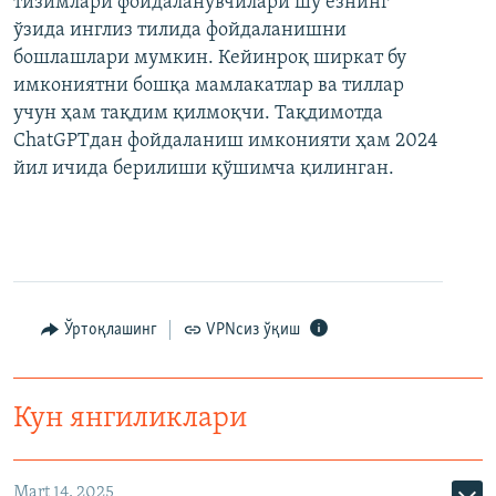
тизимлари фойдаланувчилари шу ёзнинг
ўзида инглиз тилида фойдаланишни
бошлашлари мумкин. Кейинроқ ширкат бу
имкониятни бошқа мамлакатлар ва тиллар
учун ҳам тақдим қилмоқчи. Тақдимотда
ChatGPTдан фойдаланиш имконияти ҳам 2024
йил ичида берилиши қўшимча қилинган.
Ўртоқлашинг
VPNсиз ўқиш
Кун янгиликлари
Mart 14, 2025