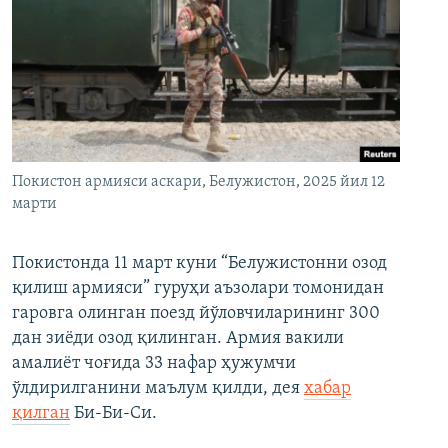
Покистон армияси аскари, Белужистон, 2025 йил 12
марти
Покистонда 11 март куни “Белужистонни озод
қилиш армияси” гуруҳи аъзолари томонидан
гаровга олинган поезд йўловчиларининг 300
дан зиёди озод қилинган. Армия вакили
амалиёт чоғида 33 нафар ҳужумчи
ўлдирилганини маълум қилди, дея
хабар
қилган
Би-Би-Си.