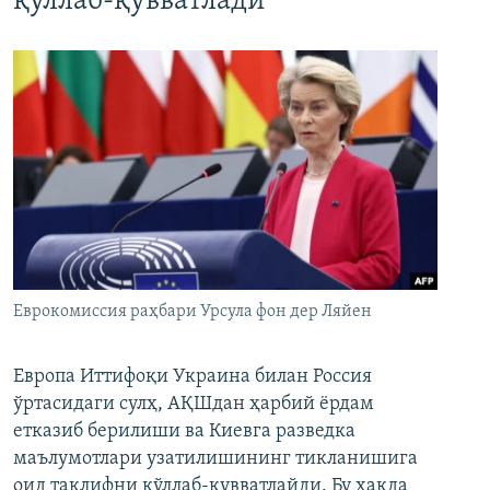
қўллаб-қувватлади
Еврокомиссия раҳбари Урсула фон дер Ляйен
Европа Иттифоқи Украина билан Россия
ўртасидаги сулҳ, АҚШдан ҳарбий ёрдам
етказиб берилиши ва Киевга разведка
маълумотлари узатилишининг тикланишига
оид таклифни қўллаб-қувватлайди. Бу ҳақда