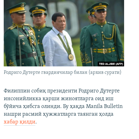
Родриго Дутерте гвардиячилар билан (архив сурати)
Филиппин собиқ президенти Родриго Дутерте
инсонийликка қарши жиноятларга оид иш
бўйича ҳибсга олинди. Бу ҳақда Manila Bulletin
нашри расмий ҳужжатларга таянган ҳолда
хабар қилди
.