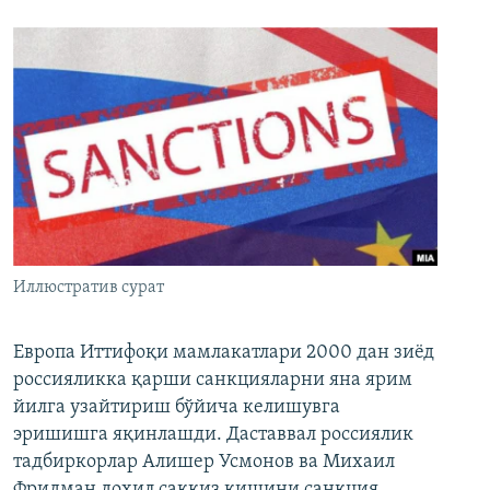
Иллюстратив сурат
Европа Иттифоқи мамлакатлари 2000 дан зиёд
россияликка қарши санкцияларни яна ярим
йилга узайтириш бўйича келишувга
эришишга яқинлашди. Даставвал россиялик
тадбиркорлар Алишер Усмонов ва Михаил
Фридман дохил саккиз кишини санкция