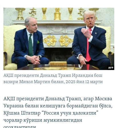
АҚШ президенти Дональд Трамп Ирландия бош
вазири Михол Мартин билан, 2025 йил 12 марти
АҚШ президенти Дональд Трамп, агар Москва
Украина билан келишувга бормайдиган бўлса,
Қўшма Штатлар “Россия учун ҳалокатли”
чоралар кўриши мумкинлигидан
огоҳлантирди.