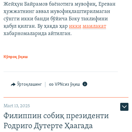
Жейҳун Байрамов баёнотига мувофиқ, Ереван
ҳужжатнинг аввал мувофиқлаштирилмаган
сўнгги икки банди бўйича Боку таклифини
қабул қилган. Бу ҳақда ҳар
икки
мамлакат
хабарномаларида айтилган.
Кўпроқ ўқиш
Ўртоқлашинг
VPNсиз ўқиш
Mart 13, 2025
Филиппин собиқ президенти
Родриго Дутерте Ҳаагада