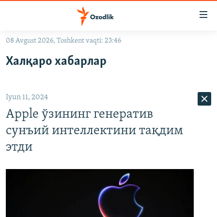
Линклар
Бош
мавзуларга
08 Avgust 2026, Toshkent vaqti: 23:46
ўтинг
OZODLIK SURISHTIRUVLARI
Асосий
Халқаро хабарлар
OZODVIDEO
навигацияга
ўтинг
OZODARXIV
Қидиришга
Iyun 11, 2024
ўтинг
На русском
Apple ўзининг генератив
сунъий интеллектини тақдим
ИЖТИМОИЙ ТАРМОҚЛАР
этди
Озодлик бошқа тилларда