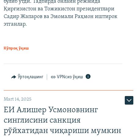
бўлиб ўтди. Тадбирда онлайн режмида
Қирғизистон ва Тожикистон президентлари
Садир Жапаров ва Эмомали Раҳмон иштирок
этганлар.
Кўпроқ ўқиш
Ўртоқлашинг
VPNсиз ўқиш
Mart 14, 2025
ЕИ Алишер Усмоновнинг
синглисини санкция
рўйхатидан чиқариши мумкин