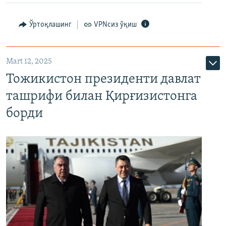
Ўртоқлашинг
VPNсиз ўқиш
Mart 12, 2025
Тожикистон президенти давлат
ташрифи билан Қирғизистонга
борди