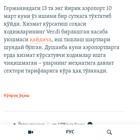
Германиядаги 13 та энг йирик аэропорт 10
март куни ўз ишини бир суткага тўхтатиб
қўйди. Хизмат кўрсатиш соҳаси
ходимларининг Ver.di бирлашган касаба
уюшмаси
қайдича
, иш ташлаш шартлари
шундай бўлган. Душанба куни аэропортларга
ерда хизмат кўрсатувчи ходимлар ишга
чиқишмаган − уларнинг меҳнатига давлат
сектори тарифларига кўра ҳақ тўланади.
Кўпроқ ўқиш
Ўртоқлашинг
VPNсиз ўқиш
РУС