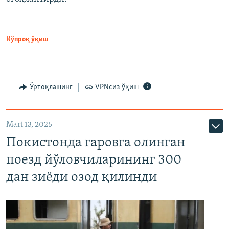
Кўпроқ ўқиш
Ўртоқлашинг
VPNсиз ўқиш
Mart 13, 2025
Покистонда гаровга олинган
поезд йўловчиларининг 300
дан зиёди озод қилинди