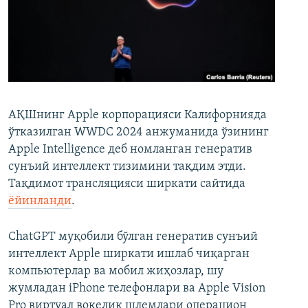
АҚШнинг Apple корпорацияси Калифорнияда
ўтказилган WWDC 2024 анжуманида ўзининг
Apple Intelligence деб номланган генератив
сунъий интеллект тизимини тақдим этди.
Тақдимот трансляцияси ширкати сайтида
ёйинланди
.
ChatGPT муқобили бўлган генератив сунъий
интеллект Apple ширкати ишлаб чиқарган
компьютерлар ва мобил жиҳозлар, шу
жумладан iPhone телефонлари ва Apple Vision
Pro виртуал воқелик шлемлари операцион