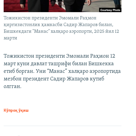
Тожикистон президенти Эмомали Раҳмон
қирғизистонлик ҳамкасби Садир Жапаров билан,
Бишкекдаги "Манас" халқаро аэропорти, 2025 йил 12
марти
Тожикистон президенти Эмомали Раҳмон 12
март куни давлат ташрифи билан Бишкекка
етиб борган. Уни “Манас” халқаро аэропортида
мезбон президент Садир Жапаров кутиб
олгган.
Кўпроқ ўқиш