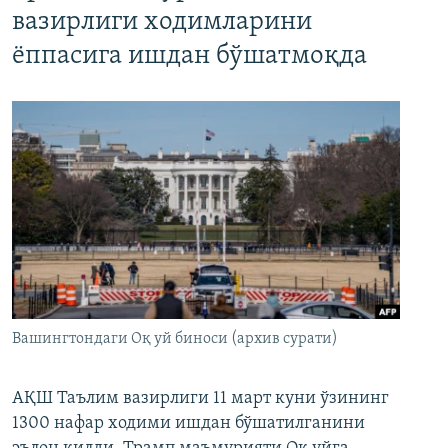
вазирлиги ходимларини
ёппасига ишдан бўшатмоқда
Вашингтондаги Оқ уй биноси (архив сурати)
АҚШ Таълим вазирлиги 11 март куни ўзининг
1300 нафар ходими ишдан бўшатилганини