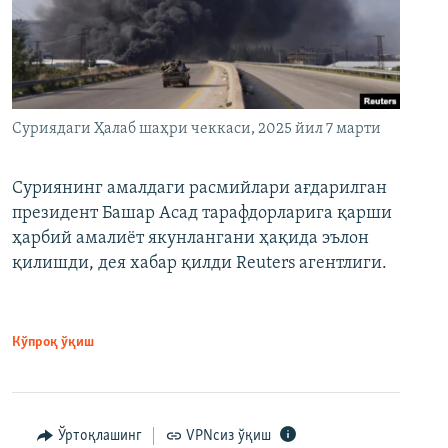
Суриядаги Ҳалаб шаҳри чеккаси, 2025 йил 7 марти
Суриянинг амалдаги расмийлари ағдарилган
президент Башар Асад тарафдорларига қарши
ҳарбий амалиёт якунлангани ҳақида эълон
қилишди, дея хабар қилди Reuters агентлиги.
Кўпроқ ўқиш
Ўртоқлашинг
VPNсиз ўқиш