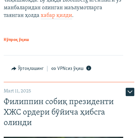
чиқишмоқда. Бу ҳақда Bloomberg агентлиги ўз
манбаларидан олинган маълумотларга
таянган ҳолда
хабар қилди
.
Кўпроқ ўқиш
Ўртоқлашинг
VPNсиз ўқиш
Mart 11, 2025
Филиппин собиқ президенти
ХЖС ордери бўйича ҳибсга
олинди