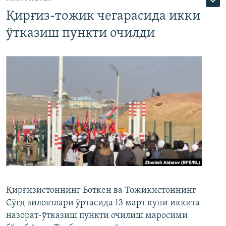
Қирғиз-тожик чегарасида икки
ўтказиш пункти очилди
Қирғизистоннинг Боткен ва Тожикистоннинг
Сўғд вилоятлари ўртасида 13 март куни иккита
назорат-ўтказиш пункти очилиш маросими