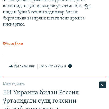
эълон қилди. Трамп маъмурияти Оқ уйга
келганидан сўнг аввалроқ ўз хоҳишига кўра
ишдан бўшаб кетган ходимлар билан
биргаликда вазирлик штати тенг ярмига
қисқарган.
Кўпроқ ўқиш
Ўртоқлашинг
VPNсиз ўқиш
Mart 12, 2025
ЕИ Украина билан Россия
ўртасидаги сулҳ ғоясини