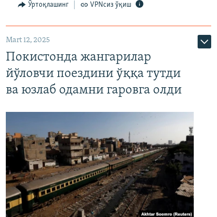
Ўртоқлашинг
VPNсиз ўқиш
Mart 12, 2025
Покистонда жангарилар
йўловчи поездини ўққа тутди
ва юзлаб одамни гаровга олди