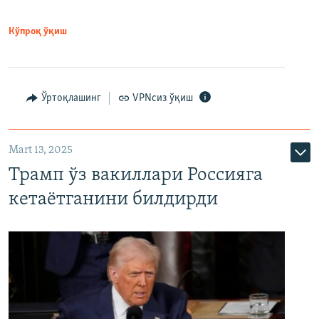
Кўпроқ ўқиш
Ўртоқлашинг
VPNсиз ўқиш
Mart 13, 2025
Трамп ўз вакиллари Россияга
кетаётганини билдирди