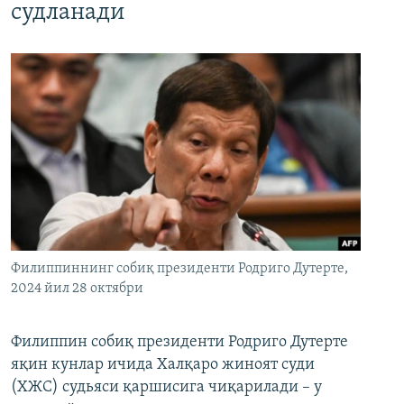
судланади
Филиппиннинг собиқ президенти Родриго Дутерте,
2024 йил 28 октябри
Филиппин собиқ президенти Родриго Дутерте
яқин кунлар ичида Халқаро жиноят суди
(ХЖС) судьяси қаршисига чиқарилади – у