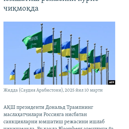
чиқмоқда
Жидда (Саудия Арабистони), 2025 йил 10 марти
АҚШ президенти Дональд Трампнинг
маслаҳатчилари Россияга нисбатан
санкцияларни юмшатиш режасини ишлаб