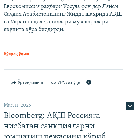
Еврокомиссия раҳбари Урсула фон дер Ляйен
Саудия Арабистонининг Жидда шаҳрида АҚШ
ва Украина делегациялари музокаралари
якунига кўра билдирди.
Кўпроқ ўқиш
Ўртоқлашинг
VPNсиз ўқиш
Mart 11, 2025
Bloomberg: АҚШ Россияга
нисбатан санкцияларни
юмшатиш режасини кўриб