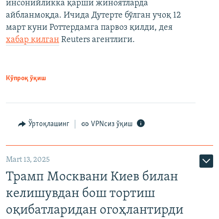
инсонийликка қарши жиноятларда
айбланмоқда. Ичида Дутерте бўлган учоқ 12
март куни Роттердамга парвоз қилди, дея
хабар қилган
Reuters агентлиги.
Кўпроқ ўқиш
Ўртоқлашинг
VPNсиз ўқиш
Mart 13, 2025
Трамп Москвани Киев билан
келишувдан бош тортиш
оқибатларидан огоҳлантирди