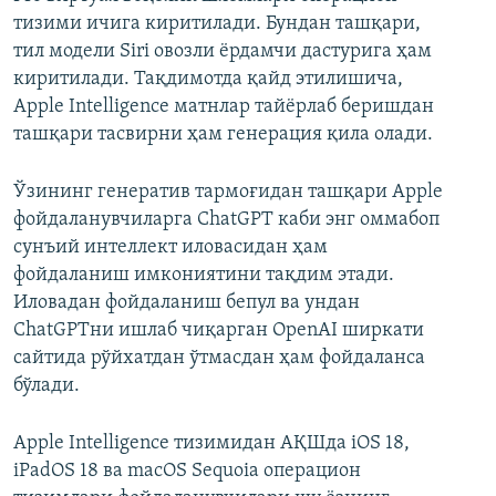
тизими ичига киритилади. Бундан ташқари,
тил модели Siri овозли ёрдамчи дастурига ҳам
киритилади. Тақдимотда қайд этилишича,
Apple Intelligence матнлар тайёрлаб беришдан
ташқари тасвирни ҳам генерация қила олади.
Ўзининг генератив тармоғидан ташқари Apple
фойдаланувчиларга ChatGPT каби энг оммабоп
сунъий интеллект иловасидан ҳам
фойдаланиш имкониятини тақдим этади.
Иловадан фойдаланиш бепул ва ундан
ChatGPTни ишлаб чиқарган OpenAI ширкати
сайтида рўйхатдан ўтмасдан ҳам фойдаланса
бўлади.
Apple Intelligence тизимидан АҚШда iOS 18,
iPadOS 18 ва macOS Sequoia операцион