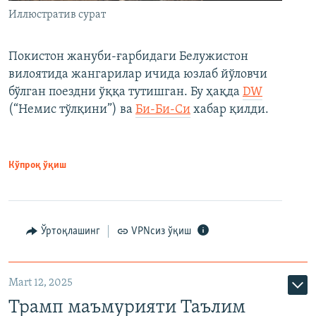
Иллюстратив сурат
Покистон жануби-ғарбидаги Белужистон
вилоятида жангарилар ичида юзлаб йўловчи
бўлган поездни ўққа тутишган. Бу ҳақда
DW
(“Немис тўлқини”) ва
Би-Би-Си
хабар қилди.
Кўпроқ ўқиш
Ўртоқлашинг
VPNсиз ўқиш
Mart 12, 2025
Трамп маъмурияти Таълим