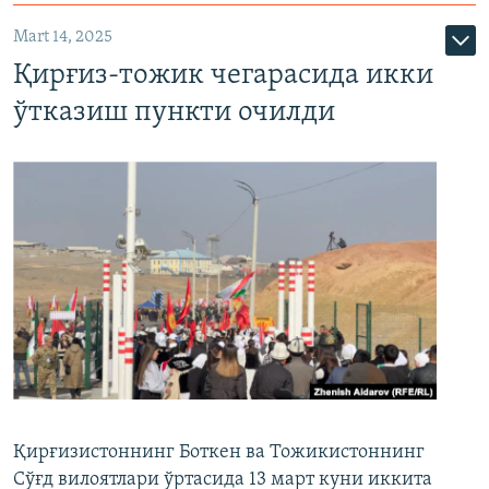
Mart 14, 2025
Қирғиз-тожик чегарасида икки
ўтказиш пункти очилди
Қирғизистоннинг Боткен ва Тожикистоннинг
Сўғд вилоятлари ўртасида 13 март куни иккита