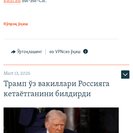
қилган
Би-Би-Си.
Кўпроқ ўқиш
Ўртоқлашинг
VPNсиз ўқиш
Mart 13, 2025
Трамп ўз вакиллари Россияга
кетаётганини билдирди