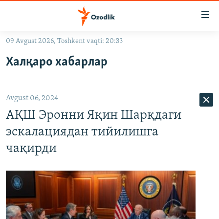
Линклар
Бош
мавзуларга
09 Avgust 2026, Toshkent vaqti: 20:33
ўтинг
OZODLIK SURISHTIRUVLARI
Асосий
Халқаро хабарлар
OZODVIDEO
навигацияга
ўтинг
OZODARXIV
Қидиришга
Avgust 06, 2024
ўтинг
На русском
АҚШ Эронни Яқин Шарқдаги
эскалациядан тийилишга
ИЖТИМОИЙ ТАРМОҚЛАР
чақирди
Озодлик бошқа тилларда