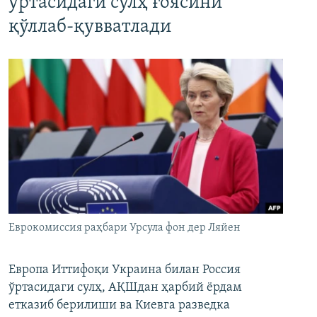
ўртасидаги сулҳ ғоясини
қўллаб-қувватлади
Еврокомиссия раҳбари Урсула фон дер Ляйен
Европа Иттифоқи Украина билан Россия
ўртасидаги сулҳ, АҚШдан ҳарбий ёрдам
етказиб берилиши ва Киевга разведка