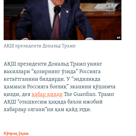
АҚШ президенти Дональд Трамп
АҚШ президенти Дональд Трамп унинг
вакиллари “ҳозирнинг ўзида” Россияга
кетаётганини билдирди. У “эндиликда
ҳаммаси Россияга боғлиқ” эканини қўшимча
қилди, дея
хабар қилди
The Guardian. Трамп
АҚШ “оташкесим ҳақида баъзи ижобий
хабарлар олгани”ни ҳам қайд этди.
Кўпроқ ўқиш