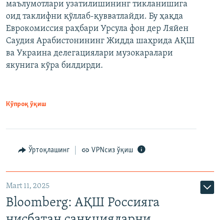
маълумотлари узатилишининг тикланишига
оид таклифни қўллаб-қувватлайди. Бу ҳақда
Еврокомиссия раҳбари Урсула фон дер Ляйен
Саудия Арабистонининг Жидда шаҳрида АҚШ
ва Украина делегациялари музокаралари
якунига кўра билдирди.
Кўпроқ ўқиш
Ўртоқлашинг
VPNсиз ўқиш
Mart 11, 2025
Bloomberg: АҚШ Россияга
нисбатан санкцияларни