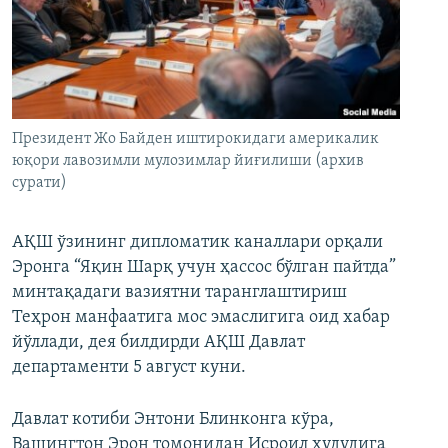
Президент Жо Байден иштирокидаги америкалик
юқори лавозимли мулозимлар йиғилиши (архив
сурати)
АҚШ ўзининг дипломатик каналлари орқали
Эронга “Яқин Шарқ учун ҳассос бўлган пайтда”
минтақадаги вазиятни таранглаштириш
Теҳрон манфаатига мос эмаслигига оид хабар
йўллади, дея билдирди АҚШ Давлат
департаменти 5 август куни.
Давлат котиби Энтони Блинконга кўра,
Вашингтон Эрон томонидан Исроил ҳудудига