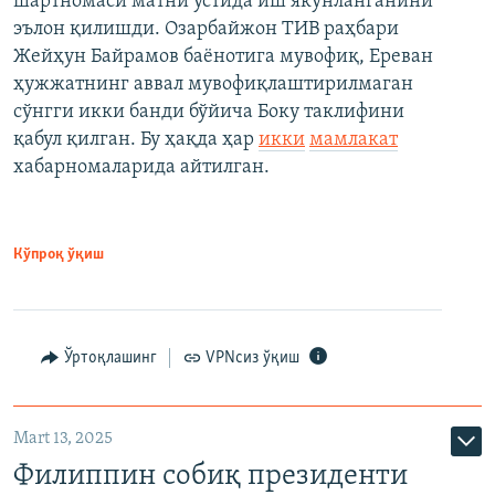
шартномаси матни устида иш якунланганини
эълон қилишди. Озарбайжон ТИВ раҳбари
Жейҳун Байрамов баёнотига мувофиқ, Ереван
ҳужжатнинг аввал мувофиқлаштирилмаган
сўнгги икки банди бўйича Боку таклифини
қабул қилган. Бу ҳақда ҳар
икки
мамлакат
хабарномаларида айтилган.
Кўпроқ ўқиш
Ўртоқлашинг
VPNсиз ўқиш
Mart 13, 2025
Филиппин собиқ президенти