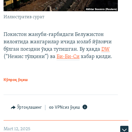
Иллюстратив сурат
Покистон жануби-ғарбидаги Белужистон
вилоятида жангарилар ичида юзлаб йўловчи
бўлган поездни ўққа тутишган. Бу ҳақда
DW
(“Немис тўлқини”) ва
Би-Би-Си
хабар қилди.
Кўпроқ ўқиш
Ўртоқлашинг
VPNсиз ўқиш
Mart 12, 2025