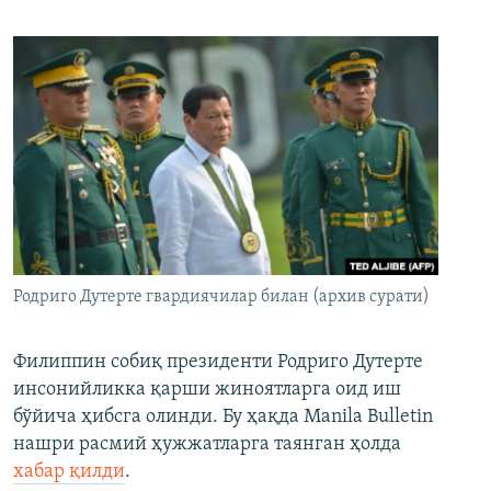
Родриго Дутерте гвардиячилар билан (архив сурати)
Филиппин собиқ президенти Родриго Дутерте
инсонийликка қарши жиноятларга оид иш
бўйича ҳибсга олинди. Бу ҳақда Manila Bulletin
нашри расмий ҳужжатларга таянган ҳолда
хабар қилди
.