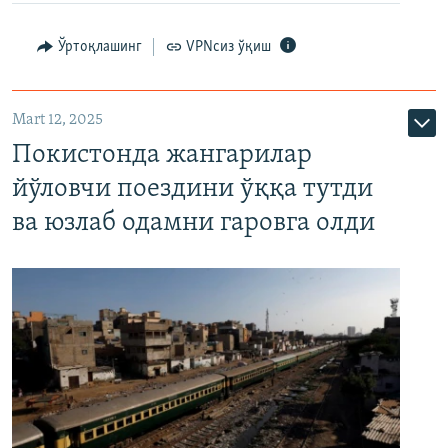
Ўртоқлашинг
VPNсиз ўқиш
Mart 12, 2025
Покистонда жангарилар
йўловчи поездини ўққа тутди
ва юзлаб одамни гаровга олди