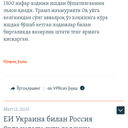
1300 нафар ходими ишдан бўшатилганини
эълон қилди. Трамп маъмурияти Оқ уйга
келганидан сўнг аввалроқ ўз хоҳишига кўра
ишдан бўшаб кетган ходимлар билан
биргаликда вазирлик штати тенг ярмига
қисқарган.
Кўпроқ ўқиш
Ўртоқлашинг
VPNсиз ўқиш
Mart 12, 2025
ЕИ Украина билан Россия