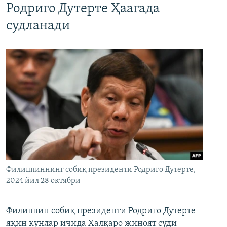
Родриго Дутерте Ҳаагада
судланади
Филиппиннинг собиқ президенти Родриго Дутерте,
2024 йил 28 октябри
Филиппин собиқ президенти Родриго Дутерте
яқин кунлар ичида Халқаро жиноят суди