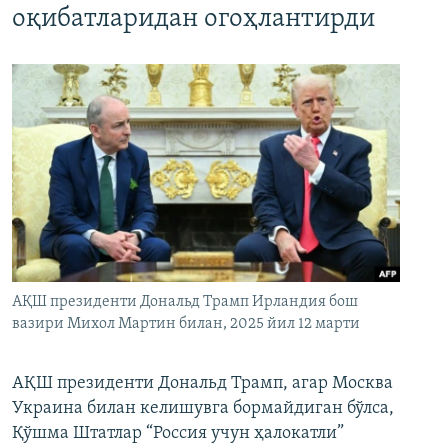
оқибатларидан огоҳлантирди
АҚШ президенти Дональд Трамп Ирландия бош
вазири Михол Мартин билан, 2025 йил 12 марти
АҚШ президенти Дональд Трамп, агар Москва
Украина билан келишувга бормайдиган бўлса,
Қўшма Штатлар “Россия учун ҳалокатли”