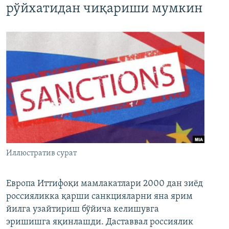
рўйхатидан чиқариши мумкин
Иллюстратив сурат
Европа Иттифоқи мамлакатлари 2000 дан зиёд
россияликка қарши санкцияларни яна ярим
йилга узайтириш бўйича келишувга
эришишга яқинлашди. Даставвал россиялик