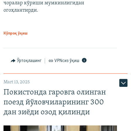
чоралар кўриши мумкинлигидан
огоҳлантирди.
Кўпроқ ўқиш
Ўртоқлашинг
VPNсиз ўқиш
Mart 13, 2025
Покистонда гаровга олинган
поезд йўловчиларининг 300
дан зиёди озод қилинди