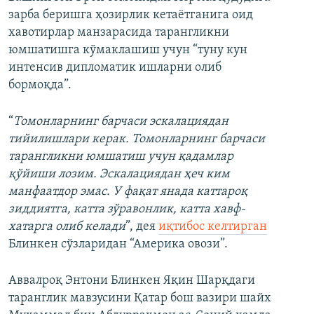
зарба беришга ҳозирлик кетаётганига оид
хавотирлар манзарасида тарангликни
юмшатишга кўмаклашиш учун “туну кун
интенсив дипломатик ишларни олиб
бормоқда”.
“
Томонларнинг барчаси эскалациядан
тийилишлари керак. Томонларнинг барчаси
тарангликни юмшатиш учун қадамлар
қўйиши лозим. Эскалациядан ҳеч ким
манфаатдор эмас. У фақат янада каттароқ
зиддиятга, катта зўравонлик, катта хавф-
хатарга олиб келади
”, дея
иқтибос келтирган
Блинкен сўзларидан “Америка овози”.
Аввалроқ Энтони Блинкен Яқин Шарқдаги
таранглик мавзусини Қатар бош вазири шайх