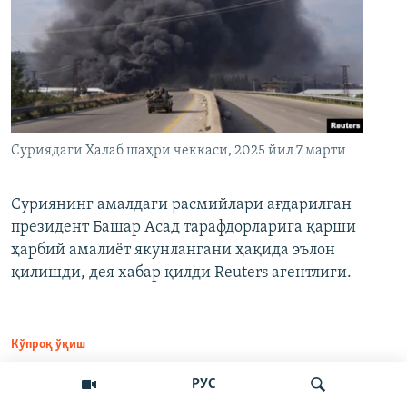
Суриядаги Ҳалаб шаҳри чеккаси, 2025 йил 7 марти
Суриянинг амалдаги расмийлари ағдарилган
президент Башар Асад тарафдорларига қарши
ҳарбий амалиёт якунлангани ҳақида эълон
қилишди, дея хабар қилди Reuters агентлиги.
Кўпроқ ўқиш
РУС