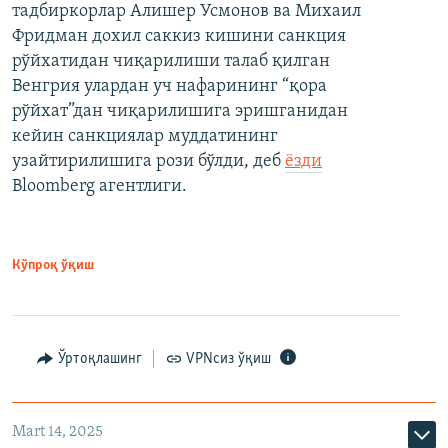
тадбиркорлар Алишер Усмонов ва Михаил
Фридман дохил саккиз кишини санкция
рўйхатидан чиқарилиши талаб қилган
Венгрия улардан уч нафарининг “қора
рўйхат”дан чиқарилишига эришганидан
кейин санкциялар муддатининг
узайтирилишига рози бўлди, деб
ёзди
Bloomberg агентлиги.
Кўпроқ ўқиш
Ўртоқлашинг
VPNсиз ўқиш
Mart 14, 2025