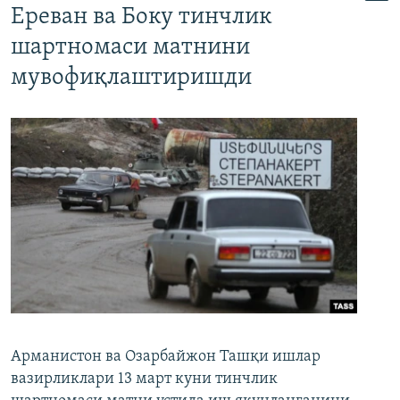
Ереван ва Боку тинчлик
шартномаси матнини
мувофиқлаштиришди
Арманистон ва Озарбайжон Ташқи ишлар
вазирликлари 13 март куни тинчлик