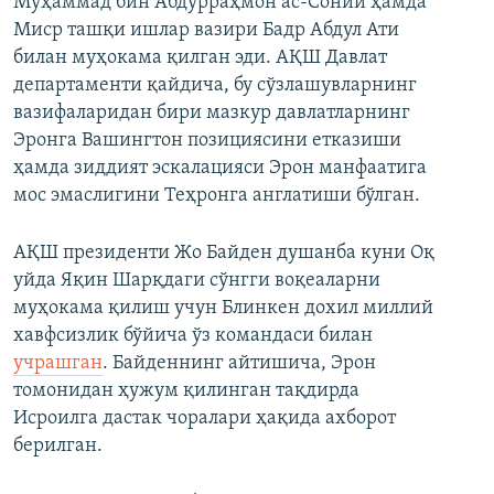
Муҳаммад бин Абдурраҳмон ас-Соний ҳамда
Миср ташқи ишлар вазири Бадр Абдул Ати
билан муҳокама қилган эди. АҚШ Давлат
департаменти қайдича, бу сўзлашувларнинг
вазифаларидан бири мазкур давлатларнинг
Эронга Вашингтон позициясини етказиши
ҳамда зиддият эскалацияси Эрон манфаатига
мос эмаслигини Теҳронга англатиши бўлган.
АҚШ президенти Жо Байден душанба куни Оқ
уйда Яқин Шарқдаги сўнгги воқеаларни
муҳокама қилиш учун Блинкен дохил миллий
хавфсизлик бўйича ўз командаси билан
учрашган
. Байденнинг айтишича, Эрон
томонидан ҳужум қилинган тақдирда
Исроилга дастак чоралари ҳақида ахборот
берилган.