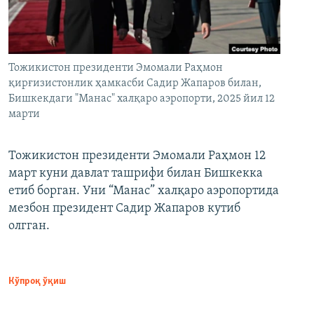
Тожикистон президенти Эмомали Раҳмон
қирғизистонлик ҳамкасби Садир Жапаров билан,
Бишкекдаги "Манас" халқаро аэропорти, 2025 йил 12
марти
Тожикистон президенти Эмомали Раҳмон 12
март куни давлат ташрифи билан Бишкекка
етиб борган. Уни “Манас” халқаро аэропортида
мезбон президент Садир Жапаров кутиб
олгган.
Кўпроқ ўқиш