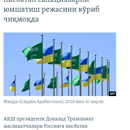
юмшатиш режасини кўриб
чиқмоқда
Жидда (Саудия Арабистони), 2025 йил 10 марти
АҚШ президенти Дональд Трампнинг
маслаҳатчилари Россияга нисбатан