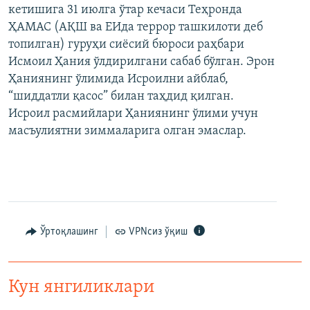
кетишига 31 июлга ўтар кечаси Теҳронда
ҲАМАС (АҚШ ва ЕИда террор ташкилоти деб
топилган) гуруҳи сиёсий бюроси раҳбари
Исмоил Ҳания ўлдирилгани сабаб бўлган. Эрон
Ҳаниянинг ўлимида Исроилни айблаб,
“шиддатли қасос” билан таҳдид қилган.
Исроил расмийлари Ҳаниянинг ўлими учун
масъулиятни зиммаларига олган эмаслар.
Ўртоқлашинг
VPNсиз ўқиш
Кун янгиликлари