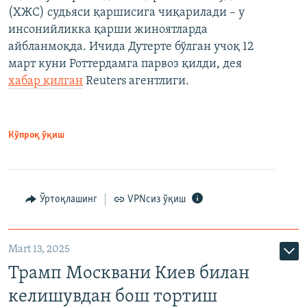
(ХЖС) судьяси қаршисига чиқарилади – у
инсонийликка қарши жиноятларда
айбланмоқда. Ичида Дутерте бўлган учоқ 12
март куни Роттердамга парвоз қилди, дея
хабар қилган
Reuters агентлиги.
Кўпроқ ўқиш
Ўртоқлашинг
VPNсиз ўқиш
Mart 13, 2025
Трамп Москвани Киев билан
келишувдан бош тортиш