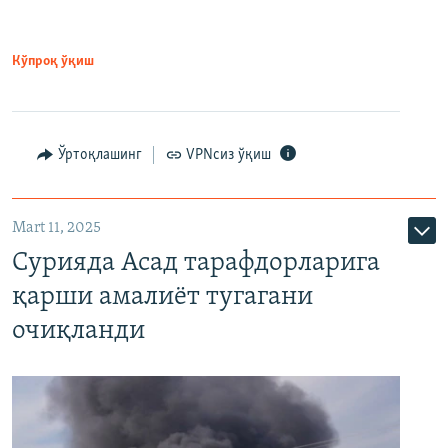
Кўпроқ ўқиш
Ўртоқлашинг
VPNсиз ўқиш
Mart 11, 2025
Сурияда Асад тарафдорларига
қарши амалиёт тугагани
очиқланди