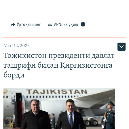
Ўртоқлашинг
VPNсиз ўқиш
Mart 12, 2025
Тожикистон президенти давлат
ташрифи билан Қирғизистонга
борди