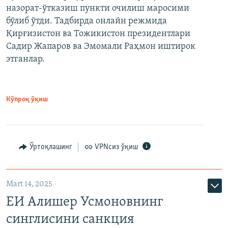
назорат-ўтказиш пункти очилиш маросими
бўлиб ўтди. Тадбирда онлайн режмида
Қирғизистон ва Тожикистон президентлари
Садир Жапаров ва Эмомали Раҳмон иштирок
этганлар.
Кўпроқ ўқиш
Ўртоқлашинг
VPNсиз ўқиш
Mart 14, 2025
ЕИ Алишер Усмоновнинг
синглисини санкция