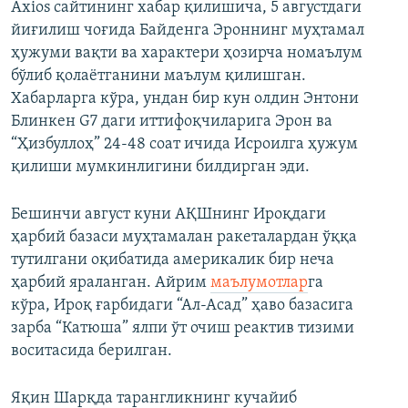
Axios сайтининг хабар қилишича, 5 августдаги
йиғилиш чоғида Байденга Эроннинг муҳтамал
ҳужуми вақти ва характери ҳозирча номаълум
бўлиб қолаётганини маълум қилишган.
Хабарларга кўра, ундан бир кун олдин Энтони
Блинкен G7 даги иттифоқчиларига Эрон ва
“Ҳизбуллоҳ” 24-48 соат ичида Исроилга ҳужум
қилиши мумкинлигини билдирган эди.
Бешинчи август куни АҚШнинг Ироқдаги
ҳарбий базаси муҳтамалан ракеталардан ўққа
тутилгани оқибатида америкалик бир неча
ҳарбий яраланган. Айрим
маълумотлар
га
кўра, Ироқ ғарбидаги “Ал-Асад” ҳаво базасига
зарба “Катюша” ялпи ўт очиш реактив тизими
воситасида берилган.
Яқин Шарқда тарангликнинг кучайиб