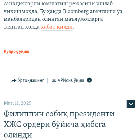
санкцияларни юмшатиш режасини ишлаб
чиқишмоқда. Бу ҳақда Bloomberg агентлиги ўз
манбаларидан олинган маълумотларга
таянган ҳолда
хабар қилди
.
Кўпроқ ўқиш
Ўртоқлашинг
VPNсиз ўқиш
Mart 11, 2025
Филиппин собиқ президенти
ХЖС ордери бўйича ҳибсга
олинди