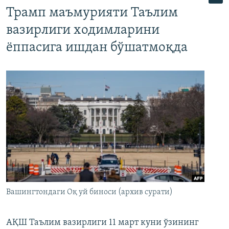
Трамп маъмурияти Таълим
вазирлиги ходимларини
ёппасига ишдан бўшатмоқда
Вашингтондаги Оқ уй биноси (архив сурати)
АҚШ Таълим вазирлиги 11 март куни ўзининг