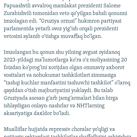
Papuashvili avvalroq mamlakat prezidenti Salome
Zurabishvili tomonidan veto qo‘yilgan bahsli qonunni
imzolagan edi. “Gruziya orzusi” hukmron partiyasi
parlamentda yetarli ovoz yig‘ish orqali prezidenti
vetosini aylanib o‘tishga muvaffaq bo‘lgan.
Imzolangan bu qonun shu yilning avgust oyidanoq
2023-yildagi ma’lumotlarga ko‘ra o‘z moliyasining 20
foizdan ko‘prog‘ini xorijdan olgan ommaviy axborot
vositalari va nohukumat tashkilotlari zimmasiga
“tashqi kuchlar manfaatini tashuvchi tashkilot” o‘laroq
qayddan o‘tish majburiyatini yuklaydi. Bu talab
Gruziyada asosan g‘arb jamg‘armalari bilan birga
ishlaydigan onlayn-nashrlar va NHTlarning
aksariyatiga daxldor bo‘ladi.
Mualliflar hujjatda repressiv choralar yo‘qligi va