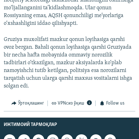
notijoriy sektordagi tashkilotlar shaffofligini oshirishga
mo‘ljallanganini ta’kidlashmoqda. Ular qonun
Rossiyaning emas, AQSH qonunchiligi me’yorlariga
o‘xshashligini iddao qilishyapti.
Gruziya muxolifati mazkur qonun loyihasiga qarshi
ovoz bergan. Bahsli qonun loyihasiga qarshi Gruziyada
bir necha hafta mobaynida ommaviy norozilik
tadbirlari o‘tkazilgan, mazkur aksiyalarda ko‘plab
namoyishchi tutib ketilgan, politsiya esa norozilarni
tarqatish uchun ularga qarshi maxsus vositalarni ishga
solgan edi.
Ўртоқлашинг
VPNсиз ўқиш
Follow us
ИЖТИМОИЙ ТАРМОҚЛАР