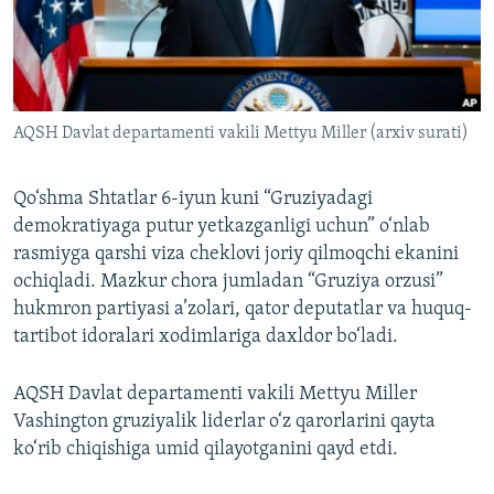
AQSH Davlat departamenti vakili Mettyu Miller (arxiv surati)
Qo‘shma Shtatlar 6-iyun kuni “Gruziyadagi
demokratiyaga putur yetkazganligi uchun” o‘nlab
rasmiyga qarshi viza cheklovi joriy qilmoqchi ekanini
ochiqladi. Mazkur chora jumladan “Gruziya orzusi”
hukmron partiyasi a’zolari, qator deputatlar va huquq-
tartibot idoralari xodimlariga daxldor bo‘ladi.
AQSH Davlat departamenti vakili Mettyu Miller
Vashington gruziyalik liderlar o‘z qarorlarini qayta
ko‘rib chiqishiga umid qilayotganini qayd etdi.