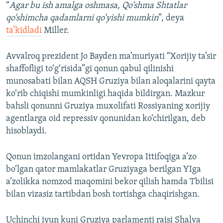
“
Agar bu ish amalga oshmasa, Qo‘shma Shtatlar
qo‘shimcha qadamlarni qo‘yishi mumkin
”, deya
ta’kidladi
Miller.
Avvalroq prezident Jo Bayden ma’muriyati “Xorijiy ta’sir
shaffofligi to‘g‘risida”gi qonun qabul qilinishi
munosabati bilan AQSH Gruziya bilan aloqalarini qayta
ko‘rib chiqishi mumkinligi haqida bildirgan. Mazkur
bahsli qonunni Gruziya muxolifati Rossiyaning xorijiy
agentlarga oid repressiv qonunidan ko‘chirilgan, deb
hisoblaydi.
Qonun imzolangani ortidan Yevropa Ittifoqiga a’zo
bo‘lgan qator mamlakatlar Gruziyaga berilgan YIga
a’zolikka nomzod maqomini bekor qilish hamda Tbilisi
bilan vizasiz tartibdan bosh tortishga chaqirishgan.
Uchinchi iyun kuni Gruziya parlamenti raisi Shalva