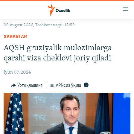
Линклар
Бош
мавзуларга
09 Avgust 2026, Toshkent vaqti: 12:59
ўтинг
OZODLIK SURISHTIRUVLARI
Асосий
XABARLAR
OZODVIDEO
навигацияга
AQSH gruziyalik mulozimlarga
ўтинг
OZODARXIV
qarshi viza cheklovi joriy qiladi
Қидиришга
ўтинг
На русском
Iyun 07, 2024
ИЖТИМОИЙ ТАРМОҚЛАР
Ўртоқлашинг
VPNсиз ўқиш
Озодлик бошқа тилларда