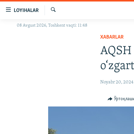
Линклар
LOYIHALAR
Бош
мавзуларга
Излаш
08 Avgust 2026, Toshkent vaqti: 11:48
OZODLIK SURISHTIRUVLARI
ўтинг
Асосий
XABARLAR
OZODVIDEO
навигацияга
AQSH o
OZODARXIV
ўтинг
Қидиришга
o‘zgar
ўтинг
Noyabr 20, 2024
Ўртоқлаш