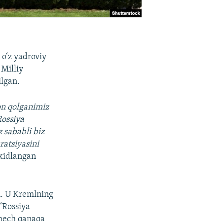
 o‘z yadroviy
Milliy
ilgan.
ron qolganimiz
Rossiya
 sababli biz
ratsiyasini
’kidlangan
n. U Kremlning
 “Rossiya
 hech qanaqa