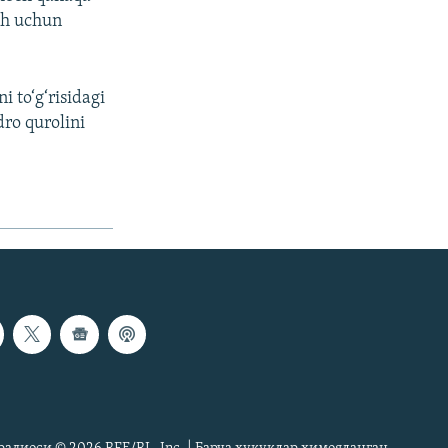
ish uchun
 to‘g‘risidagi
ro qurolini