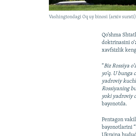
Vashingtondagi Oq uy binosi (arxiv surati)
Qo‘shma Shtatl
doktrinasini o
xavfsizlik ken
“
Biz Rossiya o
yo‘q. U bunga 
yadroviy kuchl
Rossiyaning bu
yoki yadroviy 
bayonotda.
Pentagon vakil
bayonotlarini 
Ukraina hududi