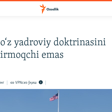
‘z yadroviy doktrinasini
tirmoqchi emas
инг
VPNсиз ўқиш