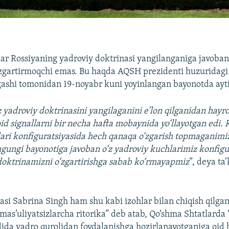
ar Rossiyaning yadroviy doktrinasi yangilanganiga javoban
‘zgartirmoqchi emas. Bu haqda AQSH prezidenti huzuridagi 
gashi tomonidan 19-noyabr kuni yoyinlangan bayonotda ayt
‘z yadroviy doktrinasini yangilaganini e’lon qilganidan hay
oid signallarni bir necha hafta mobaynida yo‘llayotgan edi. 
ari konfiguratsiyasida hech qanaqa o‘zgarish topmaganimiz
gungi bayonotiga javoban o‘z yadroviy kuchlarimiz konfigu
doktrinamizni o‘zgartirishga sabab ko‘rmayapmiz
”, deya ta
asi Sabrina Singh ham shu kabi izohlar bilan chiqish qilga
“mas’uliyatsizlarcha ritorika” deb atab, Qo‘shma Shtatlarda
da yadro qurolidan foydalanishga hozirlanayotganiga oid