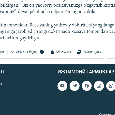
i bildirgan. “Biz o‘z yadroviy pozitsiyamizga o‘zgartish kirit
yapmiz”, deya qo‘shimcha qilgan Pentagon vakilasi.
tin tomonidan Rossiyaning yadroviy doktrinasi yangilangani
ganiga javob edi. Yangi doktrinada Rossiya tomonidan yad
artlari kengaytirilgan.
инг
VPNсиз ўқиш
Follow us
Принт қилиш
ОТ
ИЖТИМОИЙ ТАРМОҚЛАР
ва