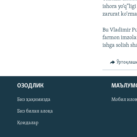
ishora yo‘q”lig
zarurat ko‘rma
Bu Vladimir Pu
farmon imzolan
ishga solish sh
Ўртоқлаш
На русском
ОЗОДЛИК
МАЪЛУМ
ИЖТИМОИЙ ТАРМОҚЛАР
Биз ҳақимизда
Мобил ило
Биз билан алоқа
Қоидалар
Озодлик бошқа тилларда