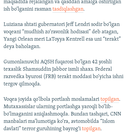
maqsadida rejalangan va qasddan amalga oshirilgan
ish bo‘lganini rasman
tasdiqlashgan
.
Luiziana shtati gubernatori Jeff Lendri sodir bo‘lgan
voqeani “mudhish zo‘ravonlik hodisasi” deb atagan,
Yangi Orlean meri LaToyya Kentrell esa uni “terakt”
deya baholagan.
Gumonlanuvchi AQSH fuqarosi bo‘lgan 42 yoshli
texaslik Shamsuddin Jabbor ismli shaxs. Federal
razvedka byurosi (FRB) terakt moddasi bo‘yicha ishni
tergov qilmoqda.
Voqea joyida qo‘lbola portlash moslamalari
topilgan
.
Mutaxassislar ularning portlashga yaroqli bo‘lib-
bo‘lmaganini aniqlashmoqda. Bundan tashqari, CNN
manbalari ma’lumotiga ko‘ra, avtomobilda “Islom
davlati” terror guruhining bayrog‘i
topilgan
.