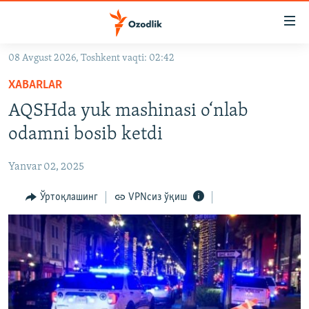
Линклар
Бош
мавзуларга
08 Avgust 2026, Toshkent vaqti: 02:42
ўтинг
OZODLIK SURISHTIRUVLARI
Асосий
XABARLAR
OZODVIDEO
навигацияга
AQSHda yuk mashinasi o‘nlab
ўтинг
OZODARXIV
odamni bosib ketdi
Қидиришга
ўтинг
На русском
Yanvar 02, 2025
ИЖТИМОИЙ ТАРМОҚЛАР
Ўртоқлашинг
VPNсиз ўқиш
Озодлик бошқа тилларда