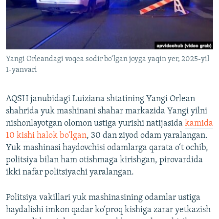
Yangi Orleandagi voqea sodir bo‘lgan joyga yaqin yer, 2025-yil
1-yanvari
AQSH janubidagi Luiziana shtatining Yangi Orlean
shahrida yuk mashinani shahar markazida Yangi yilni
nishonlayotgan olomon ustiga yurishi natijasida
kamida
10 kishi halok bo‘lgan
, 30 dan ziyod odam yaralangan.
Yuk mashinasi haydovchisi odamlarga qarata o‘t ochib,
politsiya bilan ham otishmaga kirishgan, pirovardida
ikki nafar politsiyachi yaralangan.
Politsiya vakillari yuk mashinasining odamlar ustiga
haydalishi imkon qadar ko‘proq kishiga zarar yetkazish