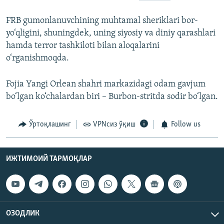
FRB gumonlanuvchining muhtamal sheriklari bor-
yo‘qligini, shuningdek, uning siyosiy va diniy qarashlari
hamda terror tashkiloti bilan aloqalarini
o‘rganishmoqda.
Fojia Yangi Orlean shahri markazidagi odam gavjum
bo‘lgan ko‘chalardan biri – Burbon-stritda sodir bo‘lgan.
Ўртоқлашинг
VPNсиз ўқиш
Follow us
ИЖТИМОИЙ ТАРМОҚЛАР
ОЗОДЛИК