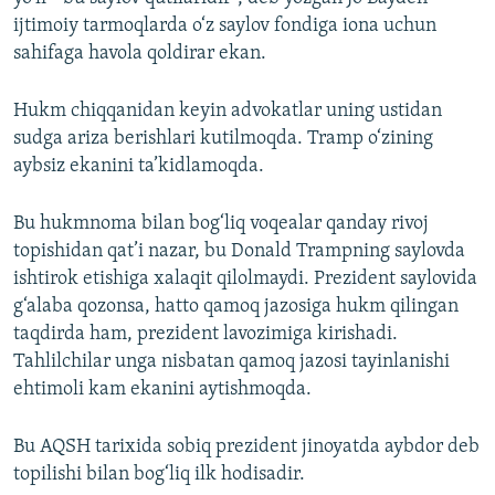
ijtimoiy tarmoqlarda o‘z saylov fondiga iona uchun
sahifaga havola qoldirar ekan.
Hukm chiqqanidan keyin advokatlar uning ustidan
sudga ariza berishlari kutilmoqda. Tramp o‘zining
aybsiz ekanini ta’kidlamoqda.
Bu hukmnoma bilan bog‘liq voqealar qanday rivoj
topishidan qat’i nazar, bu Donald Trampning saylovda
ishtirok etishiga xalaqit qilolmaydi. Prezident saylovida
g‘alaba qozonsa, hatto qamoq jazosiga hukm qilingan
taqdirda ham, prezident lavozimiga kirishadi.
Tahlilchilar unga nisbatan qamoq jazosi tayinlanishi
ehtimoli kam ekanini aytishmoqda.
Bu AQSH tarixida sobiq prezident jinoyatda aybdor deb
topilishi bilan bog‘liq ilk hodisadir.