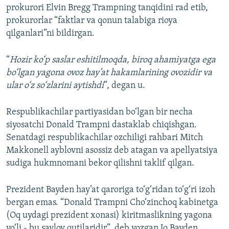
prokurori Elvin Bregg Trampning tanqidini rad etib,
prokurorlar “faktlar va qonun talabiga rioya
qilganlari”ni bildirgan.
“
Hozir ko‘p saslar eshitilmoqda, biroq ahamiyatga ega
bo‘lgan yagona ovoz hay’at hakamlarining ovozidir va
ular o‘z so‘zlarini aytishdi
”, degan u.
Respublikachilar partiyasidan bo‘lgan bir necha
siyosatchi Donald Trampni dastaklab chiqishgan.
Senatdagi respublikachilar ozchiligi rahbari Mitch
Makkonell ayblovni asossiz deb atagan va apellyatsiya
sudiga hukmnomani bekor qilishni taklif qilgan.
Prezident Bayden hay’at qaroriga to‘g‘ridan to‘g‘ri izoh
bergan emas. “Donald Trampni Cho‘zinchoq kabinetga
(Oq uydagi prezident xonasi) kiritmaslikning yagona
yo‘li - bu saylov qutilaridir”, deb yozgan Jo Bayden