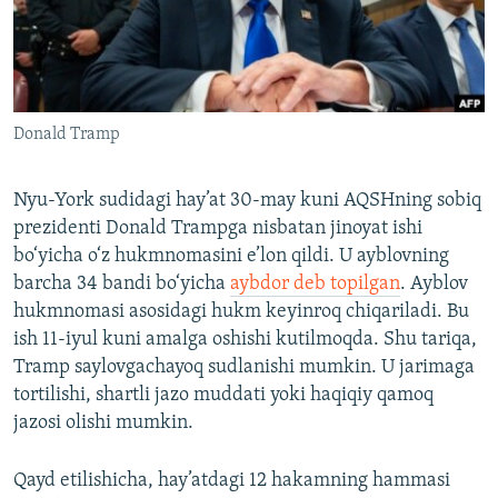
Donald Tramp
Nyu-York sudidagi hay’at 30-may kuni AQSHning sobiq
prezidenti Donald Trampga nisbatan jinoyat ishi
bo‘yicha o‘z hukmnomasini e’lon qildi. U ayblovning
barcha 34 bandi bo‘yicha
aybdor deb topilgan
. Ayblov
hukmnomasi asosidagi hukm keyinroq chiqariladi. Bu
ish 11-iyul kuni amalga oshishi kutilmoqda. Shu tariqa,
Tramp saylovgachayoq sudlanishi mumkin. U jarimaga
tortilishi, shartli jazo muddati yoki haqiqiy qamoq
jazosi olishi mumkin.
Qayd etilishicha, hay’atdagi 12 hakamning hammasi