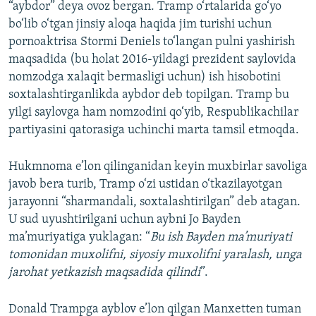
“aybdor” deya ovoz bergan. Tramp o‘rtalarida go‘yo
bo‘lib o‘tgan jinsiy aloqa haqida jim turishi uchun
pornoaktrisa Stormi Deniels to‘langan pulni yashirish
maqsadida (bu holat 2016-yildagi prezident saylovida
nomzodga xalaqit bermasligi uchun) ish hisobotini
soxtalashtirganlikda aybdor deb topilgan. Tramp bu
yilgi saylovga ham nomzodini qo‘yib, Respublikachilar
partiyasini qatorasiga uchinchi marta tamsil etmoqda.
Hukmnoma e’lon qilinganidan keyin muxbirlar savoliga
javob bera turib, Tramp o‘zi ustidan o‘tkazilayotgan
jarayonni “sharmandali, soxtalashtirilgan” deb atagan.
U sud uyushtirilgani uchun aybni Jo Bayden
ma’muriyatiga yuklagan: “
Bu ish Bayden ma’muriyati
tomonidan muxolifni, siyosiy muxolifni yaralash, unga
jarohat yetkazish maqsadida qilindi
”.
Donald Trampga ayblov e’lon qilgan Manxetten tuman