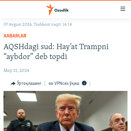
Линклар
Бош
мавзуларга
07 Avgust 2026, Toshkent vaqti: 16:14
ўтинг
OZODLIK SURISHTIRUVLARI
Асосий
XABARLAR
OZODVIDEO
навигацияга
AQSHdagi sud: Hay’at Trampni
ўтинг
OZODARXIV
“aybdor” deb topdi
Қидиришга
ўтинг
На русском
May 31, 2024
ИЖТИМОИЙ ТАРМОҚЛАР
Ўртоқлашинг
VPNсиз ўқиш
Озодлик бошқа тилларда