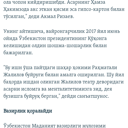
ола чопон кийдиришибди. Асарнинг Ҳамза
Ҳакимзода акс эткан қисми эса гипсо-картон билан
тўсилган," деди Акмал Ризаев.
Унинг айтишича, вайронгарчилик 2017 йил июнь
ойида Ўзбекистон президентининг Қўқонга
келишидан олдин шошма-шошарлик билан
бажарилган.
"Бу ишн ўша пайтдаги шаҳар ҳокими Раҳматали
Жалилов буйруғи билан амалга оширилган. Шу йил
баҳорда ишдан олинган Жалилов театр деворидаги
асарни исломга ва менталитетимизга зид, дея
бузишга буйруқ берган," дейди санъатшунос.
Вазирлик қоралайди
Ўзбекистон Маданият вазирлиги мулозими