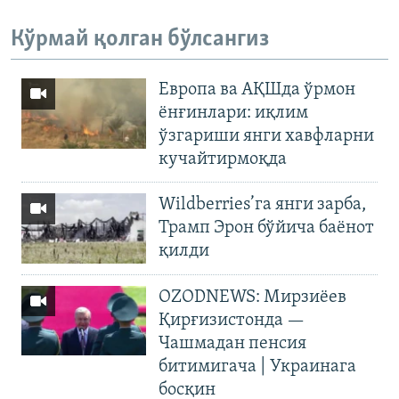
Кўрмай қолган бўлсангиз
Европа ва АҚШда ўрмон
ёнғинлари: иқлим
ўзгариши янги хавфларни
кучайтирмоқда
Wildberries’га янги зарба,
Трамп Эрон бўйича баёнот
қилди
OZODNEWS: Мирзиёев
Қирғизистонда —
Чашмадан пенсия
битимигача | Украинага
босқин