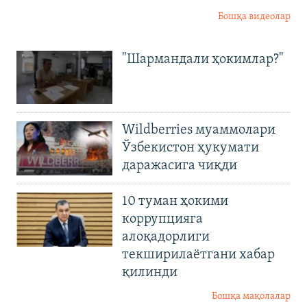
Бошқа видеолар
"Шармандали ҳокимлар?"
Wildberries муаммолари
Ўзбекистон ҳукумати
даражасига чиқди
10 туман ҳокими
коррупцияга
алоқадорлиги
текширилаётгани хабар
қилинди
Бошқа мақолалар