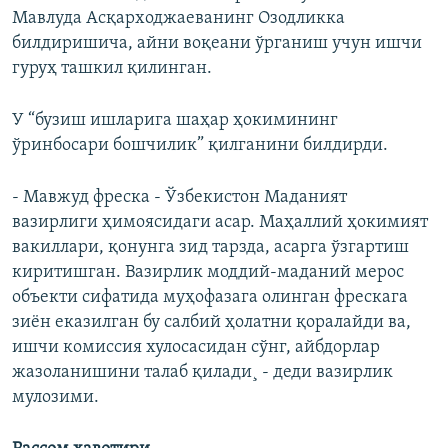
Мавлуда Асқарходжаеванинг Озодликка
билдиришича, айни воқеани ўрганиш учун ишчи
гуруҳ ташкил қилинган.
У “бузиш ишларига шаҳар ҳокимининг
ўринбосари бошчилик” қилганини билдирди.
- Мавжуд фреска - Ўзбекистон Маданият
вазирлиги ҳимоясидаги асар. Маҳаллий ҳокимият
вакиллари, қонунга зид тарзда, асарга ўзгартиш
киритишган. Вазирлик моддий-маданий мерос
объекти сифатида муҳофазага олинган фрескага
зиëн еказилган бу салбий ҳолатни қоралайди ва,
ишчи комиссия хулосасидан сўнг, айбдорлар
жазоланишини талаб қилади¸ - деди вазирлик
мулозими.