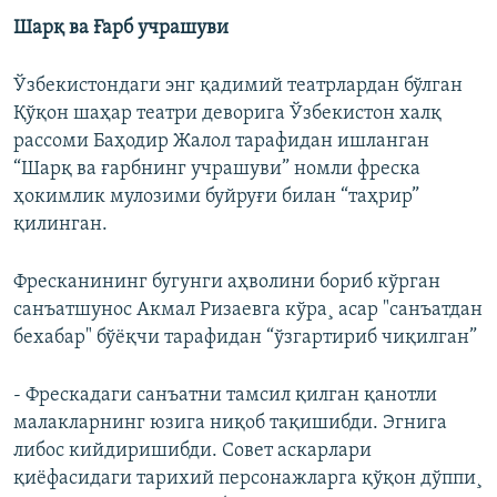
Шарқ ва Ғарб учрашуви
Ўзбекистондаги энг қадимий театрлардан бўлган
Қўқон шаҳар театри деворига Ўзбекистон халқ
рассоми Баҳодир Жалол тарафидан ишланган
“Шарқ ва ғарбнинг учрашуви” номли фреска
ҳокимлик мулозими буйруғи билан “таҳрир”
қилинган.
Фресканининг бугунги аҳволини бориб кўрган
санъатшунос Акмал Ризаевга кўра¸ асар "санъатдан
бехабар" бўëқчи тарафидан “ўзгартириб чиқилган”
- Фрескадаги санъатни тамсил қилган қанотли
малакларнинг юзига ниқоб тақишибди. Эгнига
либос кийдиришибди. Совет аскарлари
қиëфасидаги тарихий персонажларга қўқон дўппи¸