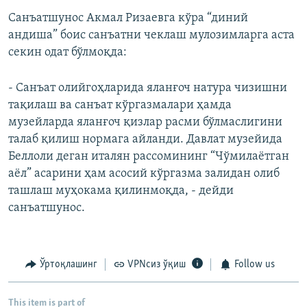
Санъатшунос Акмал Ризаевга кўра “диний
андиша” боис санъатни чеклаш мулозимларга аста
секин одат бўлмоқда:
- Санъат олийгоҳларида яланғоч натура чизишни
тақилаш ва санъат кўргазмалари ҳамда
музейларда яланғоч қизлар расми бўлмаслигини
талаб қилиш нормага айланди. Давлат музейида
Беллоли деган италян рассомининг “Чўмилаëтган
аëл” асарини ҳам асосий кўргазма залидан олиб
ташлаш муҳокама қилинмоқда, - дейди
санъатшунос.
Ўртоқлашинг
VPNсиз ўқиш
Follow us
This item is part of