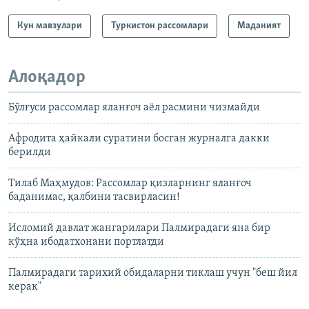
Кун мавзулари
Туркистон рассомлари
Маданият
Алоқадор
Бўлғуси рассомлар яланғоч аëл расмини чизмайди
Афродита ҳайкали суратини босган журналга дакки
берилди
Тилаб Маҳмудов: Рассомлар қизларнинг яланғоч
баданимас, қалбини тасвирласин!
Исломий давлат жангарилари Палмирадаги яна бир
кўҳна ибодатхонани портлатди
Палмирадаги тарихий обидаларни тиклаш учун "беш йил
керак"