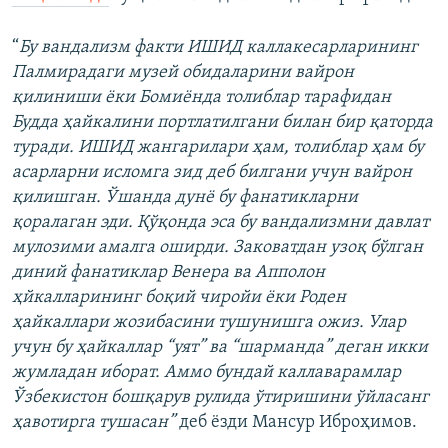
“
Бу вандализм факти ИШИД каллакесарларининг
Палмирадаги музей обидаларини вайрон
қилиниши ëки Бомиëнда толиблар тарафидан
Будда ҳайкалини портлатилгани билан бир қаторда
туради. ИШИД жангарилари ҳам, толиблар ҳам бу
асарларни исломга зид деб билгани учун вайрон
қилишган. Ўшанда дунë бу фанатикларни
қоралаган эди. Қўқонда эса бу вандализмни давлат
мулозими амалга оширди. Заковатдан узоқ бўлган
диний фанатиклар Венера ва Апполон
ҳйкалларининг боқий чиройи ëки Роден
ҳайкаллари жозибасини тушунишга ожиз. Улар
учун бу ҳайкаллар “уят” ва “шарманда” деган икки
жумладан иборат. Аммо бундай каллаварамлар
Ўзбекистон бошқарув рулида ўтиришини ўйласанг
ҳавотирга тушасан”
деб ëзди Мансур Иброҳимов.