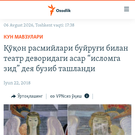
Линклар
Бош
мавзуларга
06 Avgust 2026, Toshkent vaqti: 17:38
ўтинг
OZODLIK SURISHTIRUVLARI
Асосий
КУН МАВЗУЛАРИ
OZODVIDEO
навигацияга
Қўқон расмийлари буйруғи билан
ўтинг
OZODARXIV
театр деворидаги асар “исломга
Қидиришга
ўтинг
зид” дея бузиб ташланди
На русском
Iyun 22, 2018
ИЖТИМОИЙ ТАРМОҚЛАР
Ўртоқлашинг
VPNсиз ўқиш
Озодлик бошқа тилларда