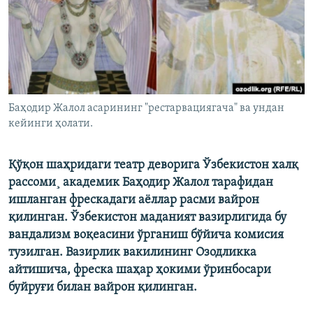
Баҳодир Жалол асарининг "рестарвациягача" ва ундан
кейинги ҳолати.
Қўқон шаҳридаги театр деворига Ўзбекистон халқ
рассоми¸ академик Баҳодир Жалол тарафидан
ишланган фрескадаги аëллар расми вайрон
қилинган. Ўзбекистон маданият вазирлигида бу
вандализм воқеасини ўрганиш бўйича комисия
тузилган. Вазирлик вакилининг Озодликка
айтишича, фреска шаҳар ҳокими ўринбосари
буйруғи билан вайрон қилинган.