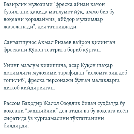
Вазирлик мулозими "фреска айнан қачон
бузилгани ҳақида маълумот йўқ, аммо биз бу
воқеани қоралаймиз¸ айбдор мулзимлар
жазоланади", дея таъкидлади.
Санъатшунос Акмал Ризаев вайрон қилинган
фрескани Қўқон театрига бориб кўрган.
Унинг маълум қилишича, асар Қўқон шаҳар
ҳокимлиги мулозими тарафидан “исломга зид деб
топилиб”, фреска персонажи бўлган малакларга
ҳижоб кийдирилган.
Рассом Баҳодир Жалол Озодлик билан суҳбатда бу
воқеани “ваҳшийлик” дея атади ва бу воқеага исëн
сифатида ўз кўргазмасини тўхтатганини
билдирди.