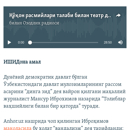
Қўқон расмийлари талаби билан театр деворидаги асар “исломга зид” дея бузилди
билан
Озодлик радиоси
Айни дамда медиа-манба мавжуд эмас
0:00
28:50
ИШИДона амал
Дунëвий демократик давлат бўлган
Ўзбекистондаги давлат мулозимларининг рассом
асарини “динга зид” дея вайрон қилгани маҳаллий
журналист Мансур Иброхимов назарида “Толиблар
ваҳшийлиги билан бир қаторда” туради.
Anhor.uz нашрида чоп қилинган Иброҳимов
мақоласида
бу ҳолат “вандализм” дея тарифланди: