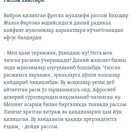
Рассом хавотири
Вайрон қилинган фреска муаллифи рассом Баҳодир
Жалол Фарғона водийсидаги диний радикал
кайфият мулозимлар ҳаракатлари кўчаëтганидан
афсус билдирди:
- Мен ҳали тирикман, ўлмадим-ку! Нега мен
чизган расмни ўчиришади? Диний жаҳолат билан
энди мулозимлар шуғулланиб бошлабди. Чизган
расмимга паранжи¸ эркакларга дўппи чопонлар
кийдириб чиқишибди. Бу жоҳиллар уятли деб
айтаëтган расм ўз тарихимизга оид. Афросиëб
деворий суратларидан илҳомланиб чизилган-ку.
Менинг асарим билан биргаликда таниқли рассом
Липене яратган витраж ва қандилларни ҳам йўқ
қилишган. Бу вандализм ҳақида прерзидентга
ëздим¸ - дейди рассом.