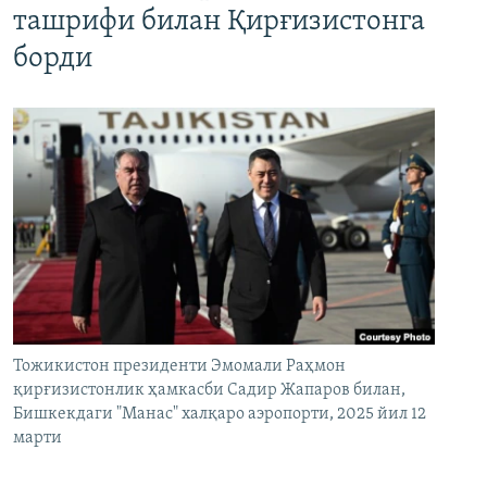
ташрифи билан Қирғизистонга
борди
Тожикистон президенти Эмомали Раҳмон
қирғизистонлик ҳамкасби Садир Жапаров билан,
Бишкекдаги "Манас" халқаро аэропорти, 2025 йил 12
марти