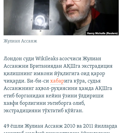
Жулиан Ассанж
Лондон суди Wikileaks асосчиси Жулиан
Ассанжни Британиядан АҚШга экстрадиция
қилишнинг имкони йўқлигига оид қарор
чиқарди. Би-би-си
хабар
ига кўра, судья
Ассанжнинг аҳвол-руҳиясини ҳамда АҚШга
етиб борганидан кейин ўзини ўлдириши
хавфи борлигини эътиборга олиб,
экстрадицияни тўхтатиб қўйган.
49 ёшли Жулиан Ассанж 2010 ва 2011 йилларда