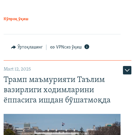
Кўпроқ ўқиш
Ўртоқлашинг
VPNсиз ўқиш
Mart 12, 2025
Трамп маъмурияти Таълим
вазирлиги ходимларини
ёппасига ишдан бўшатмоқда