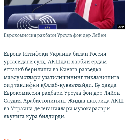
Еврокомиссия раҳбари Урсула фон дер Ляйен
Европа Иттифоқи Украина билан Россия
ўртасидаги сулҳ, АҚШдан ҳарбий ёрдам
етказиб берилиши ва Киевга разведка
маълумотлари узатилишининг тикланишига
оид таклифни қўллаб-қувватлайди. Бу ҳақда
Еврокомиссия раҳбари Урсула фон дер Ляйен
Саудия Арабистонининг Жидда шаҳрида АҚШ
ва Украина делегациялари музокаралари
якунига кўра билдирди.