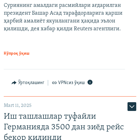
Суриянинг амалдаги расмийлари ағдарилган
президент Башар Асад тарафдорларига қарши
ҳарбий амалиёт якунлангани ҳақида эълон
қилишди, дея хабар қилди Reuters агентлиги.
Кўпроқ ўқиш
Ўртоқлашинг
VPNсиз ўқиш
Mart 11, 2025
Иш ташлашлар туфайли
Германияда 3500 дан зиёд рейс
бекор қилинди