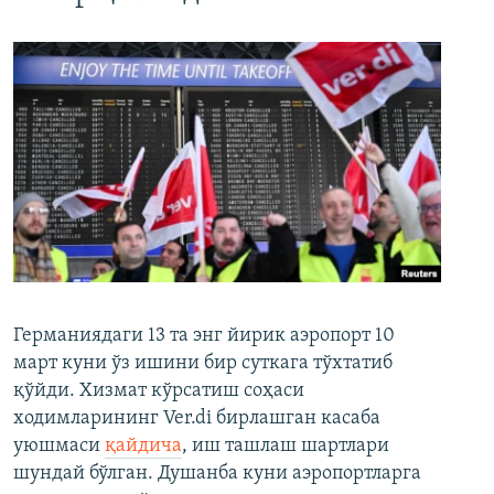
Германиядаги 13 та энг йирик аэропорт 10
март куни ўз ишини бир суткага тўхтатиб
қўйди. Хизмат кўрсатиш соҳаси
ходимларининг Ver.di бирлашган касаба
уюшмаси
қайдича
, иш ташлаш шартлари
шундай бўлган. Душанба куни аэропортларга