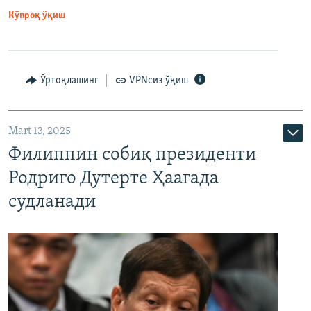
Кўпроқ ўқиш
Ўртоқлашинг
VPNсиз ўқиш
Mart 13, 2025
Филиппин собиқ президенти
Родриго Дутерте Ҳаагада
судланади