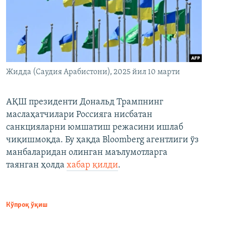
Жидда (Саудия Арабистони), 2025 йил 10 марти
АҚШ президенти Дональд Трампнинг
маслаҳатчилари Россияга нисбатан
санкцияларни юмшатиш режасини ишлаб
чиқишмоқда. Бу ҳақда Bloomberg агентлиги ўз
манбаларидан олинган маълумотларга
таянган ҳолда
хабар қилди
.
Кўпроқ ўқиш