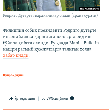
Родриго Дутерте гвардиячилар билан (архив сурати)
Филиппин собиқ президенти Родриго Дутерте
инсонийликка қарши жиноятларга оид иш
бўйича ҳибсга олинди. Бу ҳақда Manila Bulletin
нашри расмий ҳужжатларга таянган ҳолда
хабар қилди
.
Кўпроқ ўқиш
Ўртоқлашинг
VPNсиз ўқиш