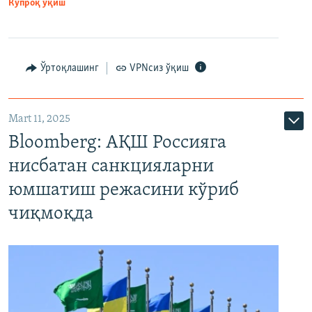
Кўпроқ ўқиш
Ўртоқлашинг
VPNсиз ўқиш
Mart 11, 2025
Bloomberg: АҚШ Россияга
нисбатан санкцияларни
юмшатиш режасини кўриб
чиқмоқда