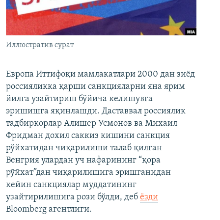
Иллюстратив сурат
Европа Иттифоқи мамлакатлари 2000 дан зиёд
россияликка қарши санкцияларни яна ярим
йилга узайтириш бўйича келишувга
эришишга яқинлашди. Даставвал россиялик
тадбиркорлар Алишер Усмонов ва Михаил
Фридман дохил саккиз кишини санкция
рўйхатидан чиқарилиши талаб қилган
Венгрия улардан уч нафарининг “қора
рўйхат”дан чиқарилишига эришганидан
кейин санкциялар муддатининг
узайтирилишига рози бўлди, деб
ёзди
Bloomberg агентлиги.