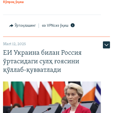
Кўпроқ ўқиш
Ўртоқлашинг
VPNсиз ўқиш
Mart 12, 2025
ЕИ Украина билан Россия
ўртасидаги сулҳ ғоясини
қўллаб-қувватлади