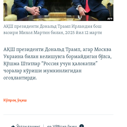
АҚШ президенти Дональд Трамп Ирландия бош
вазири Михол Мартин билан, 2025 йил 12 марти
АҚШ президенти Дональд Трамп, агар Москва
Украина билан келишувга бормайдиган бўлса,
Қўшма Штатлар “Россия учун ҳалокатли”
чоралар кўриши мумкинлигидан
огоҳлантирди.
Кўпроқ ўқиш
Ўртоқлашинг
VPNсиз ўқиш