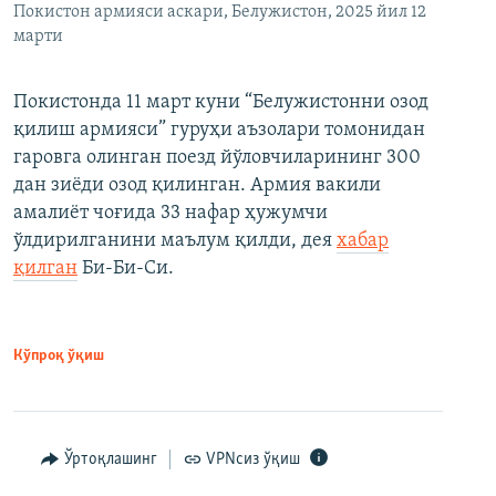
Покистон армияси аскари, Белужистон, 2025 йил 12
марти
Покистонда 11 март куни “Белужистонни озод
қилиш армияси” гуруҳи аъзолари томонидан
гаровга олинган поезд йўловчиларининг 300
дан зиёди озод қилинган. Армия вакили
амалиёт чоғида 33 нафар ҳужумчи
ўлдирилганини маълум қилди, дея
хабар
қилган
Би-Би-Си.
Кўпроқ ўқиш
Ўртоқлашинг
VPNсиз ўқиш