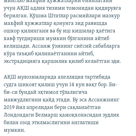
минглаб махфий ҳужжатларни ёйинлагани
учун АҚШ адлия тизими томонидан қидирувга
берилган. Қўшма Штатлар расмийлари мазкур
махфий ҳужжатлар қонунга зид равишда
ошкор қилингани ва бу иш кишилар ҳаётига
хавф туғдириши мумкин бўлганини айтиб
келишади. Ассанж ўзининг сиёсий сабабларга
кўра таъқиб қилинаётганини айтиб,
экстрадицияга қаршилик қилиб келаётган эди.
АҚШ мулозимларида апелляция тартибида
судга шикоят қилиш учун 14 кун вақт бор. Би-
би-си бундай эҳтимол тўлалигича
мавжудлигини қайд этади. Бу эса Ассанжнинг
2019 йил апрелидан бери сақланаётган
Лондондаги Белмарш қамоқхонасидан зудлик
билан озод этилмаслигини англатиши
мумкин.