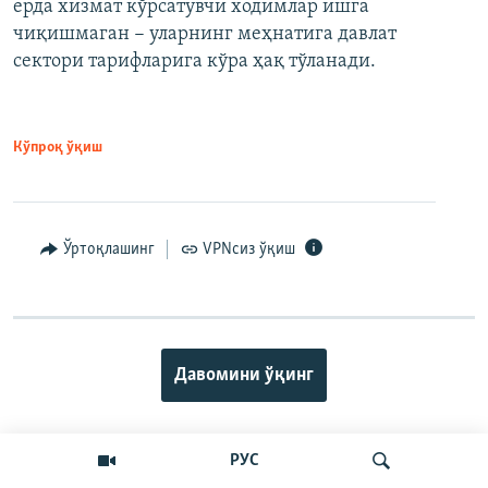
ерда хизмат кўрсатувчи ходимлар ишга
чиқишмаган − уларнинг меҳнатига давлат
сектори тарифларига кўра ҳақ тўланади.
Кўпроқ ўқиш
Ўртоқлашинг
VPNсиз ўқиш
Давомини ўқинг
РУС
ИЖТИМОИЙ ТАРМОҚЛАР