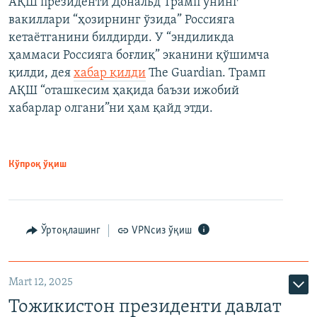
АҚШ президенти Дональд Трамп унинг
вакиллари “ҳозирнинг ўзида” Россияга
кетаётганини билдирди. У “эндиликда
ҳаммаси Россияга боғлиқ” эканини қўшимча
қилди, дея
хабар қилди
The Guardian. Трамп
АҚШ “оташкесим ҳақида баъзи ижобий
хабарлар олгани”ни ҳам қайд этди.
Кўпроқ ўқиш
Ўртоқлашинг
VPNсиз ўқиш
Mart 12, 2025
Тожикистон президенти давлат