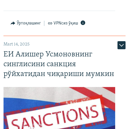
Ўртоқлашинг
VPNсиз ўқиш
Mart 14, 2025
ЕИ Алишер Усмоновнинг
синглисини санкция
рўйхатидан чиқариши мумкин