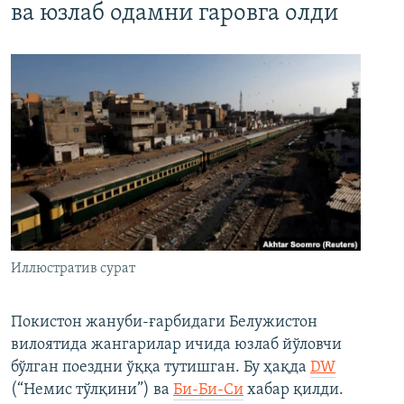
ва юзлаб одамни гаровга олди
Иллюстратив сурат
Покистон жануби-ғарбидаги Белужистон
вилоятида жангарилар ичида юзлаб йўловчи
бўлган поездни ўққа тутишган. Бу ҳақда
DW
(“Немис тўлқини”) ва
Би-Би-Си
хабар қилди.