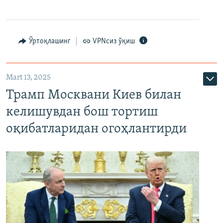
Ўртоқлашинг
VPNсиз ўқиш
Mart 13, 2025
Трамп Москвани Киев билан
келишувдан бош тортиш
оқибатларидан огоҳлантирди