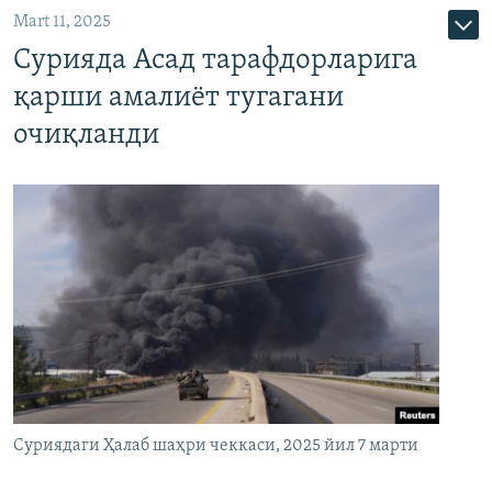
Mart 11, 2025
Сурияда Асад тарафдорларига
қарши амалиёт тугагани
очиқланди
Суриядаги Ҳалаб шаҳри чеккаси, 2025 йил 7 марти