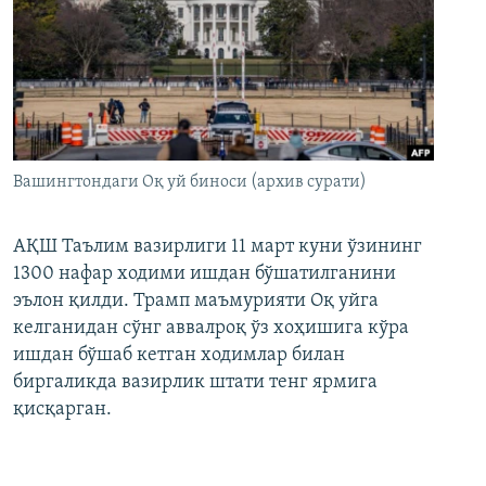
Вашингтондаги Оқ уй биноси (архив сурати)
АҚШ Таълим вазирлиги 11 март куни ўзининг
1300 нафар ходими ишдан бўшатилганини
эълон қилди. Трамп маъмурияти Оқ уйга
келганидан сўнг аввалроқ ўз хоҳишига кўра
ишдан бўшаб кетган ходимлар билан
биргаликда вазирлик штати тенг ярмига
қисқарган.