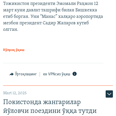
Тожикистон президенти Эмомали Раҳмон 12
март куни давлат ташрифи билан Бишкекка
етиб борган. Уни “Манас” халқаро аэропортида
мезбон президент Садир Жапаров кутиб
олгган.
Кўпроқ ўқиш
Ўртоқлашинг
VPNсиз ўқиш
Mart 12, 2025
Покистонда жангарилар
йўловчи поездини ўққа тутди