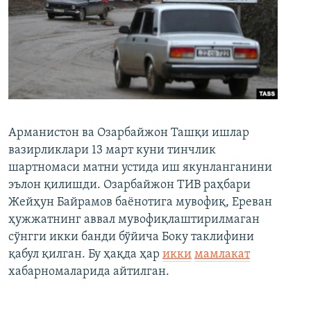
Арманистон ва Озарбайжон Ташқи ишлар
вазирликлари 13 март куни тинчлик
шартномаси матни устида иш якунланганини
эълон қилишди. Озарбайжон ТИВ раҳбари
Жейҳун Байрамов баёнотига мувофиқ, Ереван
ҳужжатнинг аввал мувофиқлаштирилмаган
сўнгги икки банди бўйича Боку таклифини
қабул қилган. Бу ҳақда ҳар
икки
мамлакат
хабарномаларида айтилган.