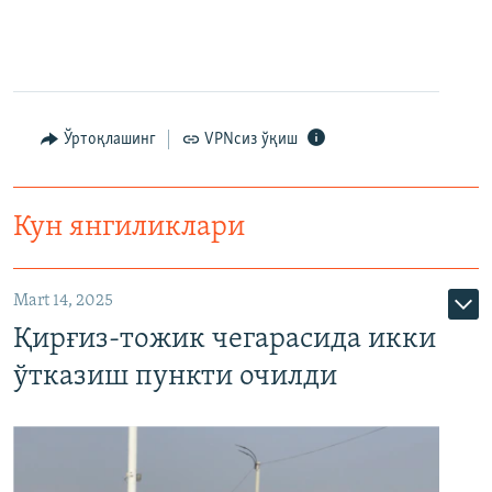
Ўртоқлашинг
VPNсиз ўқиш
Кун янгиликлари
Mart 14, 2025
Қирғиз-тожик чегарасида икки
ўтказиш пункти очилди