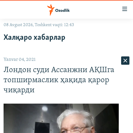
Линклар
Бош
мавзуларга
08 Avgust 2026, Toshkent vaqti: 12:43
ўтинг
OZODLIK SURISHTIRUVLARI
Асосий
Халқаро хабарлар
OZODVIDEO
навигацияга
ўтинг
OZODARXIV
Қидиришга
Yanvar 04, 2021
ўтинг
На русском
Лондон суди Ассанжни АҚШга
топширмаслик ҳақида қарор
ИЖТИМОИЙ ТАРМОҚЛАР
чиқарди
Озодлик бошқа тилларда