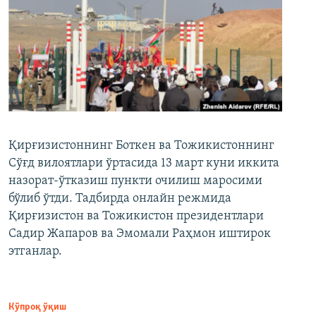
Қирғизистоннинг Боткен ва Тожикистоннинг
Сўғд вилоятлари ўртасида 13 март куни иккита
назорат-ўтказиш пункти очилиш маросими
бўлиб ўтди. Тадбирда онлайн режмида
Қирғизистон ва Тожикистон президентлари
Садир Жапаров ва Эмомали Раҳмон иштирок
этганлар.
Кўпроқ ўқиш