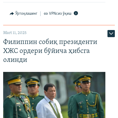
Ўртоқлашинг
VPNсиз ўқиш
Mart 11, 2025
Филиппин собиқ президенти
ХЖС ордери бўйича ҳибсга
олинди