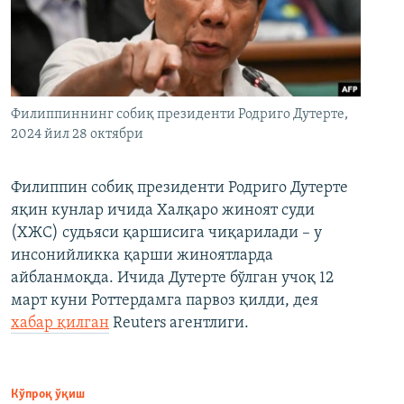
Филиппиннинг собиқ президенти Родриго Дутерте,
2024 йил 28 октябри
Филиппин собиқ президенти Родриго Дутерте
яқин кунлар ичида Халқаро жиноят суди
(ХЖС) судьяси қаршисига чиқарилади – у
инсонийликка қарши жиноятларда
айбланмоқда. Ичида Дутерте бўлган учоқ 12
март куни Роттердамга парвоз қилди, дея
хабар қилган
Reuters агентлиги.
Кўпроқ ўқиш