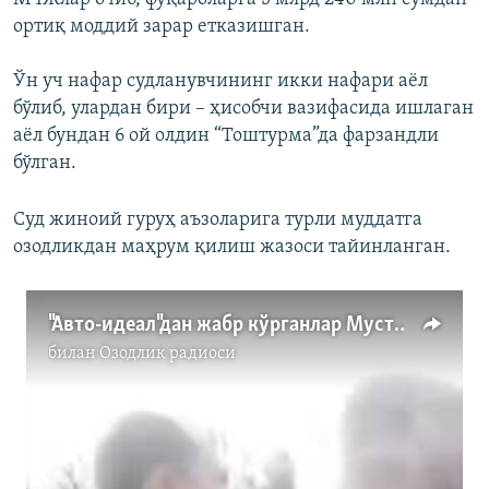
ортиқ моддий зарар етказишган.
Ўн уч нафар судланувчининг икки нафари аёл
бўлиб, улардан бири – ҳисобчи вазифасида ишлаган
аёл бундан 6 ой олдин “Тоштурма”да фарзандли
бўлган.
Суд жиноий гуруҳ аъзоларига турли муддатга
озодликдан маҳрум қилиш жазоси тайинланган.
"Авто-идеал"дан жабр кўрганлар Мустақиллик майдонига йиғилди
билан
Озодлик радиоси