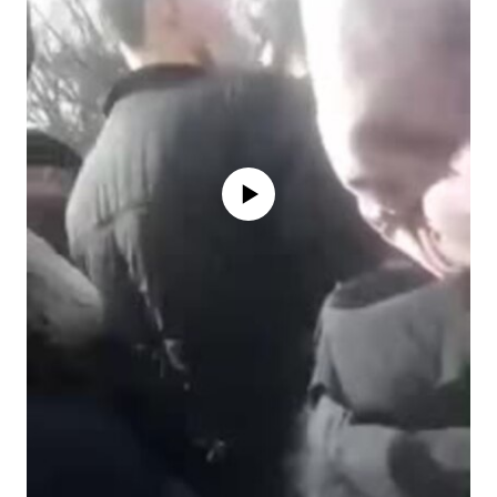
Айни дамда медиа-манба мавжуд
эмас