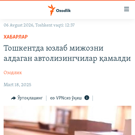
Линклар
Бош
мавзуларга
06 Avgust 2026, Toshkent vaqti: 12:37
ўтинг
OZODLIK SURISHTIRUVLARI
Асосий
ХАБАРЛАР
OZODVIDEO
навигацияга
Тошкентда юзлаб мижозни
ўтинг
OZODARXIV
алдаган автолизингчилар қамалди
Қидиришга
ўтинг
На русском
Озодлик
Mart 18, 2025
ИЖТИМОИЙ ТАРМОҚЛАР
Ўртоқлашинг
VPNсиз ўқиш
Озодлик бошқа тилларда