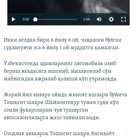
Auto
0:00
2:09
240p
Икки аёлдан бири 6 йилу 6 ой, чақалоғи бўлган
360p
судланувчи эса 6 йилу 1 ой муддатга қамалган.
480p
Ўзбекистонда одамларнинг автомобиль олиб
бериш ваъдасига ишониб, миллионлаб сўм
маблағидан ажралиб қолиши кўп учрамоқда.
Жорий йил январь ойида жиноят ишлари бўйича
Тошкент шаҳри Шайхонтоҳур туман суди кўп
сонли фуқароларни чув туширган
автосалончиларга жазо тайинлаганди.
Auto
240p
360p
480p
Озодлик аввалроқ Тошкент шаҳри Янгиҳаёт