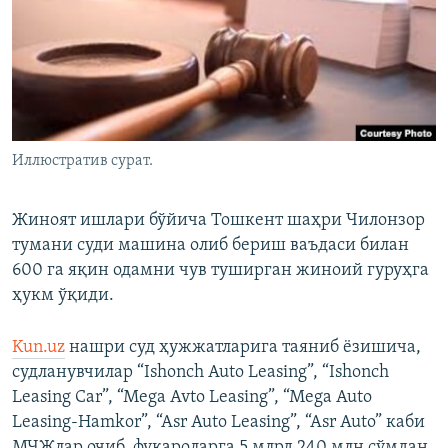
Иллюстратив сурат.
Жиноят ишлари бўйича Тошкент шаҳри Чилонзор
тумани суди машина олиб бериш ваъдаси билан
600 га яқин одамни чув туширган жиноий гуруҳга
ҳукм ўқиди.
Kun.uz
нашри суд ҳужжатларига таяниб ёзишича,
судланувчилар “Ishonch Auto Leasing”, “Ishonch
Leasing Car”, “Mega Avto Leasing”, “Mega Auto
Leasing-Hamkor”, “Asr Auto Leasing”, “Asr Auto” каби
МЧЖлар очиб, фуқароларга 5 млрд 240 млн сўмдан