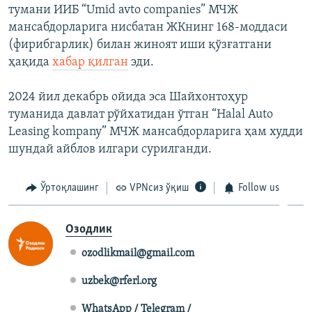
тумани ИИБ “Umid avto companies” МЧЖ
мансабдорларига нисбатан ЖКнинг 168-моддаси
(фирибгарлик) билан жиноят иши қўзғатгани
ҳақида
хабар қилган
эди.
2024 йил декабрь ойида эса Шайхонтоҳур
туманида давлат рўйхатидан ўтган “Halal Auto
Leasing kompany” МЧЖ мансабдорларига ҳам худди
шундай айблов илгари сурилганди.
Ўртоқлашинг
VPNсиз ўқиш
Follow us
Озодлик
ozodlikmail@gmail.com
uzbek@rferl.org
WhatsApp / Telegram /