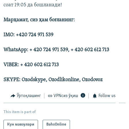
соат 19:05 да бошланади!
Марҳамат, сиз ҳам боғланинг:
IMO: +420 724 971 539
WhatsApp: + 420 724 971 539, + 420 602 612 713
VIBER: + 420 602 612 713
SKYPE: Ozodskype, Ozodlikonline, Ozodovoz
Ўртоқлашинг
VPNсиз ўқиш
Follow us
This item is part of
Кун мавзулари
BahsOnline