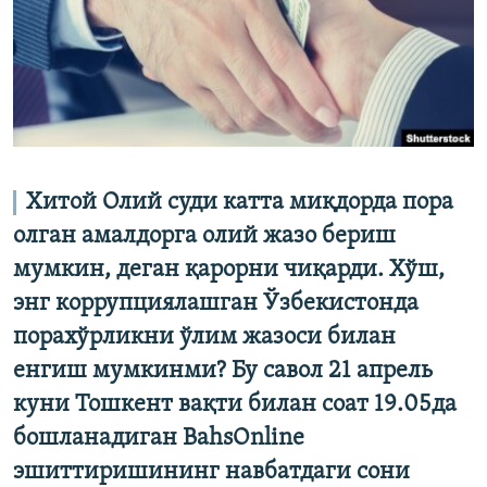
Хитой Олий суди катта миқдорда пора
олган амалдорга олий жазо бериш
мумкин, деган қарорни чиқарди. Хўш,
энг коррупциялашган Ўзбекистонда
порахўрликни ўлим жазоси билан
енгиш мумкинми? Бу савол 21 апрель
куни Тошкент вақти билан соат 19.05да
бошланадиган BahsOnline
эшиттиришининг навбатдаги сони