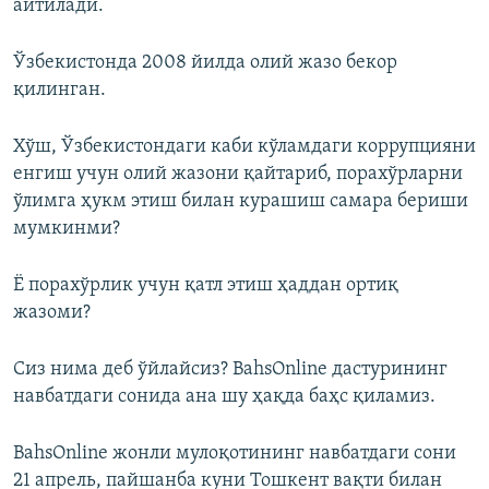
айтилади.
Ўзбекистонда 2008 йилда олий жазо бекор
қилинган.
Хўш, Ўзбекистондаги каби кўламдаги коррупцияни
енгиш учун олий жазони қайтариб, порахўрларни
ўлимга ҳукм этиш билан курашиш самара бериши
мумкинми?
Ё порахўрлик учун қатл этиш ҳаддан ортиқ
жазоми?
Сиз нима деб ўйлайсиз? BahsOnline дастурининг
навбатдаги сонида ана шу ҳақда баҳс қиламиз.
BahsOnline жонли мулоқотининг навбатдаги сони
21 апрель, пайшанба куни Тошкент вақти билан