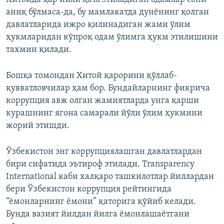
аниқ бўлмаса-да, бу мамлакатда дунёнинг қолган
давлатларида ижро қилинадиган жами ўлим
ҳукмларидан кўпроқ одам ўлимга ҳукм этилишини
тахмин қилади.
Бошқа томондан Хитой қарорини қўллаб-
қувватловчилар ҳам бор. Бундайларнинг фикрича
коррупция авж олган жамиятларда унга қарши
курашнинг ягона самарали йўли ўлим ҳукмини
жорий этишди.
Ўзбекистон энг коррупциялашган давлатлардан
бири сифатида эътироф этилади. Transparency
International каби халқаро ташкилотлар йиллардан
бери Ўзбекистон коррупция рейтингида
“ёмонларнинг ёмони” қаторига қўйиб келади.
Бунда вазият йилдан йилга ёмонлашаётгани