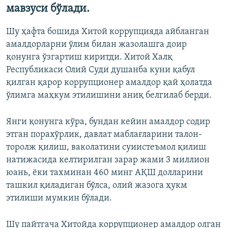
мавзуси бўлади.
Шу ҳафта бошида Хитой коррупцияда айбланган
амалдорларни ўлим билан жазолашга доир
қонунга ўзгартиш киритди. Хитой Халқ
Республикаси Олий Суди душанба куни қабул
қилган қарор коррупционер амалдор қай ҳолатда
ўлимга маҳкум этилишини аниқ белгилаб берди.
Янги қонунга кўра, бундан кейин амалдор содир
этган порахўрлик, давлат маблағларини талон-
торолж қилиш, ваколатини суиистеъмол қилиш
натижасида келтирилган зарар жами 3 миллион
юань, ёки тахминан 460 минг АҚШ долларини
ташкил қиладиган бўлса, олий жазога ҳукм
этилиши мумкин бўлади.
Шу пайтгача Хитойда коррупционер амалдор олган