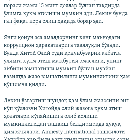
пораси жами 15 минг доллар бўлган тақдирда
ўлимга ҳукм этилиши мумкин эди. Лекин бунда
гап фақат пора олиш ҳақида борар эди.
Янги қонун эса амалдорнинг кенг маънодаги
коррупцион ҳаракатларига тааллуқли бўлади.
Бунда Хитой Олий суди қонунбузарни албатта
ўлимга ҳукм этиш мажбурий эмаслиги, унинг
айбини юмшатиши мумкин бўлган муайан
вазиятда жазо юмшатилиши мумкинлигини ҳам
қўшимча қилди.
Лекин ўзгартиш шундоқ ҳам ўлим жазосини энг
кўп қўлловчи Хитойда олий жазога ҳукм этиш
ҳолатлари кўпайишига олиб келиши
мумкинлигидан ташвиш билдирмоқда ҳуқуқ
ҳимоячилари. Amnesty International ташкилоти
Хитойда ҳар йили қатл этиладиган одамлар сони