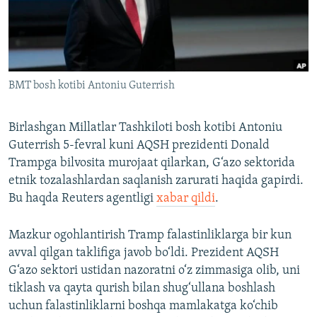
BMT bosh kotibi Antoniu Guterrish
Birlashgan Millatlar Tashkiloti bosh kotibi Antoniu
Guterrish 5-fevral kuni AQSH prezidenti Donald
Trampga bilvosita murojaat qilarkan, G‘azo sektorida
etnik tozalashlardan saqlanish zarurati haqida gapirdi.
Bu haqda Reuters agentligi
xabar qildi
.
Mazkur ogohlantirish Tramp falastinliklarga bir kun
avval qilgan taklifiga javob bo‘ldi. Prezident AQSH
G‘azo sektori ustidan nazoratni o‘z zimmasiga olib, uni
tiklash va qayta qurish bilan shug‘ullana boshlash
uchun falastinliklarni boshqa mamlakatga ko‘chib