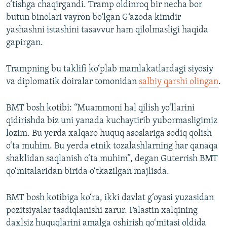
o‘tishga chaqirgandi. Tramp oldinroq bir necha bor
butun binolari vayron bo‘lgan G‘azoda kimdir
yashashni istashini tasavvur ham qilolmasligi haqida
gapirgan.
Trampning bu taklifi ko‘plab mamlakatlardagi siyosiy
va diplomatik doiralar tomonidan
salbiy qarshi olingan
.
BMT bosh kotibi: “Muammoni hal qilish yo‘llarini
qidirishda biz uni yanada kuchaytirib yubormasligimiz
lozim. Bu yerda xalqaro huquq asoslariga sodiq qolish
o‘ta muhim. Bu yerda etnik tozalashlarning har qanaqa
shaklidan saqlanish o‘ta muhim”, degan Guterrish BMT
qo‘mitalaridan birida o‘tkazilgan majlisda.
BMT bosh kotibiga ko‘ra, ikki davlat g‘oyasi yuzasidan
pozitsiyalar tasdiqlanishi zarur. Falastin xalqining
daxlsiz huquqlarini amalga oshirish qo‘mitasi oldida