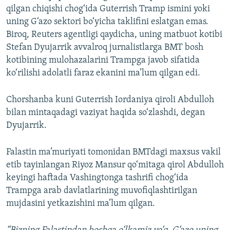
qilgan chiqishi chog‘ida Guterrish Tramp ismini yoki
uning G‘azo sektori bo‘yicha taklifini eslatgan emas.
Biroq, Reuters agentligi qaydicha, uning matbuot kotibi
Stefan Dyujarrik avvalroq jurnalistlarga BMT bosh
kotibining mulohazalarini Trampga javob sifatida
ko‘rilishi adolatli faraz ekanini ma’lum qilgan edi.
Chorshanba kuni Guterrish Iordaniya qiroli Abdulloh
bilan mintaqadagi vaziyat haqida so‘zlashdi, degan
Dyujarrik.
Falastin ma’muriyati tomonidan BMTdagi maxsus vakil
etib tayinlangan Riyoz Mansur qo‘mitaga qirol Abdulloh
keyingi haftada Vashingtonga tashrifi chog‘ida
Trampga arab davlatlarining muvofiqlashtirilgan
mujdasini yetkazishini ma’lum qilgan.