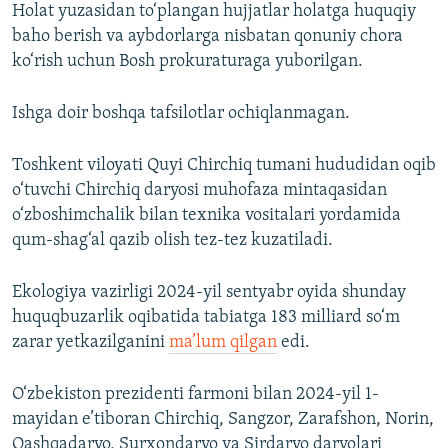
Holat yuzasidan to‘plangan hujjatlar holatga huquqiy
baho berish va aybdorlarga nisbatan qonuniy chora
ko‘rish uchun Bosh prokuraturaga yuborilgan.
Ishga doir boshqa tafsilotlar ochiqlanmagan.
Toshkent viloyati Quyi Chirchiq tumani hududidan oqib
o‘tuvchi Chirchiq daryosi muhofaza mintaqasidan
o‘zboshimchalik bilan texnika vositalari yordamida
qum-shag‘al qazib olish tez-tez kuzatiladi.
Ekologiya vazirligi 2024-yil sentyabr oyida shunday
huquqbuzarlik oqibatida tabiatga 183 milliard so‘m
zarar yetkazilganini
ma’lum qilgan
edi.
O‘zbekiston prezidenti farmoni bilan 2024-yil 1-
mayidan e’tiboran Chirchiq, Sangzor, Zarafshon, Norin,
Qashqadaryo, Surxondaryo va Sirdaryo daryolari