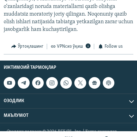
o‘zanlaridagi noruda materiallarni qazib olishga
muddatsiz moratoriy joriy qilingan. Noqonuniy qazib
olish ishlari natijasida tabiatga yetkazilgan zarar uchun
javobgarlik ham kuchaytirilgan.
Ўртоқлашинг
VPNсиз ўқиш
Follow us
ИЖТИМОИЙ ТАРМОҚЛАР
ОЗОДЛИК
МАЪЛУМОТ
Озодлик радиоси © 2026 RFE/RL, Inc. | Барча ҳуқуқлар