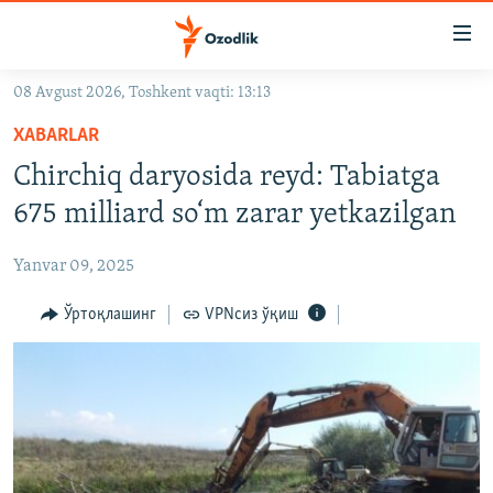
Линклар
Бош
мавзуларга
08 Avgust 2026, Toshkent vaqti: 13:13
ўтинг
OZODLIK SURISHTIRUVLARI
Асосий
XABARLAR
OZODVIDEO
навигацияга
Chirchiq daryosida reyd: Tabiatga
ўтинг
OZODARXIV
675 milliard so‘m zarar yetkazilgan
Қидиришга
ўтинг
На русском
Yanvar 09, 2025
ИЖТИМОИЙ ТАРМОҚЛАР
Ўртоқлашинг
VPNсиз ўқиш
Озодлик бошқа тилларда