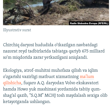
Illyustrativ surat
Chirchiq daryosi hududida o‘tkazilgan navbatdagi
nazorat reyd tadbirlarida tabiatga qariyb 675 milliard
so‘m miqdorida zarar yetkazilgani aniqlandi.
Ekologiya, atrof-muhitni muhofaza qilish va iqlim
o‘zgarishi vazirligi matbuot xizmatining
ma’lum
qilishicha
, fuqaro A.Q. daryodan Volvo ekskavatori
hamda Howo yuk mashinasi yordamida tabiiy qum-
shag‘al qazib, “S.Q.M” MCHJ tosh maydalash sexiga olib
ketayotganda ushlangan.