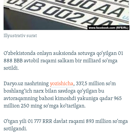
Illyustrativ surat
O‘zbekistonda onlayn auksionda sotuvga qo‘yilgan 01
888 BBB avtobil raqami salkam bir milliard so‘mga
sotildi.
Daryo.uz nashrining
yozishicha
, 337,5 million so‘m
boshlang‘ich narx bilan savdoga qo‘yilgan bu
avtoraqamning bahosi kimoshdi yakuniga qadar 965
million 250 ming so‘mga ko‘tarilgan.
O‘tgan yili 01 777 RRR davlat raqami 893 million so‘mga
sotilgandi.