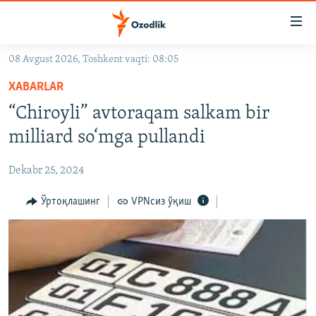
Линклар
Бош
мавзуларга
08 Avgust 2026, Toshkent vaqti: 08:05
ўтинг
OZODLIK SURISHTIRUVLARI
Асосий
XABARLAR
OZODVIDEO
навигацияга
“Chiroyli” avtoraqam salkam bir
ўтинг
OZODARXIV
milliard so‘mga pullandi
Қидиришга
ўтинг
На русском
Dekabr 25, 2024
ИЖТИМОИЙ ТАРМОҚЛАР
Ўртоқлашинг
VPNсиз ўқиш
Озодлик бошқа тилларда