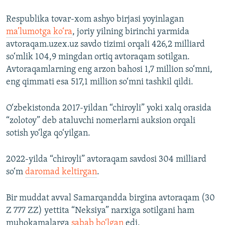
Respublika tovar-xom ashyo birjasi yoyinlagan
ma’lumotga ko‘ra
, joriy yilning birinchi yarmida
avtoraqam.uzex.uz savdo tizimi orqali 426,2 milliard
so‘mlik 104,9 mingdan ortiq avtoraqam sotilgan.
Avtoraqamlarning eng arzon bahosi 1,7 million so‘mni,
eng qimmati esa 517,1 million so‘mni tashkil qildi.
O‘zbekistonda 2017-yildan “chiroyli” yoki xalq orasida
“zolotoy” deb ataluvchi nomerlarni auksion orqali
sotish yo‘lga qo‘yilgan.
2022-yilda “chiroyli” avtoraqam savdosi 304 milliard
so‘m
daromad keltirgan
.
Bir muddat avval Samarqandda birgina avtoraqam (30
Z 777 ZZ) yettita “Neksiya” narxiga sotilgani ham
muhokamalarga
sabab bo‘lgan
edi.