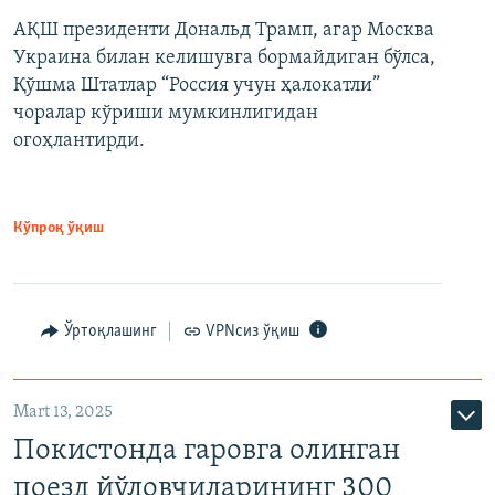
АҚШ президенти Дональд Трамп, агар Москва
Украина билан келишувга бормайдиган бўлса,
Қўшма Штатлар “Россия учун ҳалокатли”
чоралар кўриши мумкинлигидан
огоҳлантирди.
Кўпроқ ўқиш
Ўртоқлашинг
VPNсиз ўқиш
Mart 13, 2025
Покистонда гаровга олинган
поезд йўловчиларининг 300