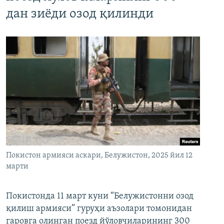
дан зиёди озод қилинди
Покистон армияси аскари, Белужистон, 2025 йил 12
марти
Покистонда 11 март куни “Белужистонни озод
қилиш армияси” гуруҳи аъзолари томонидан
гаровга олинган поезд йўловчиларининг 300