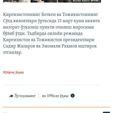
Қирғизистоннинг Боткен ва Тожикистоннинг
Сўғд вилоятлари ўртасида 13 март куни иккита
назорат-ўтказиш пункти очилиш маросими
бўлиб ўтди. Тадбирда онлайн режмида
Қирғизистон ва Тожикистон президентлари
Садир Жапаров ва Эмомали Раҳмон иштирок
этганлар.
Кўпроқ ўқиш
Ўртоқлашинг
VPNсиз ўқиш