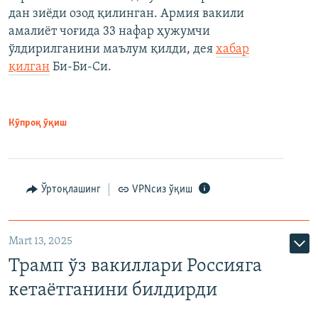
дан зиёди озод қилинган. Армия вакили
амалиёт чоғида 33 нафар ҳужумчи
ўлдирилганини маълум қилди, дея
хабар
қилган
Би-Би-Си.
Кўпроқ ўқиш
Ўртоқлашинг
VPNсиз ўқиш
Mart 13, 2025
Трамп ўз вакиллари Россияга
кетаётганини билдирди