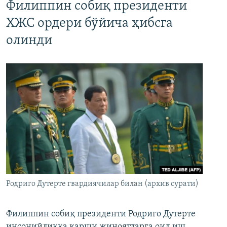
Филиппин собиқ президенти
ХЖС ордери бўйича ҳибсга
олинди
Родриго Дутерте гвардиячилар билан (архив сурати)
Филиппин собиқ президенти Родриго Дутерте
инсонийликка қарши жиноятларга оид иш