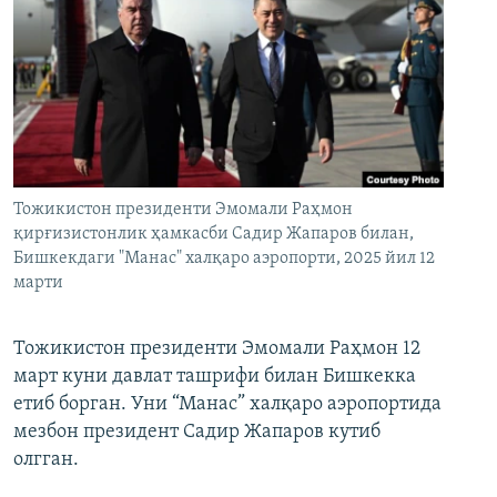
Тожикистон президенти Эмомали Раҳмон
қирғизистонлик ҳамкасби Садир Жапаров билан,
Бишкекдаги "Манас" халқаро аэропорти, 2025 йил 12
марти
Тожикистон президенти Эмомали Раҳмон 12
март куни давлат ташрифи билан Бишкекка
етиб борган. Уни “Манас” халқаро аэропортида
мезбон президент Садир Жапаров кутиб
олгган.