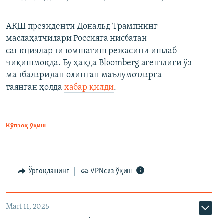
АҚШ президенти Дональд Трампнинг
маслаҳатчилари Россияга нисбатан
санкцияларни юмшатиш режасини ишлаб
чиқишмоқда. Бу ҳақда Bloomberg агентлиги ўз
манбаларидан олинган маълумотларга
таянган ҳолда
хабар қилди
.
Кўпроқ ўқиш
Ўртоқлашинг
VPNсиз ўқиш
Mart 11, 2025