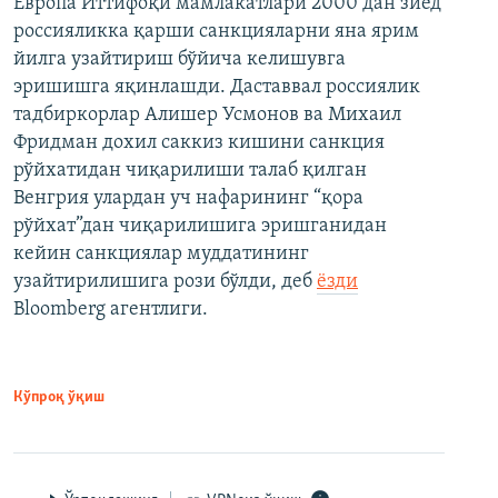
Европа Иттифоқи мамлакатлари 2000 дан зиёд
россияликка қарши санкцияларни яна ярим
йилга узайтириш бўйича келишувга
эришишга яқинлашди. Даставвал россиялик
тадбиркорлар Алишер Усмонов ва Михаил
Фридман дохил саккиз кишини санкция
рўйхатидан чиқарилиши талаб қилган
Венгрия улардан уч нафарининг “қора
рўйхат”дан чиқарилишига эришганидан
кейин санкциялар муддатининг
узайтирилишига рози бўлди, деб
ёзди
Bloomberg агентлиги.
Кўпроқ ўқиш