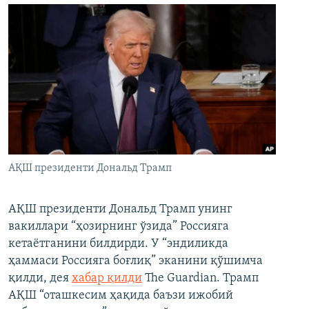
АҚШ президенти Дональд Трамп
АҚШ президенти Дональд Трамп унинг
вакиллари “ҳозирнинг ўзида” Россияга
кетаётганини билдирди. У “эндиликда
ҳаммаси Россияга боғлиқ” эканини қўшимча
қилди, дея
хабар қилди
The Guardian. Трамп
АҚШ “оташкесим ҳақида баъзи ижобий