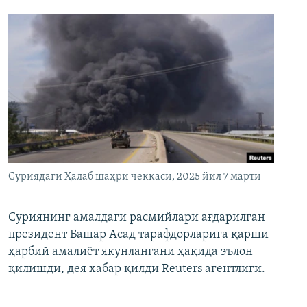
Суриядаги Ҳалаб шаҳри чеккаси, 2025 йил 7 марти
Суриянинг амалдаги расмийлари ағдарилган
президент Башар Асад тарафдорларига қарши
ҳарбий амалиёт якунлангани ҳақида эълон
қилишди, дея хабар қилди Reuters агентлиги.