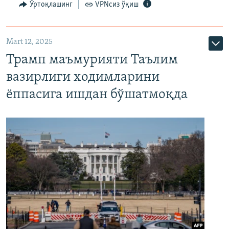
Ўртоқлашинг
VPNсиз ўқиш
Mart 12, 2025
Трамп маъмурияти Таълим
вазирлиги ходимларини
ёппасига ишдан бўшатмоқда