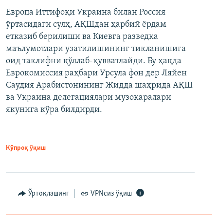
Европа Иттифоқи Украина билан Россия
ўртасидаги сулҳ, АҚШдан ҳарбий ёрдам
етказиб берилиши ва Киевга разведка
маълумотлари узатилишининг тикланишига
оид таклифни қўллаб-қувватлайди. Бу ҳақда
Еврокомиссия раҳбари Урсула фон дер Ляйен
Саудия Арабистонининг Жидда шаҳрида АҚШ
ва Украина делегациялари музокаралари
якунига кўра билдирди.
Кўпроқ ўқиш
Ўртоқлашинг
VPNсиз ўқиш