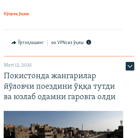
Кўпроқ ўқиш
Ўртоқлашинг
VPNсиз ўқиш
Mart 12, 2025
Покистонда жангарилар
йўловчи поездини ўққа тутди
ва юзлаб одамни гаровга олди