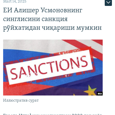
Mart 14, 2025
ЕИ Алишер Усмоновнинг
синглисини санкция
рўйхатидан чиқариши мумкин
Иллюстратив сурат