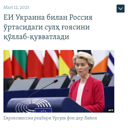
Mart 12, 2025
ЕИ Украина билан Россия
ўртасидаги сулҳ ғоясини
қўллаб-қувватлади
Еврокомиссия раҳбари Урсула фон дер Ляйен