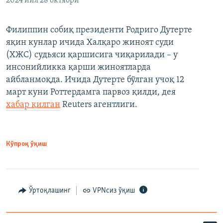
2024 йил 28 октябри
Филиппин собиқ президенти Родриго Дутерте
яқин кунлар ичида Халқаро жиноят суди
(ХЖС) судьяси қаршисига чиқарилади – у
инсонийликка қарши жиноятларда
айбланмоқда. Ичида Дутерте бўлган учоқ 12
март куни Роттердамга парвоз қилди, дея
хабар қилган
Reuters агентлиги.
Кўпроқ ўқиш
Ўртоқлашинг
VPNсиз ўқиш