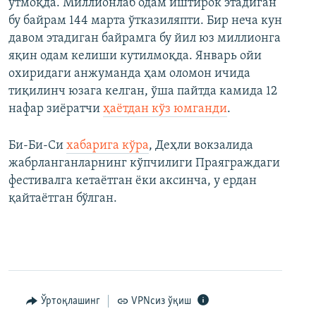
ўтмоқда. Миллионлаб одам иштирок этадиган
бу байрам 144 марта ўтказиляпти. Бир неча кун
давом этадиган байрамга бу йил юз миллионга
яқин одам келиши кутилмоқда. Январь ойи
охиридаги анжуманда ҳам оломон ичида
тиқилинч юзага келган, ўша пайтда камида 12
нафар зиёратчи
ҳаётдан кўз юмганди
.
Би-Би-Си
хабарига кўра
, Деҳли вокзалида
жабрланганларнинг кўпчилиги Праяграждаги
фестивалга кетаётган ёки аксинча, у ердан
қайтаётган бўлган.
Ўртоқлашинг
VPNсиз ўқиш