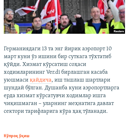
Германиядаги 13 та энг йирик аэропорт 10
март куни ўз ишини бир суткага тўхтатиб
қўйди. Хизмат кўрсатиш соҳаси
ходимларининг Ver.di бирлашган касаба
уюшмаси
қайдича
, иш ташлаш шартлари
шундай бўлган. Душанба куни аэропортларга
ерда хизмат кўрсатувчи ходимлар ишга
чиқишмаган − уларнинг меҳнатига давлат
сектори тарифларига кўра ҳақ тўланади.
Кўпроқ ўқиш