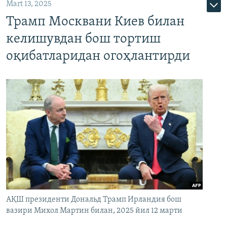
Mart 13, 2025
Трамп Москвани Киев билан
келишувдан бош тортиш
оқибатларидан огоҳлантирди
АҚШ президенти Дональд Трамп Ирландия бош
вазири Михол Мартин билан, 2025 йил 12 марти