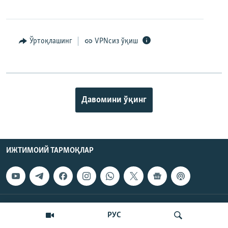
Ўртоқлашинг
VPNсиз ўқиш
Давомини ўқинг
ИЖТИМОИЙ ТАРМОҚЛАР
ОЗОДЛИК
РУС