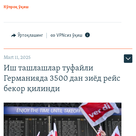
Кўпроқ ўқиш
Ўртоқлашинг
VPNсиз ўқиш
Mart 11, 2025
Иш ташлашлар туфайли
Германияда 3500 дан зиёд рейс
бекор қилинди