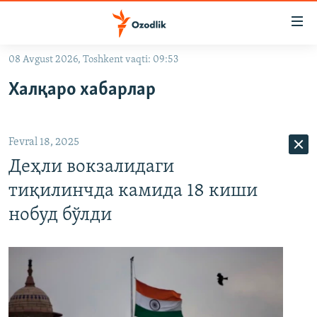
Линклар
Бош
мавзуларга
08 Avgust 2026, Toshkent vaqti: 09:53
ўтинг
OZODLIK SURISHTIRUVLARI
Асосий
Халқаро хабарлар
OZODVIDEO
навигацияга
ўтинг
OZODARXIV
Қидиришга
Fevral 18, 2025
ўтинг
На русском
Деҳли вокзалидаги
тиқилинчда камида 18 киши
ИЖТИМОИЙ ТАРМОҚЛАР
нобуд бўлди
Озодлик бошқа тилларда