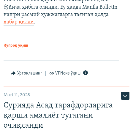
бўйича ҳибсга олинди. Бу ҳақда Manila Bulletin
нашри расмий ҳужжатларга таянган ҳолда
хабар қилди
.
Кўпроқ ўқиш
Ўртоқлашинг
VPNсиз ўқиш
Mart 11, 2025
Сурияда Асад тарафдорларига
қарши амалиёт тугагани
очиқланди