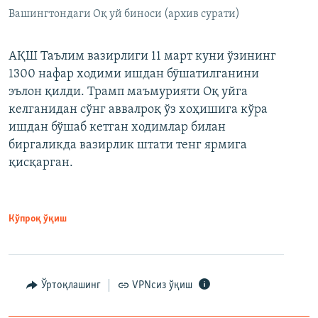
Вашингтондаги Оқ уй биноси (архив сурати)
АҚШ Таълим вазирлиги 11 март куни ўзининг
1300 нафар ходими ишдан бўшатилганини
эълон қилди. Трамп маъмурияти Оқ уйга
келганидан сўнг аввалроқ ўз хоҳишига кўра
ишдан бўшаб кетган ходимлар билан
биргаликда вазирлик штати тенг ярмига
қисқарган.
Кўпроқ ўқиш
Ўртоқлашинг
VPNсиз ўқиш