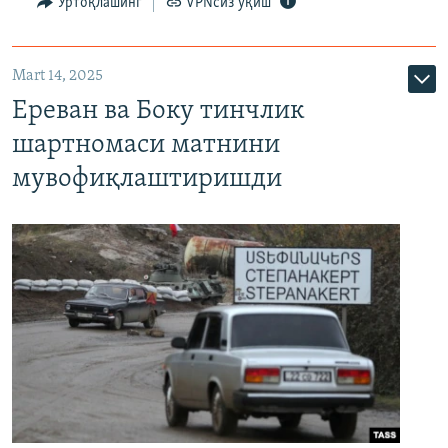
Ўртоқлашинг
VPNсиз ўқиш
Mart 14, 2025
Ереван ва Боку тинчлик
шартномаси матнини
мувофиқлаштиришди