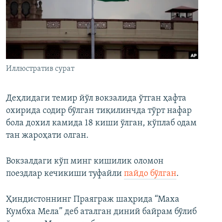
Иллюстратив сурат
Деҳлидаги темир йўл вокзалида ўтган ҳафта
охирида содир бўлган тиқилинчда тўрт нафар
бола дохил камида 18 киши ўлган, кўплаб одам
тан жароҳати олган.
Вокзалдаги кўп минг кишилик оломон
поездлар кечикиши туфайли
пайдо бўлган
.
Ҳиндистоннинг Праяграж шаҳрида “Маха
Кумбха Мела” деб аталган диний байрам бўлиб