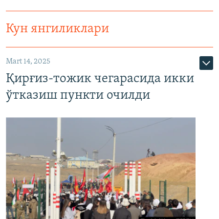
Кун янгиликлари
Mart 14, 2025
Қирғиз-тожик чегарасида икки
ўтказиш пункти очилди