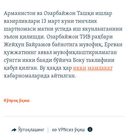
Арманистон ва Озарбайжон Ташқи ишлар
вазирликлари 13 март куни тинчлик
шартномаси матни устида иш якунланганини
эълон қилишди. Озарбайжон ТИВ раҳбари
Жейҳун Байрамов баёнотига мувофиқ, Ереван
ҳужжатнинг аввал мувофиқлаштирилмаган
сўнгги икки банди бўйича Боку таклифини
қабул қилган. Бу ҳақда ҳар
икки
мамлакат
хабарномаларида айтилган.
Кўпроқ ўқиш
Ўртоқлашинг
VPNсиз ўқиш