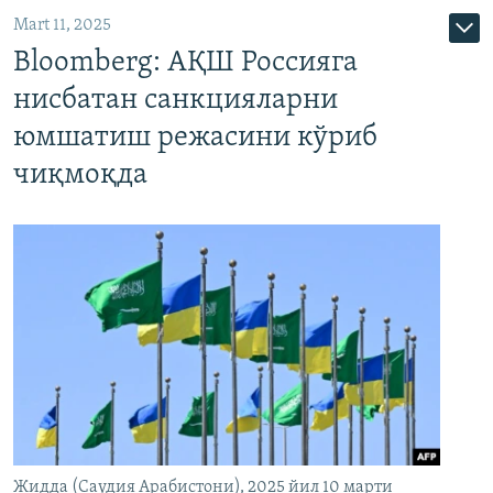
Mart 11, 2025
Bloomberg: АҚШ Россияга
нисбатан санкцияларни
юмшатиш режасини кўриб
чиқмоқда
Жидда (Саудия Арабистони), 2025 йил 10 марти