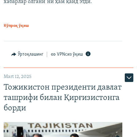
хабарлар олгани”ни ҳам қайд этди.
Кўпроқ ўқиш
Ўртоқлашинг
VPNсиз ўқиш
Mart 12, 2025
Тожикистон президенти давлат
ташрифи билан Қирғизистонга
борди