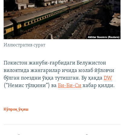
Иллюстратив сурат
Покистон жануби-ғарбидаги Белужистон
вилоятида жангарилар ичида юзлаб йўловчи
бўлган поездни ўққа тутишган. Бу ҳақда
DW
(“Немис тўлқини”) ва
Би-Би-Си
хабар қилди.
Кўпроқ ўқиш