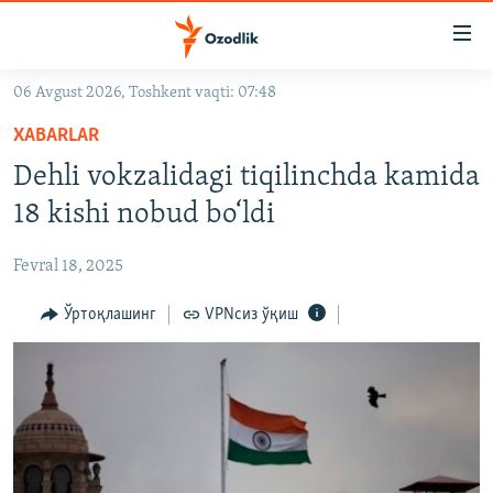
Линклар
Бош
мавзуларга
06 Avgust 2026, Toshkent vaqti: 07:48
ўтинг
OZODLIK SURISHTIRUVLARI
Асосий
XABARLAR
OZODVIDEO
навигацияга
Dehli vokzalidagi tiqilinchda kamida
ўтинг
OZODARXIV
18 kishi nobud bo‘ldi
Қидиришга
ўтинг
На русском
Fevral 18, 2025
ИЖТИМОИЙ ТАРМОҚЛАР
Ўртоқлашинг
VPNсиз ўқиш
Озодлик бошқа тилларда