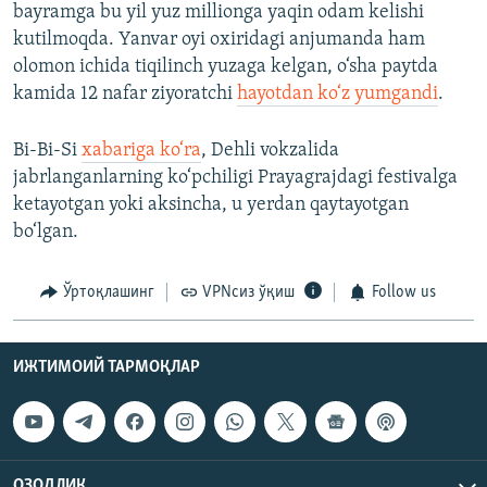
bayramga bu yil yuz millionga yaqin odam kelishi
kutilmoqda. Yanvar oyi oxiridagi anjumanda ham
olomon ichida tiqilinch yuzaga kelgan, o‘sha paytda
kamida 12 nafar ziyoratchi
hayotdan ko‘z yumgandi
.
Bi-Bi-Si
xabariga ko‘ra
, Dehli vokzalida
jabrlanganlarning ko‘pchiligi Prayagrajdagi festivalga
ketayotgan yoki aksincha, u yerdan qaytayotgan
bo‘lgan.
Ўртоқлашинг
VPNсиз ўқиш
Follow us
ИЖТИМОИЙ ТАРМОҚЛАР
ОЗОДЛИК