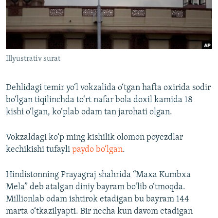
Illyustrativ surat
Dehlidagi temir yo‘l vokzalida o‘tgan hafta oxirida sodir
bo‘lgan tiqilinchda to‘rt nafar bola doxil kamida 18
kishi o‘lgan, ko‘plab odam tan jarohati olgan.
Vokzaldagi ko‘p ming kishilik olomon poyezdlar
kechikishi tufayli
paydo bo‘lgan
.
Hindistonning Prayagraj shahrida “Maxa Kumbxa
Mela” deb atalgan diniy bayram bo‘lib o‘tmoqda.
Millionlab odam ishtirok etadigan bu bayram 144
marta o‘tkazilyapti. Bir necha kun davom etadigan