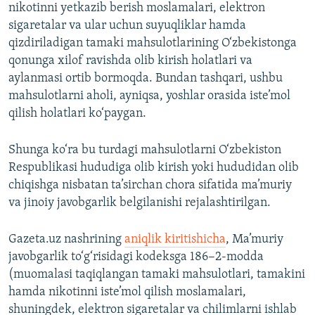
nikotinni yetkazib berish moslamalari, elektron
sigaretalar va ular uchun suyuqliklar hamda
qizdiriladigan tamaki mahsulotlarining O‘zbekistonga
qonunga xilof ravishda olib kirish holatlari va
aylanmasi ortib bormoqda. Bundan tashqari, ushbu
mahsulotlarni aholi, ayniqsa, yoshlar orasida iste’mol
qilish holatlari ko‘paygan.
Shunga ko‘ra bu turdagi mahsulotlarni O‘zbekiston
Respublikasi hududiga olib kirish yoki hududidan olib
chiqishga nisbatan ta’sirchan chora sifatida ma’muriy
va jinoiy javobgarlik belgilanishi rejalashtirilgan.
Gazeta.uz nashrining
aniqlik kiritishicha
, Ma’muriy
javobgarlik to‘g‘risidagi kodeksga 186−2-modda
(muomalasi taqiqlangan tamaki mahsulotlari, tamakini
hamda nikotinni iste’mol qilish moslamalari,
shuningdek, elektron sigaretalar va chilimlarni ishlab