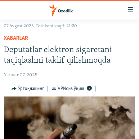
Линклар
Бош
мавзуларга
07 Avgust 2026, Toshkent vaqti: 21:30
ўтинг
OZODLIK SURISHTIRUVLARI
Асосий
XABARLAR
OZODVIDEO
навигацияга
Deputatlar elektron sigaretani
ўтинг
OZODARXIV
taqiqlashni taklif qilishmoqda
Қидиришга
ўтинг
На русском
Yanvar 07, 2025
ИЖТИМОИЙ ТАРМОҚЛАР
Ўртоқлашинг
VPNсиз ўқиш
Озодлик бошқа тилларда