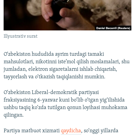
Illyustrativ surat
O‘zbekiston hududida ayrim turdagi tamaki
mahsulotlari, nikotinni iste’mol qilish moslamalari, shu
jumladan, elektron sigaretalarni ishlab chiqarish,
tayyorlash va o‘tkazish taqiqlanishi mumkin.
O‘zbekiston Liberal-demokratik partiyasi
fraksiyasining 6-yanvar kuni bo‘lib o‘tgan yig‘ilishida
ushbu taqiq ko‘zda tutilgan qonun loyihasi muhokama
qilingan.
Partiya matbuot xizmati
qaydicha
, so‘nggi yillarda