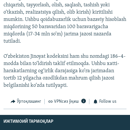
chiqarish, tayyorlash, olish, saqlash, tashish yoki
o‘tkazish, realizatsiya qilish, olib kirish) kiritilishi
mumkin. Ushbu qoidabuzarlik uchun bazaviy hisoblash
miqdorining 50 baravaridan 100 baravarigacha
miqdorda (17-34 mln so‘m) jarima jazosi nazarda
tutiladi.
O‘zbekiston Jinoyat kodeksini ham shu nomdagi 186−4-
modda bilan to‘ldirish taklif etilmoqda. Ushbu xatti-
harakatlarning og‘irlik darajasiga ko‘ra jarimadan
tortib 12 yilgacha ozodlikdan mahrum qilish jazosi
belgilanishi ko‘zda tutilyapti.
Ўртоқлашинг
VPNсиз ўқиш
Follow us
ИЖТИМОИЙ ТАРМОҚЛАР