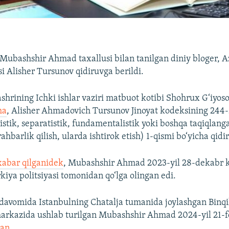
Mubashshir Ahmad taxallusi bilan tanilgan diniy bloger, 
si Alisher Tursunov qidiruvga berildi.
shrining Ichki ishlar vaziri matbuot kotibi Shohrux G‘iyos
ha
, Alisher Ahmadovich Tursunov Jinoyat kodeksining 244
istik, separatistik, fundamentalistik yoki boshqa taqiqlanga
rahbarlik qilish, ularda ishtirok etish) 1-qismi bo‘yicha qid
xabar qilganidek
, Mubashshir Ahmad 2023-yil 28-dekabr 
kiya politsiyasi tomonidan qo‘lga olingan edi.
 davomida Istanbulning Chatalja tumanida joylashgan Binqi
arkazida ushlab turilgan Mubashshir Ahmad 2024-yil 21-f
gan
.