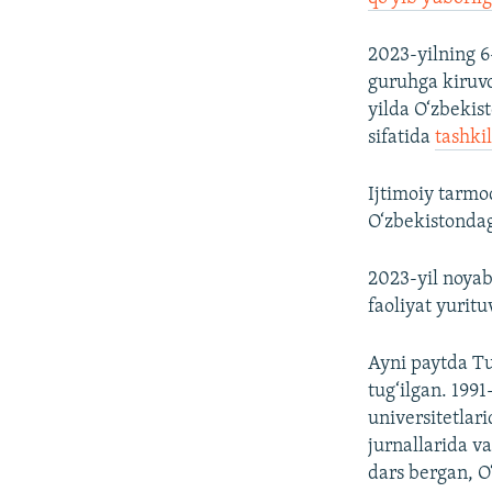
2023-yilning 
guruhga kiruvc
yilda O‘zbekis
sifatida
tashkil
Ijtimoiy tarmo
O‘zbekistondag
2023-yil noyab
faoliyat yuritu
Ayni paytda T
tug‘ilgan. 1991
universitetlari
jurnallarida v
dars bergan, O