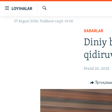
Линклар
LOYIHALAR
Бош
мавзуларга
Излаш
07 Avgust 2026, Toshkent vaqti: 14:06
OZODLIK SURISHTIRUVLARI
ўтинг
Асосий
XABARLAR
OZODVIDEO
навигацияга
Diniy
OZODARXIV
ўтинг
Қидиришга
qidiru
ўтинг
Fevral 20, 2025
Ўртоқлаш