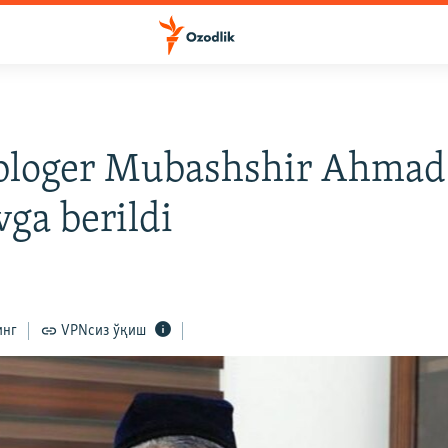
 bloger Mubashshir Ahmad
vga berildi
инг
VPNсиз ўқиш