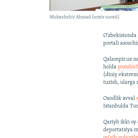
Mubashshir Ahmad (arxiv surati)
O‘zbekistonda 
portali asoschi
Qalampir.uz na
holda
yozishic
(diniy ekstrem
tuzish, ularga 
Ozodlik avval
Istanbulda Tur
Qariyb ikki oy
deportatsiya m
qo‘yib yuboril