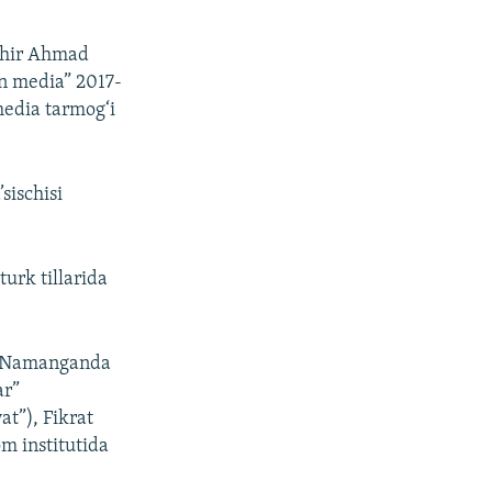
shir Ahmad
on media” 2017-
media tarmog‘i
sischisi
urk tillarida
li Namanganda
ar”
at”), Fikrat
om institutida