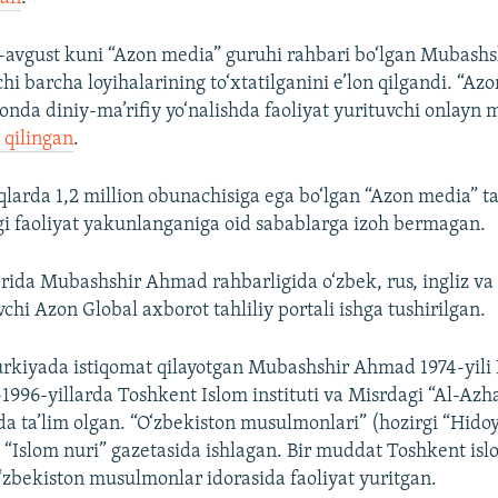
6-avgust kuni “Azon media” guruhi rahbari bo‘lgan Mubash
hi barcha loyihalarining to‘xtatilganini e’lon qilgandi. “Az
tonda diniy-ma’rifiy yo‘nalishda faoliyat yurituvchi onlayn 
 qilingan
.
qlarda 1,2 million obunachisiga ega bo‘lgan “Azon media” ta’
i faoliyat yakunlanganiga oid sabablarga izoh bermagan.
rida Mubashshir Ahmad rahbarligida o‘zbek, rus, ingliz va t
vchi Azon Global axborot tahliliy portali ishga tushirilgan.
urkiyada istiqomat qilayotgan Mubashshir Ahmad 1974-yi
-1996-yillarda Toshkent Islom instituti va Misrdagi “Al-Azh
da ta’lim olgan. “O‘zbekiston musulmonlari” (hozirgi “Hidoy
a “Islom nuri” gazetasida ishlagan. Bir muddat Toshkent isl
‘zbekiston musulmonlar idorasida faoliyat yuritgan.