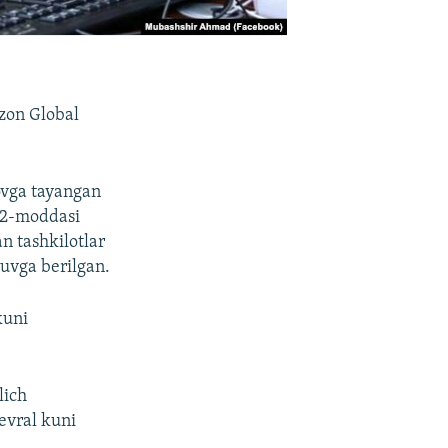
Azon Global
ovga tayangan
-2-moddasi
n tashkilotlar
iruvga berilgan.
kuni
lich
evral kuni