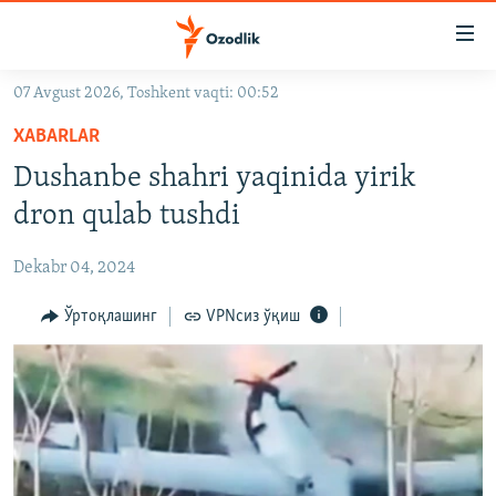
Линклар
Бош
мавзуларга
07 Avgust 2026, Toshkent vaqti: 00:52
ўтинг
OZODLIK SURISHTIRUVLARI
Асосий
XABARLAR
OZODVIDEO
навигацияга
Dushanbe shahri yaqinida yirik
ўтинг
OZODARXIV
dron qulab tushdi
Қидиришга
ўтинг
На русском
Dekabr 04, 2024
ИЖТИМОИЙ ТАРМОҚЛАР
Ўртоқлашинг
VPNсиз ўқиш
Озодлик бошқа тилларда