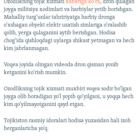
Ozodlikning tojik xizmati
xabariga ko‘ra
, dron qulagan
joyga militsiya xodimlari va harbiylar yetib borishgan.
Mahalliy turg‘unlar tahririyatga harbiy dronga
o‘xshagan obyekt elektr uzatish simlariga o‘ralashib
qolib, yerga qulaganini aytib berishgan. Hodisa
chog‘ida qishloqdagi uylarga shikast yetmagan va hech
kim jabrlanmagan.
Voqea joyida olingan videoda dron qisman yonib
ketganini ko‘rish mumkin.
Ozodlikning tojik xizmati muxbiri voqea sodir bo‘lgan
joyga olib boradigan yo‘l yopib qo‘yilgani, u yoqqa hech
kim qo‘yilmayotganini qayd etgan.
Tojikiston rasmiy idoralari hodisa yuzasidan hali izoh
berganlaricha yo‘q.