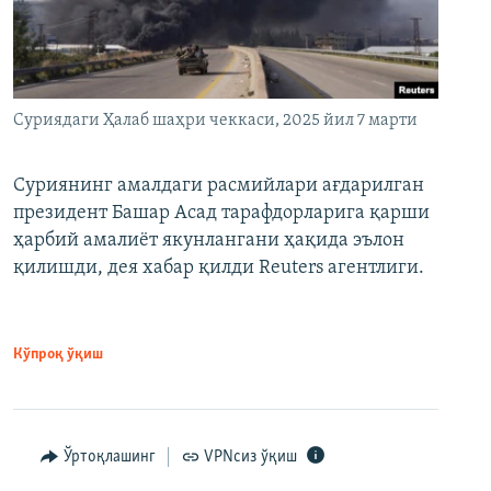
Суриядаги Ҳалаб шаҳри чеккаси, 2025 йил 7 марти
Суриянинг амалдаги расмийлари ағдарилган
президент Башар Асад тарафдорларига қарши
ҳарбий амалиёт якунлангани ҳақида эълон
қилишди, дея хабар қилди Reuters агентлиги.
Кўпроқ ўқиш
Ўртоқлашинг
VPNсиз ўқиш