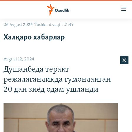
Линклар
Бош
мавзуларга
06 Avgust 2026, Toshkent vaqti: 21:49
ўтинг
OZODLIK SURISHTIRUVLARI
Асосий
Халқаро хабарлар
OZODVIDEO
навигацияга
ўтинг
OZODARXIV
Қидиришга
Avgust 12, 2024
ўтинг
На русском
Душанбеда теракт
режалаганликда гумонланган
ИЖТИМОИЙ ТАРМОҚЛАР
20 дан зиёд одам ушланди
Озодлик бошқа тилларда