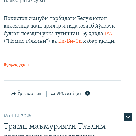
Иллюстратив сурат
Покистон жануби-ғарбидаги Белужистон
вилоятида жангарилар ичида юзлаб йўловчи
бўлган поездни ўққа тутишган. Бу ҳақда
DW
(“Немис тўлқини”) ва
Би-Би-Си
хабар қилди.
Кўпроқ ўқиш
Ўртоқлашинг
VPNсиз ўқиш
Mart 12, 2025
Трамп маъмурияти Таълим