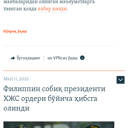
манбаларидан олинган маълумотларга
таянган ҳолда
хабар қилди
.
Кўпроқ ўқиш
Ўртоқлашинг
VPNсиз ўқиш
Mart 11, 2025
Филиппин собиқ президенти
ХЖС ордери бўйича ҳибсга
олинди