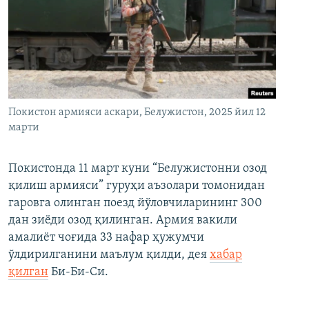
Покистон армияси аскари, Белужистон, 2025 йил 12
марти
Покистонда 11 март куни “Белужистонни озод
қилиш армияси” гуруҳи аъзолари томонидан
гаровга олинган поезд йўловчиларининг 300
дан зиёди озод қилинган. Армия вакили
амалиёт чоғида 33 нафар ҳужумчи
ўлдирилганини маълум қилди, дея
хабар
қилган
Би-Би-Си.