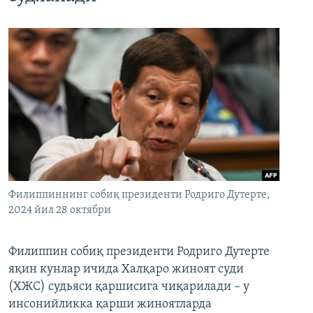
Филиппиннинг собиқ президенти Родриго Дутерте,
2024 йил 28 октябри
Филиппин собиқ президенти Родриго Дутерте
яқин кунлар ичида Халқаро жиноят суди
(ХЖС) судьяси қаршисига чиқарилади – у
инсонийликка қарши жиноятларда