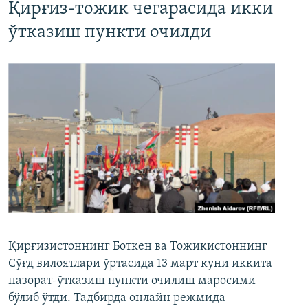
Қирғиз-тожик чегарасида икки
ўтказиш пункти очилди
Қирғизистоннинг Боткен ва Тожикистоннинг
Сўғд вилоятлари ўртасида 13 март куни иккита
назорат-ўтказиш пункти очилиш маросими
бўлиб ўтди. Тадбирда онлайн режмида