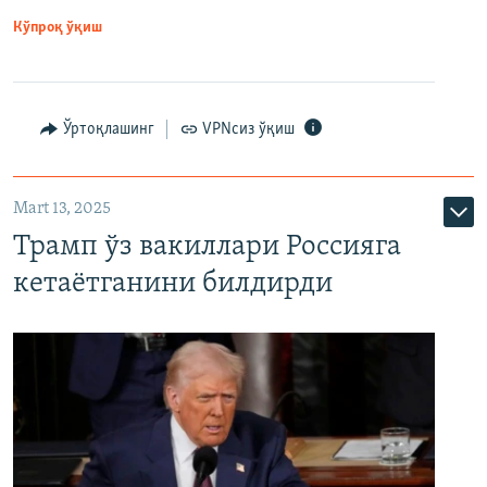
Кўпроқ ўқиш
Ўртоқлашинг
VPNсиз ўқиш
Mart 13, 2025
Трамп ўз вакиллари Россияга
кетаётганини билдирди