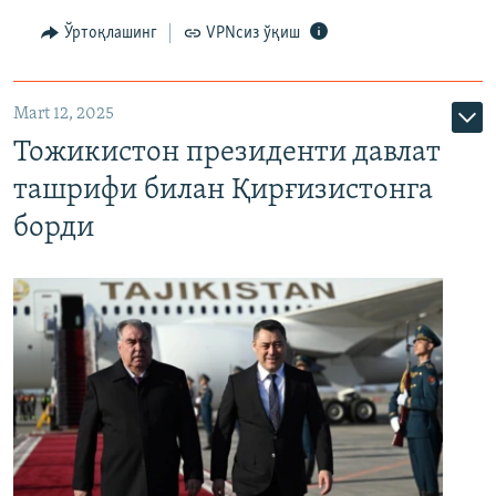
Ўртоқлашинг
VPNсиз ўқиш
Mart 12, 2025
Тожикистон президенти давлат
ташрифи билан Қирғизистонга
борди