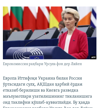
Еврокомиссия раҳбари Урсула фон дер Ляйен
Европа Иттифоқи Украина билан Россия
ўртасидаги сулҳ, АҚШдан ҳарбий ёрдам
етказиб берилиши ва Киевга разведка
маълумотлари узатилишининг тикланишига
оид таклифни қўллаб-қувватлайди. Бу ҳақда