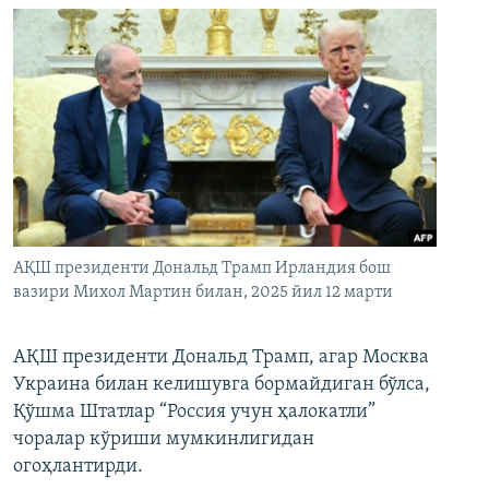
АҚШ президенти Дональд Трамп Ирландия бош
вазири Михол Мартин билан, 2025 йил 12 марти
АҚШ президенти Дональд Трамп, агар Москва
Украина билан келишувга бормайдиган бўлса,
Қўшма Штатлар “Россия учун ҳалокатли”
чоралар кўриши мумкинлигидан
огоҳлантирди.