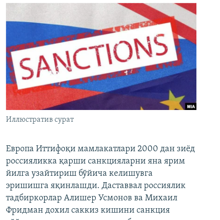
Иллюстратив сурат
Европа Иттифоқи мамлакатлари 2000 дан зиёд
россияликка қарши санкцияларни яна ярим
йилга узайтириш бўйича келишувга
эришишга яқинлашди. Даставвал россиялик
тадбиркорлар Алишер Усмонов ва Михаил
Фридман дохил саккиз кишини санкция