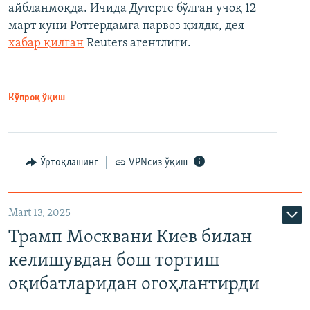
айбланмоқда. Ичида Дутерте бўлган учоқ 12
март куни Роттердамга парвоз қилди, дея
хабар қилган
Reuters агентлиги.
Кўпроқ ўқиш
Ўртоқлашинг
VPNсиз ўқиш
Mart 13, 2025
Трамп Москвани Киев билан
келишувдан бош тортиш
оқибатларидан огоҳлантирди