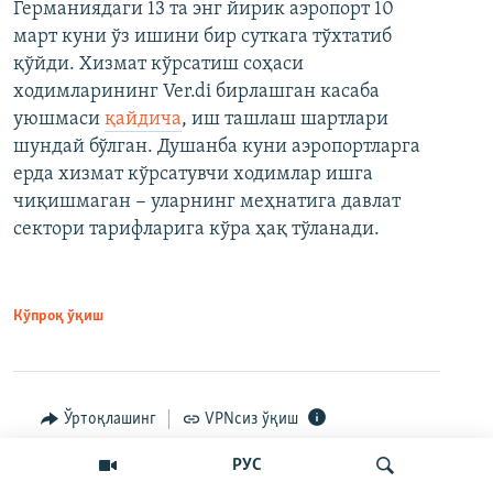
Германиядаги 13 та энг йирик аэропорт 10
март куни ўз ишини бир суткага тўхтатиб
қўйди. Хизмат кўрсатиш соҳаси
ходимларининг Ver.di бирлашган касаба
уюшмаси
қайдича
, иш ташлаш шартлари
шундай бўлган. Душанба куни аэропортларга
ерда хизмат кўрсатувчи ходимлар ишга
чиқишмаган − уларнинг меҳнатига давлат
сектори тарифларига кўра ҳақ тўланади.
Кўпроқ ўқиш
Ўртоқлашинг
VPNсиз ўқиш
РУС