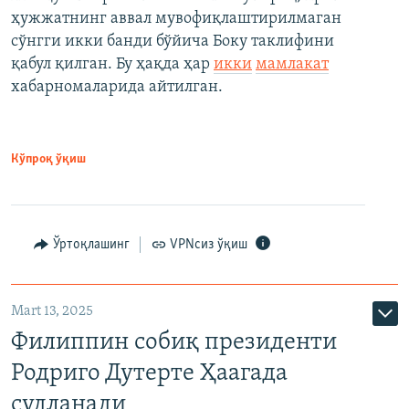
ҳужжатнинг аввал мувофиқлаштирилмаган
сўнгги икки банди бўйича Боку таклифини
қабул қилган. Бу ҳақда ҳар
икки
мамлакат
хабарномаларида айтилган.
Кўпроқ ўқиш
Ўртоқлашинг
VPNсиз ўқиш
Mart 13, 2025
Филиппин собиқ президенти
Родриго Дутерте Ҳаагада
судланади