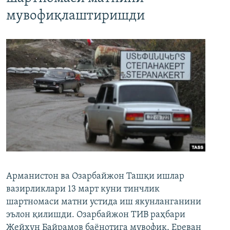
мувофиқлаштиришди
Арманистон ва Озарбайжон Ташқи ишлар
вазирликлари 13 март куни тинчлик
шартномаси матни устида иш якунланганини
эълон қилишди. Озарбайжон ТИВ раҳбари
Жейҳун Байрамов баёнотига мувофиқ, Ереван