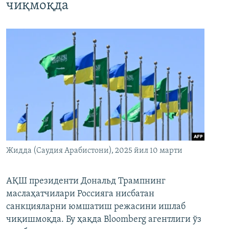
чиқмоқда
Жидда (Саудия Арабистони), 2025 йил 10 марти
АҚШ президенти Дональд Трампнинг
маслаҳатчилари Россияга нисбатан
санкцияларни юмшатиш режасини ишлаб
чиқишмоқда. Бу ҳақда Bloomberg агентлиги ўз