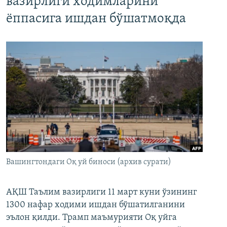
вазирлиги ходимларини
ёппасига ишдан бўшатмоқда
Вашингтондаги Оқ уй биноси (архив сурати)
АҚШ Таълим вазирлиги 11 март куни ўзининг
1300 нафар ходими ишдан бўшатилганини
эълон қилди. Трамп маъмурияти Оқ уйга