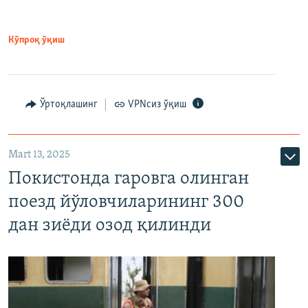
Кўпроқ ўқиш
Ўртоқлашинг
VPNсиз ўқиш
Mart 13, 2025
Покистонда гаровга олинган
поезд йўловчиларининг 300
дан зиёди озод қилинди