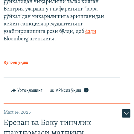
рўйхатидан чиқарилиши талаб қилган
Венгрия улардан уч нафарининг “қора
рўйхат”дан чиқарилишига эришганидан
кейин санкциялар муддатининг
узайтирилишига рози бўлди, деб
ёзди
Bloomberg агентлиги.
Кўпроқ ўқиш
Ўртоқлашинг
VPNсиз ўқиш
Mart 14, 2025
Ереван ва Боку тинчлик
шартномаси матнини