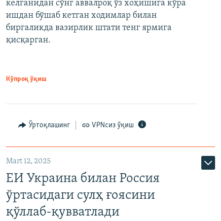
келганидан сўнг аввалроқ ўз хоҳишига кўра
ишдан бўшаб кетган ходимлар билан
биргаликда вазирлик штати тенг ярмига
қисқарган.
Кўпроқ ўқиш
Ўртоқлашинг
VPNсиз ўқиш
Mart 12, 2025
ЕИ Украина билан Россия
ўртасидаги сулҳ ғоясини
қўллаб-қувватлади