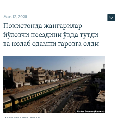
Mart 12, 2025
Покистонда жангарилар
йўловчи поездини ўққа тутди
ва юзлаб одамни гаровга олди