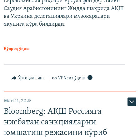
Еврокомиссия раҳбари Урсула фон дер Ляйен
Саудия Арабистонининг Жидда шаҳрида АҚШ
ва Украина делегациялари музокаралари
якунига кўра билдирди.
Кўпроқ ўқиш
Ўртоқлашинг
VPNсиз ўқиш
Mart 11, 2025
Bloomberg: АҚШ Россияга
нисбатан санкцияларни
юмшатиш режасини кўриб