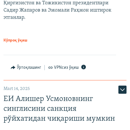
Қирғизистон ва Тожикистон президентлари
Садир Жапаров ва Эмомали Раҳмон иштирок
этганлар.
Кўпроқ ўқиш
Ўртоқлашинг
VPNсиз ўқиш
Mart 14, 2025
ЕИ Алишер Усмоновнинг
синглисини санкция
рўйхатидан чиқариши мумкин