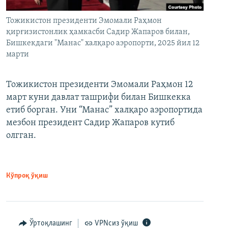
Тожикистон президенти Эмомали Раҳмон
қирғизистонлик ҳамкасби Садир Жапаров билан,
Бишкекдаги "Манас" халқаро аэропорти, 2025 йил 12
марти
Тожикистон президенти Эмомали Раҳмон 12
март куни давлат ташрифи билан Бишкекка
етиб борган. Уни “Манас” халқаро аэропортида
мезбон президент Садир Жапаров кутиб
олгган.
Кўпроқ ўқиш
Ўртоқлашинг
VPNсиз ўқиш