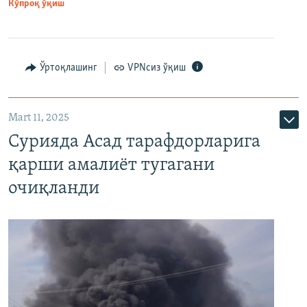
Кўпроқ ўқиш
Ўртоқлашинг
VPNсиз ўқиш
Mart 11, 2025
Сурияда Асад тарафдорларига
қарши амалиёт тугагани
очиқланди