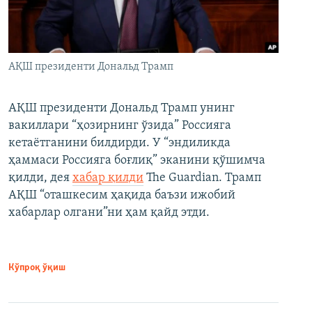
АҚШ президенти Дональд Трамп
АҚШ президенти Дональд Трамп унинг
вакиллари “ҳозирнинг ўзида” Россияга
кетаётганини билдирди. У “эндиликда
ҳаммаси Россияга боғлиқ” эканини қўшимча
қилди, дея
хабар қилди
The Guardian. Трамп
АҚШ “оташкесим ҳақида баъзи ижобий
хабарлар олгани”ни ҳам қайд этди.
Кўпроқ ўқиш