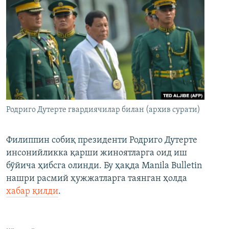
Родриго Дутерте гвардиячилар билан (архив сурати)
Филиппин собиқ президенти Родриго Дутерте
инсонийликка қарши жиноятларга оид иш
бўйича ҳибсга олинди. Бу ҳақда Manila Bulletin
нашри расмий ҳужжатларга таянган ҳолда
хабар қилди
.