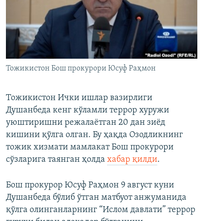
Тожикистон Бош прокурори Юсуф Раҳмон
Тожикистон Ички ишлар вазирлиги
Душанбеда кенг кўламли террор хуружи
уюштиришни режалаётган 20 дан зиёд
кишини қўлга олган. Бу ҳақда Озодликнинг
тожик хизмати мамлакат Бош прокурори
сўзларига таянган ҳолда
хабар қилди
.
Бош прокурор Юсуф Раҳмон 9 август куни
Душанбеда бўлиб ўтган матбуот анжуманида
қўлга олинганларнинг “Ислом давлати” террор