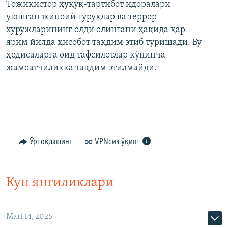
Тожикистор ҳуқуқ-тартибот идоралари
уюшган жиноий гуруҳлар ва террор
хуружларининг олди олингани ҳақида ҳар
ярим йилда ҳисобот тақдим этиб туришади. Бу
ҳодисаларга оид тафсилотлар кўпинча
жамоатчиликка тақдим этилмайди.
Ўртоқлашинг
VPNсиз ўқиш
Кун янгиликлари
Mart 14, 2025