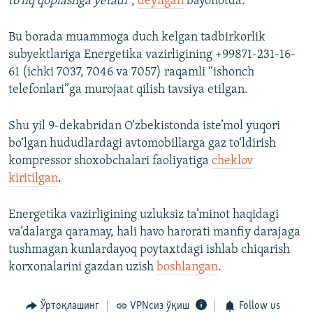
to‘liq qoplashga yetadi
”,
deyilgan
bayonotda.
Bu borada muammoga duch kelgan tadbirkorlik
subyektlariga Energetika vazirligining +99871-231-16-
61 (ichki 7037, 7046 va 7057) raqamli “ishonch
telefonlari”ga murojaat qilish tavsiya etilgan.
Shu yil 9-dekabridan O‘zbekistonda iste’mol yuqori
bo‘lgan hududlardagi avtomobillarga gaz to‘ldirish
kompressor shoxobchalari faoliyatiga
cheklov
kiritilgan
.
Energetika vazirligining uzluksiz ta’minot haqidagi
va’dalarga qaramay, hali havo harorati manfiy darajaga
tushmagan kunlardayoq poytaxtdagi ishlab chiqarish
korxonalarini gazdan uzish
boshlangan
.
Ўртоқлашинг
VPNсиз ўқиш
Follow us