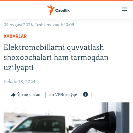
Линклар
Бош
мавзуларга
09 Avgust 2026, Toshkent vaqti: 13:09
ўтинг
OZODLIK SURISHTIRUVLARI
Асосий
XABARLAR
OZODVIDEO
навигацияга
Elektromobillarni quvvatlash
ўтинг
OZODARXIV
shoxobchalari ham tarmoqdan
Қидиришга
ўтинг
uzilyapti
На русском
Dekabr 18, 2024
ИЖТИМОИЙ ТАРМОҚЛАР
Ўртоқлашинг
VPNсиз ўқиш
Озодлик бошқа тилларда