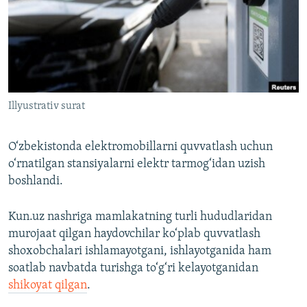
Illyustrativ surat
O‘zbekistonda elektromobillarni quvvatlash uchun
o‘rnatilgan stansiyalarni elektr tarmog‘idan uzish
boshlandi.
Kun.uz nashriga mamlakatning turli hududlaridan
murojaat qilgan haydovchilar ko‘plab quvvatlash
shoxobchalari ishlamayotgani, ishlayotganida ham
soatlab navbatda turishga to‘g‘ri kelayotganidan
shikoyat qilgan
.