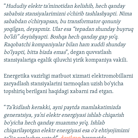
“
Hududiy elektr ta’minotidan kelishib, hech qanday
sababsiz stansiyalarimizni o‘chirib tashlashyapti. Nima
sababdan o‘chiryapsan, bu transformator qonuniy
yoqilgan, deyapmiz. Ular esa “tepadan shunday buyruq
bo‘ldi” deyishyapti. Boshqa hech qanday gap yo‘q.
Raqobatchi kompaniyalar bilan ham xuddi shunday
bo‘lyapti, bitta bizda emas
”, degan quvvatlash
stansiyalariga egalik qiluvchi yirik kompaniya vakili.
Energetika vazirligi matbuot xizmati elektromobillarni
zaryadlash stansiyalarini tarmoqdan uzish bo‘yicha
topshiriq berilgani haqidagi xabarni rad etgan.
“
Ta’kidlash kerakki, ayni paytda mamlakatimizda
generatsiya, ya’ni elektr energiyasi ishlab chiqarish
bo‘yicha hech qanday muammo yo‘q. Ishlab
chiqarilayotgan elektr energiyasi esa o‘z ehtiyojimizni