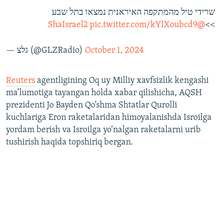
שרידי טיל מהמתקפה האיראנית נמצאו בתל שבע
pic.twitter.com/kYlXoubcd9
@ShaIsrael2
>>
— גלצ (@GLZRadio)
October 1, 2024
Reuters
agentligining Oq uy Milliy xavfsizlik kengashi
ma’lumotiga tayangan holda xabar qilishicha, AQSH
prezidenti Jo Bayden Qo‘shma Shtatlar Qurolli
kuchlariga Eron raketalaridan himoyalanishda Isroilga
yordam berish va Isroilga yo‘nalgan raketalarni urib
tushirish haqida topshiriq bergan.