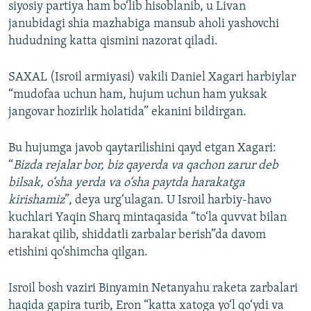
siyosiy partiya ham bo‘lib hisoblanib, u Livan
janubidagi shia mazhabiga mansub aholi yashovchi
hududning katta qismini nazorat qiladi.
SAXAL (Isroil armiyasi) vakili Daniel Xagari harbiylar
“mudofaa uchun ham, hujum uchun ham yuksak
jangovar hozirlik holatida” ekanini bildirgan.
Bu hujumga javob qaytarilishini qayd etgan Xagari:
“
Bizda rejalar bor, biz qayerda va qachon zarur deb
bilsak, o‘sha yerda va o‘sha paytda harakatga
kirishamiz
”, deya urg‘ulagan. U Isroil harbiy-havo
kuchlari Yaqin Sharq mintaqasida “to‘la quvvat bilan
harakat qilib, shiddatli zarbalar berish”da davom
etishini qo‘shimcha qilgan.
Isroil bosh vaziri Binyamin Netanyahu raketa zarbalari
haqida gapira turib, Eron “katta xatoga yo‘l qo‘ydi va