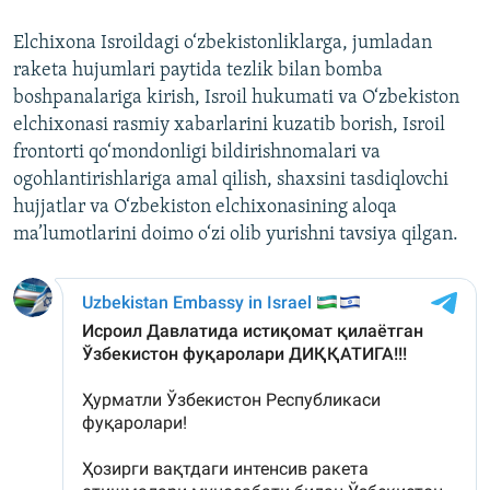
Elchixona Isroildagi o‘zbekistonliklarga, jumladan
raketa hujumlari paytida tezlik bilan bomba
boshpanalariga kirish, Isroil hukumati va O‘zbekiston
elchixonasi rasmiy xabarlarini kuzatib borish, Isroil
frontorti qo‘mondonligi bildirishnomalari va
ogohlantirishlariga amal qilish, shaxsini tasdiqlovchi
hujjatlar va O‘zbekiston elchixonasining aloqa
ma’lumotlarini doimo o‘zi olib yurishni tavsiya qilgan.