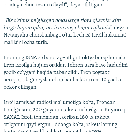
buning uchun tovon to‘laydi”, deya bildirgan.
“
Biz o‘zimiz belgilagan qoidalarga rioya qilamiz: kim
bizga hujum qilsa, biz ham unga hujum qilamiz
”, degan
Netanyahu chorshanbaga o‘tar kechasi Isroil hukumati
majlisini ocha turib.
Eronning ISNA axborot agentligi 1-oktyabr oqshomida
Eron Isroilga hujum ortidan Tehron uzra havo hududini
yopib qo‘ygani haqida xabar qildi. Eron poytaxti
aeroportidagi reyslar chorshanba kuni soat 10 gacha
bekor qilingan.
Isroil armiyasi radiosi ma’lumotiga ko‘ra, Erondan
Isroilga jami 200 ga yaqin raketa uchirilgan. Keyinroq
SAXAL Isroil tomonidan taqriban 180 ta raketa
otilganini qayd etgan. Iddaoga ko‘ra, raketalarning