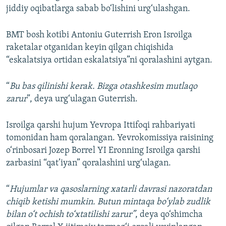
jiddiy oqibatlarga sabab bo‘lishini urg‘ulashgan.
BMT bosh kotibi Antoniu Guterrish Eron Isroilga
raketalar otganidan keyin qilgan chiqishida
“eskalatsiya ortidan eskalatsiya”ni qoralashini aytgan.
“
Bu bas qilinishi kerak. Bizga otashkesim mutlaqo
zarur
”, deya urg‘ulagan Guterrish.
Isroilga qarshi hujum Yevropa Ittifoqi rahbariyati
tomonidan ham qoralangan. Yevrokomissiya raisining
o‘rinbosari Jozep Borrel YI Eronning Isroilga qarshi
zarbasini “qat’iyan” qoralashini urg‘ulagan.
“
Hujumlar va qasoslarning xatarli davrasi nazoratdan
chiqib ketishi mumkin. Butun mintaqa bo‘ylab zudlik
bilan o‘t ochish to‘xtatilishi zarur”
, deya qo‘shimcha