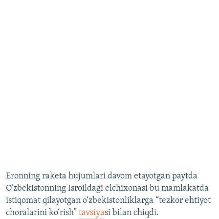
Eronning raketa hujumlari davom etayotgan paytda
O‘zbekistonning Isroildagi elchixonasi bu mamlakatda
istiqomat qilayotgan o‘zbekistonliklarga “tezkor ehtiyot
choralarini ko‘rish”
tavsiya
si bilan chiqdi.