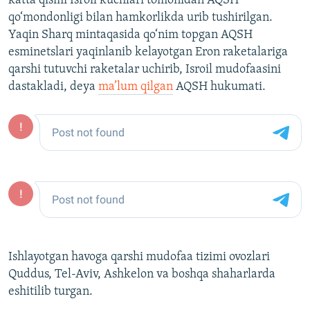
katta qismi Isroil kuchlari tomonidan AQSH
qo‘mondonligi bilan hamkorlikda urib tushirilgan.
Yaqin Sharq mintaqasida qo‘nim topgan AQSH
esminetslari yaqinlanib kelayotgan Eron raketalariga
qarshi tutuvchi raketalar uchirib, Isroil mudofaasini
dastakladi, deya
ma’lum qilgan
AQSH hukumati.
Ishlayotgan havoga qarshi mudofaa tizimi ovozlari
Quddus, Tel-Aviv, Ashkelon va boshqa shaharlarda
eshitilib turgan.