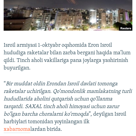
Isroil armiyasi 1-oktyabr oqshomida Eron Isroil
hududiga raketalar bilan zarba bergani haqida ma’lum
qildi. Tinch aholi vakillariga pana joylarga yashirinish
buyurilgan.
“
Bir muddat oldin Erondan Isroil davlati tomonga
raketalar uchirilgan. Qo‘mondonlik mamlakatning turli
hududlarida aholini qutqarish uchun qo‘llanma
tarqatdi. SAXAL tinch aholi himoyasi uchun zarur
bo‘lgan barcha choralarni ko‘rmoqda
”, deyilgan Isroil
harbiylari tomonidan yoyinlangan ilk
xabarnoma
lardan birida.