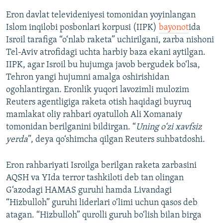
Eron davlat televideniyesi tomonidan yoyinlangan
Islom inqilobi posbonlari korpusi (IIPK)
bayonot
ida
Isroil tarafiga “o‘nlab raketa” uchirilgani, zarba nishoni
Tel-Aviv atrofidagi uchta harbiy baza ekani aytilgan.
IIPK, agar Isroil bu hujumga javob bergudek bo‘lsa,
Tehron yangi hujumni amalga oshirishidan
ogohlantirgan. Eronlik yuqori lavozimli mulozim
Reuters agentligiga raketa otish haqidagi buyruq
mamlakat oliy rahbari oyatulloh Ali Xomanaiy
tomonidan berilganini bildirgan. “
Uning o‘zi xavfsiz
yerda
”, deya qo‘shimcha qilgan Reuters suhbatdoshi.
Eron rahbariyati Isroilga berilgan raketa zarbasini
AQSH va YIda terror tashkiloti deb tan olingan
G‘azodagi HAMAS guruhi hamda Livandagi
“Hizbulloh” guruhi liderlari o‘limi uchun qasos deb
atagan. “Hizbulloh” qurolli guruh bo‘lish bilan birga