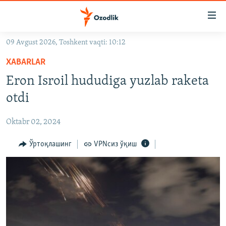
Линклар
Бош
мавзуларга
09 Avgust 2026, Toshkent vaqti: 10:12
ўтинг
OZODLIK SURISHTIRUVLARI
Асосий
XABARLAR
OZODVIDEO
навигацияга
Eron Isroil hududiga yuzlab raketa
ўтинг
OZODARXIV
otdi
Қидиришга
ўтинг
На русском
Oktabr 02, 2024
ИЖТИМОИЙ ТАРМОҚЛАР
Ўртоқлашинг
VPNсиз ўқиш
Озодлик бошқа тилларда