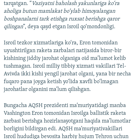
tarqatgan. “
Vaziyatni baholash yakunlariga ko‘ra
aholiga butun mamlakat bo‘ylab himoyalangan
boshpanalarni tark etishga ruxsat berishga qaror
qilingan
”, deya qayd etgan Isroil qo‘mondonligi.
Isroil tezkor xizmatlariga ko‘ra, Eron tomonidan
uyushtirilgan raketa zarbalari natijasida biror-bir
kishining jiddiy jarohat olganiga oid ma’lumot kelib
tushmagan. Isroil milliy tibbiy xizmati vakillari Tel-
Avivda ikki kishi yengil jarohat olgani, yana bir necha
fuqaro pana joyga ketish yo‘lida xavfli bo‘lmagan
jarohatlar olganini ma’lum qilishgan.
Bungacha AQSH prezidenti ma’muriyatidagi manba
Vashington Eron tomonidan Isroilga ballistik raketa
zarbasi berishga hozirlanayotgani haqida ma’lumotlar
borligini bildirgan edi. AQSH ma’muriyativakillari
Isroil hududiga bevosita harbiy hujum Tehron uchun