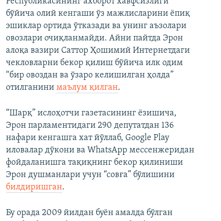
Республикасининг ахборот хавфсизлиги
бўйича олий кенгаши ўз мажлисларини ёпиқ
эшиклар ортида ўтказади ва унинг аъзолари
овозлари очиқланмайди. Айни пайтда Эрон
алоқа вазири Саттор Ҳошимий Интернетдаги
чекловларни бекор қилиш бўйича илк одим
“бир овоздан ва ўзаро келишилган ҳолда”
отилганини
маълум қилган
.
“Шарқ” ислоҳотчи газетасининг ёзишича,
Эрон парламентидаги 290 депутатдан 136
нафари кенгашга хат йўллаб, Google Play
иловалар дўкони ва WhatsApp мессенжеридан
фойдаланишга тақиқнинг бекор қилиниши
Эрон душманлари учун “совға” бўлишини
билдиришган
.
Бу орада 2009 йилдан буён амалда бўлган