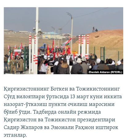
Қирғизистоннинг Боткен ва Тожикистоннинг
Сўғд вилоятлари ўртасида 13 март куни иккита
назорат-ўтказиш пункти очилиш маросими
бўлиб ўтди. Тадбирда онлайн режмида
Қирғизистон ва Тожикистон президентлари
Садир Жапаров ва Эмомали Раҳмон иштирок
этганлар.