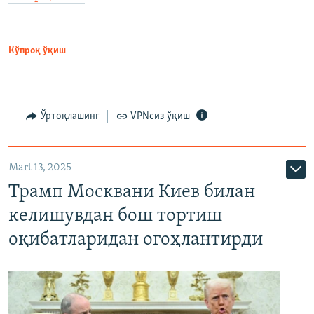
Кўпроқ ўқиш
Ўртоқлашинг
VPNсиз ўқиш
Mart 13, 2025
Трамп Москвани Киев билан
келишувдан бош тортиш
оқибатларидан огоҳлантирди