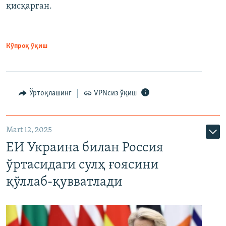
қисқарган.
Кўпроқ ўқиш
Ўртоқлашинг
VPNсиз ўқиш
Mart 12, 2025
ЕИ Украина билан Россия
ўртасидаги сулҳ ғоясини
қўллаб-қувватлади