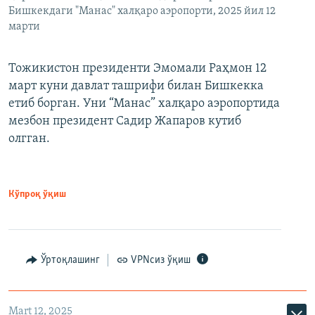
Бишкекдаги "Манас" халқаро аэропорти, 2025 йил 12
марти
Тожикистон президенти Эмомали Раҳмон 12
март куни давлат ташрифи билан Бишкекка
етиб борган. Уни “Манас” халқаро аэропортида
мезбон президент Садир Жапаров кутиб
олгган.
Кўпроқ ўқиш
Ўртоқлашинг
VPNсиз ўқиш
Mart 12, 2025