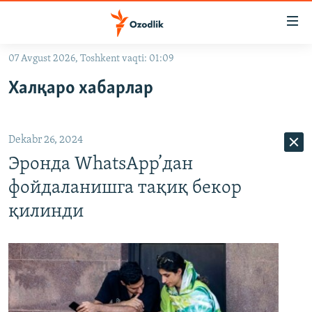
Линклар
Бош
мавзуларга
07 Avgust 2026, Toshkent vaqti: 01:09
ўтинг
OZODLIK SURISHTIRUVLARI
Асосий
Халқаро хабарлар
OZODVIDEO
навигацияга
ўтинг
OZODARXIV
Қидиришга
Dekabr 26, 2024
ўтинг
На русском
Эронда WhatsApp’дан
фойдаланишга тақиқ бекор
ИЖТИМОИЙ ТАРМОҚЛАР
қилинди
Озодлик бошқа тилларда