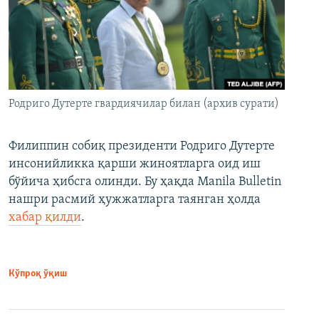
Родриго Дутерте гвардиячилар билан (архив сурати)
Филиппин собиқ президенти Родриго Дутерте
инсонийликка қарши жиноятларга оид иш
бўйича ҳибсга олинди. Бу ҳақда Manila Bulletin
нашри расмий ҳужжатларга таянган ҳолда
хабар қилди
.
Кўпроқ ўқиш