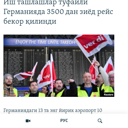
Иш ташлашлар туфайли
Германияда 3500 дан зиёд рейс
бекор қилинди
Германиядаги 13 та энг йирик аэропорт 10
март куни ўз ишини бир суткага тўхтатиб
РУС
қўйди. Хизмат кўрсатиш соҳаси