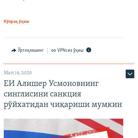
Кўпроқ ўқиш
Ўртоқлашинг
VPNсиз ўқиш
Mart 14, 2025
ЕИ Алишер Усмоновнинг
синглисини санкция
рўйхатидан чиқариши мумкин