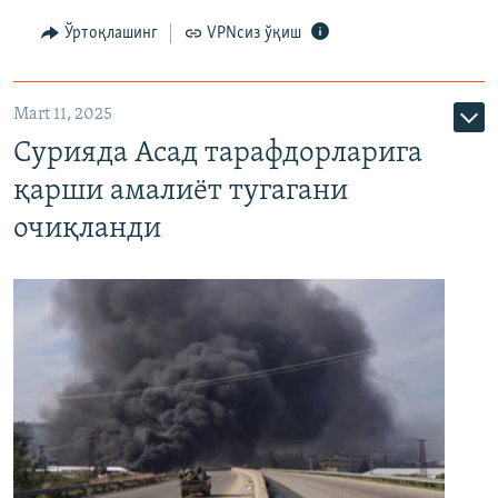
Ўртоқлашинг
VPNсиз ўқиш
Mart 11, 2025
Сурияда Асад тарафдорларига
қарши амалиёт тугагани
очиқланди