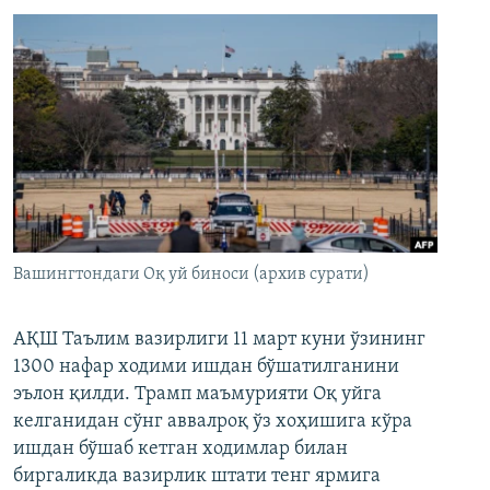
Вашингтондаги Оқ уй биноси (архив сурати)
АҚШ Таълим вазирлиги 11 март куни ўзининг
1300 нафар ходими ишдан бўшатилганини
эълон қилди. Трамп маъмурияти Оқ уйга
келганидан сўнг аввалроқ ўз хоҳишига кўра
ишдан бўшаб кетган ходимлар билан
биргаликда вазирлик штати тенг ярмига