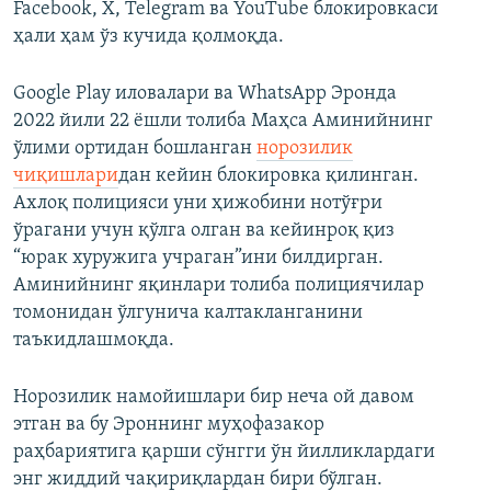
Facebook, Х, Telegram ва YouTube блокировкаси
ҳали ҳам ўз кучида қолмоқда.
Google Play иловалари ва WhatsApp Эронда
2022 йили 22 ёшли толиба Маҳса Аминийнинг
ўлими ортидан бошланган
норозилик
чиқишлари
дан кейин блокировка қилинган.
Ахлоқ полицияси уни ҳижобини нотўғри
ўрагани учун қўлга олган ва кейинроқ қиз
“юрак хуружига учраган”ини билдирган.
Аминийнинг яқинлари толиба полициячилар
томонидан ўлгунича калтакланганини
таъкидлашмоқда.
Норозилик намойишлари бир неча ой давом
этган ва бу Эроннинг муҳофазакор
раҳбариятига қарши сўнгги ўн йилликлардаги
энг жиддий чақириқлардан бири бўлган.