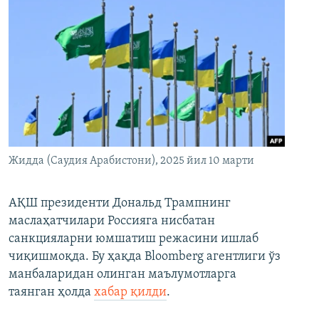
Жидда (Саудия Арабистони), 2025 йил 10 марти
АҚШ президенти Дональд Трампнинг
маслаҳатчилари Россияга нисбатан
санкцияларни юмшатиш режасини ишлаб
чиқишмоқда. Бу ҳақда Bloomberg агентлиги ўз
манбаларидан олинган маълумотларга
таянган ҳолда
хабар қилди
.