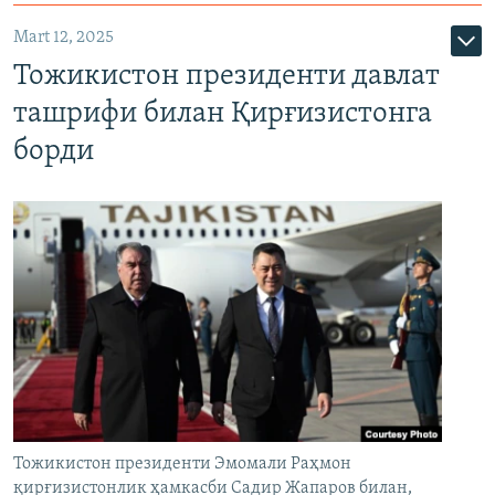
Mart 12, 2025
Тожикистон президенти давлат
ташрифи билан Қирғизистонга
борди
Тожикистон президенти Эмомали Раҳмон
қирғизистонлик ҳамкасби Садир Жапаров билан,