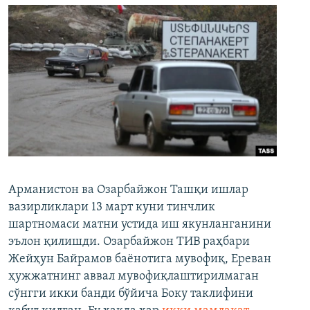
Арманистон ва Озарбайжон Ташқи ишлар
вазирликлари 13 март куни тинчлик
шартномаси матни устида иш якунланганини
эълон қилишди. Озарбайжон ТИВ раҳбари
Жейҳун Байрамов баёнотига мувофиқ, Ереван
ҳужжатнинг аввал мувофиқлаштирилмаган
сўнгги икки банди бўйича Боку таклифини