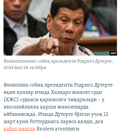
Филиппиннинг собиқ президенти Родриго Дутерте,
2024 йил 28 октябри
Филиппин собиқ президенти Родриго Дутерте
яқин кунлар ичида Халқаро жиноят суди
(ХЖС) судьяси қаршисига чиқарилади – у
инсонийликка қарши жиноятларда
айбланмоқда. Ичида Дутерте бўлган учоқ 12
март куни Роттердамга парвоз қилди, дея
хабар қилган
Reuters агентлиги.