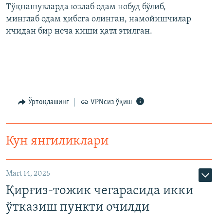
Тўқнашувларда юзлаб одам нобуд бўлиб,
минглаб одам ҳибсга олинган, намойишчилар
ичидан бир неча киши қатл этилган.
Ўртоқлашинг
VPNсиз ўқиш
Кун янгиликлари
Mart 14, 2025
Қирғиз-тожик чегарасида икки
ўтказиш пункти очилди