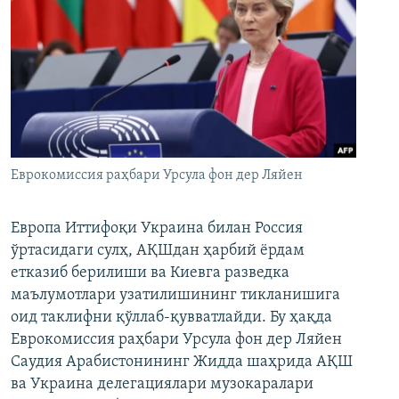
Еврокомиссия раҳбари Урсула фон дер Ляйен
Европа Иттифоқи Украина билан Россия
ўртасидаги сулҳ, АҚШдан ҳарбий ёрдам
етказиб берилиши ва Киевга разведка
маълумотлари узатилишининг тикланишига
оид таклифни қўллаб-қувватлайди. Бу ҳақда
Еврокомиссия раҳбари Урсула фон дер Ляйен
Саудия Арабистонининг Жидда шаҳрида АҚШ
ва Украина делегациялари музокаралари