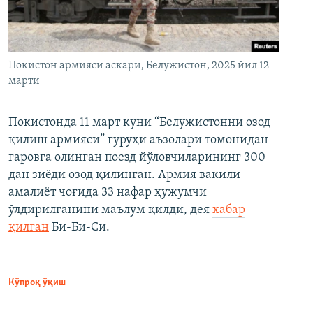
Покистон армияси аскари, Белужистон, 2025 йил 12
марти
Покистонда 11 март куни “Белужистонни озод
қилиш армияси” гуруҳи аъзолари томонидан
гаровга олинган поезд йўловчиларининг 300
дан зиёди озод қилинган. Армия вакили
амалиёт чоғида 33 нафар ҳужумчи
ўлдирилганини маълум қилди, дея
хабар
қилган
Би-Би-Си.
Кўпроқ ўқиш