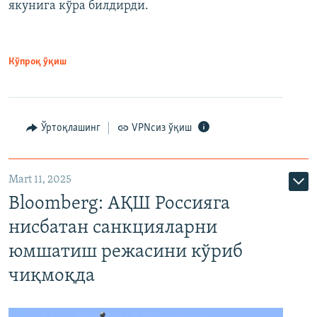
якунига кўра билдирди.
Кўпроқ ўқиш
Ўртоқлашинг
VPNсиз ўқиш
Mart 11, 2025
Bloomberg: АҚШ Россияга
нисбатан санкцияларни
юмшатиш режасини кўриб
чиқмоқда