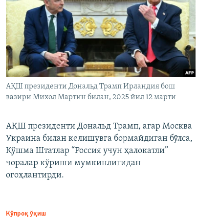
АҚШ президенти Дональд Трамп Ирландия бош
вазири Михол Мартин билан, 2025 йил 12 марти
АҚШ президенти Дональд Трамп, агар Москва
Украина билан келишувга бормайдиган бўлса,
Қўшма Штатлар “Россия учун ҳалокатли”
чоралар кўриши мумкинлигидан
огоҳлантирди.
Кўпроқ ўқиш