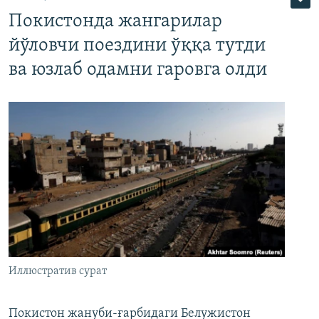
Покистонда жангарилар
йўловчи поездини ўққа тутди
ва юзлаб одамни гаровга олди
Иллюстратив сурат
Покистон жануби-ғарбидаги Белужистон