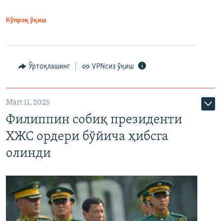
Кўпроқ ўқиш
Ўртоқлашинг
VPNсиз ўқиш
Mart 11, 2025
Филиппин собиқ президенти
ХЖС ордери бўйича ҳибсга
олинди