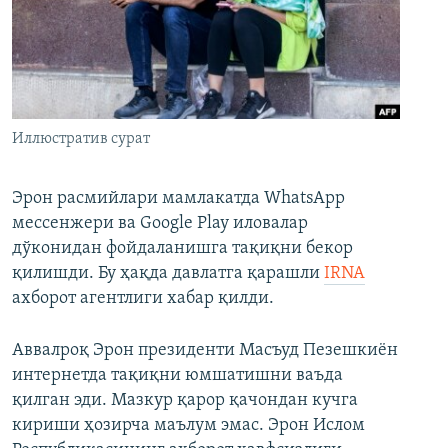
Иллюстратив сурат
Эрон расмийлари мамлакатда WhatsApp
мессенжери ва Google Play иловалар
дўконидан фойдаланишга тақиқни бекор
қилишди. Бу ҳақда давлатга қарашли
IRNA
ахборот агентлиги хабар қилди.
Аввалроқ Эрон президенти Масъуд Пезешкиён
интернетда тақиқни юмшатишни ваъда
қилган эди. Мазкур қарор қачондан кучга
кириши ҳозирча маълум эмас. Эрон Ислом