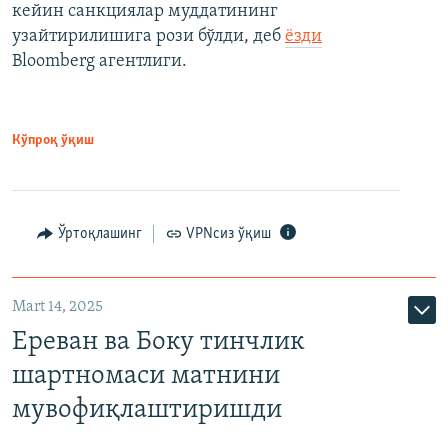
кейин санкциялар муддатининг
узайтирилишига рози бўлди, деб
ёзди
Bloomberg агентлиги.
Кўпроқ ўқиш
Ўртоқлашинг
VPNсиз ўқиш
Mart 14, 2025
Ереван ва Боку тинчлик
шартномаси матнини
мувофиқлаштиришди