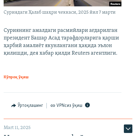
Суриядаги Ҳалаб шаҳри чеккаси, 2025 йил 7 марти
Суриянинг амалдаги расмийлари ағдарилган
президент Башар Асад тарафдорларига қарши
ҳарбий амалиёт якунлангани ҳақида эълон
қилишди, дея хабар қилди Reuters агентлиги.
Кўпроқ ўқиш
Ўртоқлашинг
VPNсиз ўқиш
Mart 11, 2025