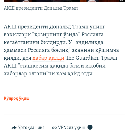
АҚШ президенти Дональд Трамп
АҚШ президенти Дональд Трамп унинг
вакиллари “ҳозирнинг ўзида” Россияга
кетаётганини билдирди. У “эндиликда
ҳаммаси Россияга боғлиқ” эканини қўшимча
қилди, дея
хабар қилди
The Guardian. Трамп
АҚШ “оташкесим ҳақида баъзи ижобий
хабарлар олгани”ни ҳам қайд этди.
Кўпроқ ўқиш
Ўртоқлашинг
VPNсиз ўқиш