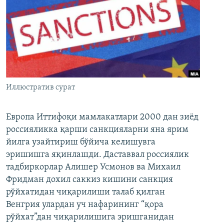
Иллюстратив сурат
Европа Иттифоқи мамлакатлари 2000 дан зиёд
россияликка қарши санкцияларни яна ярим
йилга узайтириш бўйича келишувга
эришишга яқинлашди. Даставвал россиялик
тадбиркорлар Алишер Усмонов ва Михаил
Фридман дохил саккиз кишини санкция
рўйхатидан чиқарилиши талаб қилган
Венгрия улардан уч нафарининг “қора
рўйхат”дан чиқарилишига эришганидан