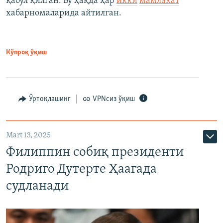
қабул қилган. Бу ҳақда ҳар
икки
мамлакат
хабарномаларида айтилган.
Кўпроқ ўқиш
Ўртоқлашинг
VPNсиз ўқиш
Mart 13, 2025
Филиппин собиқ президенти
Родриго Дутерте Ҳаагада
судланади