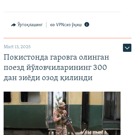
Ўртоқлашинг
VPNсиз ўқиш
Mart 13, 2025
Покистонда гаровга олинган
поезд йўловчиларининг 300
дан зиёди озод қилинди