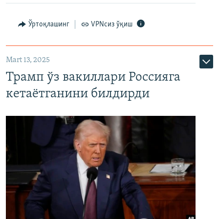
Ўртоқлашинг
VPNсиз ўқиш
Mart 13, 2025
Трамп ўз вакиллари Россияга
кетаётганини билдирди