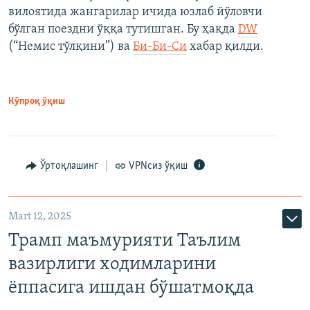
вилоятида жангарилар ичида юзлаб йўловчи
бўлган поездни ўққа тутишган. Бу ҳақда
DW
(“Немис тўлқини”) ва
Би-Би-Си
хабар қилди.
Кўпроқ ўқиш
Ўртоқлашинг
VPNсиз ўқиш
Mart 12, 2025
Трамп маъмурияти Таълим
вазирлиги ходимларини
ёппасига ишдан бўшатмоқда