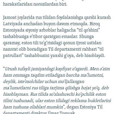
harakatlaridan norozilardan biri.
Jamoat joylarida rus tilidan foydalanishga qarshi kurash
Latviyada anchadan buyon davom etmoqda. Biroq
Estoniyada siyosiy arboblar haligacha “til qo‘shini”
tashabbusiga e’tibor qaratgan emaslar. Shunga
qaramay, eston tili to‘g‘risidagi qonun ijrosi ustidan
nazorat olib boradigan Til departamenti rahbari “til
patrullari” tashabbusini yaxshi g‘oya, deb hisoblaydi.
“
Urush tufayli jamiyatdagi kayfiyat o‘zgardi. Men o‘zim
ham ommaga taqdim etiladigan barcha ma’lumotni,
deylik, iste’molchilar uchun mo‘ljallangan
ma’lumotlarni rus tiliga tarjima qilishga hojat yo‘q, deb
hisoblayman. Rus tilida so‘zlashuvchi ko‘pchilik eston
tilini tushunadi, ular eston tilidagi reklama bukletlarini
ham tushuna olishlari mumkin
”, degan Estoniya Til
departamenti direktor Ilmar Tomusk.