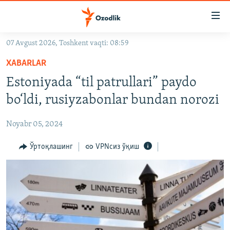
Линклар
Бош
мавзуларга
07 Avgust 2026, Toshkent vaqti: 08:59
ўтинг
OZODLIK SURISHTIRUVLARI
Асосий
XABARLAR
OZODVIDEO
навигацияга
Estoniyada “til patrullari” paydo
ўтинг
OZODARXIV
bo‘ldi, rusiyzabonlar bundan norozi
Қидиришга
ўтинг
На русском
Noyabr 05, 2024
ИЖТИМОИЙ ТАРМОҚЛАР
Ўртоқлашинг
VPNсиз ўқиш
Озодлик бошқа тилларда