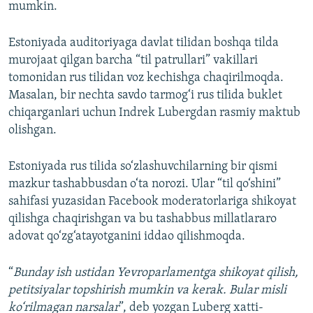
mumkin.
Estoniyada auditoriyaga davlat tilidan boshqa tilda
murojaat qilgan barcha “til patrullari” vakillari
tomonidan rus tilidan voz kechishga chaqirilmoqda.
Masalan, bir nechta savdo tarmog‘i rus tilida buklet
chiqarganlari uchun Indrek Lubergdan rasmiy maktub
olishgan.
Estoniyada rus tilida so‘zlashuvchilarning bir qismi
mazkur tashabbusdan o‘ta norozi. Ular “til qo‘shini”
sahifasi yuzasidan Facebook moderatorlariga shikoyat
qilishga chaqirishgan va bu tashabbus millatlararo
adovat qo‘zg‘atayotganini iddao qilishmoqda.
“
Bunday ish ustidan Yevroparlamentga shikoyat qilish,
petitsiyalar topshirish mumkin va kerak. Bular misli
ko‘rilmagan narsalar
”, deb yozgan Luberg xatti-