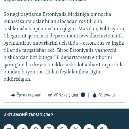
So‘nggi paytlarda Estoniyada birdaniga bir necha
muassasa mijozlar bilan aloqadan rus tili olib
tashlanishi haqida ma’lum qilgan. Masalan, Politsiya va
Chegarani qo‘riqlash departamenti avvallari avtomatik
ogohlantiruv xabarlarini uch tilda – eston, rus va ingliz
tillarida tarqatishar edi. Biroq Estoniyada yashovchi
kishilardan biri bunga Til departamenti e’tiborini
qaratganidan keyin bu ikki tashkilot xabar tarqatishda
bundan buyon rus tilidan foydalanilmasligini
bildirishgan.
Ўртоқлашинг
VPNсиз ўқиш
Follow us
ИЖТИМОИЙ ТАРМОҚЛАР