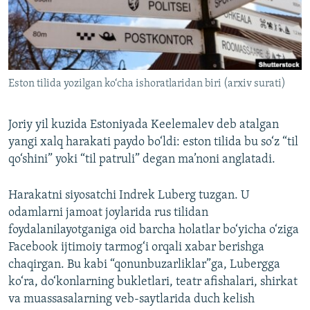
Eston tilida yozilgan ko‘cha ishoratlaridan biri (arxiv surati)
Joriy yil kuzida Estoniyada Keelemalev deb atalgan
yangi xalq harakati paydo bo‘ldi: eston tilida bu so‘z “til
qo‘shini” yoki “til patruli” degan ma’noni anglatadi.
Harakatni siyosatchi Indrek Luberg tuzgan. U
odamlarni jamoat joylarida rus tilidan
foydalanilayotganiga oid barcha holatlar bo‘yicha o‘ziga
Facebook ijtimoiy tarmog‘i orqali xabar berishga
chaqirgan. Bu kabi “qonunbuzarliklar”ga, Lubergga
ko‘ra, do‘konlarning bukletlari, teatr afishalari, shirkat
va muassasalarning veb-saytlarida duch kelish