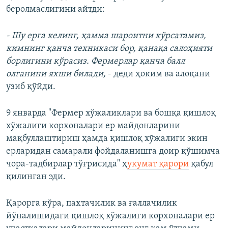
беролмаслигини айтди:
- Шу ерга келинг, ҳамма шароитни кўрсатамиз,
кимнинг қанча техникаси бор, қанақа салоҳияти
борлигини кўрасиз. Фермерлар қанча балл
олганини яхши билади,
- деди ҳоким ва алоқани
узиб қўйди.
9 январда "Фермер хўжаликлари ва бошқа қишлоқ
хўжалиги корхоналари ер майдонларини
мақбуллаштириш ҳамда қишлоқ хўжалиги экин
ерларидан самарали фойдаланишга доир қўшимча
чора-тадбирлар тўғрисида" ҳ
укумат қарори
қабул
қилинган эди.
Қарорга кўра, пахтачилик ва ғаллачилик
йўналишидаги қишлоқ хўжалиги корхоналари ер