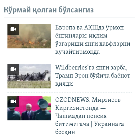
Кўрмай қолган бўлсангиз
Европа ва АҚШда ўрмон
ёнғинлари: иқлим
ўзгариши янги хавфларни
кучайтирмоқда
Wildberries’га янги зарба,
Трамп Эрон бўйича баёнот
қилди
OZODNEWS: Мирзиёев
Қирғизистонда —
Чашмадан пенсия
битимигача | Украинага
босқин