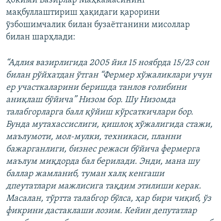
ҳокими Вазирлар Маҳкамасининг
мақбуллаштириш ҳақидаги қарорини
ўзбошимчалик билан бузаётганини мисоллар
билан шарҳлади:
“Адлия вазирлигида 2005 йил 15 ноябрда 15/23 сон
билан рўйхатдан ўтган “Фермер хўжаликлари учун
ер участкаларини беришда танлов ғолибини
аниқлаш бўйича” Низом бор. Шу Низомда
талабгорларга балл қўйиш кўрсаткичлари бор.
Бунда мутахассислиги, қишлоқ хўжалигида стажи,
маълумоти, мол-мулки, техникаси, планни
бажарганлиги, бизнес режаси бўйича фермерга
маълум миқдорда бал берилади. Энди, мана шу
баллар жамланиб, туман халқ кенгаши
дпеутатлари мажлисига тақдим этилиши керак.
Масалан, тўртта талабгор бўлса, ҳар бири чиқиб, ўз
фикрини дастаклаши лозим. Кейин депутатлар