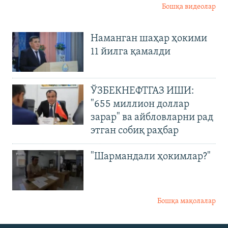
Бошқа видеолар
Наманган шаҳар ҳокими
11 йилга қамалди
ЎЗБЕКНЕФТГАЗ ИШИ:
"655 миллион доллар
зарар" ва айбловларни рад
этган собиқ раҳбар
"Шармандали ҳокимлар?"
Бошқа мақолалар