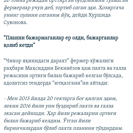
20 тонна режадан орттирган буғдойимни тўлмаган
фермерлар учун деб, тортиб олган эди. Ҳозиргача
унинг пулини олганим йўқ,
дейди Хуршида
Сувонова.
“Планни бажармаганлар ер олди, бажарганлар
қолиб кетди”
“Чинор яқинидаги дарахт” фермер хўжалиги
раҳбари Маҳсиддин Бекниёзов ҳам пахта ва ғалла
режасини ортиғи билан бажариб келган бўлсада,
адолатсиз тендерда “ютқазгани”ни айтади:
- Мен 2015 йилда 20 гектарга боғ қилган эдим,
лекин 2016 йили уни буздириб пахта ва ғалла
экасан дейишди. Ҳар йили режаларни ортиғи
билан бажариб келдим. Ўтган йили
биринчилардан бўлиб пахта планини тўлдирдим.