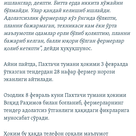
ишланглар, деяпти. Битта ерда иккита хўжайин
бўлмайди. Улар қандай келишиб ишлайди.
Адолатсизлик фермерлар кўз ўнгида бўляпти,
планни бажармаган, техникаси кам ёки ўрта
маълумотли одамлар ерли бўлиб қоляптию, планни
бажариб келган, балли юқори бўлган фермерлар
қолиб кетяпти”,
дейди ҳуқуқшунос.
Айни пайтда, Пахтачи тумани ҳокими 3 февралда
ўтказган тендердан 28 нафар фермер норози
эканлиги айтилади.
Озодлик 8 февраль куни Пахтачи тумани ҳокими
Воҳид Раҳимов билан боғланиб, фермерларнинг
тендер адолатсиз ўтганлиги ҳақидаги фикрларига
муносабат сўради.
Ҳоким бу ҳақда телефон орқали маълумот