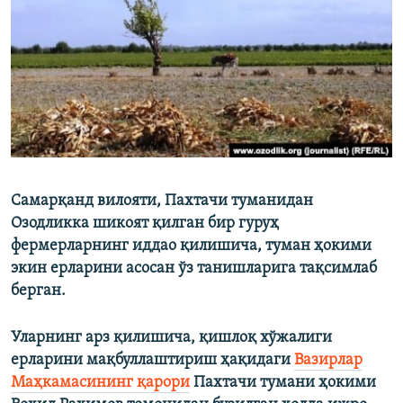
Самарқанд вилояти, Пахтачи туманидан
Озодликка шикоят қилган бир гуруҳ
фермерларнинг иддао қилишича, туман ҳокими
экин ерларини асосан ўз танишларига тақсимлаб
берган.
Уларнинг арз қилишича, қишлоқ хўжалиги
ерларини мақбуллаштириш ҳақидаги
Вазирлар
Маҳкамасининг қарори
Пахтачи тумани ҳокими