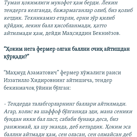
Туман ҳокимлиги мукофот ҳам берди. Лекин
тендерга келганда, бажармаганлар олиб, биз қолиб
кетдик. Техникамиз етарли, ерни зўр қилиб
қўйдик, лекин балл ҳисобланмади, ҳатто
айтилмади ҳам,
дейди Маҳсиддин Бекниёзов.
“Ҳоким нега фермер олган баллни очиқ айтишдан
қўрқади?”
“Маҳмуд Азаматович” фермер хўжалиги раиси
Иззатилло Хидировнинг айтишича, тендер
бекинмачоқ ўйини бўлган:
- Тендерда талабгорларнинг баллари айтилмади.
Агар, холис ва шаффоф бўлганида эди, мана сеники
бундан икки бал паст, сабаби бунақа деса, биз
ранжимай, ҳа шу эканда, деб кетардик. Ҳоким эса
баллни айтмади ҳам, сен оласан, cен олмайсан деб