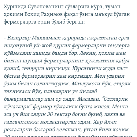
Хуршида Сувонованинг сўзларига кўра, туман
ҳокими Воҳид Раҳимов фақат ўзига маъқул бўлган
фермерларга ерни бўлиб берган:
- Вазирлар Маҳкамаси қарорида ажратилган ерга
ноқонуний уй-жой қурган фермерларни тендерга
қўймаслик ҳақида банди бор. Лекин, ҳоким мен
билган шундай фермерларнинг ҳужжатини қабул
қилиб, тендерга киргизди. Кўрсаткичи жуда паст
бўлган фермерларни ҳам киргизди. Мен уларни
ўзим билан солиштирдим. Маълумоти йўқ, етарли
техникаси йўқ, планларни уч йиллаб
бажармаганлар ҳам ер олди. Масалан, “Олтиариқ
кўчатлари” фермер хўжалиги бунга мисол. Менга
эса уч йил олдин 30 гектар боғни бузиб, пахта ва
ғаллачиликка мослаштирган эдим. Ҳар йили
режаларни бажариб келяпман, ўтган йили ҳоким