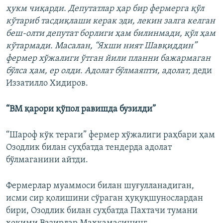
ҳукм чиқарди. Депутатлар ҳар бир фермерга қўл
кўтариб тасдиқлаши керак эди, лекин залга келган
беш-олти депутат борлиги ҳам билинмади, қўл ҳам
кўтармади. Масалан, “Яхши ният Шавқиддин”
фермер хўжалиги ўтган йили планни бажармаган
бўлса ҳам, ер олди. Адолат бўлмаяпти, адолат,
деди
Иззатилло Хидиров.
“ВМ қарори қўпол равишда бузилди”
“Шароф кўк тераги” фермер хўжалиги раҳбари ҳам
Озодлик билан суҳбатда тендерда адолат
бўлмаганини айтди.
Фермерлар муаммоси билан шуғулланадиган,
исми сир қолишини сўраган ҳуқуқшунослардан
бири, Озодлик билан суҳбатда Пахтачи тумани