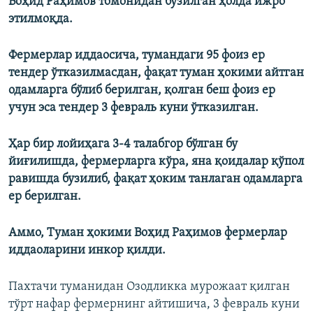
Воҳид Раҳимов томонидан бузилган ҳолда ижро
этилмоқда.
Фермерлар иддаосича, тумандаги 95 фоиз ер
тендер ўтказилмасдан, фақат туман ҳокими айтган
одамларга бўлиб берилган, қолган беш фоиз ер
учун эса тендер 3 февраль куни ўтказилган.
Ҳар бир лойиҳага 3-4 талабгор бўлган бу
йиғилишда, фермерларга кўра, яна қоидалар қўпол
равишда бузилиб, фақат ҳоким танлаган одамларга
ер берилган.
Аммо, Туман ҳокими Воҳид Раҳимов фермерлар
иддаоларини инкор қилди.
Пахтачи туманидан Озодликка мурожаат қилган
тўрт нафар фермернинг айтишича, 3 февраль куни