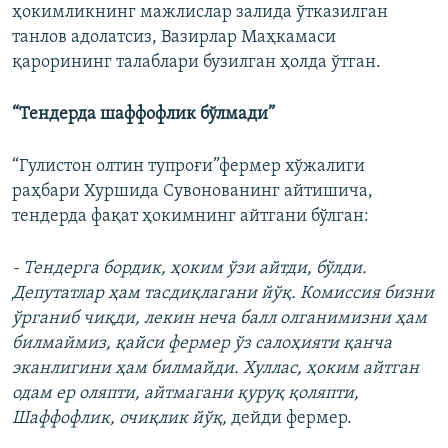
ҳокимликнинг мажлислар залида ўтказилган
танлов адолатсиз, Вазирлар Маҳкамаси
қарорининг талаблари бузилган ҳолда ўтган.
“Тендерда шаффофлик бўлмади”
“Гулистон олтин тупроғи”фермер хўжалиги
раҳбари Хуршида Сувонованинг айтишича,
тендерда фақат ҳокимнинг айтгани бўлган:
- Тендерга бордик, ҳоким ўзи айтди, бўлди.
Депутатлар ҳам тасдиқлагани йўқ. Комиссия бизни
ўрганиб чиқди, лекин неча балл олганимизни ҳам
билмаймиз, қайси фермер ўз салоҳияти қанча
эканлигини ҳам билмайди. Хуллас, ҳоким айтган
одам ер оляпти, айтмагани қуруқ қоляпти,
Шаффофлик, очиқлик йўқ,
дейди фермер.