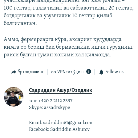
участкалари майдонларининг энг кам ўлчами –
100 гектар, ғаллачилик ва сабзавотчилик 20 гектар,
боғдорчилик ва узумчилик 10 гектар қилиб
белгиланган.
Аммо, фермерларга кўра, аксарият ҳудудларда
кимга ер бериш ёки бермасликни ишчи гуруҳнинг
раиси бўлган туман ҳокими ҳал қилмоқда.
Ўртоқлашинг
VPNсиз ўқиш
Follow us
Садриддин Ашур/Озодлик
тел: +420 2 2112 2397
Skype: assadrskype
Email: sadriddin61@gmail.com
Facebook: Sadriddin Ashurov