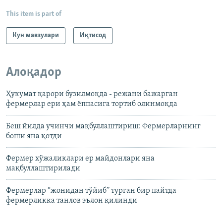
This item is part of
Кун мавзулари
Иқтисод
Алоқадор
Ҳукумат қарори бузилмоқда - режани бажарган
фермерлар ери ҳам ëппасига тортиб олинмоқда
Беш йилда учинчи мақбуллаштириш: Фермерларнинг
боши яна қотди
Фермер хўжаликлари ер майдонлари яна
мақбуллаштирилади
Фермерлар “жонидан тўйиб” турган бир пайтда
фермерликка танлов эълон қилинди