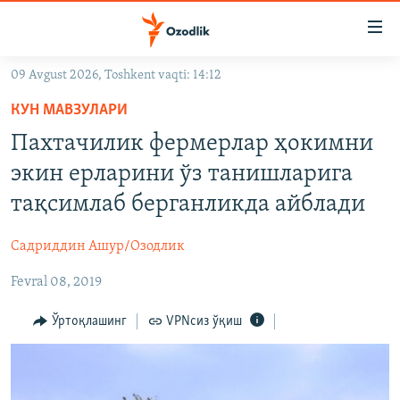
Линклар
Бош
мавзуларга
09 Avgust 2026, Toshkent vaqti: 14:12
ўтинг
OZODLIK SURISHTIRUVLARI
Асосий
КУН МАВЗУЛАРИ
OZODVIDEO
навигацияга
Пахтачилик фермерлар ҳокимни
ўтинг
OZODARXIV
экин ерларини ўз танишларига
Қидиришга
ўтинг
тақсимлаб берганликда айблади
На русском
Садриддин Ашур/Озодлик
ИЖТИМОИЙ ТАРМОҚЛАР
Fevral 08, 2019
Ўртоқлашинг
VPNсиз ўқиш
Озодлик бошқа тилларда