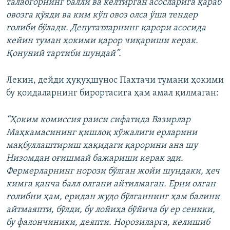
талабгорнинг балли ва келтирган асосларига қараб
овозга қўяди ва ким кўп овоз олса ўша тендер
ғолиби бўлади. Депутатларнинг қарори асосида
кейин туман ҳокими қарор чиқариши керак.
Қонуний тартиби шундай”.
Лекин, дейди ҳуқуқшунос Пахтачи тумани ҳокими
бу қоидаларнинг бирортасига ҳам амал қилмаган:
“Ҳоким комиссия раиси сифатида Вазирлар
Маҳкамасининг қишлоқ хўжалиги ерларини
мақбуллаштириш ҳақидаги қарорини ана шу
Низомдан оғишмай бажариши керак эди.
Фермерларнинг норози бўлган жойи шундаки, ҳеч
кимга қанча балл олгани айтилмаган. Ерни олган
ғолибни ҳам, еридан жудо бўлганнинг ҳам балини
айтмаяпти, бўлди, бу лойиҳа бўйича бу ер сеники,
бу фалончиники, деяпти. Норозиларга, келишиб