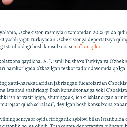
ayblanib, O‘zbekiston rasmiylari tomonidan 2023-yilda qidi
 33 yoshli yigit Turkiyadan O‘zbekistonga deportatsiya qili
ng Istanbuldagi bosh konsulxonasi
ma’lum qildi
.
olatxona qaydicha, A. I. ismli bu shaxs Turkiya va O‘zbeki
lari hamkorligida o‘tkazilgan tezkor tadbir davomida qo‘lga
ng xatti-harakatlaridan jabrlangan fuqarolardan O‘zbekis
ng Istanbul shahridagi Bosh konsulxonasiga yoki O‘zbekist
chki ishlar vazirligiga, shuningdek, ichki ishlar organlarin
 murojaat qilish so‘raladi”, deyilgan bosh konsulxona xab
yilning sentyabr oyida firibgarlik ayblovi bilan Istanbulda 
ekistonlik qo‘lga olinib, Toshkentga deportatsiya qilingani