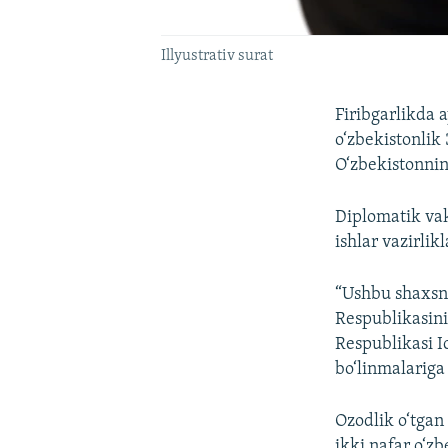
Illyustrativ surat
Firibgarlikda 
o‘zbekistonlik
O‘zbekistonni
Diplomatik vak
ishlar vazirlik
“Ushbu shaxsni
Respublikasini
Respublikasi I
bo‘linmalariga
Ozodlik o‘tgan 
ikki nafar o‘zb