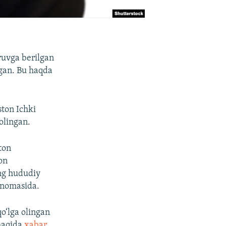
ruvga berilgan
ngan. Bu haqda
ston Ichki
 olingan.
ton
on
ing hududiy
arnomasida.
qo‘lga olingan
 haqida
xabar