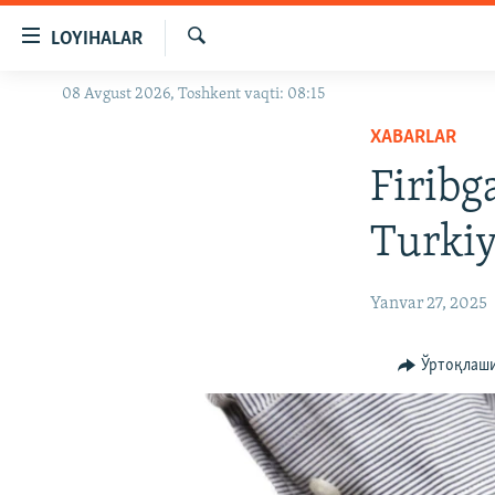
Линклар
LOYIHALAR
Бош
мавзуларга
Излаш
08 Avgust 2026, Toshkent vaqti: 08:15
OZODLIK SURISHTIRUVLARI
ўтинг
Асосий
XABARLAR
OZODVIDEO
навигацияга
Firibg
OZODARXIV
ўтинг
Қидиришга
Turkiy
ўтинг
Yanvar 27, 2025
Ўртоқлаш