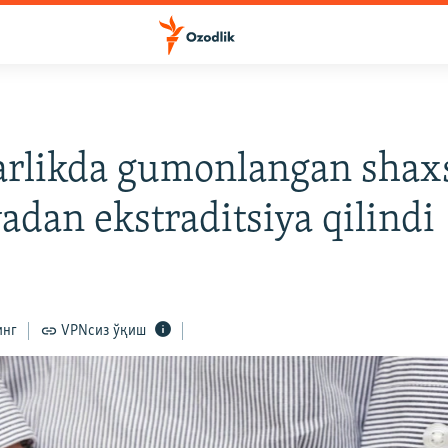
arlikda gumonlangan shax
adan ekstraditsiya qilindi
инг
VPNсиз ўқиш