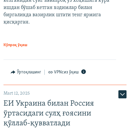
келганидан сўнг аввалроқ ўз хоҳишига кўра
ишдан бўшаб кетган ходимлар билан
биргаликда вазирлик штати тенг ярмига
қисқарган.
Кўпроқ ўқиш
Ўртоқлашинг
VPNсиз ўқиш
Mart 12, 2025
ЕИ Украина билан Россия
ўртасидаги сулҳ ғоясини
қўллаб-қувватлади