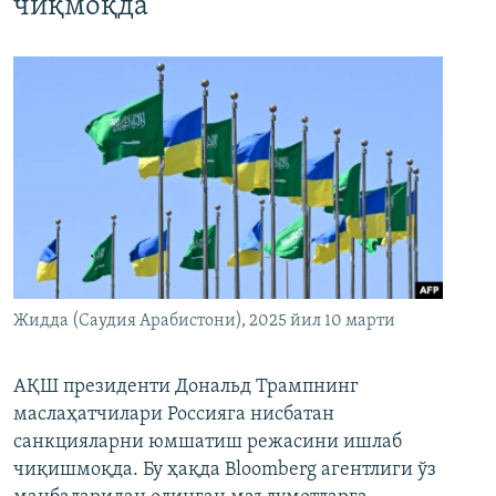
чиқмоқда
Жидда (Саудия Арабистони), 2025 йил 10 марти
АҚШ президенти Дональд Трампнинг
маслаҳатчилари Россияга нисбатан
санкцияларни юмшатиш режасини ишлаб
чиқишмоқда. Бу ҳақда Bloomberg агентлиги ўз