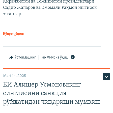
Қирғизистон ва Тожикистон президентлари
Садир Жапаров ва Эмомали Раҳмон иштирок
этганлар.
Кўпроқ ўқиш
Ўртоқлашинг
VPNсиз ўқиш
Mart 14, 2025
ЕИ Алишер Усмоновнинг
синглисини санкция
рўйхатидан чиқариши мумкин