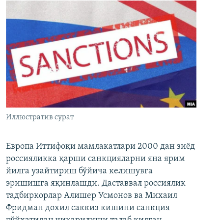
Иллюстратив сурат
Европа Иттифоқи мамлакатлари 2000 дан зиёд
россияликка қарши санкцияларни яна ярим
йилга узайтириш бўйича келишувга
эришишга яқинлашди. Даставвал россиялик
тадбиркорлар Алишер Усмонов ва Михаил
Фридман дохил саккиз кишини санкция