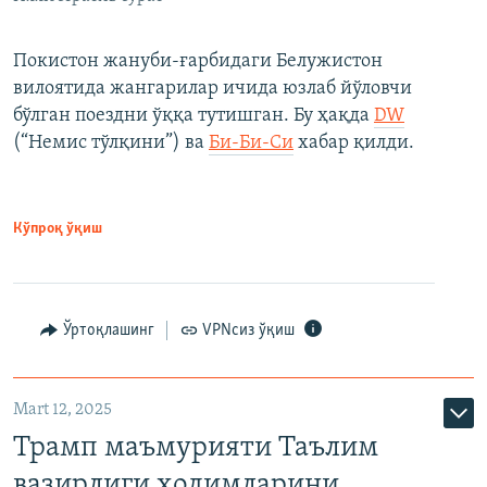
Покистон жануби-ғарбидаги Белужистон
вилоятида жангарилар ичида юзлаб йўловчи
бўлган поездни ўққа тутишган. Бу ҳақда
DW
(“Немис тўлқини”) ва
Би-Би-Си
хабар қилди.
Кўпроқ ўқиш
Ўртоқлашинг
VPNсиз ўқиш
Mart 12, 2025
Трамп маъмурияти Таълим
вазирлиги ходимларини