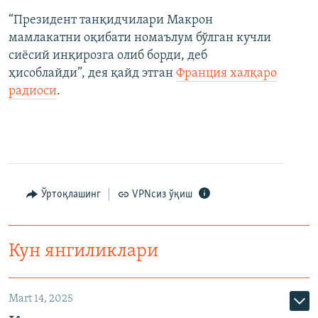
“Президент танқидчилари Макрон
мамлакатни оқибати номаълум бўлган кучли
сиёсий инқирозга олиб борди, деб
ҳисоблайди”, дея қайд этган
Франция халқаро
радиоси
.
Ўртоқлашинг
VPNсиз ўқиш
Кун янгиликлари
Mart 14, 2025