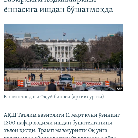
ёппасига ишдан бўшатмоқда
Вашингтондаги Оқ уй биноси (архив сурати)
АҚШ Таълим вазирлиги 11 март куни ўзининг
1300 нафар ходими ишдан бўшатилганини
эълон қилди. Трамп маъмурияти Оқ уйга