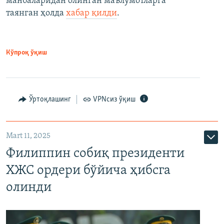
манбаларидан олинган маълумотларга
таянган ҳолда
хабар қилди
.
Кўпроқ ўқиш
Ўртоқлашинг
VPNсиз ўқиш
Mart 11, 2025
Филиппин собиқ президенти
ХЖС ордери бўйича ҳибсга
олинди