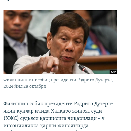
Филиппиннинг собиқ президенти Родриго Дутерте,
2024 йил 28 октябри
Филиппин собиқ президенти Родриго Дутерте
яқин кунлар ичида Халқаро жиноят суди
(ХЖС) судьяси қаршисига чиқарилади – у
инсонийликка қарши жиноятларда