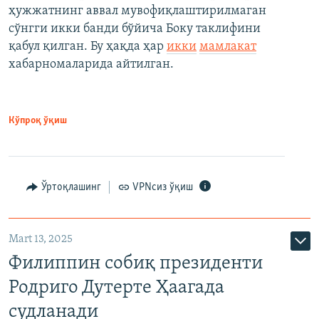
ҳужжатнинг аввал мувофиқлаштирилмаган
сўнгги икки банди бўйича Боку таклифини
қабул қилган. Бу ҳақда ҳар
икки
мамлакат
хабарномаларида айтилган.
Кўпроқ ўқиш
Ўртоқлашинг
VPNсиз ўқиш
Mart 13, 2025
Филиппин собиқ президенти
Родриго Дутерте Ҳаагада
судланади