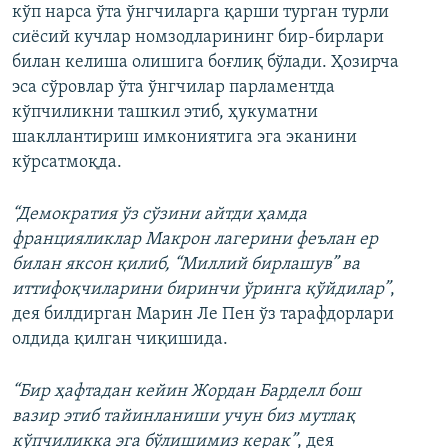
кўп нарса ўта ўнгчиларга қарши турган турли
сиёсий кучлар номзодларининг бир-бирлари
билан келиша олишига боғлиқ бўлади. Ҳозирча
эса сўровлар ўта ўнгчилар парламентда
кўпчиликни ташкил этиб, ҳукуматни
шакллантириш имкониятига эга эканини
кўрсатмоқда.
“Демократия ўз сўзини айтди ҳамда
францияликлар Макрон лагерини феълан ер
билан яксон қилиб, “Миллий бирлашув” ва
иттифоқчиларини биринчи ўринга қўйдилар”
,
дея билдирган Марин Ле Пен ўз тарафдорлари
олдида қилган чиқишида.
“Бир ҳафтадан кейин Жордан Барделл бош
вазир этиб тайинланиши учун биз мутлақ
кўпчиликка эга бўлишимиз керак”
, дея