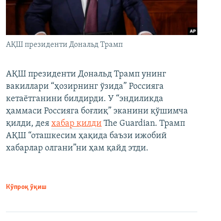
АҚШ президенти Дональд Трамп
АҚШ президенти Дональд Трамп унинг
вакиллари “ҳозирнинг ўзида” Россияга
кетаётганини билдирди. У “эндиликда
ҳаммаси Россияга боғлиқ” эканини қўшимча
қилди, дея
хабар қилди
The Guardian. Трамп
АҚШ “оташкесим ҳақида баъзи ижобий
хабарлар олгани”ни ҳам қайд этди.
Кўпроқ ўқиш