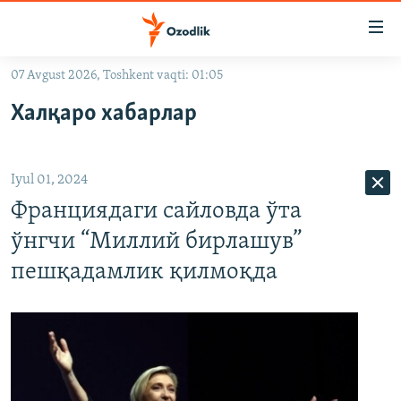
Линклар
Бош
мавзуларга
07 Avgust 2026, Toshkent vaqti: 01:05
ўтинг
OZODLIK SURISHTIRUVLARI
Асосий
Халқаро хабарлар
OZODVIDEO
навигацияга
ўтинг
OZODARXIV
Қидиришга
Iyul 01, 2024
ўтинг
На русском
Франциядаги сайловда ўта
ўнгчи “Миллий бирлашув”
ИЖТИМОИЙ ТАРМОҚЛАР
пешқадамлик қилмоқда
Озодлик бошқа тилларда