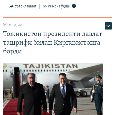
Ўртоқлашинг
VPNсиз ўқиш
Mart 12, 2025
Тожикистон президенти давлат
ташрифи билан Қирғизистонга
борди