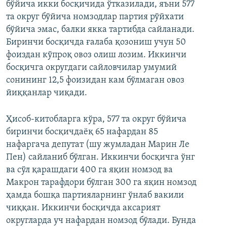
бўйича икки босқичида ўтказилади, яъни 577
та округ бўйича номзодлар партия рўйхати
бўйича эмас, балки якка тартибда сайланади.
Биринчи босқичда ғалаба қозониш учун 50
фоиздан кўпроқ овоз олиш лозим. Иккинчи
босқичга округдаги сайловчилар умумий
сонининг 12,5 фоизидан кам бўлмаган овоз
йиққанлар чиқади.
Ҳисоб-китобларга кўра, 577 та округ бўйича
биринчи босқичдаёқ 65 нафардан 85
нафаргача депутат (шу жумладан Марин Ле
Пен) сайланиб бўлган. Иккинчи босқичга ўнг
ва сўл қарашдаги 400 га яқин номзод ва
Макрон тарафдори бўлган 300 га яқин номзод
ҳамда бошқа партияларнинг ўнлаб вакили
чиққан. Иккинчи босқичда аксарият
округларда уч нафардан номзод бўлади. Бунда