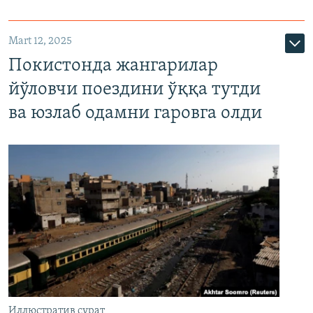
Mart 12, 2025
Покистонда жангарилар
йўловчи поездини ўққа тутди
ва юзлаб одамни гаровга олди
Иллюстратив сурат