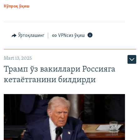
Кўпроқ ўқиш
Ўртоқлашинг
VPNсиз ўқиш
Mart 13, 2025
Трамп ўз вакиллари Россияга
кетаётганини билдирди