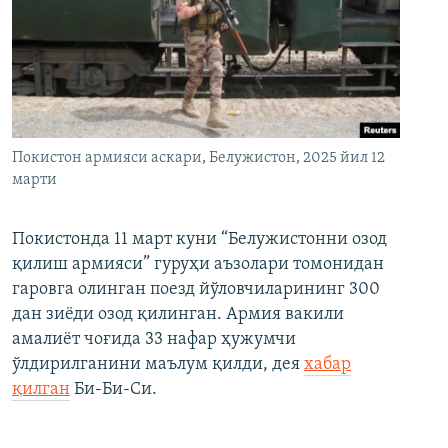
Покистон армияси аскари, Белужистон, 2025 йил 12
марти
Покистонда 11 март куни “Белужистонни озод
қилиш армияси” гуруҳи аъзолари томонидан
гаровга олинган поезд йўловчиларининг 300
дан зиёди озод қилинган. Армия вакили
амалиёт чоғида 33 нафар ҳужумчи
ўлдирилганини маълум қилди, дея
хабар
қилган
Би-Би-Си.