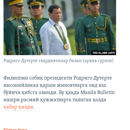
Родриго Дутерте гвардиячилар билан (архив сурати)
Филиппин собиқ президенти Родриго Дутерте
инсонийликка қарши жиноятларга оид иш
бўйича ҳибсга олинди. Бу ҳақда Manila Bulletin
нашри расмий ҳужжатларга таянган ҳолда
хабар қилди
.