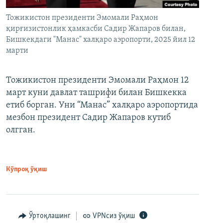
Тожикистон президенти Эмомали Раҳмон
қирғизистонлик ҳамкасби Садир Жапаров билан,
Бишкекдаги "Манас" халқаро аэропорти, 2025 йил 12
марти
Тожикистон президенти Эмомали Раҳмон 12
март куни давлат ташрифи билан Бишкекка
етиб борган. Уни “Манас” халқаро аэропортида
мезбон президент Садир Жапаров кутиб
олгган.
Кўпроқ ўқиш
Ўртоқлашинг
VPNсиз ўқиш