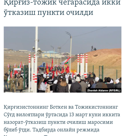
Қирғиз-тожик чегарасида икки
ўтказиш пункти очилди
Қирғизистоннинг Боткен ва Тожикистоннинг
Сўғд вилоятлари ўртасида 13 март куни иккита
назорат-ўтказиш пункти очилиш маросими
бўлиб ўтди. Тадбирда онлайн режмида