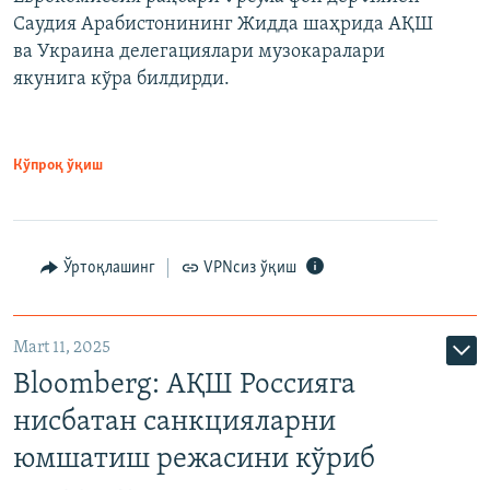
Саудия Арабистонининг Жидда шаҳрида АҚШ
ва Украина делегациялари музокаралари
якунига кўра билдирди.
Кўпроқ ўқиш
Ўртоқлашинг
VPNсиз ўқиш
Mart 11, 2025
Bloomberg: АҚШ Россияга
нисбатан санкцияларни
юмшатиш режасини кўриб