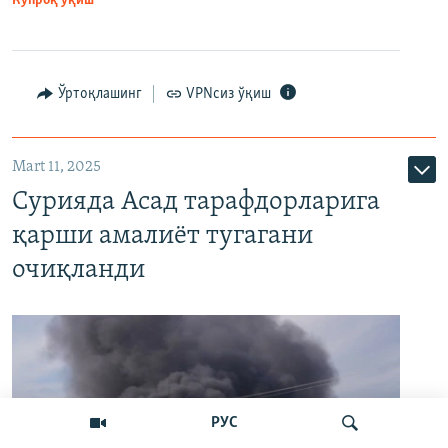
Кўпроқ ўқиш
Ўртоқлашинг
VPNсиз ўқиш
Mart 11, 2025
Сурияда Асад тарафдорларига
қарши амалиёт тугагани
очиқланди
РУС