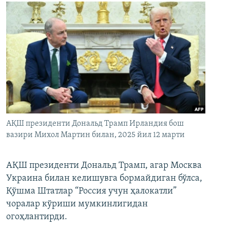
АҚШ президенти Дональд Трамп Ирландия бош
вазири Михол Мартин билан, 2025 йил 12 марти
АҚШ президенти Дональд Трамп, агар Москва
Украина билан келишувга бормайдиган бўлса,
Қўшма Штатлар “Россия учун ҳалокатли”
чоралар кўриши мумкинлигидан
огоҳлантирди.