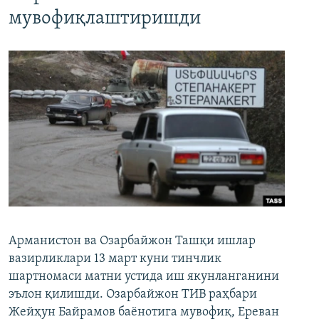
мувофиқлаштиришди
Арманистон ва Озарбайжон Ташқи ишлар
вазирликлари 13 март куни тинчлик
шартномаси матни устида иш якунланганини
эълон қилишди. Озарбайжон ТИВ раҳбари
Жейҳун Байрамов баёнотига мувофиқ, Ереван