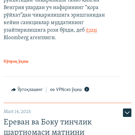
рўйхатидан чиқарилиши талаб қилган
Венгрия улардан уч нафарининг “қора
рўйхат”дан чиқарилишига эришганидан
кейин санкциялар муддатининг
узайтирилишига рози бўлди, деб
ёзди
Bloomberg агентлиги.
Кўпроқ ўқиш
Ўртоқлашинг
VPNсиз ўқиш
Mart 14, 2025
Ереван ва Боку тинчлик
шартномаси матнини