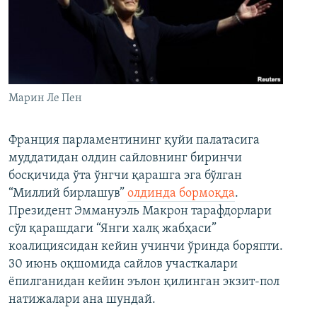
Марин Ле Пен
Франция парламентининг қуйи палатасига
муддатидан олдин сайловнинг биринчи
босқичида ўта ўнгчи қарашга эга бўлган
“Миллий бирлашув”
олдинда бормоқда
.
Президент Эммануэль Макрон тарафдорлари
сўл қарашдаги “Янги халқ жабҳаси”
коалициясидан кейин учинчи ўринда боряпти.
30 июнь оқшомида сайлов участкалари
ёпилганидан кейин эълон қилинган экзит-пол
натижалари ана шундай.