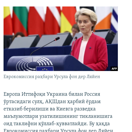
Еврокомиссия раҳбари Урсула фон дер Ляйен
Европа Иттифоқи Украина билан Россия
ўртасидаги сулҳ, АҚШдан ҳарбий ёрдам
етказиб берилиши ва Киевга разведка
маълумотлари узатилишининг тикланишига
оид таклифни қўллаб-қувватлайди. Бу ҳақда
Еврокомиссия раҳбари Урсула фон дер Ляйен