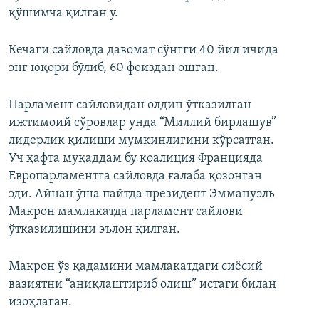
қўшимча қилган у.
Кечаги сайловда давомат сўнгги 40 йил ичида
энг юқори бўлиб, 60 фоиздан ошган.
Парламент сайловидан олдин ўтказилган
ижтимоий сўровлар унда “Миллий бирлашув”
лидерлик қилиши мумкинлигини кўрсатган.
Уч ҳафта муқаддам бу коалиция Францияда
Европарламентга сайловда ғалаба қозонган
эди. Айнан ўша пайтда президент Эммануэль
Макрон мамлакатда парламент сайлови
ўтказилишини эълон қилган.
Макрон ўз қадамини мамлакатдаги сиёсий
вазиятни “аниқлаштириб олиш” истаги билан
изоҳлаган.