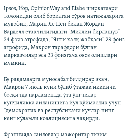
Ipsos, Ifop, OpinionWay and Elabe ширкатлари
томонидан олиб борилган сўров натижаларига
мувофиқ, Марин Ле Пен билан Жордан
Барделл етакчилигидаги “Миллий бирлашув”
34 фоиз атрофида, “Янги халқ жабҳаси” 29 фоиз
атрофида, Макрон тарафдори бўлган
марказчилар эса 23 фоизгача овоз олишлари
мумкин.
Бу рақамларга муносабат билдирар экан,
Макрон 7 июль куни бўлиб ўтажак иккинчи
босқичда парламентда ўта ўнгчилар
кўпчиликка айланишига йўл қўймаслик учун
“демократик ва республикачи кучлар”нинг
кенг кўламли коалициясига чақирди.
Францияда сайловлар мажоритар тизим