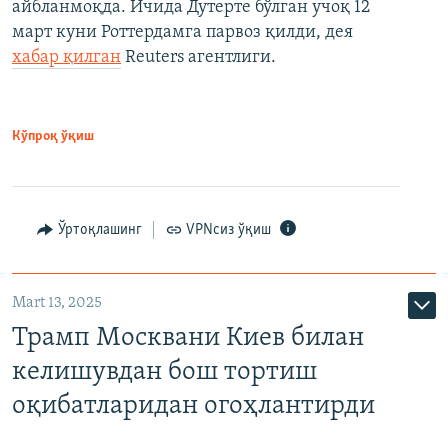
айбланмоқда. Ичида Дутерте бўлган учоқ 12
март куни Роттердамга парвоз қилди, дея
хабар қилган
Reuters агентлиги.
Кўпроқ ўқиш
Ўртоқлашинг
VPNсиз ўқиш
Mart 13, 2025
Трамп Москвани Киев билан
келишувдан бош тортиш
оқибатларидан огоҳлантирди