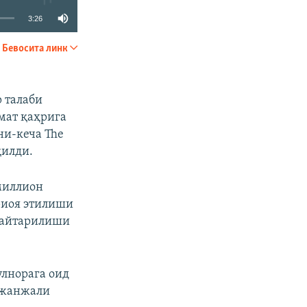
3:26
Бевосита линк
УЛАШИШ
 талаби
мат қаҳрига
ни-кеча The
қилди.
миллион
риоя этилиши
 қайтарилиши
лнорага оид
 жанжали