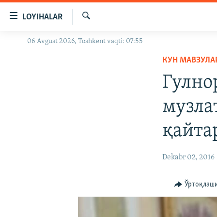
Линклар
LOYIHALAR
Бош
мавзуларга
Излаш
06 Avgust 2026, Toshkent vaqti: 07:55
OZODLIK SURISHTIRUVLARI
ўтинг
Асосий
КУН МАВЗУЛА
OZODVIDEO
навигацияга
Гулно
OZODARXIV
ўтинг
Қидиришга
музла
ўтинг
қайта
Dekabr 02, 2016
Ўртоқлаш