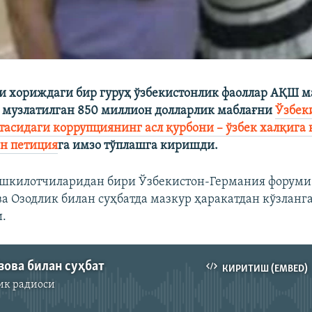
ни хориждаги бир гуруҳ ўзбекистонлик фаоллар АҚШ 
 музлатилган 850 миллион долларлик маблағни
Ўзбек
тасидаги коррупциянинг асл қурбони – ўзбек халқига
ан петиция
га имзо тўплашга киришди.
ашкилотчиларидан бири Ўзбекистон-Германия форуми
а Озодлик билан суҳбатда мазкур ҳаракатдан кўзланг
и.
зова билан суҳбат
КИРИТИШ (EMBED)
ик радиоси
Айни дамда медиа-манба мавжуд эмас