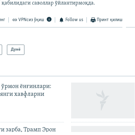
” қабилидаги саволлар ўйлантирмоқда.
инг
VPNсиз ўқиш
Follow us
Принт қилиш
Дунë
 ўрмон ёнғинлари:
янги хавфларни
ги зарба, Трамп Эрон