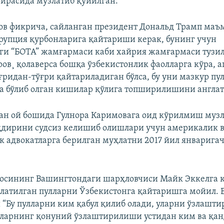
ирасида музлатиб қўйилган.
в фикрича, сайланган президент Дональд Трамп маъ
рупция қурбонларига қайтариши керак, бунинг учун
ги “БОТА” жамғармаси каби хайрия жамғармаси туз
ов¸ қолаверса бошқа ўзбекистонлик фаолларга кўра, а
ғридан-тўғри қайтариладиган бўлса, бу уни мазкур пу
а бўлиб олган кишилар қўлига топширилишини англат
ан ой бошида Гулнора Каримовага оид кўрилмиш муз
қдирини судсиз келишиб олишлари учун америкалик 
к адвокатларга берилган муҳлатни 2017 йил январига
иосининг Вашингтондаги шарҳловчиси Майк Эккелга 
латилган пулларни Ўзбекистонга қайтаришга мойил. 
“Бу пулларни ким қабул қилиб олади, уларни ўзлашт
улларнинг қонуний ўзлаштирилиши устидан ким ва қан