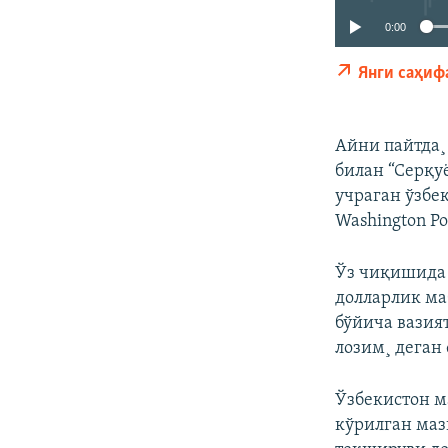
0:00
Янги саҳиф
Айни пайтда¸
билан “Серқу
учраган ўзбе
Washington P
Ўз чиқишида 
долларлик ма
бўйича вазия
лозим¸ деган
Ўзбекистон м
кўрилган маз