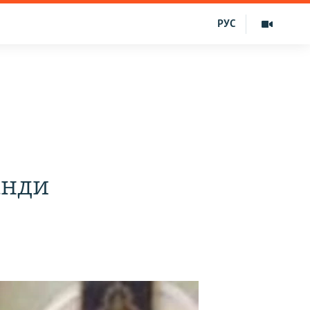
РУС
анди