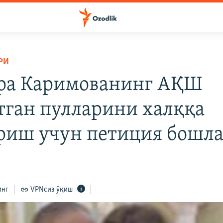
РИ
ра Каримованинг АҚШ
тган пулларини халққа
риш учун петиция бошл
инг
VPNсиз ўқиш