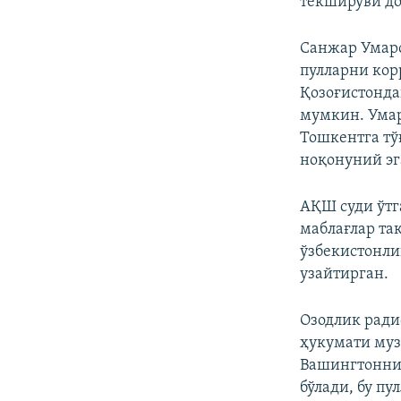
текшируви до
Санжар Умаро
пулларни кор
Қозоғистонда
мумкин. Умар
Тошкентга тў
ноқонуний эг
АҚШ суди ўтг
маблағлар та
ўзбекистонли
узайтирган.
Озодлик рад
ҳукумати муз
Вашингтонни 
бўлади, бу п