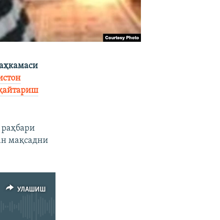
маҳкамаси
истон
 қайтариш
 раҳбари
ан мақсадни
УЛАШИШ