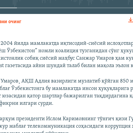
ани очинг
КИРИТИШ (EMBED)
 2004 йилда мамлакатда иқтисодий-сиëсий ислоҳотлар
ëш Ўзбекистон” номли коалиция тузганидан сўнг ҳуку
кистонлик собиқ сиёсий маҳбус Санжар Умаров ҳам ку
ost газетасида айни шундай талаб билан мақола эълон 
Умаров¸ АҚШ Адлия вазирлиги музлатиб қўйган 850 
блағ Ўзбекистонга бу мамлакатда инсон ҳуқуқларига 
т юзасидан қатор шартлар бажарилган тақдирдагина
 фикрни илгари сурди.
арҳум президенти Ислом Каримовнинг тўнғич қизи Гу
кур маблағ телекоммуникация соҳасидаги коррупция