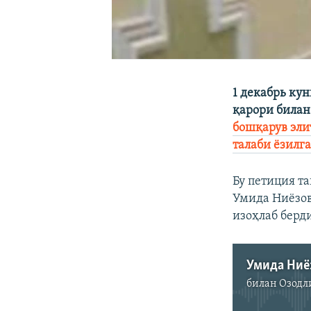
1 декабрь ку
қарори билан
бошқарув эли
талаби ëзилг
Бу петиция т
Умида Ниëзов
изоҳлаб берд
Умида Ниë
билан
Озодл