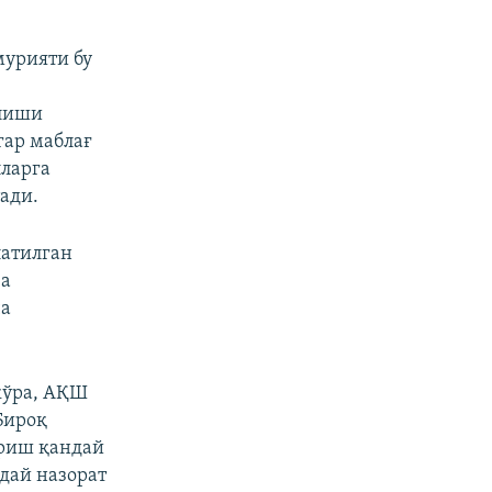
мурияти бу
илиши
гар маблағ
лларга
ади.
латилган
ва
ча
кўра, АҚШ
Бироқ
ириш қандай
дай назорат