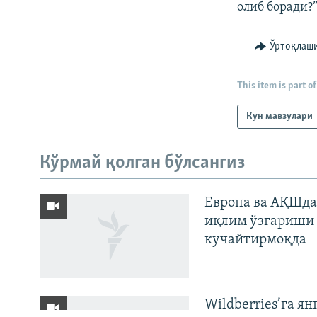
олиб боради?
Ўртоқлаш
This item is part of
Кун мавзулари
На русском
Кўрмай қолган бўлсангиз
ИЖТИМОИЙ ТАРМОҚЛАР
Европа ва АҚШда
иқлим ўзгариши 
кучайтирмоқда
Озодлик бошқа тилларда
Wildberries’га ян