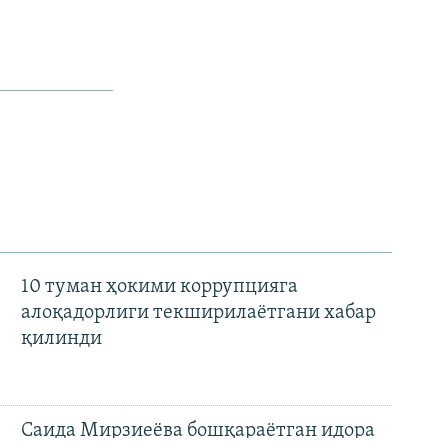
10 туман ҳокими коррупцияга
алоқадорлиги текширилаётгани хабар
қилинди
Саида Мирзиеёва бошқараётган идора