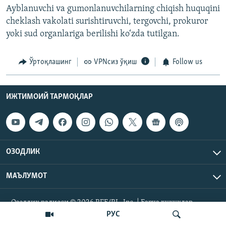
Ayblanuvchi va gumonlanuvchilarning chiqish huquqini
cheklash vakolati surishtiruvchi, tergovchi, prokuror
yoki sud organlariga berilishi ko‘zda tutilgan.
Ўртоқлашинг
VPNсиз ўқиш
Follow us
ИЖТИМОИЙ ТАРМОҚЛАР
ОЗОДЛИК
МАЪЛУМОТ
Озодлик радиоси © 2026 RFE/RL, Inc. | Барча ҳуқуқлар
ҳимояланган.
РУС