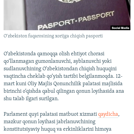
O‘zbekiston fuqarosining xorijga chiqish pasporti
O‘zbekistonda qamoqqa olish ehtiyot chorasi
qo‘llanmagan gumonlanuvchi, ayblanuvchi yoki
sudlanuvchining O‘zbekistondan chiqish huquqini
vaqtincha cheklab qo‘yish tartibi belgilanmoqda. 12-
mart kuni Oliy Majlis Qonunchilik palatasi majlisida
birinchi o‘qishda qabul qilingan qonun loyihasida ana
shu talab ilgari surilgan.
Parlament quyi palatasi matbuot xizmati
qaydicha
,
mazkur qonun loyihasi jabrlanuvchining
konstitutsiyaviy huquq va erkinliklarini himoya