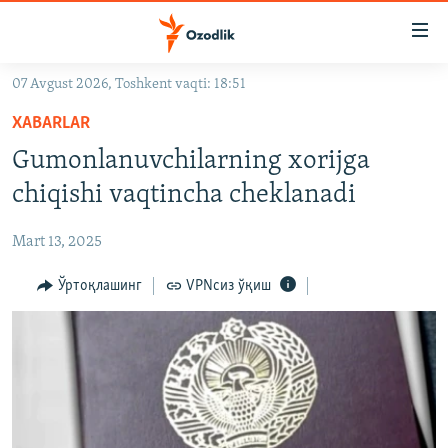
Линклар
Бош
мавзуларга
07 Avgust 2026, Toshkent vaqti: 18:51
ўтинг
OZODLIK SURISHTIRUVLARI
Асосий
XABARLAR
OZODVIDEO
навигацияга
Gumonlanuvchilarning xorijga
ўтинг
OZODARXIV
chiqishi vaqtincha cheklanadi
Қидиришга
ўтинг
На русском
Mart 13, 2025
ИЖТИМОИЙ ТАРМОҚЛАР
Ўртоқлашинг
VPNсиз ўқиш
Озодлик бошқа тилларда