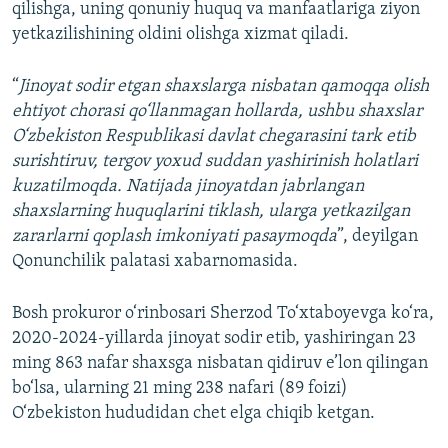
qilishga, uning qonuniy huquq va manfaatlariga ziyon
yetkazilishining oldini olishga xizmat qiladi.
“
Jinoyat sodir etgan shaxslarga nisbatan qamoqqa olish
ehtiyot chorasi qo‘llanmagan hollarda, ushbu shaxslar
O‘zbekiston Respublikasi davlat chegarasini tark etib
surishtiruv, tergov yoxud suddan yashirinish holatlari
kuzatilmoqda. Natijada jinoyatdan jabrlangan
shaxslarning huquqlarini tiklash, ularga yetkazilgan
zararlarni qoplash imkoniyati pasaymoqda
”, deyilgan
Qonunchilik palatasi xabarnomasida.
Bosh prokuror o‘rinbosari Sherzod To‘xtaboyevga ko‘ra,
2020-2024-yillarda jinoyat sodir etib, yashiringan 23
ming 863 nafar shaxsga nisbatan qidiruv e’lon qilingan
bo‘lsa, ularning 21 ming 238 nafari (89 foizi)
O‘zbekiston hududidan chet elga chiqib ketgan.