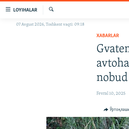
Линклар
LOYIHALAR
Бош
мавзуларга
Излаш
07 Avgust 2026, Toshkent vaqti: 09:18
OZODLIK SURISHTIRUVLARI
ўтинг
Асосий
XABARLAR
OZODVIDEO
навигацияга
Gvatem
OZODARXIV
ўтинг
Қидиришга
avtoha
ўтинг
nobud 
Fevral 10, 2025
Ўртоқлаш