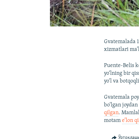
Gvatemalada 10
xizmatlari ma’
Puente-Belis k
yo‘lning bir qi
yo‘l va botqoql
Gvatemala poyt
bo‘lgan joydan 
qilgan
. Mamlak
motam
e’lon q
Ўртоқлаш