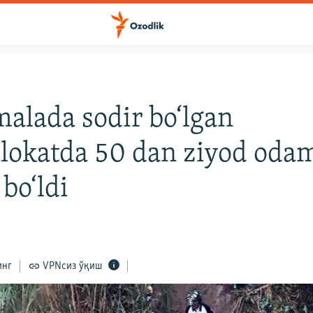
alada sodir bo‘lgan
lokatda 50 dan ziyod oda
bo‘ldi
инг
VPNсиз ўқиш