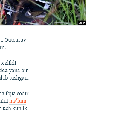
an. Qutqaruv
an.
tezlikli
tida yana bir
ulab tushgan.
a fojia sodir
anini
ma’lum
n uch kunlik