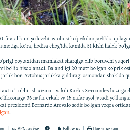
-fevral kuni yo‘lovchi avtobusi ko‘prikdan jarlikka qulag
lumotiga ko‘ra, hodisa chog‘ida kamida 51 kishi halok bo‘lg
o‘prigi poytaxtdan mamlakat sharqiga olib boruvchi yuqori 
smi bo‘lib hisoblanadi. Balandligi 20 metr bo‘lgan ko‘prik os
i jarlik bor. Avtobus jarlikka g‘ildiragi osmondan shaklda q
axti o‘t o‘chirish xizmati vakili Karlos Xernandes hozirgach
o‘likxonaga 36 nafar erkak va 15 nafar ayol jasadi yo‘llang
at prezidenti Bernardo Arevalo sodir bo‘lgan voqea ortida
ilgan
.
инг
VPNсиз ўқиш
Follow us
Принт қилиш