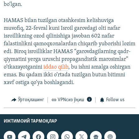
bo‘lgan.
HAMAS bilan tuzilgan otashkesim kelishuviga
muvofiq, 22-fevral kuni Isroil garovdagi olti nafar
isroillikning ozod qilinishiga javoban 602 nafar
falastinlikni qamoqxonalardan chiqarib yuborishi lozim
edi. Biroq isroilliklar HAMAS “garovdagilarning qadr-
qiymatini yerga uruvchi propagandistik marosimlar”
o‘tkazayotganini
iddao qilib
, bu ishni amalga oshirgan
emas. Bu qadam ikki o‘rtada tuzilgan butun bitimni
xavf ostiga qo‘ya boshlagandi.
Ўртоқлашинг
VPNсиз ўқиш
Follow us
ИЖТИМОИЙ ТАРМОҚЛАР