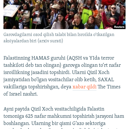
Garovdagilarni ozod qilish talabi bilan Isroilda o‘tkazilgan
aksiyalardan biri (arxiv surati)
Falastinning HAMAS guruhi (AQSH va YIda terror
tashkiloti deb tan olingan) garovga olingan to‘rt nafar
isroillikning jasadini topshirdi. Ularni Qizil Xoch
jamiyatidan bo‘lgan vositachilar olib ketib, SAXAL
vakillariga topshirishgan, deya
xabar qildi
The Times
of Israel nashri.
Ayni paytda Qizil Xoch vositachiligida Falastin
tomoniga 625 nafar mahkumni topshirish jarayoni ham
boshlangan. Ularning bir qismi G‘azo sektoriga