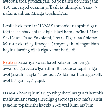
avtobuslarda yetkazilgan, bu yo‘nalish bo‘yicha jami
400 dan ziyod odamni yo‘llash kutilmoqda. Yana 97
nafar mahkum Misrga topshirilgan.
Isroillik ekspertlar HAMAS tomonidan topshirilgan
to‘rt jasad shaxsini tasdiqlashlari kerak bo‘ladi. Ular
Saxi Idan, Oxad Yaxolomi, Itsxak Elgart va Shlomo
Mansur ekani aytilmoqda. Jarayon yakunlanganidan
keyin ularning oilalariga xabar beriladi.
Reuters
xabariga ko‘ra, Isroil Falastin tomoniga
avvalroq garovda o‘lgan Shiri Bibas deya topshirilgan
ayol jasadini qaytarib beradi. Aslida marhuma g‘azolik
ayol bo‘lgani aytilyapti.
HAMAS hordiq kunlari qo‘yib yuborilmagan falastinlik
mahkumlar evaziga Isroilga garovdagi to‘rt nafar kishi
jasadini topshirishi haqida 26-fevral kuni ma’lum