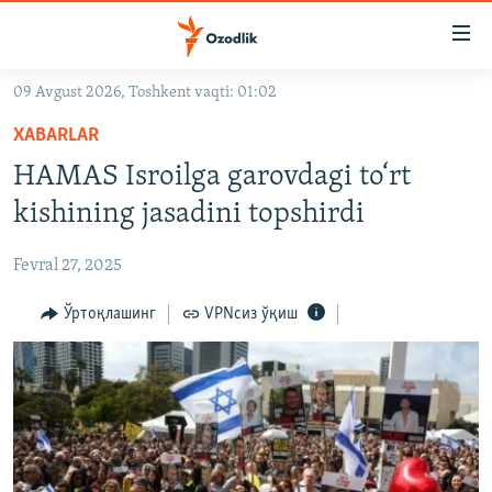
Линклар
Бош
мавзуларга
09 Avgust 2026, Toshkent vaqti: 01:02
ўтинг
OZODLIK SURISHTIRUVLARI
Асосий
XABARLAR
OZODVIDEO
навигацияга
HAMAS Isroilga garovdagi to‘rt
ўтинг
OZODARXIV
kishining jasadini topshirdi
Қидиришга
ўтинг
На русском
Fevral 27, 2025
ИЖТИМОИЙ ТАРМОҚЛАР
Ўртоқлашинг
VPNсиз ўқиш
Озодлик бошқа тилларда