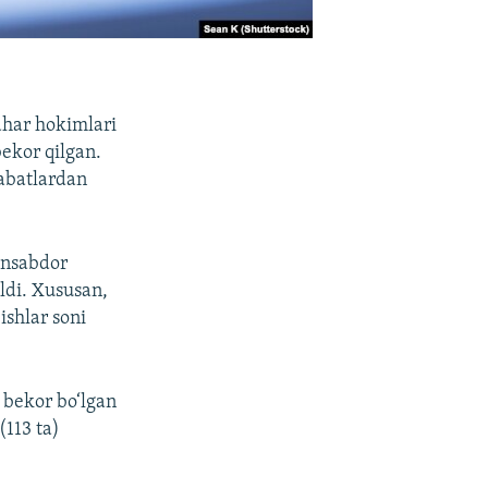
ahar hokimlari
ekor qilgan.
abatlardan
mansabdor
ildi. Xususan,
ishlar soni
 bekor bo‘lgan
(113 ta)