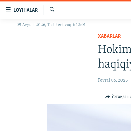
Линклар
LOYIHALAR
Бош
мавзуларга
Излаш
09 Avgust 2026, Toshkent vaqti: 12:01
OZODLIK SURISHTIRUVLARI
ўтинг
Асосий
XABARLAR
OZODVIDEO
навигацияга
Hokiml
OZODARXIV
ўтинг
Қидиришга
haqiqi
ўтинг
Fevral 05, 2025
Ўртоқлаш