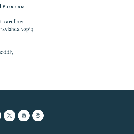
al Burxonov
t xaridlari
y ravishda yopiq
moddiy