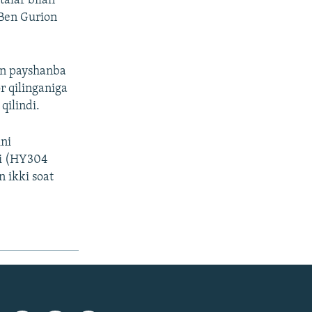
talar bilan
 Ben Gurion
dan payshanba
r qilinganiga
qilindi.
ini
hi (HY304
n ikki soat