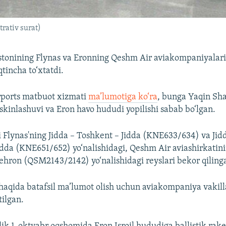
trativ surat)
stonining Flynas va Eronning Qeshm Air aviakompaniyalari
tincha to‘xtatdi.
rports matbuot xizmati
ma’lumotiga ko‘ra
, bunga Yaqin Sh
skinlashuvi va Eron havo hududi yopilishi sabab bo‘lgan.
 Flynas'ning Jidda – Toshkent – Jidda (KNE633/634) va Jid
da (KNE651/652) yo‘nalishidagi, Qeshm Air aviashirkatin
ehron (QSM2143/2142) yo‘nalishidagi reyslari bekor qiling
haqida batafsil ma’lumot olish uchun aviakompaniya vakil
tilgan.