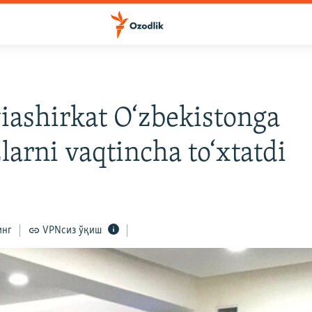
viashirkat O‘zbekistonga
larni vaqtincha to‘xtatdi
инг
VPNсиз ўқиш