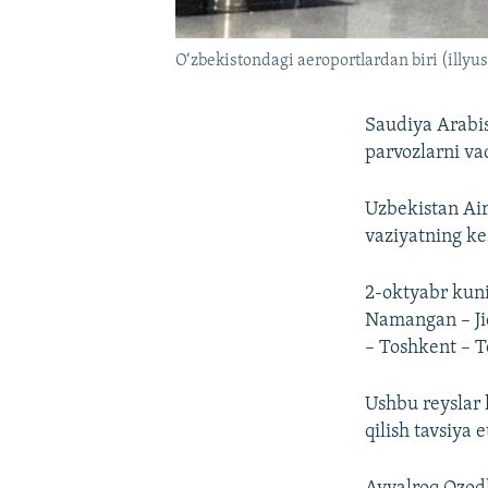
O‘zbekistondagi aeroportlardan biri (illyus
Saudiya Arabi
parvozlarni vaq
Uzbekistan Ai
vaziyatning ke
2-oktyabr kuni
Namangan – Jid
– Toshkent – T
Ushbu reyslar 
qilish tavsiya e