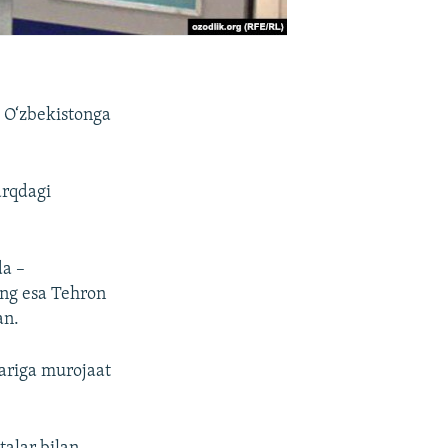
 O‘zbekistonga
arqdagi
da –
ing esa Tehron
an.
lariga murojaat