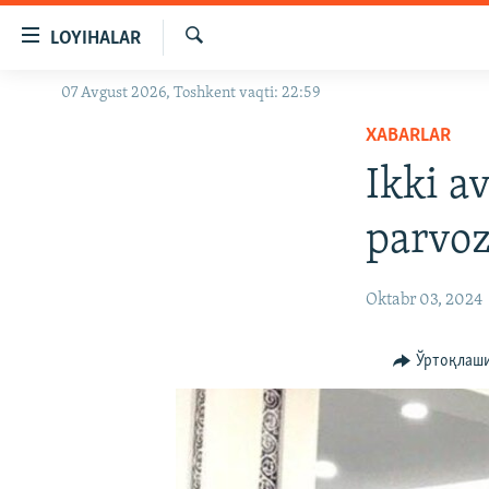
Линклар
LOYIHALAR
Бош
мавзуларга
Излаш
07 Avgust 2026, Toshkent vaqti: 22:59
OZODLIK SURISHTIRUVLARI
ўтинг
Асосий
XABARLAR
OZODVIDEO
навигацияга
Ikki a
OZODARXIV
ўтинг
Қидиришга
parvoz
ўтинг
Oktabr 03, 2024
Ўртоқлаш