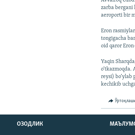
Avvalroq Ozodl
zarba bergani 
aeroporti bir 
Eron rasmiylar
tongigacha bar
oid qaror Eron
Yaqin Sharqdag
o‘tkazmoqda. 
reysi) bo‘ylab
kechikib uchg
Ўртоқлаш
На русском
ОЗОДЛИК
МАЪЛУМ
ИЖТИМОИЙ ТАРМОҚЛАР