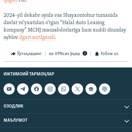
qilgan
edi.
2024-yil dekabr oyida esa Shayxontohur tumanida
davlat ro‘yxatidan o‘tgan “Halal Auto Leasing
kompany” MCHJ mansabdorlariga ham xuddi shunday
ayblov
ilgari surilgandi
.
Ўртоқлашинг
VPNсиз ўқиш
Follow us
ИЖТИМОИЙ ТАРМОҚЛАР
ОЗОДЛИК
МАЪЛУМОТ