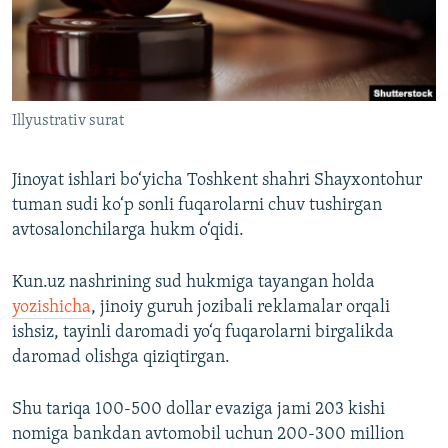
Illyustrativ surat
Jinoyat ishlari bo‘yicha Toshkent shahri Shayxontohur
tuman sudi ko‘p sonli fuqarolarni chuv tushirgan
avtosalonchilarga hukm o‘qidi.
Kun.uz nashrining sud hukmiga tayangan holda
yozishicha
, jinoiy guruh jozibali reklamalar orqali
ishsiz, tayinli daromadi yo‘q fuqarolarni birgalikda
daromad olishga qiziqtirgan.
Shu tariqa 100-500 dollar evaziga jami 203 kishi
nomiga bankdan avtomobil uchun 200-300 million