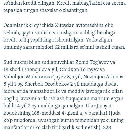
so‘mdan kredit olingan. Kredit mablag‘larini esa sxema
tepasida turgan shaxslar o‘zlashtirgan.
Odamlar ikki oy ichida Xitoydan avtomashina olib
kelinib, qayta sotilishi va tushgan mablag‘ hisobiga
kredit to‘liq yopilishiga ishontirilgan. Yetkazilgan
umumiy zarar miqdori 62 milliard so‘mni tashkil etgan.
Sud hukmi bilan sudlanuvchilar Zohid Tog‘ayev va
Dilshod Eshonqulov 9 yil, Obidxon To‘rayev va
Vahobjon Muharamxo‘jayev 8,5 yil, Nozimjon Aslonov
8 yil 1 oy, Sherbek Ozodbekov 2 yil muddatga davlat
idoralarida mansabdorlik va moddiy javobgarlik bilan
bog‘liq lavozimlarda ishlash huquqidan mahrum etgan
holda 4 yil 2 oy muddatga qamalgan. Ular Jinoyat
kodeksining 168-moddasi 4-qismi a, v bandlari (juda
ko‘p miqdorda, uyushgan guruh tomonidan yoki uning
manfaatlarini ko‘zlab firibgarlik sodir etish), 228-