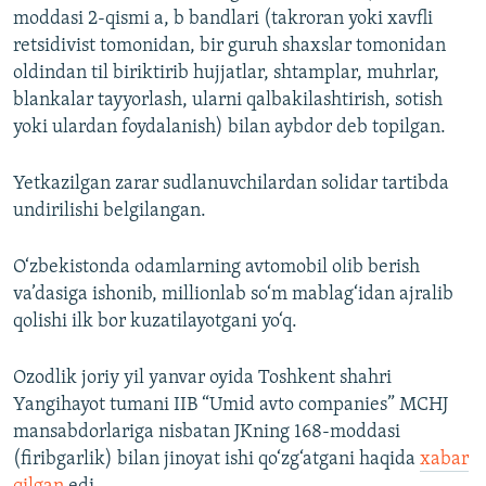
moddasi 2-qismi a, b bandlari (takroran yoki xavfli
retsidivist tomonidan, bir guruh shaxslar tomonidan
oldindan til biriktirib hujjatlar, shtamplar, muhrlar,
blankalar tayyorlash, ularni qalbakilashtirish, sotish
yoki ulardan foydalanish) bilan aybdor deb topilgan.
Yetkazilgan zarar sudlanuvchilardan solidar tartibda
undirilishi belgilangan.
O‘zbekistonda odamlarning avtomobil olib berish
va’dasiga ishonib, millionlab so‘m mablag‘idan ajralib
qolishi ilk bor kuzatilayotgani yo‘q.
Ozodlik joriy yil yanvar oyida Toshkent shahri
Yangihayot tumani IIB “Umid avto companies” MCHJ
mansabdorlariga nisbatan JKning 168-moddasi
(firibgarlik) bilan jinoyat ishi qo‘zg‘atgani haqida
xabar