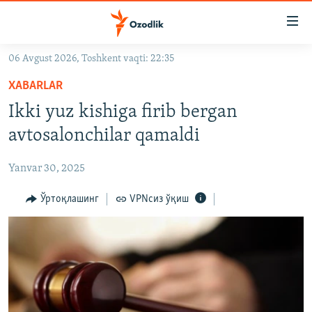
Линклар
Бош
мавзуларга
06 Avgust 2026, Toshkent vaqti: 22:35
ўтинг
OZODLIK SURISHTIRUVLARI
Асосий
XABARLAR
OZODVIDEO
навигацияга
Ikki yuz kishiga firib bergan
ўтинг
OZODARXIV
avtosalonchilar qamaldi
Қидиришга
ўтинг
На русском
Yanvar 30, 2025
ИЖТИМОИЙ ТАРМОҚЛАР
Ўртоқлашинг
VPNсиз ўқиш
Озодлик бошқа тилларда