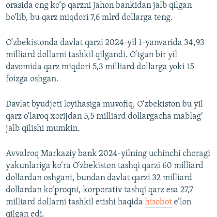
orasida eng ko‘p qarzni Jahon bankidan jalb qilgan
bo‘lib, bu qarz miqdori 7,6 mlrd dollarga teng.
O‘zbekistonda davlat qarzi 2024-yil 1-yanvarida 34,93
milliard dollarni tashkil qilgandi. O‘tgan bir yil
davomida qarz miqdori 5,3 milliard dollarga yoki 15
foizga oshgan.
Davlat byudjeti loyihasiga muvofiq, O‘zbekiston bu yil
qarz o‘laroq xorijdan 5,5 milliard dollargacha mablag‘
jalb qilishi mumkin.
Avvalroq Markaziy bank 2024-yilning uchinchi choragi
yakunlariga ko‘ra O‘zbekiston tashqi qarzi 60 milliard
dollardan oshgani, bundan davlat qarzi 32 milliard
dollardan ko‘proqni, korporativ tashqi qarz esa 27,7
milliard dollarni tashkil etishi haqida
hisobot
e’lon
qilgan edi.