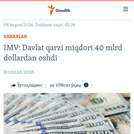
Линклар
Бош
мавзуларга
08 Avgust 2026, Toshkent vaqti: 02:34
ўтинг
OZODLIK SURISHTIRUVLARI
Асосий
XABARLAR
OZODVIDEO
навигацияга
IMV: Davlat qarzi miqdori 40 mlrd
ўтинг
OZODARXIV
dollardan oshdi
Қидиришга
ўтинг
На русском
Fevral 28, 2025
ИЖТИМОИЙ ТАРМОҚЛАР
Ўртоқлашинг
VPNсиз ўқиш
Озодлик бошқа тилларда