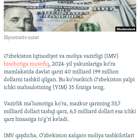
Illyustrativ surat
O‘zbekiston Iqtisodiyot va moliya vazirligi (IMV)
hisobotiga muvofiq
, 2024-yil yakunlariga ko‘ra
mamlakatda davlat qarzi 40 milliard 199 million
dollarni tashkil qilgan. Bu ko‘rsatkich O‘zbekiston yalpi
ichki mahsulotining (YIM) 35 foiziga teng.
Vazirlik ma’lumotiga ko‘ra, mazkur qarzning 33,7
milliard dollari tashqi qarz, 6,5 milliard dollari esa ichki
qarz hissasiga to‘g‘ri keladi.
IMV qaydicha, O‘zbekiston xalqaro moliya tashkilotlari