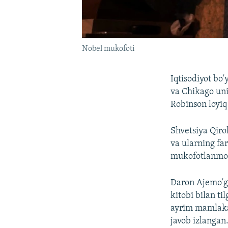
Nobel mukofoti
Iqtisodiyot bo
va Chikago uni
Robinson loyi
Shvetsiya Qiro
va ularning far
mukofotlanmo
Daron Ajemo‘g
kitobi bilan t
ayrim mamlakat
javob izlangan