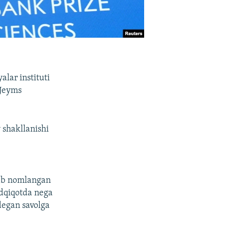
lar instituti
 Jeyms
 shakllanishi
deb nomlangan
adqiqotda nega
degan savolga