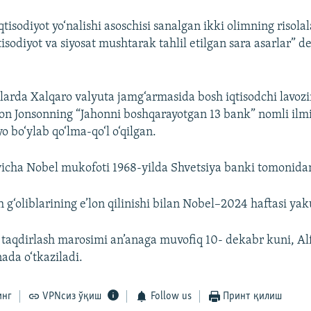
iqtisodiyot yo‘nalishi asoschisi sanalgan ikki olimning risolal
isodiyot va siyosat mushtarak tahlil etilgan sara asarlar” de
arda Xalqaro valyuta jamg‘armasida bosh iqtisodchi lavozi
on Jonsonning “Jahonni boshqarayotgan 13 bank” nomli i
 bo‘ylab qo‘lma-qo‘l o‘qilgan.
‘yicha Nobel mukofoti 1968-yilda Shvetsiya banki tomonidan 
h g‘oliblarining e’lon qilinishi bilan Nobel–2024 haftasi y
 taqdirlash marosimi an’anaga muvofiq 10- dekabr kuni, A
ada o‘tkaziladi.
инг
VPNсиз ўқиш
Follow us
Принт қилиш