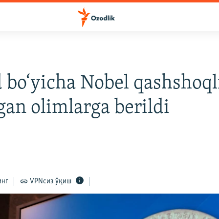
d bo‘yicha Nobel qashshoql
gan olimlarga berildi
инг
VPNсиз ўқиш