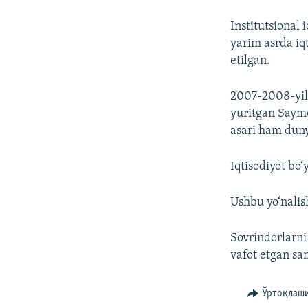
Institutsional 
yarim asrda iqt
etilgan.
2007-2008-yill
yuritgan Saym
asari ham dunyo
Iqtisodiyot bo
Ushbu yo‘nalis
Sovrindorlarni
vafot etgan san
Ўртоқлаш