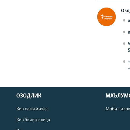
Озо
o
u
W
S
+
+
На русском
ОЗОДЛИК
МАЪЛУМ
ИЖТИМОИЙ ТАРМОҚЛАР
Биз ҳақимизда
Мобил ило
Биз билан алоқа