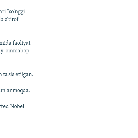
ari “so‘nggi
b e’tirof
mida faoliyat
lmiy-ommabop
ta’sis etilgan.
akunlanmoqda.
lfred Nobel