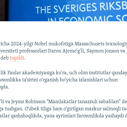
‘yicha 2024-yilgi Nobel mukofotiga Massachusets texnologiya
versiteti professorlari Daron Ajemo‘g‘li, Saymon Jonson va
q deb
topildi
.
llik Fanlar akademiyasiga ko‘ra, uch olim institutlar qanday
ovonlikka ta’sirini o‘rganish bo‘yicha izlanishlari uchun
qda.
‘li va Jeyms Robinson “Mamlakatlar tanazzuli sabablari” 
ilga tushgan. O‘zbek tiliga ham o‘girilgan mazkur salmoqli t
lar qashshoqlikda, yana ayrimlari farovonlikda yashaydi 
.