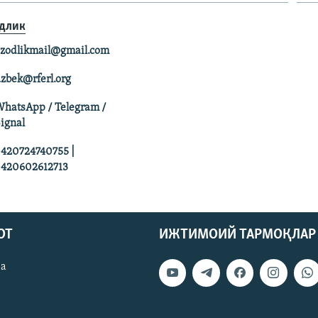
длик
zodlikmail@gmail.com
zbek@rferl.org
hatsApp / Telegram /
ignal
420724740755 |
420602612713
ОТ
ИЖТИМОИЙ ТАРМОҚЛАР
ва