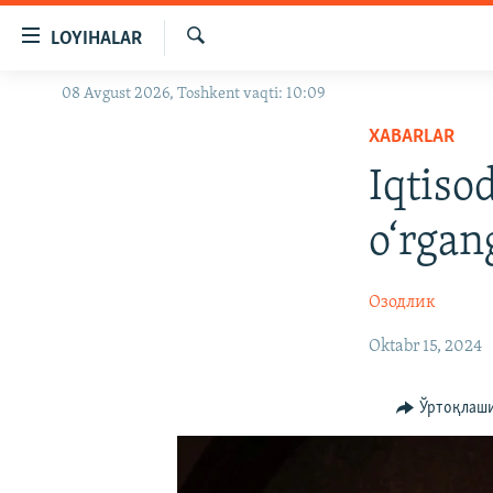
Линклар
LOYIHALAR
Бош
мавзуларга
Излаш
08 Avgust 2026, Toshkent vaqti: 10:09
OZODLIK SURISHTIRUVLARI
ўтинг
Асосий
XABARLAR
OZODVIDEO
навигацияга
Iqtiso
OZODARXIV
ўтинг
Қидиришга
o‘rgan
ўтинг
Озодлик
Oktabr 15, 2024
Ўртоқлаш