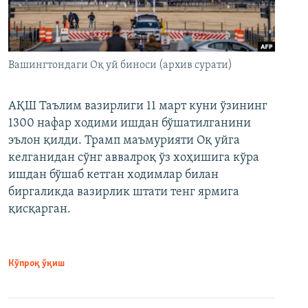
Вашингтондаги Оқ уй биноси (архив сурати)
АҚШ Таълим вазирлиги 11 март куни ўзининг
1300 нафар ходими ишдан бўшатилганини
эълон қилди. Трамп маъмурияти Оқ уйга
келганидан сўнг аввалроқ ўз хоҳишига кўра
ишдан бўшаб кетган ходимлар билан
биргаликда вазирлик штати тенг ярмига
қисқарган.
Кўпроқ ўқиш