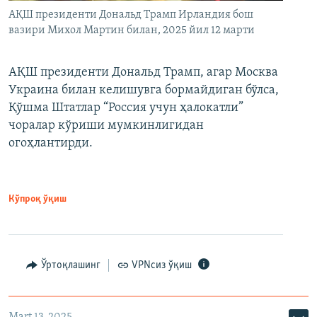
АҚШ президенти Дональд Трамп Ирландия бош
вазири Михол Мартин билан, 2025 йил 12 марти
АҚШ президенти Дональд Трамп, агар Москва
Украина билан келишувга бормайдиган бўлса,
Қўшма Штатлар “Россия учун ҳалокатли”
чоралар кўриши мумкинлигидан
огоҳлантирди.
Кўпроқ ўқиш
Ўртоқлашинг
VPNсиз ўқиш
Mart 13, 2025