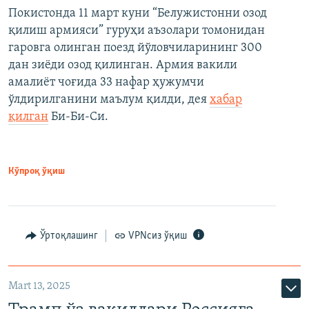
Покистонда 11 март куни “Белужистонни озод
қилиш армияси” гуруҳи аъзолари томонидан
гаровга олинган поезд йўловчиларининг 300
дан зиёди озод қилинган. Армия вакили
амалиёт чоғида 33 нафар ҳужумчи
ўлдирилганини маълум қилди, дея
хабар
қилган
Би-Би-Си.
Кўпроқ ўқиш
Ўртоқлашинг
VPNсиз ўқиш
Mart 13, 2025