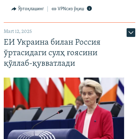
Ўртоқлашинг
VPNсиз ўқиш
Mart 12, 2025
ЕИ Украина билан Россия
ўртасидаги сулҳ ғоясини
қўллаб-қувватлади