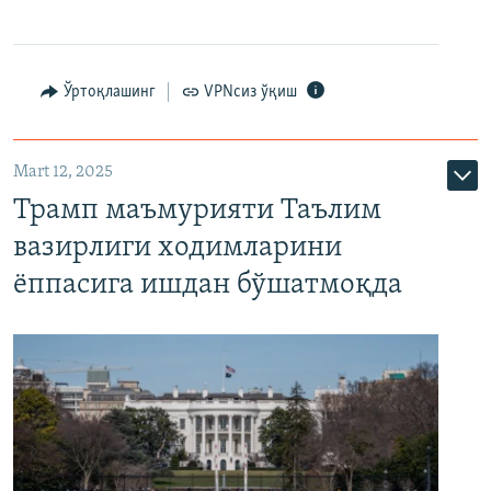
Ўртоқлашинг
VPNсиз ўқиш
Mart 12, 2025
Трамп маъмурияти Таълим
вазирлиги ходимларини
ёппасига ишдан бўшатмоқда