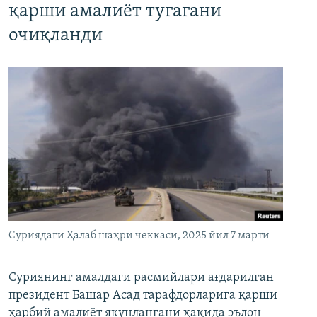
қарши амалиёт тугагани
очиқланди
Суриядаги Ҳалаб шаҳри чеккаси, 2025 йил 7 марти
Суриянинг амалдаги расмийлари ағдарилган
президент Башар Асад тарафдорларига қарши
ҳарбий амалиёт якунлангани ҳақида эълон