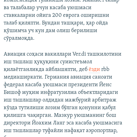
компенсация тўланиши лозим. Амалиётчилар
ва талабалар учун касаба уюшмаси
ставкаларни ойига 200 еврога оширишни
талаб қиляпти. Бундан ташқари, ҳар ойда
қўшимча уч кун дам олиш берилиши
сўралмоқда.
Авиация соҳаси вакиллари Ver.di ташкилотини
иш ташлаш ҳуқуқини суиистеъмол
қилаётганликда айблашяпти, деб
ёзди
rbb
медиаширкати. Германия авиация саноати
федерал касаба уюшмаси президенти Йенс
Бишоф муҳим инфратузилма объектларидаги
иш ташлашлар олдидан мажбурий арбитраж
кўзда тутилиши лозим бўлган қонунни қабул
қилишга чақирган. Мазкур уюшманинг бош
директори Йоахим Ланг эса касаба уюшмасига
иш ташлашлар туфайли нафақат аэропортлар,