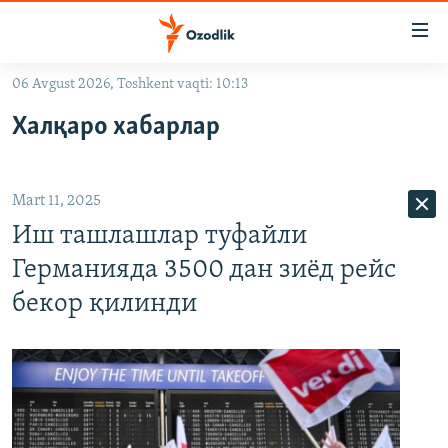
Линклар
Бош
мавзуларга
06 Avgust 2026, Toshkent vaqti: 10:13
ўтинг
OZODLIK SURISHTIRUVLARI
Асосий
Халқаро хабарлар
OZODVIDEO
навигацияга
ўтинг
OZODARXIV
Қидиришга
Mart 11, 2025
ўтинг
На русском
Иш ташлашлар туфайли
Германияда 3500 дан зиёд рейс
ИЖТИМОИЙ ТАРМОҚЛАР
бекор қилинди
Озодлик бошқа тилларда