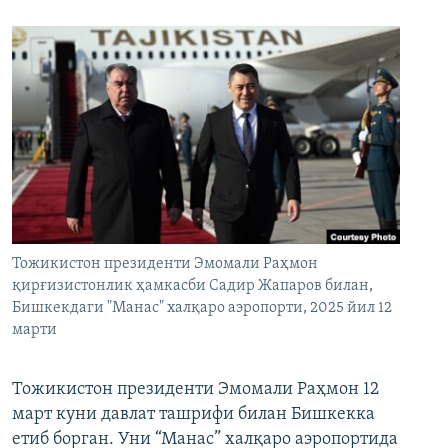
Тожикистон президенти Эмомали Раҳмон
қирғизистонлик ҳамкасби Садир Жапаров билан,
Бишкекдаги "Манас" халқаро аэропорти, 2025 йил 12
марти
Тожикистон президенти Эмомали Раҳмон 12
март куни давлат ташрифи билан Бишкекка
етиб борган. Уни “Манас” халқаро аэропортида