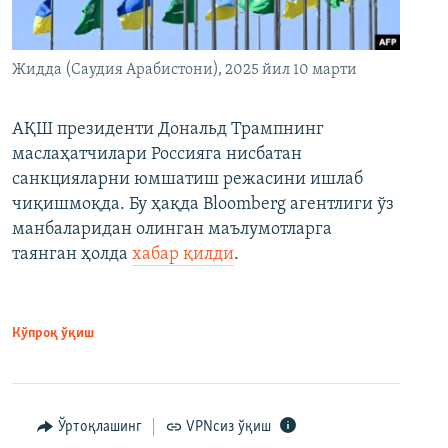
Жидда (Саудия Арабистони), 2025 йил 10 марти
АҚШ президенти Дональд Трампнинг
маслаҳатчилари Россияга нисбатан
санкцияларни юмшатиш режасини ишлаб
чиқишмоқда. Бу ҳақда Bloomberg агентлиги ўз
манбаларидан олинган маълумотларга
таянган ҳолда
хабар қилди
.
Кўпроқ ўқиш
Ўртоқлашинг
VPNсиз ўқиш