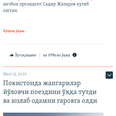
мезбон президент Садир Жапаров кутиб
олгган.
Кўпроқ ўқиш
Ўртоқлашинг
VPNсиз ўқиш
Mart 12, 2025
Покистонда жангарилар
йўловчи поездини ўққа тутди
ва юзлаб одамни гаровга олди