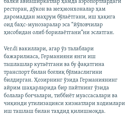
балки авиаширкатлар ҳамда аэропортлардаги
ресторан, дўкон ва меҳмонхоналар ҳам
даромаддан маҳрум бўлаётгани, иш ҳақига
оид баҳс-мунозаралар эса “йўловчилар
ҳисобидан олиб борилаётгани”ни эслатган.
Ver.di вакиллари, агар ўз талаблари
бажарилмаса, Германияни янги иш
ташлашлар кутаётгани ва бу фақатгина
транспорт билан боғлиқ бўлмаслигини
билдирган. Ҳозирнинг ўзида Германиянинг
айрим шаҳарларида бир пайтнинг ўзида
болалар боғчалари, тиббиёт муассасалари ва
чиқинди утилизацияси хизматлари ходимлари
иш ташлаш билан таҳдид қилишмоқда.