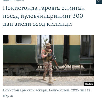
Покистонда гаровга олинган
поезд йўловчиларининг 300
дан зиёди озод қилинди
Покистон армияси аскари, Белужистон, 2025 йил 12
марти