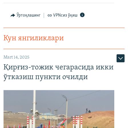
Ўртоқлашинг
VPNсиз ўқиш
Кун янгиликлари
Mart 14, 2025
Қирғиз-тожик чегарасида икки
ўтказиш пункти очилди