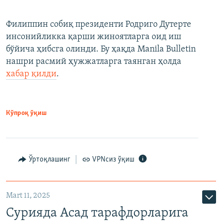
Филиппин собиқ президенти Родриго Дутерте
инсонийликка қарши жиноятларга оид иш
бўйича ҳибсга олинди. Бу ҳақда Manila Bulletin
нашри расмий ҳужжатларга таянган ҳолда
хабар қилди
.
Кўпроқ ўқиш
Ўртоқлашинг
VPNсиз ўқиш
Mart 11, 2025
Сурияда Асад тарафдорларига