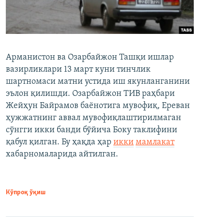
Арманистон ва Озарбайжон Ташқи ишлар
вазирликлари 13 март куни тинчлик
шартномаси матни устида иш якунланганини
эълон қилишди. Озарбайжон ТИВ раҳбари
Жейҳун Байрамов баёнотига мувофиқ, Ереван
ҳужжатнинг аввал мувофиқлаштирилмаган
сўнгги икки банди бўйича Боку таклифини
қабул қилган. Бу ҳақда ҳар
икки
мамлакат
хабарномаларида айтилган.
Кўпроқ ўқиш