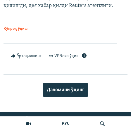
қилишди, дея хабар қилди Reuters агентлиги.
Кўпроқ ўқиш
Ўртоқлашинг
VPNсиз ўқиш
Давомини ўқинг
ИЖТИМОИЙ ТАРМОҚЛАР
РУС