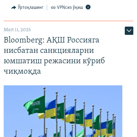
Ўртоқлашинг
VPNсиз ўқиш
Mart 11, 2025
Bloomberg: АҚШ Россияга
нисбатан санкцияларни
юмшатиш режасини кўриб
чиқмоқда