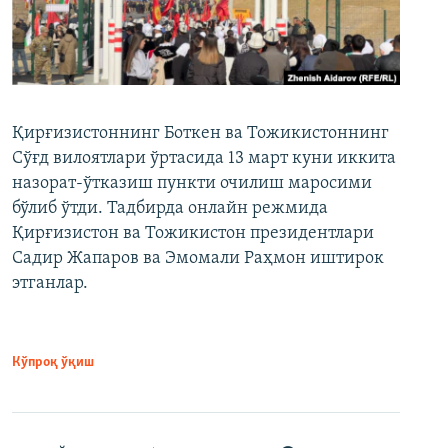
Қирғизистоннинг Боткен ва Тожикистоннинг
Сўғд вилоятлари ўртасида 13 март куни иккита
назорат-ўтказиш пункти очилиш маросими
бўлиб ўтди. Тадбирда онлайн режмида
Қирғизистон ва Тожикистон президентлари
Садир Жапаров ва Эмомали Раҳмон иштирок
этганлар.
Кўпроқ ўқиш