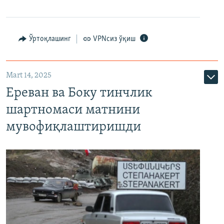
Ўртоқлашинг
VPNсиз ўқиш
Mart 14, 2025
Ереван ва Боку тинчлик
шартномаси матнини
мувофиқлаштиришди