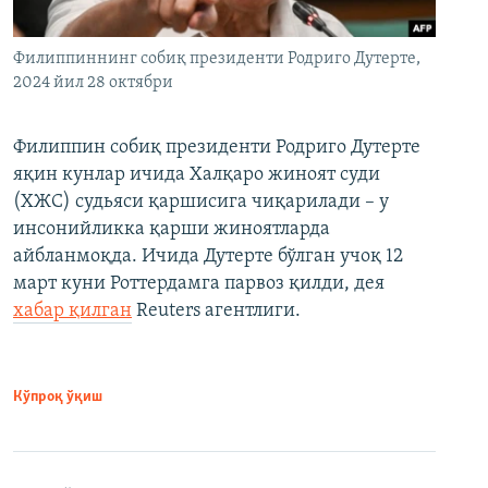
Филиппиннинг собиқ президенти Родриго Дутерте,
2024 йил 28 октябри
Филиппин собиқ президенти Родриго Дутерте
яқин кунлар ичида Халқаро жиноят суди
(ХЖС) судьяси қаршисига чиқарилади – у
инсонийликка қарши жиноятларда
айбланмоқда. Ичида Дутерте бўлган учоқ 12
март куни Роттердамга парвоз қилди, дея
хабар қилган
Reuters агентлиги.
Кўпроқ ўқиш