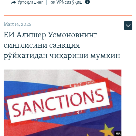
Ўртоқлашинг
VPNсиз ўқиш
Mart 14, 2025
ЕИ Алишер Усмоновнинг
синглисини санкция
рўйхатидан чиқариши мумкин