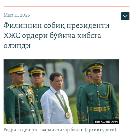
Mart 11, 2025
Филиппин собиқ президенти
ХЖС ордери бўйича ҳибсга
олинди
Родриго Дутерте гвардиячилар билан (архив сурати)