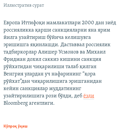
Иллюстратив сурат
Европа Иттифоқи мамлакатлари 2000 дан зиёд
россияликка қарши санкцияларни яна ярим
йилга узайтириш бўйича келишувга
эришишга яқинлашди. Даставвал россиялик
тадбиркорлар Алишер Усмонов ва Михаил
Фридман дохил саккиз кишини санкция
рўйхатидан чиқарилиши талаб қилган
Венгрия улардан уч нафарининг “қора
рўйхат”дан чиқарилишига эришганидан
кейин санкциялар муддатининг
узайтирилишига рози бўлди, деб
ёзди
Bloomberg агентлиги.
Кўпроқ ўқиш