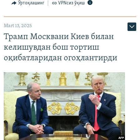
Ўртоқлашинг
VPNсиз ўқиш
Mart 13, 2025
Трамп Москвани Киев билан
келишувдан бош тортиш
оқибатларидан огоҳлантирди