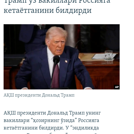
Трамп ўз вакиллари Россияга
кетаётганини билдирди
АҚШ президенти Дональд Трамп
АҚШ президенти Дональд Трамп унинг
вакиллари “ҳозирнинг ўзида” Россияга
кетаётганини билдирди. У “эндиликда