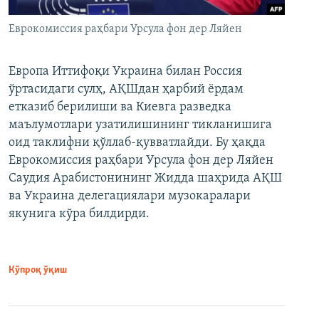
Еврокомиссия раҳбари Урсула фон дер Ляйен
Европа Иттифоқи Украина билан Россия
ўртасидаги сулҳ, АҚШдан ҳарбий ёрдам
етказиб берилиши ва Киевга разведка
маълумотлари узатилишининг тикланишига
оид таклифни қўллаб-қувватлайди. Бу ҳақда
Еврокомиссия раҳбари Урсула фон дер Ляйен
Саудия Арабистонининг Жидда шаҳрида АҚШ
ва Украина делегациялари музокаралари
якунига кўра билдирди.
Кўпроқ ўқиш