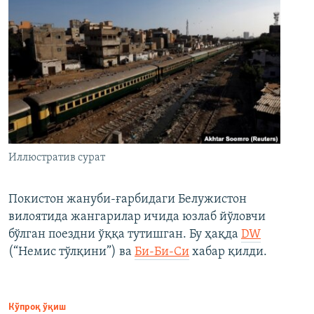
Иллюстратив сурат
Покистон жануби-ғарбидаги Белужистон
вилоятида жангарилар ичида юзлаб йўловчи
бўлган поездни ўққа тутишган. Бу ҳақда
DW
(“Немис тўлқини”) ва
Би-Би-Си
хабар қилди.
Кўпроқ ўқиш