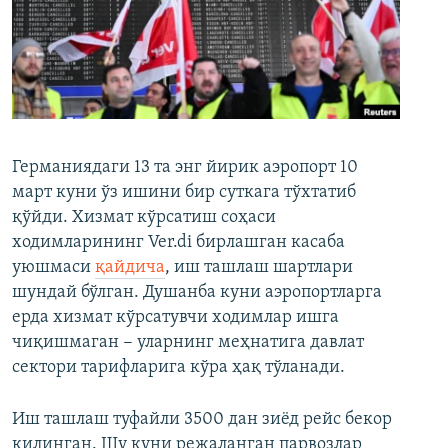
Германиядаги 13 та энг йирик аэропорт 10
март куни ўз ишини бир суткага тўхтатиб
қўйди. Хизмат кўрсатиш соҳаси
ходимларининг Ver.di бирлашган касаба
уюшмаси
қайдича
, иш ташлаш шартлари
шундай бўлган. Душанба куни аэропортларга
ерда хизмат кўрсатувчи ходимлар ишга
чиқишмаган − уларнинг меҳнатига давлат
сектори тарифларига кўра ҳақ тўланади.
Иш ташлаш туфайли 3500 дан зиёд рейс бекор
қилинган. Шу куни режаланган парвозлар