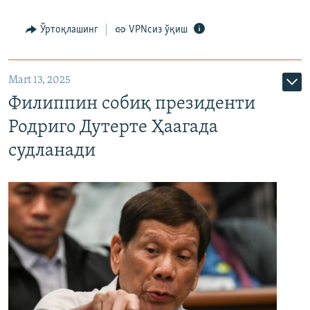
Ўртоқлашинг
VPNсиз ўқиш
Mart 13, 2025
Филиппин собиқ президенти
Родриго Дутерте Ҳаагада
судланади