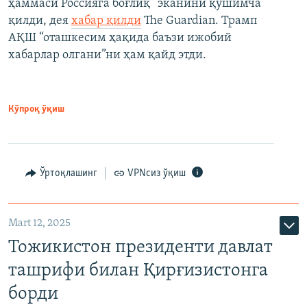
ҳаммаси Россияга боғлиқ” эканини қўшимча
қилди, дея
хабар қилди
The Guardian. Трамп
АҚШ “оташкесим ҳақида баъзи ижобий
хабарлар олгани”ни ҳам қайд этди.
Кўпроқ ўқиш
Ўртоқлашинг
VPNсиз ўқиш
Mart 12, 2025
Тожикистон президенти давлат
ташрифи билан Қирғизистонга
борди