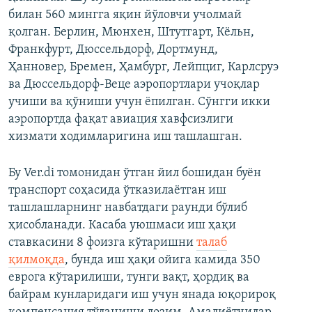
билан 560 мингга яқин йўловчи учолмай
қолган. Берлин, Мюнхен, Штутгарт, Кёльн,
Франкфурт, Дюссельдорф, Дортмунд,
Ҳанновер, Бремен, Ҳамбург, Лейпциг, Карлсруэ
ва Дюссельдорф-Веце аэропортлари учоқлар
учиши ва қўниши учун ёпилган. Сўнгги икки
аэропортда фақат авиация хавфсизлиги
хизмати ходимларигина иш ташлашган.
Бу Ver.di томонидан ўтган йил бошидан буён
транспорт соҳасида ўтказилаётган иш
ташлашларнинг навбатдаги раунди бўлиб
ҳисобланади. Касаба уюшмаси иш ҳақи
ставкасини 8 фоизга кўтаришни
талаб
қилмоқда
, бунда иш ҳақи ойига камида 350
еврога кўтарилиши, тунги вақт, ҳордиқ ва
байрам кунларидаги иш учун янада юқорироқ