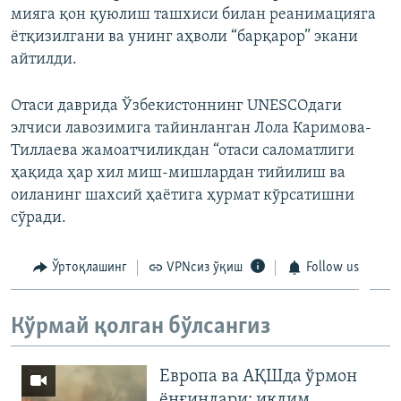
мияга қон қуюлиш ташхиси билан реанимацияга
ëтқизилгани ва унинг аҳволи “барқарор” экани
айтилди.
Отаси даврида Ўзбекистоннинг UNESCOдаги
элчиси лавозимига тайинланган Лола Каримова-
Тиллаева жамоатчиликдан “отаси саломатлиги
ҳақида ҳар хил миш-мишлардан тийилиш ва
оиланинг шахсий ҳаëтига ҳурмат кўрсатишни
сўради.
Ўртоқлашинг
VPNсиз ўқиш
Follow us
Кўрмай қолган бўлсангиз
Европа ва АҚШда ўрмон
ёнғинлари: иқлим