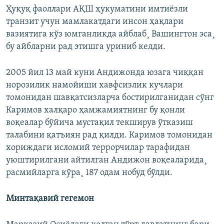
Ҳуқуқ фаоллари АҚШ ҳукуматини имтиëзли
транзит учун мамлакатдаги инсон ҳақлари
вазиятига кўз юмганликда айблаб¸ Вашингтон эса¸
бу айбларни рад этишга уриниб келди.
2005 йил 13 май куни Андижонда юзага чиққан
норозилик намойиши хавфсизлик кучлари
томонидан шавқатсизларча бостирилганидан сўнг
Каримов халқаро ҳамжамиятнинг бу қонли
воқеалар бўйича мустақил текширув ўтказиш
талабини қатъиян рад қилди. Каримов томонидан
хориждаги исломий террорчилар тарафидан
уюштирилгани айтилган Андижон воқеаларида¸
расмийларга кўра¸ 187 одам нобуд бўлди.
Минтақавий гегемон