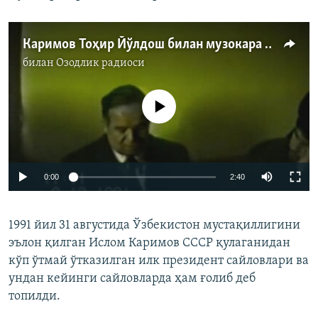
Каримов Тоҳир Йўлдош билан музокара қилмоқда
билан
Озодлик радиоси
Айни дамда медиа-манба мавжуд эмас
0:00
2:40
1991 йил 31 августида Ўзбекистон мустақиллигини
эълон қилган Ислом Каримов СССР қулаганидан
кўп ўтмай ўтказилган илк президент сайловлари ва
ундан кейинги сайловларда ҳам ғолиб деб
топилди.