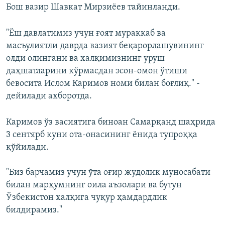
Бош вазир Шавкат Мирзиёев тайинланди.
"Ёш давлатимиз учун ғоят мураккаб ва
масъулиятли даврда вазият беқарорлашувининг
олди олингани ва халқимизнинг уруш
даҳшатларини кўрмасдан эсон-омон ўтиши
бевосита Ислом Каримов номи билан боғлиқ." -
дейилади ахборотда.
Каримов ўз васиятига биноан Самарқанд шаҳрида
3 сентярб куни ота-онасининг ёнида тупроққа
қўйилади.
"Биз барчамиз учун ўта оғир жудолик муносабати
билан марҳумнинг оила аъзолари ва бутун
Ўзбекистон халқига чуқур ҳамдардлик
билдирамиз."