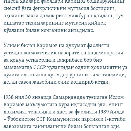
Инсон ҳақлари фаоллари Каримов бошқарувининг
сиëсий ўзга фикрлиликни муттасил бостириш¸
аҳолини пахта далаларига мажбуран ҳайдаш¸ куч
ишлатар тизимларининг муттасил қийноқ
қўллаши билан кечганини айтадилар.
Ўлими билан Каримов на ҳукумат фаолияти
устидан жамоатчилик назорати ва на демократия
ва қонун устиворлиги тажрибаси бор бир
мамлакатда СССР қулашидан олдин ҳокимиятни ўз
қўлига олган якка ҳукмдор ўрнини ким эгаллайди¸
деган савол жавобини очиқ қолдириб кетди.
1938 йил 30 январда Самарқандда туғилган Ислом
Каримов маълумотига кўра иқтисодчи эди. Унинг
ҳокимият тепасидаги ҳаëт ва фаолияти 1989 йилда
– Ўзбекистон ССР Коммунистик партияси 1-котиби
лавозимига тайинланиши билан бошланган эди.