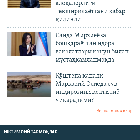
алоқадорлиги
текширилаётгани хабар
қилинди
Саида Мирзиеёва
бошқараётган идора
ваколатлари қонун билан
мустаҳкамланмоқда
Қўштепа канали
Марказий Осиёда сув
инқирозини келтириб
чиқарадими?
Бошқа мақолалар
ИЖТИМОИЙ ТАРМОҚЛАР