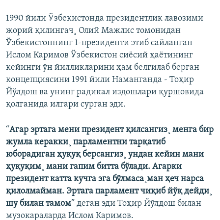
1990 йили Ўзбекистонда президентлик лавозими
жорий қилингач¸ Олий Мажлис томонидан
Ўзбекистоннинг 1-президенти этиб сайланган
Ислом Каримов Ўзбекистон сиëсий ҳаëтининг
кейинги ўн йилликларини ҳам белгилаб берган
концепциясини 1991 йили Наманганда - Тоҳир
Йўлдош ва унинг радикал издошлари қуршовида
қолганида илгари сурган эди.
“
Агар эртага мени президент қилсангиз¸ менга бир
жумла керакки¸ парламентни тарқатиб
юборадиган ҳуқуқ берсангиз¸ ундан кейин мани
ҳуқуқим¸ мани гапим битта бўлади. Агарки
президент катта кучга эга бўлмаса¸ман ҳеч нарса
қилолмайман. Эртага парламент чиқиб йўқ дейди¸
шу билан тамом
” деган эди Тоҳир Йўлдош билан
музокараларда Ислом Каримов.