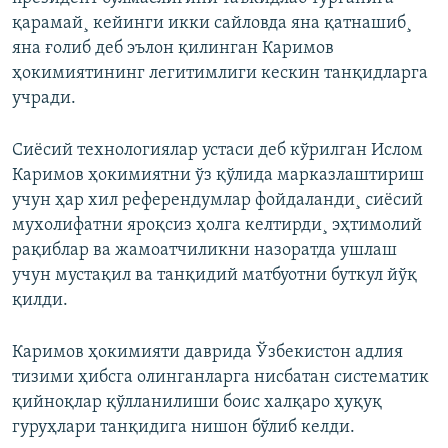
қарамай¸ кейинги икки сайловда яна қатнашиб¸
яна ғолиб деб эълон қилинган Каримов
ҳокимиятининг легитимлиги кескин танқидларга
учради.
Сиëсий технологиялар устаси деб кўрилган Ислом
Каримов ҳокимиятни ўз қўлида марказлаштириш
учун ҳар хил референдумлар фойдаланди¸ сиëсий
мухолифатни яроқсиз ҳолга келтирди¸ эҳтимолий
рақиблар ва жамоатчиликни назоратда ушлаш
учун мустақил ва танқидий матбуотни буткул йўқ
қилди.
Каримов ҳокимияти даврида Ўзбекистон адлия
тизими ҳибсга олинганларга нисбатан систематик
қийноқлар қўлланилиши боис халқаро ҳуқуқ
гуруҳлари танқидига нишон бўлиб келди.