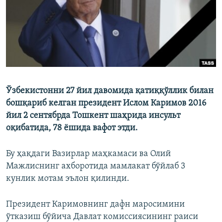
Ўзбекистонни 27 йил давомида қатиққўллик билан
бошқариб келган президент Ислом Каримов 2016
йил 2 сентябрда Тошкент шаҳрида инсульт
оқибатида, 78 ёшида вафот этди.
Бу ҳақдаги Вазирлар маҳкамаси ва Олий
Мажлиснинг ахборотида мамлакат бўйлаб 3
кунлик мотам эълон қилинди.
Президент Каримовнинг дафн маросимини
ўтказиш бўйича Давлат комиссиясининг раиси