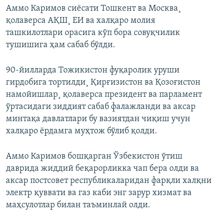
Аммо Каримов сиëсати Тошкент ва Москва¸
қолаверса АҚШ¸ ЕИ ва халқаро молия
ташкилотлари орасига кўп бора совуқчилик
тушишига ҳам сабаб бўлди.
90-йилларда Тожикистон фуқаролик уруши
гирдобига тортилди¸ Қирғизистон ва Қозоғистон
намойишлар¸ қолаверса президент ва парламент
ўртасидаги зиддият сабаб фалажланди ва аксар
минтақа давлатлари бу вазиятдан чиқиш учун
халқаро ëрдамга муҳтож бўлиб қолди.
Аммо Каримов бошқарган Ўзбекистон ўтиш
даврида жиддий беқарорликка чап бера олди ва
аксар постсовет республикаларидан фарқли халқни
электр қуввати ва газ каби энг зарур хизмат ва
маҳсулотлар билан таъминлай олди.