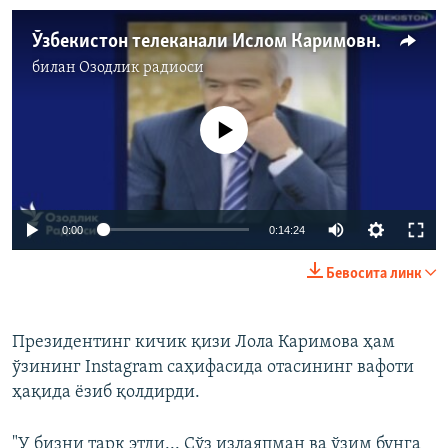
Ўзбекистон телеканали Ислом Каримовнинг ўлганини эълон қилди
билан
Озодлик радиоси
Айни дамда медиа-манба мавжуд эмас
0:00
0:14:24
Бевосита линк
Президентинг кичик қизи Лола Каримова ҳам
ўзининг Instagram саҳифасида отасининг вафоти
ҳақида ёзиб қолдирди.
"У бизни тарк этди... Сўз излаяпман ва ўзим бунга