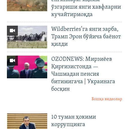
ўзгариши янги хавфларни
кучайтирмоқда
Wildberries’га янги зарба,
Трамп Эрон бўйича баёнот
қилди
OZODNEWS: Мирзиёев
Қирғизистонда —
Чашмадан пенсия
битимигача | Украинага
босқин
Бошқа видеолар
10 туман ҳокими
коррупцияга