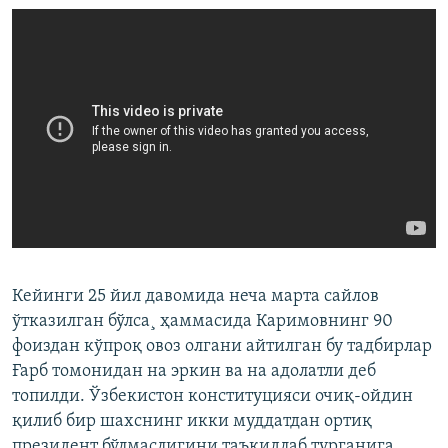
Кейинги 25 йил давомида неча марта сайлов
ўтказилган бўлса¸ ҳаммасида Каримовнинг 90
фоиздан кўпроқ овоз олгани айтилган бу тадбирлар
Ғарб томонидан на эркин ва на адолатли деб
топилди. Ўзбекистон конституцияси очиқ-ойдин
қилиб бир шахснинг икки муддатдан ортиқ
президент бўлмаслигини таъкидлаб турганига