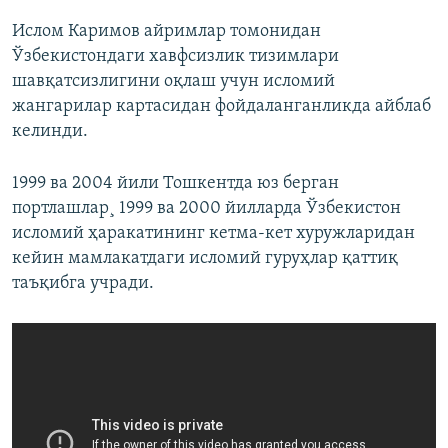
Ислом Каримов айримлар томонидан
Ўзбекистондаги хавфсизлик тизимлари
шавқатсизлигини оқлаш учун исломий
жангарилар картасидан фойдаланганликда айблаб
келинди.
1999 ва 2004 йили Тошкентда юз берган
портлашлар¸ 1999 ва 2000 йилларда Ўзбекистон
исломий ҳаракатининг кетма-кет хуружларидан
кейин мамлакатдаги исломий гуруҳлар қаттиқ
таъқибга учради.