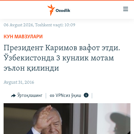
Линклар
Бош
мавзуларга
06 Avgust 2026, Toshkent vaqti: 10:09
ўтинг
OZODLIK SURISHTIRUVLARI
Асосий
КУН МАВЗУЛАРИ
OZODVIDEO
навигацияга
Президент Каримов вафот этди.
ўтинг
OZODARXIV
Ўзбекистонда 3 кунлик мотам
Қидиришга
ўтинг
эълон қилинди
На русском
Avgust 31, 2016
ИЖТИМОИЙ ТАРМОҚЛАР
Ўртоқлашинг
VPNсиз ўқиш
Озодлик бошқа тилларда