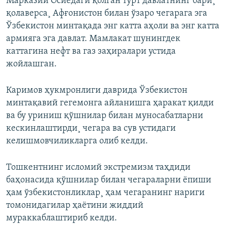
Марказий Осиëдаги қолган тўрт давлатнинг бари¸
қолаверса¸ Афғонистон билан ўзаро чегарага эга
Ўзбекистон минтақада энг катта аҳоли ва энг катта
армияга эга давлат. Мамлакат шунингдек
каттагина нефт ва газ заҳиралари устида
жойлашган.
Каримов ҳукмронлиги даврида Ўзбекистон
минтақавий гегемонга айланишга ҳаракат қилди
ва бу уриниш қўшнилар билан муносабатларни
кескинлаштирди¸ чегара ва сув устидаги
келишмовчиликларга олиб келди.
Тошкентнинг исломий экстремизм таҳдиди
баҳонасида қўшнилар билан чегараларни ëпиши
ҳам ўзбекистонликлар¸ ҳам чегаранинг нариги
томонидагилар ҳаëтини жиддий
мураккаблаштириб келди.