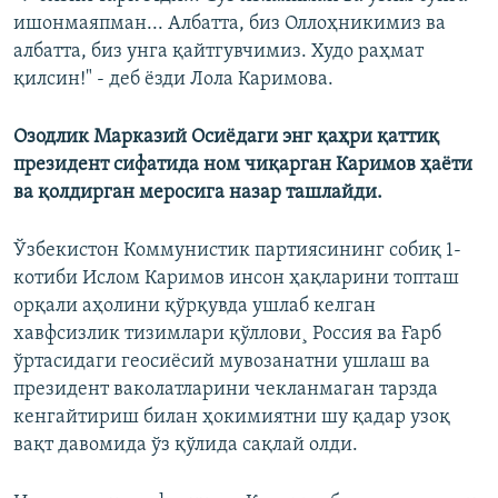
ишонмаяпман... Албатта, биз Оллоҳникимиз ва
албатта, биз унга қайтгувчимиз. Худо раҳмат
қилсин!" - деб ёзди Лола Каримова.
Озодлик Марказий Осиëдаги энг қаҳри қаттиқ
президент сифатида ном чиқарган Каримов ҳаëти
ва қолдирган меросига назар ташлайди.
Ўзбекистон Коммунистик партиясининг собиқ 1-
котиби Ислом Каримов инсон ҳақларини топташ
орқали аҳолини қўрқувда ушлаб келган
хавфсизлик тизимлари қўллови¸ Россия ва Ғарб
ўртасидаги геосиëсий мувозанатни ушлаш ва
президент ваколатларини чекланмаган тарзда
кенгайтириш билан ҳокимиятни шу қадар узоқ
вақт давомида ўз қўлида сақлай олди.