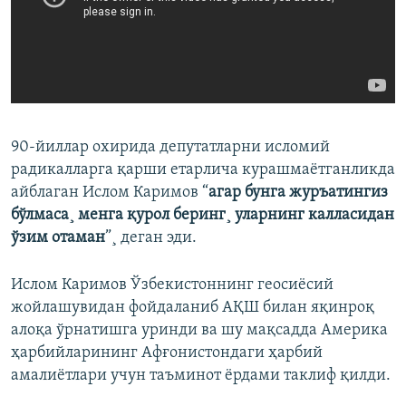
90-йиллар охирида депутатларни исломий
радикалларга қарши етарлича курашмаëтганликда
айблаган Ислом Каримов “
агар бунга журъатингиз
бўлмаса¸ менга қурол беринг¸ уларнинг калласидан
ўзим отаман
”¸ деган эди.
Ислом Каримов Ўзбекистоннинг геосиëсий
жойлашувидан фойдаланиб АҚШ билан яқинроқ
алоқа ўрнатишга уринди ва шу мақсадда Америка
ҳарбийларининг Афғонистондаги ҳарбий
амалиëтлари учун таъминот ëрдами таклиф қилди.