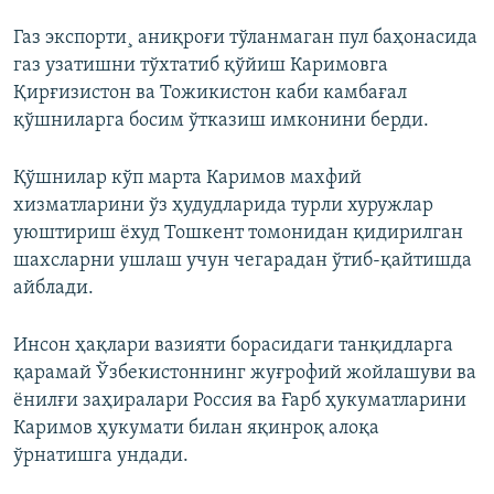
Газ экспорти¸ аниқроғи тўланмаган пул баҳонасида
газ узатишни тўхтатиб қўйиш Каримовга
Қирғизистон ва Тожикистон каби камбағал
қўшниларга босим ўтказиш имконини берди.
Қўшнилар кўп марта Каримов махфий
хизматларини ўз ҳудудларида турли хуружлар
уюштириш ëхуд Тошкент томонидан қидирилган
шахсларни ушлаш учун чегарадан ўтиб-қайтишда
айблади.
Инсон ҳақлари вазияти борасидаги танқидларга
қарамай Ўзбекистоннинг жуғрофий жойлашуви ва
ëнилғи заҳиралари Россия ва Ғарб ҳукуматларини
Каримов ҳукумати билан яқинроқ алоқа
ўрнатишга ундади.