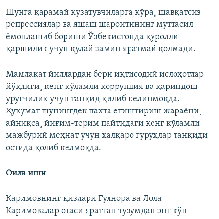
Шунга қарамай кузатувчиларга кўра¸ шавқатсиз
репрессиялар ва яшаш шароитининг муттасил
ëмонлашиб бориши Ўзбекистонда қуролли
қаршилик учун қулай замин яратмай қолмади.
Мамлакат йиллардан бери иқтисодий ислоҳотлар
йўқлиги¸ кенг кўламли коррупция ва қариндош-
уруғчилик учун танқид қилиб келинмоқда.
Ҳукумат шунингдек пахта етиштириш жараëни¸
айниқса¸ йиғим-терим пайтидаги кенг кўламли
мажбурий меҳнат учун халқаро гуруҳлар танқиди
остида қолиб келмоқда.
Оила иши
Каримовнинг қизлари Гулнора ва Лола
Каримовалар отаси яратган тузумдан энг кўп