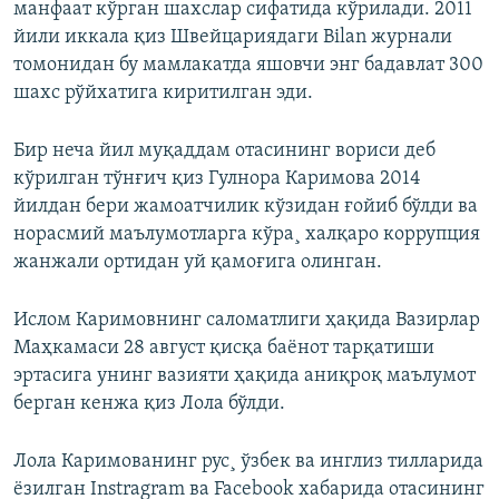
манфаат кўрган шахслар сифатида кўрилади. 2011
йили иккала қиз Швейцариядаги Bilan журнали
томонидан бу мамлакатда яшовчи энг бадавлат 300
шахс рўйхатига киритилган эди.
Бир неча йил муқаддам отасининг вориси деб
кўрилган тўнғич қиз Гулнора Каримова 2014
йилдан бери жамоатчилик кўзидан ғойиб бўлди ва
норасмий маълумотларга кўра¸ халқаро коррупция
жанжали ортидан уй қамоғига олинган.
Ислом Каримовнинг саломатлиги ҳақида Вазирлар
Маҳкамаси 28 август қисқа баëнот тарқатиши
эртасига унинг вазияти ҳақида аниқроқ маълумот
берган кенжа қиз Лола бўлди.
Лола Каримованинг рус¸ ўзбек ва инглиз тилларида
ëзилган Instragram ва Facebook хабарида отасининг