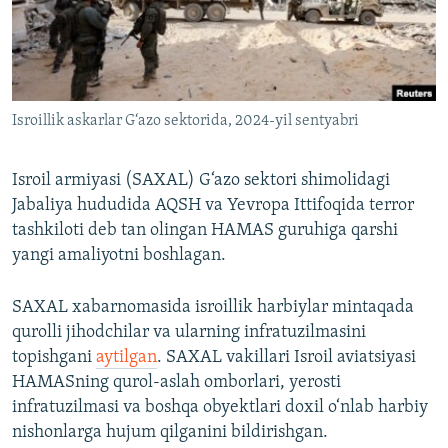
Isroillik askarlar G‘azo sektorida, 2024-yil sentyabri
Isroil armiyasi (SAXAL) G‘azo sektori shimolidagi
Jabaliya hududida AQSH va Yevropa Ittifoqida terror
tashkiloti deb tan olingan HAMAS guruhiga qarshi
yangi amaliyotni boshlagan.
SAXAL xabarnomasida isroillik harbiylar mintaqada
qurolli jihodchilar va ularning infratuzilmasini
topishgani
aytilgan
. SAXAL vakillari Isroil aviatsiyasi
HAMASning qurol-aslah omborlari, yerosti
infratuzilmasi va boshqa obyektlari doxil o‘nlab harbiy
nishonlarga hujum qilganini bildirishgan.