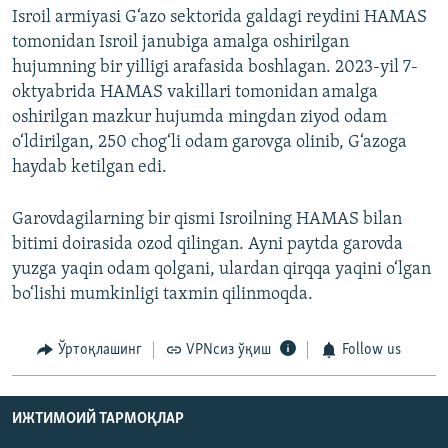
Isroil armiyasi G‘azo sektorida galdagi reydini HAMAS
tomonidan Isroil janubiga amalga oshirilgan
hujumning bir yilligi arafasida boshlagan. 2023-yil 7-
oktyabrida HAMAS vakillari tomonidan amalga
oshirilgan mazkur hujumda mingdan ziyod odam
o‘ldirilgan, 250 chog‘li odam garovga olinib, G‘azoga
haydab ketilgan edi.
Garovdagilarning bir qismi Isroilning HAMAS bilan
bitimi doirasida ozod qilingan. Ayni paytda garovda
yuzga yaqin odam qolgani, ulardan qirqqa yaqini o‘lgan
bo‘lishi mumkinligi taxmin qilinmoqda.
Ўртоқлашинг
VPNсиз ўқиш
Follow us
ИЖТИМОИЙ ТАРМОҚЛАР