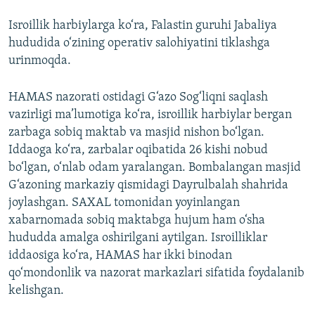
Isroillik harbiylarga ko‘ra, Falastin guruhi Jabaliya
hududida o‘zining operativ salohiyatini tiklashga
urinmoqda.
HAMAS nazorati ostidagi G‘azo Sog‘liqni saqlash
vazirligi ma’lumotiga ko‘ra, isroillik harbiylar bergan
zarbaga sobiq maktab va masjid nishon bo‘lgan.
Iddaoga ko‘ra, zarbalar oqibatida 26 kishi nobud
bo‘lgan, o‘nlab odam yaralangan. Bombalangan masjid
G‘azoning markaziy qismidagi Dayrulbalah shahrida
joylashgan. SAXAL tomonidan yoyinlangan
xabarnomada sobiq maktabga hujum ham o‘sha
hududda amalga oshirilgani aytilgan. Isroilliklar
iddaosiga ko‘ra, HAMAS har ikki binodan
qo‘mondonlik va nazorat markazlari sifatida foydalanib
kelishgan.