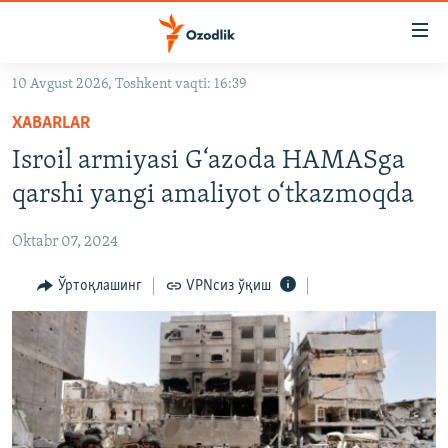
Линклар
Бош
мавзуларга
10 Avgust 2026, Toshkent vaqti: 16:39
ўтинг
OZODLIK SURISHTIRUVLARI
Асосий
XABARLAR
OZODVIDEO
навигацияга
Isroil armiyasi G‘azoda HAMASga
ўтинг
OZODARXIV
qarshi yangi amaliyot o‘tkazmoqda
Қидиришга
ўтинг
На русском
Oktabr 07, 2024
ИЖТИМОИЙ ТАРМОҚЛАР
Ўртоқлашинг
VPNсиз ўқиш
Озодлик бошқа тилларда