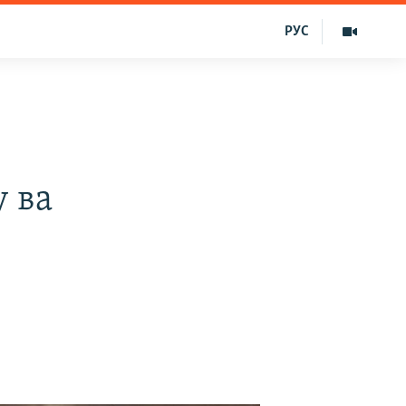
РУС
у ва