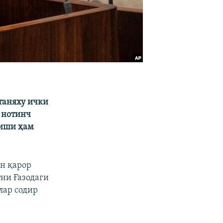
таняху ички
 нотинч
тиши ҳам
н қарор
тни Ғазодаги
лар содир