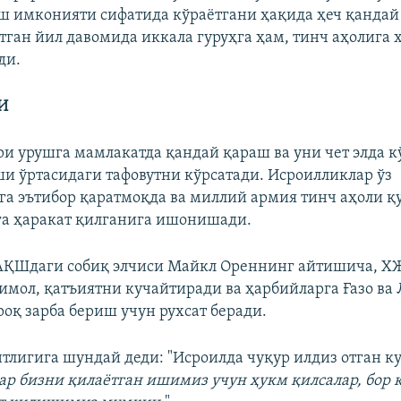
ш имконияти сифатида кўраётгани ҳақида ҳеч қандай
тган йил давомида иккала гуруҳга ҳам, тинч аҳолига 
ди.
И
и урушга мамлакатда қандай қараш ва уни чет элда 
и ўртасидаги тафовутни кўрсатади. Исроилликлар ўз
а эътибор қаратмоқда ва миллий армия тинч аҳоли 
а ҳаракат қилганига ишонишади.
АҚШдаги собиқ элчиси Майкл Ореннинг айтишича, Х
тимол, қатъиятни кучайтиради ва ҳарбийларга Ғазо ва
роқ зарба бериш учун рухсат беради.
нтлигига шундай деди: "Исроилда чуқур илдиз отган к
гар бизни қилаётган ишимиз учун ҳукм қилсалар, бор