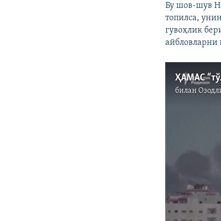
Бу шов-шув Н
топилса, уни
гувоҳлик бер
айбловларни 
ҲАМАС “тў
билан
Озодл