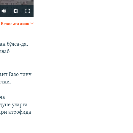
Auto
240p
Бевосита линк
УЛАШИШ
360p
480p
н бўлса-да,
ллаб-
720p
1080p
ант Ғазо тинч
этди.
px
Кенглиги
ча
дунё уларга
ари атрофида