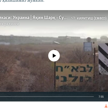
ат қилишимиз мумкин.
"
Уруш хроникаси: Украина | Яқин Шарқ - Сурияга Ливандан қочқинлар оқими
КИРИТИШ (EMBED)
ик радиоси
Айни дамда медиа-манба мавжуд эмас
7:55