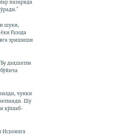
лар назарида
ўради."
и шуки,
ёки Ғазода
увга эришиши
"Бу даҳшатли
 бўйича
азилди, чунки
ватланди. Шу
и қўллаб-
и Исроилга