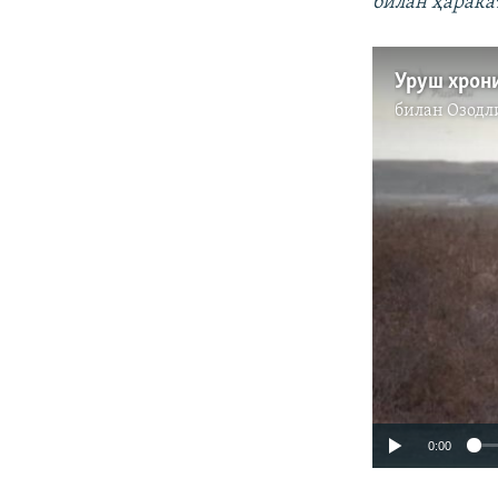
билан ҳарак
билан
Озодл
0:00