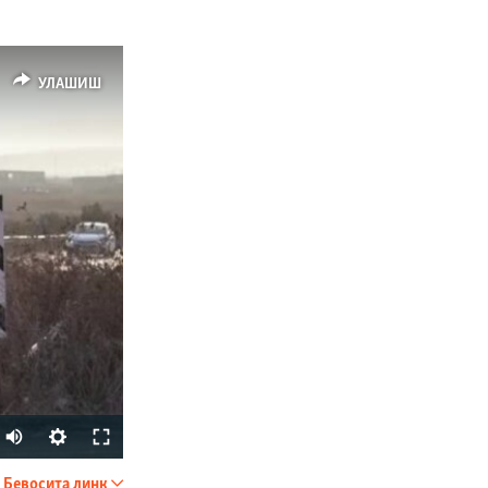
УЛАШИШ
Auto
240p
Бевосита линк