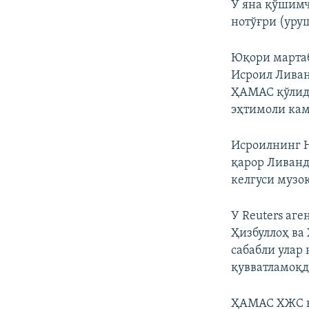
У яна қўшимч
нотўғри (уру
Юқори мартаб
Исроил Ливан
ҲАМАС қўлид
эҳтимоли кам
Исроилнинг Н
қарор Ливанд
келгуси музо
У Reuters аге
Ҳизбуллоҳ ва
сабабли улар
қувватламоқд
ҲАМАС ХЖС қа