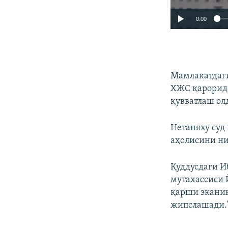
0:00
Мамлакатдаги
ХЖС қарорида
қувватлаш олд
Нетаняху суд
аҳолисини ни
Қуддусдаги И
мутахассиси 
қарши эканин
жипслашади.