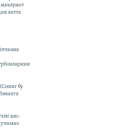
 маълумот
ҳам катта
кўпчилик
қурбонларини
ЖСнинг бу
 Ливанга
учли ҳис-
 кучимиз