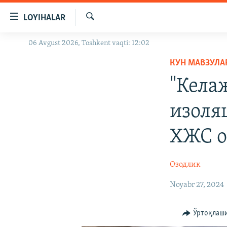
Линклар
LOYIHALAR
Бош
мавзуларга
Излаш
06 Avgust 2026, Toshkent vaqti: 12:02
OZODLIK SURISHTIRUVLARI
ўтинг
Асосий
КУН МАВЗУЛА
OZODVIDEO
навигацияга
"Кела
OZODARXIV
ўтинг
Қидиришга
изоля
ўтинг
ХЖС о
Озодлик
Noyabr 27, 2024
Ўртоқлаш