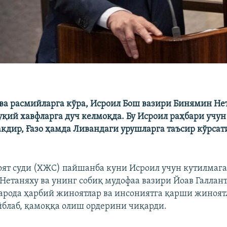
ва расмийларга кўра, Исроил Бош вазири Бинямин Не
уқий хавфларга дуч келмоқда. Бу Исроил раҳбари учун
кдир, Ғазо ҳамда Ливандаги урушларга таъсир кўрса
ят суди (ХЖС) пайшанба куни Исроил учун кутилмага
 Нетаняху ва унинг собиқ мудофаа вазири Йоав Галлан
арода ҳарбий жиноятлар ва инсониятга қарши жиноят
йблаб, қамоққа олиш ордерини чиқарди.