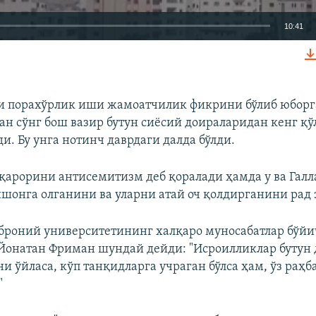
10:41
КИРИТИШ (EMBED)
 порахўрлик иши жамоатчилик фикрини бўлиб юборга
н сўнг бош вазир бутун сиёсий доираларидан кенг қў
и. Бу унга нотинч даврдаги далда бўлди.
Auto
240p
360p
480p
 қарорини антисемитизм деб қоралади ҳамда у ва Галл
720p
1080p
шонга олганини ва уларни атай оч қолдирганини рад 
броний университетининг халқаро муносабатлар бўйи
Йонатан Фриман шундай дейди: "Исроилликлар бутун 
и ўйласа, кўп танқидларга учраган бўлса ҳам, ўз раҳб
"