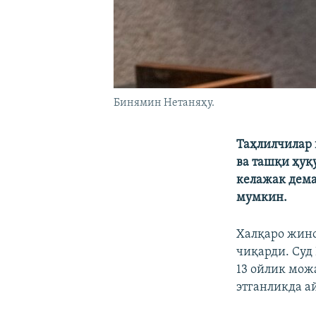
Бинямин Нетаняҳу.
Таҳлилчилар 
ва ташқи ҳуқ
келажак дема
мумкин.
Халқаро жино
чиқарди. Суд
13 ойлик мож
этганликда а