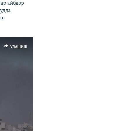
гар айбдор
судда
ан
УЛАШИШ