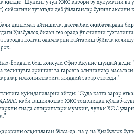
а қилди: "Шунинг учун ХЖС қарори бу ҳукуматни ва у
ш) сиёсатини тугатади деб ўйлаганлар бунинг аксини к
али дипломат айтишича, дастлабки оқибатлардан бир
даги Ҳизбуллоҳ билан тез орада ўт очишни тўхтатиши 
а гаровда қолган одамларни қайтариш бўйича келиш
роқ.
ью-Ёркдаги бош консули Офир Акунис шундай деди: 
а келишувга эришиш ва гаровга олинганлар масаласи
каралар имкониятларига жиддий зарар етказди."
нтлигига қуйидагиларни айтди: "Жуда катта зарар етк
 ҲАМАС каби ташкилотлар ХЖС томонидан қўллаб-қув
 нархни янада оширишлари мумкин, чунки ХЖС уларн
а."
рорини олқишлаган бўлса-да, на у, на Ҳизбуллоҳ бун