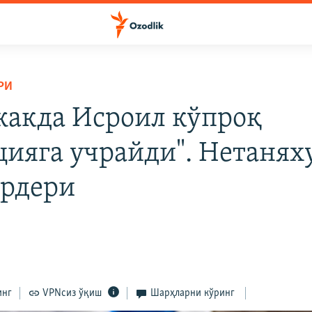
РИ
жакда Исроил кўпроқ
цияга учрайди". Нетанях
рдери
инг
VPNсиз ўқиш
Шарҳларни кўринг