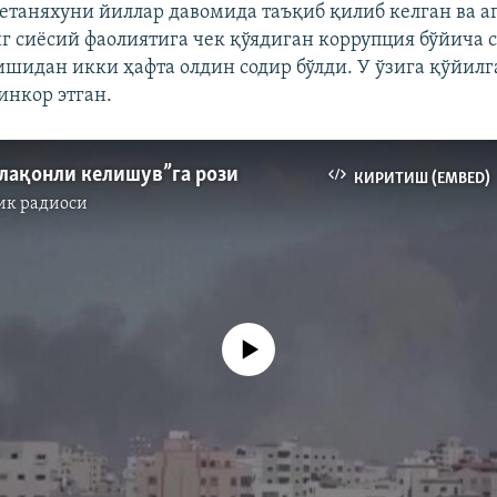
етаняхуни йиллар давомида таъқиб қилиб келган ва а
нг сиёсий фаолиятига чек қўядиган коррупция бўйича 
ишидан икки ҳафта олдин содир бўлди. У ўзига қўйилг
инкор этган.
лақонли келишув”га рози
КИРИТИШ (EMBED)
ик радиоси
Айни дамда медиа-манба мавжуд эмас