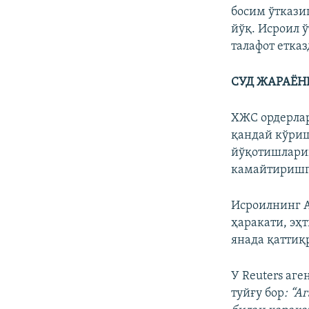
босим ўткази
йўқ. Исроил ў
талафот етказ
СУД ЖАРАЁН
ХЖС ордерлар
қандай кўриш
йўқотишлариг
камайтиришг
Исроилнинг 
ҳаракати, эҳ
янада қаттиқ
У Reuters аге
туйғу бор
: “А