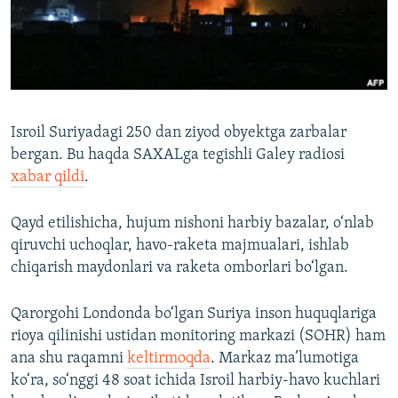
Isroil Suriyadagi 250 dan ziyod obyektga zarbalar
bergan. Bu haqda SAXALga tegishli Galey radiosi
xabar qildi
.
Qayd etilishicha, hujum nishoni harbiy bazalar, o‘nlab
qiruvchi uchoqlar, havo-raketa majmualari, ishlab
chiqarish maydonlari va raketa omborlari bo‘lgan.
Qarorgohi Londonda bo‘lgan Suriya inson huquqlariga
rioya qilinishi ustidan monitoring markazi (SOHR) ham
ana shu raqamni
keltirmoqda
. Markaz ma’lumotiga
ko‘ra, so‘nggi 48 soat ichida Isroil harbiy-havo kuchlari