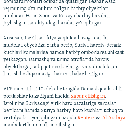
bombardimonlari oqibatida qulatilgan Bashar Asad
rejimining o‘ta muhim bo‘lgan harbiy obyektlari,
jumladan Ham, Xoms va Rossiya harbiy bazalari
joylashgan Latakiyadagi bazalar yo‘q qilingan.
Xususan, Isroil Latakiya yaqinida havoga qarshi
mudofaa obyektiga zarba berib, Suriya harbiy-dengiz
kuchlari kemalariga hamda harbiy omborlarga shikast
yetkazgan. Damashq va uning atroflarida harbiy
obyektlarga, tadqiqot markazlariga va radioelektron
kurash boshqarmasiga ham zarbalar berilgan.
AFP muxbirlari 10-dekabr tongida Damashqda kuchli
portlashlar kuzatilgani haqida
xabar qilishgan
.
Isroilning Suriyadagi yirik havo bazalariga zarbalar
berilgani hamda Suriya harbiy-havo kuchlari uchoq va
vertolyotlari yo‘q qilingani haqida
Reuters
va
Al Arabiya
manbalari ham ma’lum qilishgan.