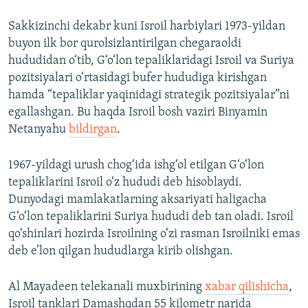
Sakkizinchi dekabr kuni Isroil harbiylari 1973-yildan
buyon ilk bor qurolsizlantirilgan chegaraoldi
hududidan o‘tib, G‘o‘lon tepaliklaridagi Isroil va Suriya
pozitsiyalari o‘rtasidagi bufer hududiga kirishgan
hamda “tepaliklar yaqinidagi strategik pozitsiyalar”ni
egallashgan. Bu haqda Isroil bosh vaziri Binyamin
Netanyahu
bildirgan
.
1967-yildagi urush chog‘ida ishg‘ol etilgan G‘o‘lon
tepaliklarini Isroil o‘z hududi deb hisoblaydi.
Dunyodagi mamlakatlarning aksariyati haligacha
G‘o‘lon tepaliklarini Suriya hududi deb tan oladi. Isroil
qo‘shinlari hozirda Isroilning o‘zi rasman Isroilniki emas
deb e’lon qilgan hududlarga kirib olishgan.
Al Mayadeen telekanali muxbirining
xabar qilishicha
,
Isroil tanklari Damashqdan 55 kilometr narida