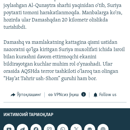
joylashgan Al-Qunaytra sharhi yaqinidan o‘tib, Suriya
poytaxti tomoni harakatlanmoqda. Manbalarga ko‘ra,
hozirda ular Damashqdan 20 kilometr olislikda
turishibdi.
Damashq va mamlakatning kattagina qismi ustidan
nazoratni qo‘lga kiritgan Suriya muxolifati ichida Isroil
bilan kurashni davom ettirmoqchi ekanini
bildirayotgan kuchlar muhim rol o‘ynashadi. Ular
orasida AQSHda terror tashkiloti o‘laroq tan olingan
“Hay’at Tahrir ush-Shom” guruhi ham bor.
Ўртоқлашинг
VPNсиз ўқиш
Follow us
ИЖТИМОИЙ ТАРМОҚЛАР