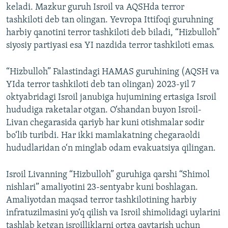
keladi. Mazkur guruh Isroil va AQSHda terror
tashkiloti deb tan olingan. Yevropa Ittifoqi guruhning
harbiy qanotini terror tashkiloti deb biladi, “Hizbulloh”
siyosiy partiyasi esa YI nazdida terror tashkiloti emas.
“Hizbulloh” Falastindagi HAMAS guruhining (AQSH va
YIda terror tashkiloti deb tan olingan) 2023-yil 7
oktyabridagi Isroil janubiga hujumining ertasiga Isroil
hududiga raketalar otgan. O‘shandan buyon Isroil-
Livan chegarasida qariyb har kuni otishmalar sodir
bo‘lib turibdi. Har ikki mamlakatning chegaraoldi
hududlaridan o‘n minglab odam evakuatsiya qilingan.
Isroil Livanning “Hizbulloh” guruhiga qarshi “Shimol
nishlari” amaliyotini 23-sentyabr kuni boshlagan.
Amaliyotdan maqsad terror tashkilotining harbiy
infratuzilmasini yo‘q qilish va Isroil shimolidagi uylarini
tashlab ketgan isroilliklarni ortga qaytarish uchun