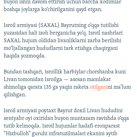
buyon ishni davom ettirish uchun barcha xodimlar
boshqa joylarga ko‘chirilganini qayd etgan.
Isroil armiyasi (SAXAL) Bayrutning o‘qqa tutilishi
yuzasidan hali izoh berganicha yo‘q. Isroil nashrlari
SAXAL hujum oldidan livanliklarni zarba berilishi
mo‘ljallangan hududlarni tark etishga chaqirgani
haqida yozmoqda.
Bundan tashqari, isroillik harbiylar chorshanba kuni
Livan tomonidan Isroilga — asosan mamlakat
shimoliga qarata 135 ga yaqin raketa
otilgani
ni ma’lum
qilishgan.
Isroil armiyasi poytaxt Bayrut doxil Livan hududini
sentyabr oyi oxiridan buyon muntazam ravishda o‘qqa
tutib kelmoqda. Isroil hujumlar hadafi eronparast
“Hizbulloh” guruhi infratuzilmalari ekanini aytib