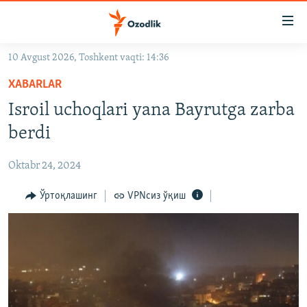
Линклар
Бош
мавзуларга
10 Avgust 2026, Toshkent vaqti: 14:36
ўтинг
OZODLIK SURISHTIRUVLARI
Асосий
XABARLAR
OZODVIDEO
навигацияга
Isroil uchoqlari yana Bayrutga zarba
ўтинг
OZODARXIV
berdi
Қидиришга
ўтинг
На русском
Oktabr 24, 2024
ИЖТИМОИЙ ТАРМОҚЛАР
Ўртоқлашинг
VPNсиз ўқиш
Озодлик бошқа тилларда