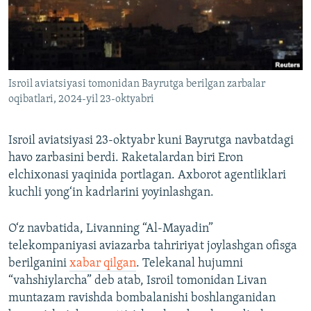
Isroil aviatsiyasi tomonidan Bayrutga berilgan zarbalar
oqibatlari, 2024-yil 23-oktyabri
Isroil aviatsiyasi 23-oktyabr kuni Bayrutga navbatdagi
havo zarbasini berdi. Raketalardan biri Eron
elchixonasi yaqinida portlagan. Axborot agentliklari
kuchli yong‘in kadrlarini yoyinlashgan.
O‘z navbatida, Livanning “Al-Mayadin”
telekompaniyasi aviazarba tahririyat joylashgan ofisga
berilganini
xabar qilgan
. Telekanal hujumni
“vahshiylarcha” deb atab, Isroil tomonidan Livan
muntazam ravishda bombalanishi boshlanganidan