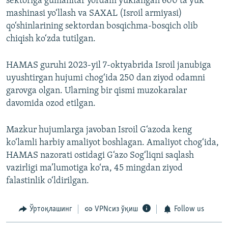
sektoriga gumanitar yordam yuklangan 600 ta yuk
mashinasi yo‘llash va SAXAL (Isroil armiyasi)
qo‘shinlarining sektordan bosqichma-bosqich olib
chiqish ko‘zda tutilgan.
HAMAS guruhi 2023-yil 7-oktyabrida Isroil janubiga
uyushtirgan hujumi chog‘ida 250 dan ziyod odamni
garovga olgan. Ularning bir qismi muzokaralar
davomida ozod etilgan.
Mazkur hujumlarga javoban Isroil G‘azoda keng
ko‘lamli harbiy amaliyot boshlagan. Amaliyot chog‘ida,
HAMAS nazorati ostidagi G‘azo Sog‘liqni saqlash
vazirligi ma’lumotiga ko‘ra, 45 mingdan ziyod
falastinlik o‘ldirilgan.
Ўртоқлашинг
VPNсиз ўқиш
Follow us