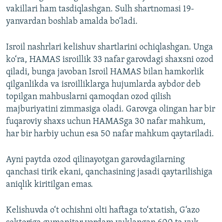
vakillari ham tasdiqlashgan. Sulh shartnomasi 19-
yanvardan boshlab amalda bo‘ladi.
Isroil nashrlari kelishuv shartlarini ochiqlashgan. Unga
ko‘ra, HAMAS isroillik 33 nafar garovdagi shaxsni ozod
qiladi, bunga javoban Isroil HAMAS bilan hamkorlik
qilganlikda va isroilliklarga hujumlarda aybdor deb
topilgan mahbuslarni qamoqdan ozod qilish
majburiyatini zimmasiga oladi. Garovga olingan har bir
fuqaroviy shaxs uchun HAMASga 30 nafar mahkum,
har bir harbiy uchun esa 50 nafar mahkum qaytariladi.
Ayni paytda ozod qilinayotgan garovdagilarning
qanchasi tirik ekani, qanchasining jasadi qaytarilishiga
aniqlik kiritilgan emas.
Kelishuvda o‘t ochishni olti haftaga to‘xtatish, G‘azo